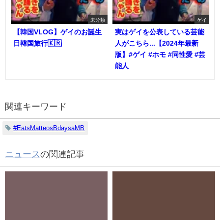
未分類
ゲイ
【韓国VLOG】ゲイのお誕生
実はゲイを公表している芸能
日韓国旅行🇰🇷
人がこちら...【2024年最新
版】#ゲイ #ホモ #同性愛 #芸
能人
関連キーワード
#EatsMatteosBdaysaMB
ニュース
の関連記事