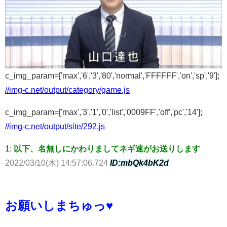
c_img_param=['max','6','3','80','normal','FFFFFF','on','sp','9'];
//img-c.net/output/category/game.js
c_img_param=['max','3','1','0','list','0009FF','off','pc','14'];
//img-c.net/output/site/292.js
1:
以下、名無しにかわりましてネギ速がお送りします
2022/03/10(木) 14:57:06.724
ID:mbQk4bK2d
お願いしまちゅっ♥