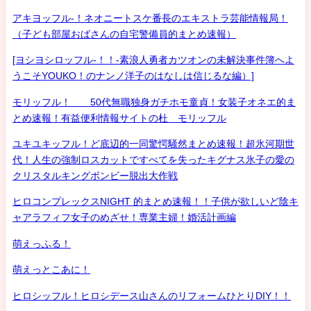
アキヨッフル-！ネオニートスケ番長のエキストラ芸能情報局！
（子ども部屋おばさんの自宅警備員的まとめ速報）
[ヨシヨシロッフル-！！-素浪人勇者カツオンの未解決事件簿へよ
うこそYOUKO！のナンノ洋子のはなしは信じるな編）]
モリッフル！ 50代無職独身ガチホモ童貞！女装子オネエ的ま
とめ速報！有益便利情報サイトの杜 モリッフル
ユキユキッフル！ど底辺的一同驚愕騒然まとめ速報！超氷河期世
代！人生の強制ロスカットですべてを失ったキグナス氷子の愛の
クリスタルキングボンビー脱出大作戦
ヒロコンプレックスNIGHT 的まとめ速報！！子供が欲しいど陰キ
ャアラフィフ女子のめざせ！専業主婦！婚活計画編
萌えっふる！
萌えっとこあに！
ヒロシッフル！ヒロシデース山さんのリフォームひとりDIY！！