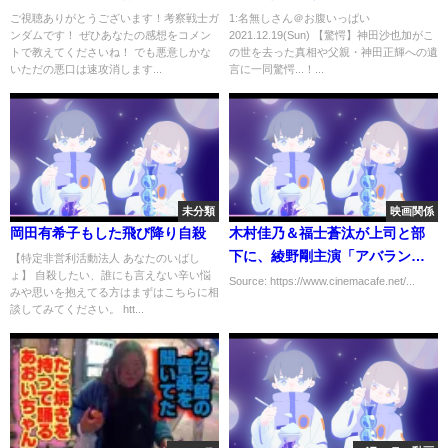
夏公開！衝撃の反応！！
の遺言に一同驚愕...！！松田聖子
ご視聴ありがとうございます！考察戦士ガ
1:名無しさん＠お腹いっぱい
ンダムです！ ぜひあなたの感想をコメン
2021.12.19(Sun) 【驚愕】神田沙也加がこ
譲りの天才的歌唱力で人気絶頂
トで教えてくださいね！ でも悪意しかな
の世を去った真相や父親・神田正輝への遺
中だった神田沙也加の元夫・村
いただの悪口は速攻消します...
言に一同驚愕...！...
田充との本当の離婚理由もヤバ
すぎた...！！
未分類
映画関係
岡田有希子もした飛び降り自殺
木村佳乃＆福士蒼汰が上司と部
下に、綾野剛主演「アバラン
【特定非営利活動法人 あなたのいばし
ょ】 自殺したい、誰にも言えない辛い悩
チ」追加キャスト
Source: https://www.cinemacafe.net/...
みや思いを抱えてる方はまずはこちらに相
談してみてください。 htt...