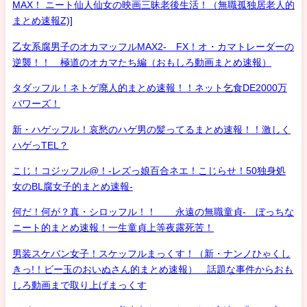
MAX！ ニート仙人仙女の映画三昧老後生活！（無職孤独居老人的
まとめ速報Z)]
乙女系腐男子のオカマッフルMAX2- FX！オ・カマトレーダーの
逆襲！！ 極道のオカマたち編（おもしろ動画まとめ速報）
タダッフル！ネトゲ廃人的まとめ速報！！ネット乞食DE2000万
パワーズ！
新・ハゲッフル！哀愁のハゲ男の髪ってるまとめ速報！！激しく
ハゲっTEL？
こじ！コジッフル@！-レズっ娘百合ネエ！こじらせ！50独身処
女のBL腐女子的まとめ速報-
何だ！何が？真・シロッフル！！ 永遠の無職童貞- ぼっちな
ニート的まとめ速報！一生童貞上等夜露死苦！
男装スケバン女子！スケッフルまっくす！（新・ナンノひゃくし
きっ!！ビー玉のおいぬさん的まとめ速報） 話題な事件からおも
しろ動画まで取り上げまっくす