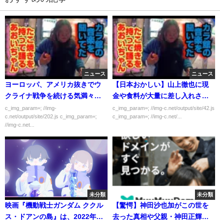
ニュース
ニュース
ヨーロッパ、アメリカ抜きでウ
【日本おかしい】山上徹也に現
クライナ戦争を続ける気満々ｗ
金や食料が大量に差し入れされ
ｗｗｗｗ
る
c_img_param=; //img-
c_img_param=; //img-c.net/output/site/42.js
c.net/output/site/202.js c_img_param=;
c_img_param=; //img-c.net/...
//img-c.net...
未分類
未分類
映画『機動戦士ガンダム ククル
【驚愕】神田沙也加がこの世を
ス・ドアンの島』は、2022年初
去った真相や父親・神田正輝へ