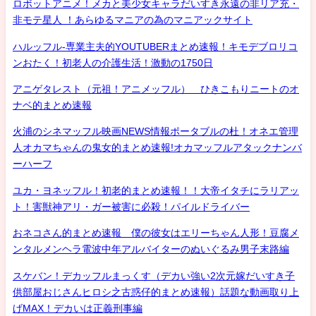
ロボットアニメ！メカと美少女キャラだいすき永遠の非リア充・
非モテ星人 ！あらゆるマニアの為のマニアックサイト
ハルッフル-専業主夫的YOUTUBERまとめ速報！キモデブロリコ
ンおたく！初老人の介護生活！激動の1750日
アニゲタレスト（元祖！アニメッフル） ひきこもりニートのオ
ナベ的まとめ速報
火浦のシネマッフル映画NEWS情報ポータブルの杜！オネエ管理
人オカマちゃんの鬼女的まとめ速報!オカマッフルアタックナンバ
ーハーフ
ユカ・ヨネッフル！初老的まとめ速報！！大帝イタチにラリアッ
ト！害獣神アリ・ガー被害に必殺！パイルドライバー
おネコさん的まとめ速報 僕の彼女はエリーちゃん人形！豆腐メ
ンタルメンヘラ電波中年アルバイターのぬいぐるみ男子末路編
スケバン！デカッフルまっくす（デカい強い2次元嫁だいすき子
供部屋おじさんヒロシ之古惑仔的まとめ速報）話題な動画取り上
げMAX！デカいは正義刑事編