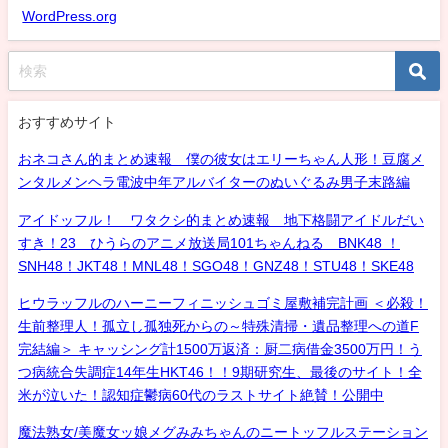
WordPress.org
おすすめサイト
おネコさん的まとめ速報 僕の彼女はエリーちゃん人形！豆腐メ
ンタルメンヘラ電波中年アルバイターのぬいぐるみ男子末路編
アイドッフル！ ワタクシ的まとめ速報 地下格闘アイドルだい
すき！23 ひうらのアニメ放送局101ちゃんねる BNK48 ！
SNH48！JKT48！MNL48！SGO48！GNZ48！STU48！SKE48
ヒウラッフルのハーニーフィニッシュゴミ屋敷補完計画 ＜必殺！
生前整理人！孤立し孤独死からの～特殊清掃・遺品整理への道F
完結編＞ キャッシング計1500万返済：厨二病借金3500万円！う
つ病統合失調症14年生HKT46！！9期研究生、最後のサイト！全
米が泣いた！認知症鬱病60代のラストサイト絶賛！公開中
魔法熟女/美魔女ッ娘メグみみちゃんのニートッフルステーション