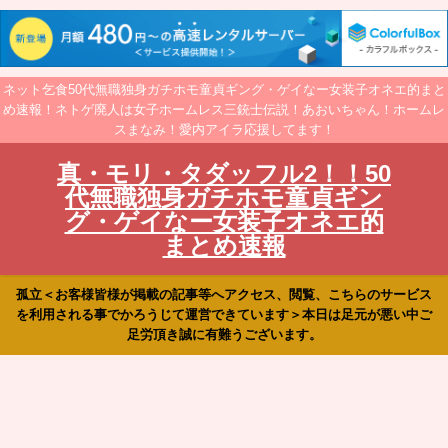
ネット乞食50代無職独身ガチホモ童貞ギング・ゲイなー女装子オネエ的まと
め速報！ネトゲ廃人は女子ホームレス三銃士伝説！あおいちゃん！ホームレ
スまなみ！愛内アイラ応援してます！
真・モリ・タダッフル2！！50
代無職独身ガチホモ童貞ギン
グ・ゲイなー女装子オネエ的
まとめ速報
孤立＜お客様皆様が掲載の記事等へアクセス、閲覧、こちらのサービス
を利用される事でかろうじて運営できています＞本日は足元が悪い中ご
足労頂き誠に有難うございます。