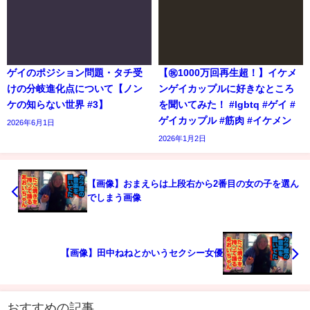
ゲイのポジション問題・タチ受
【㊗️1000万回再生超！】イケメ
けの分岐進化点について【ノン
ンゲイカップルに好きなところ
ケの知らない世界 #3】
を聞いてみた！ #lgbtq #ゲイ #
ゲイカップル #筋肉 #イケメン
2026年6月1日
2026年1月2日
【画像】おまえらは上段右から2番目の女の子を選ん
でしまう画像
【画像】田中ねねとかいうセクシー女優
おすすめの記事