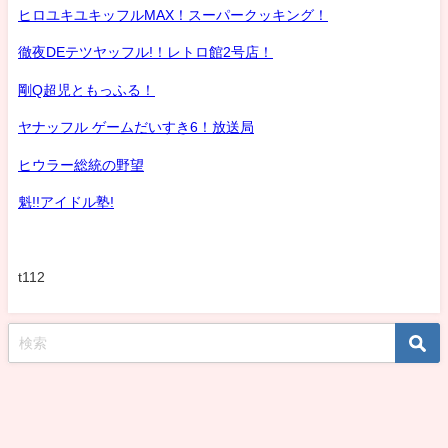
ヒロユキユキッフルMAX！スーパークッキング！
徹夜DEテツヤッフル!！レトロ館2号店！
剛Q超児ともっふる！
ヤナッフル ゲームだいすき6！放送局
ヒウラー総統の野望
魁!!アイドル塾!
t112