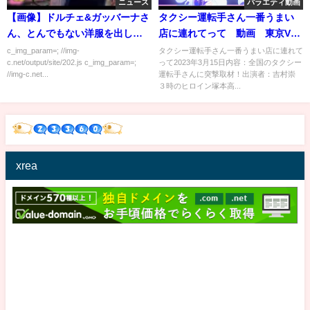
ニュース
バラエティ動画
【画像】ドルチェ&ガッバーナさ
タクシー運転手さん一番うまい
ん、とんでもない洋服を出して
店に連れてって 動画 東京VS
しまう
大阪グルメ対決 3月15日
c_img_param=; //img-
タクシー運転手さん一番うまい店に連れて
c.net/output/site/202.js c_img_param=;
って2023年3月15日内容：全国のタクシー
//img-c.net...
運転手さんに突撃取材！出演者：吉村崇
３時のヒロイン塚本高...
xrea