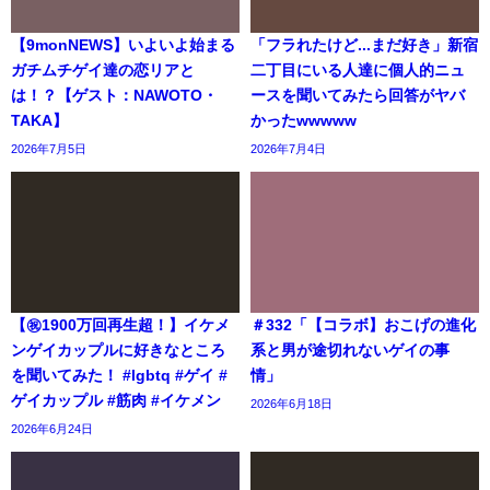
【9monNEWS】いよいよ始まる
「フラれたけど...まだ好き」新宿
ガチムチゲイ達の恋リアと
二丁目にいる人達に個人的ニュ
は！？【ゲスト：NAWOTO・
ースを聞いてみたら回答がヤバ
TAKA】
かったwwwww
2026年7月5日
2026年7月4日
【㊗️1900万回再生超！】イケメ
＃332「【コラボ】おこげの進化
ンゲイカップルに好きなところ
系と男が途切れないゲイの事
を聞いてみた！ #lgbtq #ゲイ #
情」
ゲイカップル #筋肉 #イケメン
2026年6月18日
2026年6月24日