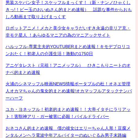
男装スケバン女子！スケッフルまっくす！（新・ナンノひゃくし
きっ!！ビー玉のおいぬさん的まとめ速報） 話題な事件からおも
しろ動画まで取り上げまっくす
ロボットアニメ！メカと美少女キャラだいすき永遠の非リア充・
非モテ星人 ！あらゆるマニアの為のマニアックサイト
ハルッフル-専業主夫的YOUTUBERまとめ速報！キモデブロリコ
ンおたく！初老人の介護生活！激動の1750日
アニゲタレスト（元祖！アニメッフル） ひきこもりニートのオ
ナベ的まとめ速報
火浦のシネマッフル映画NEWS情報ポータブルの杜！オネエ管理
人オカマちゃんの鬼女的まとめ速報!オカマッフルアタックナンバ
ーハーフ
ユカ・ヨネッフル！初老的まとめ速報！！大帝イタチにラリアッ
ト！害獣神アリ・ガー被害に必殺！パイルドライバー
おネコさん的まとめ速報 僕の彼女はエリーちゃん人形！豆腐メ
ンタルメンヘラ電波中年アルバイターのぬいぐるみ男子末路編