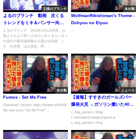
王様のブランチ
未分類
よるのブランチ 動画 次くる
WolfmanRikishiman's Theme -
トレンドをミキ＆パンサー向井
Dohyou no Eiyuu
が紹介 2月1日
よるのブランチ 2023年2月1日内容：お
...
昼よりもより若い人向けに次くるエンタメ
や流行の最先端情報をお届け出演者：ミ
キ 向井慧 山口貴也 野...
未分類
ニュース
Fumos - Set Me Free
【速報】すすきのガールズバー
爆発火災 →ガソリン撒いた40代
Download / Stream: https://fanlink.to/FMSF
My new track "Set Me Free" ...
男は20代従業員と交際トラブ
c_img_param=; //img-
c.net/output/category/game.js
ル…
c_img_param=; //img-...