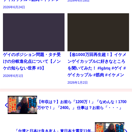
2026年6月18日
2026年6月24日
ゲイのポジション問題・タチ受
【㊗️1000万回再生超！】イケメ
けの分岐進化点について【ノン
ンゲイカップルに好きなところ
ケの知らない世界 #3】
を聞いてみた！ #lgbtq #ゲイ #
ゲイカップル #筋肉 #イケメン
2026年6月1日
2026年1月2日
【年収は？】お前ら「1200万！」「なめんな！1700
万やで！」「2400。」 仕事は？お前ら「・・・」
「台湾と日本は良き友人」東日本大震災11年…