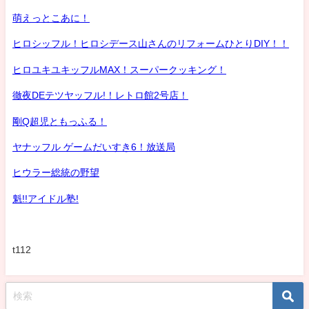
萌えっとこあに！
ヒロシッフル！ヒロシデース山さんのリフォームひとりDIY！！
ヒロユキユキッフルMAX！スーパークッキング！
徹夜DEテツヤッフル!！レトロ館2号店！
剛Q超児ともっふる！
ヤナッフル ゲームだいすき6！放送局
ヒウラー総統の野望
魁!!アイドル塾!
t112