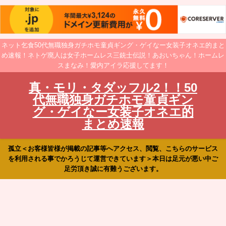
ネット乞食50代無職独身ガチホモ童貞ギング・ゲイなー女装子オネエ的まと
め速報！ネトゲ廃人は女子ホームレス三銃士伝説！あおいちゃん！ホームレ
スまなみ！愛内アイラ応援してます！
真・モリ・タダッフル2！！50
代無職独身ガチホモ童貞ギン
グ・ゲイなー女装子オネエ的
まとめ速報
孤立＜お客様皆様が掲載の記事等へアクセス、閲覧、こちらのサービス
を利用される事でかろうじて運営できています＞本日は足元が悪い中ご
足労頂き誠に有難うございます。