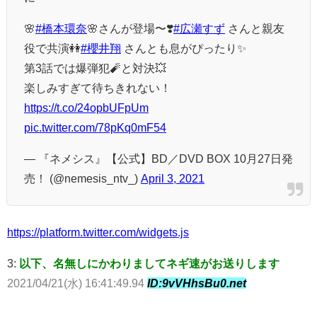
🌸
#橋本環奈
🌸さんが登場〜❣️
#広瀬すず
さんと親友
役で共演👭
#櫻井翔
さんとも息がぴったり✨
第3話では爆弾犯🧨と対決💥
楽しみすぎて待ちきれない！
https://t.co/24opbUFpUm
pic.twitter.com/78pKq0mF54
— 『ネメシス』【公式】BD／DVD BOX 10月27日発
売！ (@nemesis_ntv_)
April 3, 2021
https://platform.twitter.com/widgets.js
3:
以下、名無しにかわりましてネギ速がお送りします
2021/04/21(水) 16:41:49.94
ID:9vVHhsBu0.net