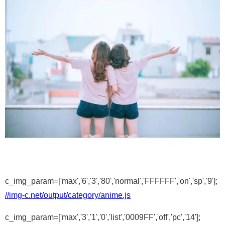
c_img_param=['max','6','3','80','normal','FFFFFF','on','sp','9'];
//img-c.net/output/category/anime.js
c_img_param=['max','3','1','0','list','0009FF','off','pc','14'];