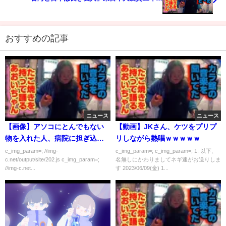
おすすめの記事
ニュース
ニュース
【画像】アソコにとんでもない
【動画】JKさん、ケツをプリプ
物を入れた人、病院に担ぎ込ま
リしながら熱唱ｗｗｗｗｗ
れる
c_img_param=; //img-
c_img_param=; c_img_param=; 1: 以下、
c.net/output/site/202.js c_img_param=;
名無しにかわりましてネギ速がお送りしま
//img-c.net...
す 2023/06/09(金) 1...