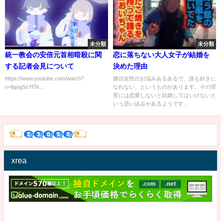
未分類
未分類
統一教会の安倍元首相暗殺に関
恋に落ちない大人女子が結婚を
する記者会見について
決めた理由
https://www.youtube.com/watch?
婚活女性のお悩みあるあるで、誰も好きに
v=fjqogSsYf7k...
なれない、というものがあります。その背
景には恋愛しないと結婚してはいけないと
いう思い込みがあるようです...
xrea