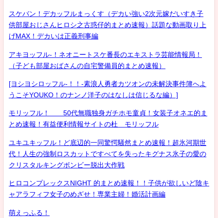
スケバン！デカッフルまっくす（デカい強い2次元嫁だいすき子
供部屋おじさんヒロシ之古惑仔的まとめ速報）話題な動画取り上
げMAX！デカいは正義刑事編
アキヨッフル-！ネオニートスケ番長のエキストラ芸能情報局！
（子ども部屋おばさんの自宅警備員的まとめ速報）
[ヨシヨシロッフル-！！-素浪人勇者カツオンの未解決事件簿へよ
うこそYOUKO！のナンノ洋子のはなしは信じるな編）]
モリッフル！ 50代無職独身ガチホモ童貞！女装子オネエ的ま
とめ速報！有益便利情報サイトの杜 モリッフル
ユキユキッフル！ど底辺的一同驚愕騒然まとめ速報！超氷河期世
代！人生の強制ロスカットですべてを失ったキグナス氷子の愛の
クリスタルキングボンビー脱出大作戦
ヒロコンプレックスNIGHT 的まとめ速報！！子供が欲しいど陰キ
ャアラフィフ女子のめざせ！専業主婦！婚活計画編
萌えっふる！