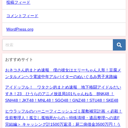
投稿フィード
コメントフィード
WordPress.org
おすすめサイト
おネコさん的まとめ速報 僕の彼女はエリーちゃん人形！豆腐メ
ンタルメンヘラ電波中年アルバイターのぬいぐるみ男子末路編
アイドッフル！ ワタクシ的まとめ速報 地下格闘アイドルだい
すき！23 ひうらのアニメ放送局101ちゃんねる BNK48 ！
SNH48！JKT48！MNL48！SGO48！GNZ48！STU48！SKE48
ヒウラッフルのハーニーフィニッシュゴミ屋敷補完計画 ＜必殺！
生前整理人！孤立し孤独死からの～特殊清掃・遺品整理への道F
完結編＞ キャッシング計1500万返済：厨二病借金3500万円！う