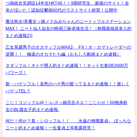
つ病統合失調症14年生HKT46！！9期研究生、最後のサイト！全
米が泣いた！認知症鬱病60代のラストサイト絶賛！公開中
魔法熟女/美魔女ッ娘メグみみちゃんのニートッフルステーション
MAX！ ニート仙人仙女の映画三昧老後生活！（無職孤独居老人的
まとめ速報Z)]
乙女系腐男子のオカマッフルMAX2- FX！オ・カマトレーダーの
逆襲！！ 極道のオカマたち編（おもしろ動画まとめ速報）
タダッフル！ネトゲ廃人的まとめ速報！！ネット乞食DE2000万
パワーズ！
新・ハゲッフル！哀愁のハゲ男の髪ってるまとめ速報！！激しく
ハゲっTEL？
こじ！コジッフル@！-レズっ娘百合ネエ！こじらせ！50独身処
女のBL腐女子的まとめ速報-
何だ！何が？真・シロッフル！！ 永遠の無職童貞- ぼっちな
ニート的まとめ速報！一生童貞上等夜露死苦！