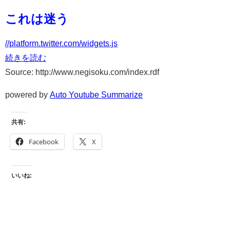
これは迷う
//platform.twitter.com/widgets.js
続きを読む
Source: http://www.negisoku.com/index.rdf
powered by
Auto Youtube Summarize
共有:
Facebook
X
いいね: