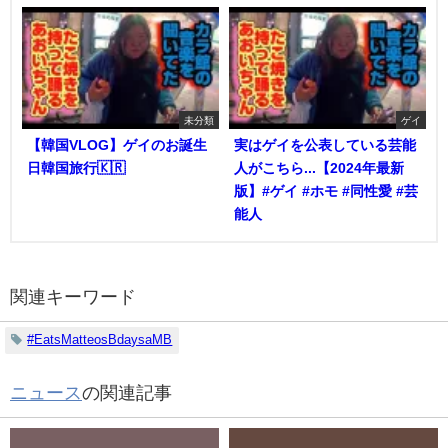
未分類
ゲイ
【韓国VLOG】ゲイのお誕生
実はゲイを公表している芸能
日韓国旅行🇰🇷
人がこちら...【2024年最新
版】#ゲイ #ホモ #同性愛 #芸
能人
関連キーワード
#EatsMatteosBdaysaMB
ニュース
の関連記事