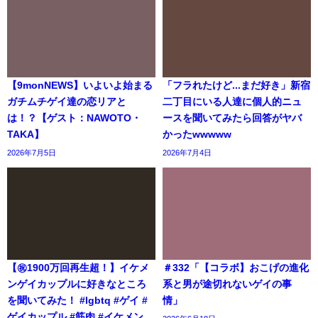
【9monNEWS】いよいよ始まる
「フラれたけど...まだ好き」新宿
ガチムチゲイ達の恋リアと
二丁目にいる人達に個人的ニュ
は！？【ゲスト：NAWOTO・
ースを聞いてみたら回答がヤバ
TAKA】
かったwwwww
2026年7月5日
2026年7月4日
【㊗️1900万回再生超！】イケメ
＃332「【コラボ】おこげの進化
ンゲイカップルに好きなところ
系と男が途切れないゲイの事
を聞いてみた！ #lgbtq #ゲイ #
情」
ゲイカップル #筋肉 #イケメン