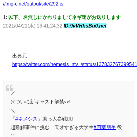
//img-c.net/output/site/292.js
1:
以下、名無しにかわりましてネギ速がお送りします
2021/04/21(水) 16:41:24.32
ID:9vVHhsBu0.net
出典元
https://twitter.com/nemesis_ntv_/status/13783276739954
／
㊗️ついに新キャスト解禁👀‼️
＼
「
#ネメシス
」助っ人参戦🕵️‍♀️
超難解事件に挑む！天才すぎる大学生
#四葉朋美
役
に