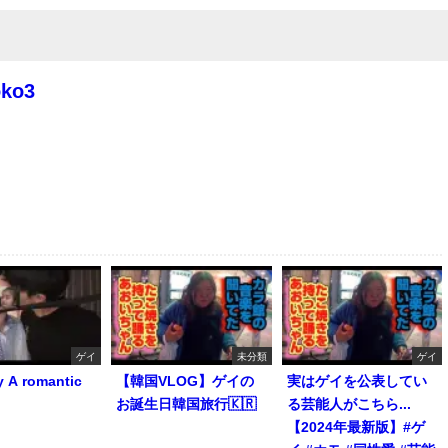
oko3
ゲイ
未分類
ゲイ
y A romantic
【韓国VLOG】ゲイの
実はゲイを公表してい
お誕生日韓国旅行🇰🇷
る芸能人がこちら...
【2024年最新版】#ゲ