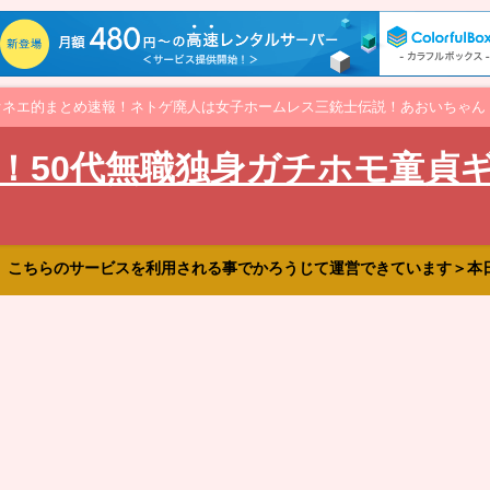
オネエ的まとめ速報！ネトゲ廃人は女子ホームレス三銃士伝説！あおいちゃん
！50代無職独身ガチホモ童貞
、こちらのサービスを利用される事でかろうじて運営できています＞本