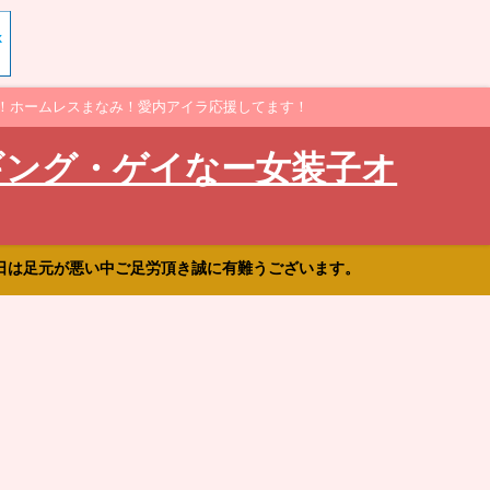
！ホームレスまなみ！愛内アイラ応援してます！
ギング・ゲイなー女装子オ
日は足元が悪い中ご足労頂き誠に有難うございます。