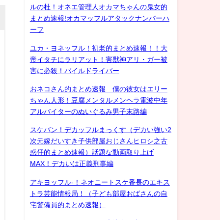
ルの杜！オネエ管理人オカマちゃんの鬼女的
まとめ速報!オカマッフルアタックナンバーハ
ーフ
ユカ・ヨネッフル！初老的まとめ速報！！大
帝イタチにラリアット！害獣神アリ・ガー被
害に必殺！パイルドライバー
おネコさん的まとめ速報 僕の彼女はエリー
ちゃん人形！豆腐メンタルメンヘラ電波中年
アルバイターのぬいぐるみ男子末路編
スケバン！デカッフルまっくす（デカい強い2
次元嫁だいすき子供部屋おじさんヒロシ之古
惑仔的まとめ速報）話題な動画取り上げ
MAX！デカいは正義刑事編
アキヨッフル-！ネオニートスケ番長のエキス
トラ芸能情報局！（子ども部屋おばさんの自
宅警備員的まとめ速報）