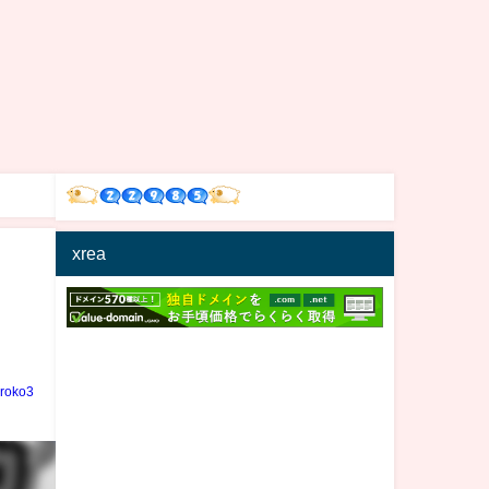
xrea
iroko3