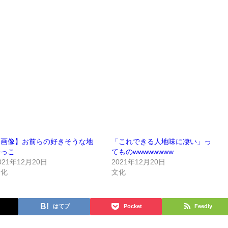
【画像】お前らの好きそうな地
「これできる人地味に凄い」っ
味っこ
てものwwwwwwww
021年12月20日
2021年12月20日
文化
文化
はてブ
Pocket
Feedly