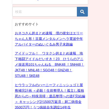
おすすめサイト
おネコさん的まとめ速報 僕の彼女はエリー
ちゃん人形！豆腐メンタルメンヘラ電波中年
アルバイターのぬいぐるみ男子末路編
アイドッフル！ ワタクシ的まとめ速報 地
下格闘アイドルだいすき！23 ひうらのアニ
メ放送局101ちゃんねる BNK48 ！SNH48！
JKT48！MNL48！SGO48！GNZ48！
STU48！SKE48
ヒウラッフルのハーニーフィニッシュゴミ屋
敷補完計画 ＜必殺！生前整理人！孤立し孤独
死からの～特殊清掃・遺品整理への道F完結編
＞ キャッシング計1500万返済：厨二病借金
3500万円！うつ病統合失調症14年生