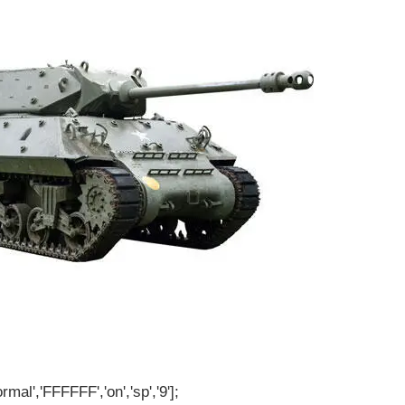
rmal','FFFFFF','on','sp','9'];