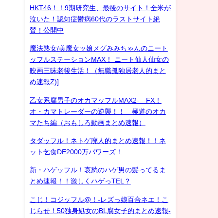
HKT46！！9期研究生、最後のサイト！全米が
泣いた！認知症鬱病60代のラストサイト絶
賛！公開中
魔法熟女/美魔女ッ娘メグみみちゃんのニート
ッフルステーションMAX！ ニート仙人仙女の
映画三昧老後生活！（無職孤独居老人的まと
め速報Z)]
乙女系腐男子のオカマッフルMAX2- FX！
オ・カマトレーダーの逆襲！！ 極道のオカ
マたち編（おもしろ動画まとめ速報）
タダッフル！ネトゲ廃人的まとめ速報！！ネ
ット乞食DE2000万パワーズ！
新・ハゲッフル！哀愁のハゲ男の髪ってるま
とめ速報！！激しくハゲっTEL？
こじ！コジッフル@！-レズっ娘百合ネエ！こ
じらせ！50独身処女のBL腐女子的まとめ速報-