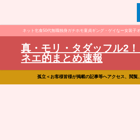
ネット乞食50代無職独身ガチホモ童貞ギング・ゲイなー女装子
真・モリ・タダッフル2！
ネエ的まとめ速報
孤立＜お客様皆様が掲載の記事等へアクセス、閲覧