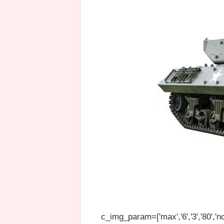
c_img_param=['max','6','3','80','no