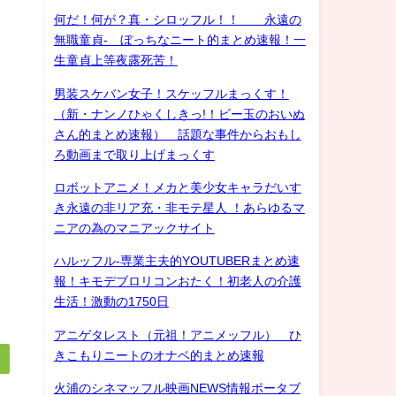
何だ！何が？真・シロッフル！！ 永遠の
無職童貞- ぼっちなニート的まとめ速報！一
生童貞上等夜露死苦！
男装スケバン女子！スケッフルまっくす！
（新・ナンノひゃくしきっ!！ビー玉のおいぬ
さん的まとめ速報） 話題な事件からおもし
ろ動画まで取り上げまっくす
ロボットアニメ！メカと美少女キャラだいす
き永遠の非リア充・非モテ星人 ！あらゆるマ
ニアの為のマニアックサイト
ハルッフル-専業主夫的YOUTUBERまとめ速
報！キモデブロリコンおたく！初老人の介護
生活！激動の1750日
アニゲタレスト（元祖！アニメッフル） ひ
きこもりニートのオナベ的まとめ速報
火浦のシネマッフル映画NEWS情報ポータブ