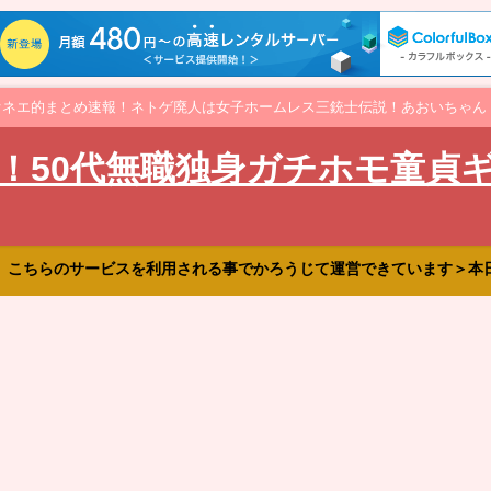
オネエ的まとめ速報！ネトゲ廃人は女子ホームレス三銃士伝説！あおいちゃん
！50代無職独身ガチホモ童貞
、こちらのサービスを利用される事でかろうじて運営できています＞本