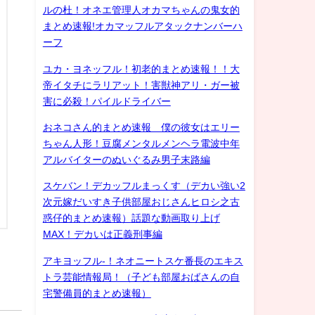
ルの杜！オネエ管理人オカマちゃんの鬼女的
まとめ速報!オカマッフルアタックナンバーハ
ーフ
ユカ・ヨネッフル！初老的まとめ速報！！大
帝イタチにラリアット！害獣神アリ・ガー被
害に必殺！パイルドライバー
おネコさん的まとめ速報 僕の彼女はエリー
ちゃん人形！豆腐メンタルメンヘラ電波中年
アルバイターのぬいぐるみ男子末路編
スケバン！デカッフルまっくす（デカい強い2
次元嫁だいすき子供部屋おじさんヒロシ之古
惑仔的まとめ速報）話題な動画取り上げ
MAX！デカいは正義刑事編
アキヨッフル-！ネオニートスケ番長のエキス
トラ芸能情報局！（子ども部屋おばさんの自
宅警備員的まとめ速報）