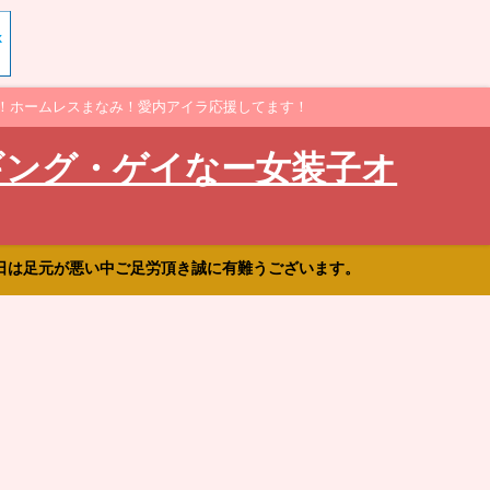
！ホームレスまなみ！愛内アイラ応援してます！
ギング・ゲイなー女装子オ
日は足元が悪い中ご足労頂き誠に有難うございます。