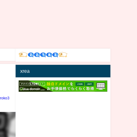
xrea
iroko3