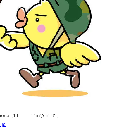
rmal','FFFFFF','on','sp','9'];
.js