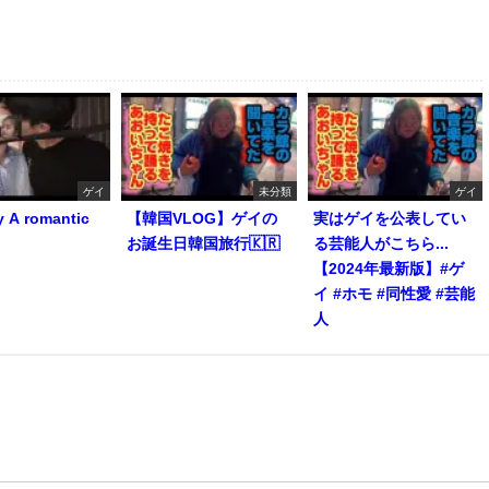
ゲイ
未分類
ゲイ
y A romantic
【韓国VLOG】ゲイの
実はゲイを公表してい
お誕生日韓国旅行🇰🇷
る芸能人がこちら...
【2024年最新版】#ゲ
イ #ホモ #同性愛 #芸能
人