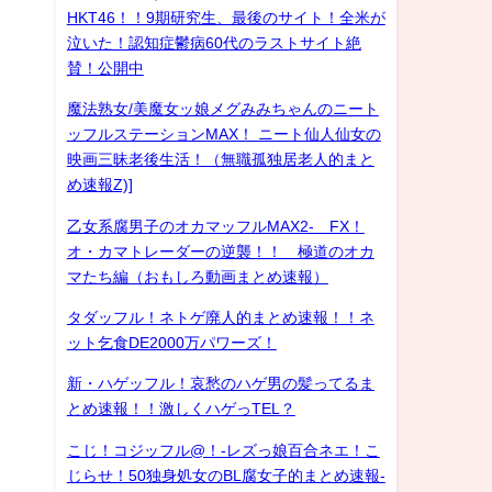
HKT46！！9期研究生、最後のサイト！全米が
泣いた！認知症鬱病60代のラストサイト絶
賛！公開中
魔法熟女/美魔女ッ娘メグみみちゃんのニート
ッフルステーションMAX！ ニート仙人仙女の
映画三昧老後生活！（無職孤独居老人的まと
め速報Z)]
乙女系腐男子のオカマッフルMAX2- FX！
オ・カマトレーダーの逆襲！！ 極道のオカ
マたち編（おもしろ動画まとめ速報）
タダッフル！ネトゲ廃人的まとめ速報！！ネ
ット乞食DE2000万パワーズ！
新・ハゲッフル！哀愁のハゲ男の髪ってるま
とめ速報！！激しくハゲっTEL？
こじ！コジッフル@！-レズっ娘百合ネエ！こ
じらせ！50独身処女のBL腐女子的まとめ速報-