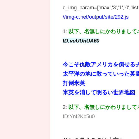
c_img_param=['max','3','1','0','list',
//img-c.net/output/site/292.js
1:
以下、名無しにかわりまして
ID:vuUUnUA60
今こそ仇敵アメリカを倒せる
太平洋の地に散っていった英
打倒米英
米英を消して明るい世界地図
2:
以下、名無しにかわりまして
ID:YnI2Kb5u0