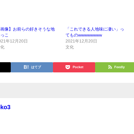
【画像】お前らの好きそうな地
「これできる人地味に凄い」っ
味っこ
てものwwwwwwww
021年12月20日
2021年12月20日
文化
文化
はてブ
Pocket
Feedly
oko3