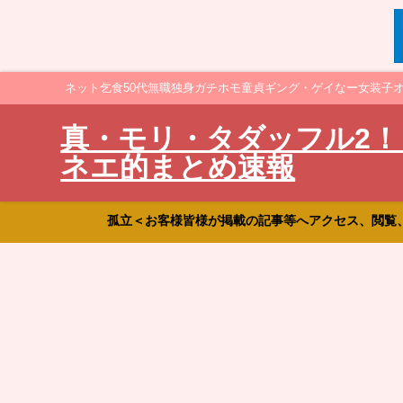
ネット乞食50代無職独身ガチホモ童貞ギング・ゲイなー女装子
真・モリ・タダッフル2！
ネエ的まとめ速報
孤立＜お客様皆様が掲載の記事等へアクセス、閲覧