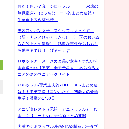
何だ！何が？真・シロッフル！！ 永遠の
無職童貞- ぼっちなニート的まとめ速報！一
生童貞上等夜露死苦！
男装スケバン女子！スケッフルまっくす！
（新・ナンノひゃくしきっ!！ビー玉のおいぬ
さん的まとめ速報） 話題な事件からおもし
ろ動画まで取り上げまっくす
ロボットアニメ！メカと美少女キャラだいす
き永遠の非リア充・非モテ星人 ！あらゆるマ
ニアの為のマニアックサイト
ハルッフル-専業主夫的YOUTUBERまとめ速
報！キモデブロリコンおたく！初老人の介護
生活！激動の1750日
アニゲタレスト（元祖！アニメッフル） ひ
きこもりニートのオナベ的まとめ速報
火浦のシネマッフル映画NEWS情報ポータブ