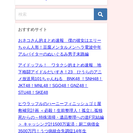
おすすめサイト
おネコさん的まとめ速報 僕の彼女はエリー
ちゃん人形！豆腐メンタルメンヘラ電波中年
アルバイターのぬいぐるみ男子末路編
アイドッフル！ ワタクシ的まとめ速報 地
下格闘アイドルだいすき！23 ひうらのアニ
メ放送局101ちゃんねる BNK48 ！SNH48！
JKT48！MNL48！SGO48！GNZ48！
STU48！SKE48
ヒウラッフルのハーニーフィニッシュゴミ屋
敷補完計画 ＜必殺！生前整理人！孤立し孤独
死からの～特殊清掃・遺品整理への道F完結編
＞ キャッシング計1500万返済：厨二病借金
3500万円！うつ病統合失調症14年生