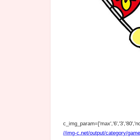
c_img_param=['max','6','3','80','no
//img-c.net/output/category/game