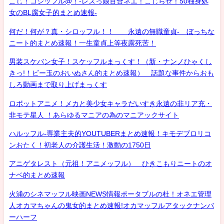
こじ！コジッフル@！-レズっ娘百合ネエ！こじらせ！50独身処
女のBL腐女子的まとめ速報-
何だ！何が？真・シロッフル！！ 永遠の無職童貞- ぼっちな
ニート的まとめ速報！一生童貞上等夜露死苦！
男装スケバン女子！スケッフルまっくす！（新・ナンノひゃくし
きっ!！ビー玉のおいぬさん的まとめ速報） 話題な事件からおも
しろ動画まで取り上げまっくす
ロボットアニメ！メカと美少女キャラだいすき永遠の非リア充・
非モテ星人 ！あらゆるマニアの為のマニアックサイト
ハルッフル-専業主夫的YOUTUBERまとめ速報！キモデブロリコ
ンおたく！初老人の介護生活！激動の1750日
アニゲタレスト（元祖！アニメッフル） ひきこもりニートのオ
ナベ的まとめ速報
火浦のシネマッフル映画NEWS情報ポータブルの杜！オネエ管理
人オカマちゃんの鬼女的まとめ速報!オカマッフルアタックナンバ
ーハーフ