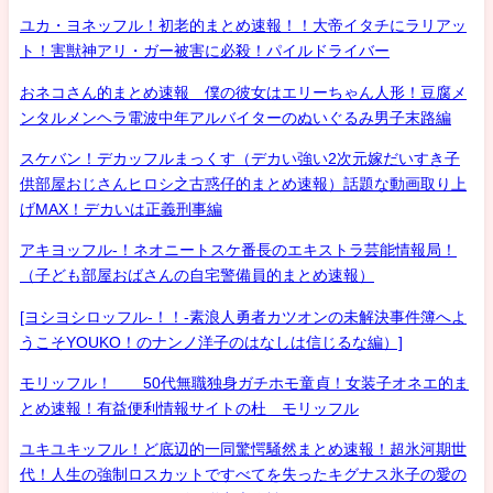
ユカ・ヨネッフル！初老的まとめ速報！！大帝イタチにラリアッ
ト！害獣神アリ・ガー被害に必殺！パイルドライバー
おネコさん的まとめ速報 僕の彼女はエリーちゃん人形！豆腐メ
ンタルメンヘラ電波中年アルバイターのぬいぐるみ男子末路編
スケバン！デカッフルまっくす（デカい強い2次元嫁だいすき子
供部屋おじさんヒロシ之古惑仔的まとめ速報）話題な動画取り上
げMAX！デカいは正義刑事編
アキヨッフル-！ネオニートスケ番長のエキストラ芸能情報局！
（子ども部屋おばさんの自宅警備員的まとめ速報）
[ヨシヨシロッフル-！！-素浪人勇者カツオンの未解決事件簿へよ
うこそYOUKO！のナンノ洋子のはなしは信じるな編）]
モリッフル！ 50代無職独身ガチホモ童貞！女装子オネエ的ま
とめ速報！有益便利情報サイトの杜 モリッフル
ユキユキッフル！ど底辺的一同驚愕騒然まとめ速報！超氷河期世
代！人生の強制ロスカットですべてを失ったキグナス氷子の愛の