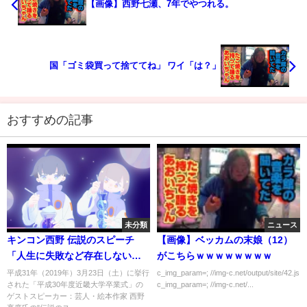
【画像】西野七瀬、7年でやつれる。
国「ゴミ袋買って捨ててね」 ワイ「は？」
おすすめの記事
未分類
ニュース
キンコン西野 伝説のスピーチ
【画像】ベッカムの末娘（12）
「人生に失敗など存在しない」
がこちらｗｗｗｗｗｗｗｗ
平成30年度 近畿大学 卒業式
平成31年（2019年）3月23日（土）に挙行
c_img_param=; //img-c.net/output/site/42.js
された「平成30年度近畿大学卒業式」の
c_img_param=; //img-c.net/...
ゲストスピーカー：芸人・絵本作家 西野