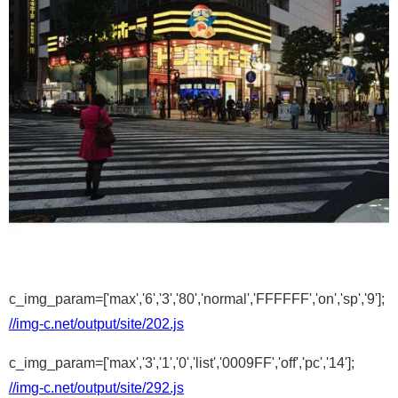
c_img_param=['max','6','3','80','normal','FFFFFF','on','sp','9'];
//img-c.net/output/site/202.js
c_img_param=['max','3','1','0','list','0009FF','off','pc','14'];
//img-c.net/output/site/292.js