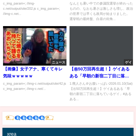
ました。」
ン」【CS TBS NEWS】
c_img_param=; //img-
なんとも暑い中での参議院選挙が終わった
c.net/output/site/202.js c_img_param=;
ものの、なおも暑さは激しさも増し、政治
//img-c.net...
の世界では早くも政局が始まりました。
選挙戦の最終盤、白昼の街角...
ニュース
ゲイ
【画像】女子アナ、寒くてキレ
【㊗️50万回再生超！】ゲイある
気味ｗｗｗｗｗ
ある「早朝の新宿二丁目に落ち
ているゲイ」#あるある #ゲイ #
c_img_param=; //img-c.net/output/site/42.js
1:廃人さん＠お腹いっぱい2026.01.10(Sat)
c_img_param=; //img-c.net/...
【㊗️50万回再生超！】ゲイあるある「早
泥酔
朝の新宿二丁目に落ちているゲイ」#ある
ある...
xrea