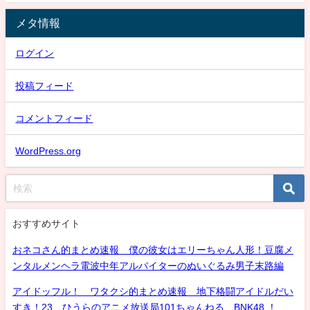
メタ情報
ログイン
投稿フィード
コメントフィード
WordPress.org
おすすめサイト
おネコさん的まとめ速報 僕の彼女はエリーちゃん人形！豆腐メ
ンタルメンヘラ電波中年アルバイターのぬいぐるみ男子末路編
アイドッフル！ ワタクシ的まとめ速報 地下格闘アイドルだい
すき！23 ひうらのアニメ放送局101ちゃんねる BNK48 ！