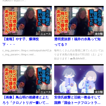
亮廣氏の"伝説のス...
ニュース
未分類
【速報】やす子、爆弾投
透明度抜群！福井の水島って知
下・・・
ってる？
c_img_param=; //img-c.net/output/site/42.js
毎年たくさんのお客様に来ていただいてお
c_img_param=; //img-c.net/...
ります水島の海水浴が7月13日（土）より
始まります！🛥🏝&#xfe0f...
ニュース
未分類
【画像】鳥山明の後継者とよた
安倍氏銃撃と旧統一教会そして
ろう「クロノトリガー書いてみ
国葬「国会トークフロントライ