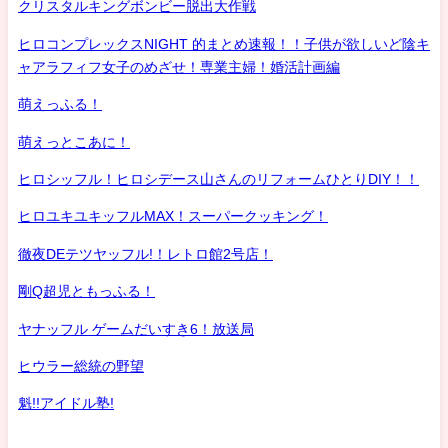
クリスタルキングボンビー脱出大作戦
ヒロコンプレックスNIGHT 的まとめ速報！！子供が欲しいど陰キ
ャアラフィフ女子のめざせ！専業主婦！婚活計画編
萌えっふる！
萌えっとこあに！
ヒロシッフル！ヒロシデース山さんのリフォームひとりDIY！！
ヒロユキユキッフルMAX！スーパークッキング！
徹夜DEテツヤッフル!！レトロ館2号店！
剛Q超児ともっふる！
ヤナッフル ゲームだいすき6！放送局
ヒウラー総統の野望
魁!!アイドル塾!