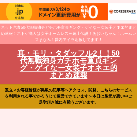
ネット乞食50代無職独身ガチホモ童貞ギング・ゲイなー女装子オネエ的まと
め速報！ネトゲ廃人は女子ホームレス三銃士伝説！あおいちゃん！ホームレ
スまなみ！愛内アイラ応援してます！
真・モリ・タダッフル2！！50
代無職独身ガチホモ童貞ギン
グ・ゲイなー女装子オネエ的
まとめ速報
孤立＜お客様皆様が掲載の記事等へアクセス、閲覧、こちらのサービス
を利用される事でかろうじて運営できています＞本日は足元が悪い中ご
足労頂き誠に有難うございます。