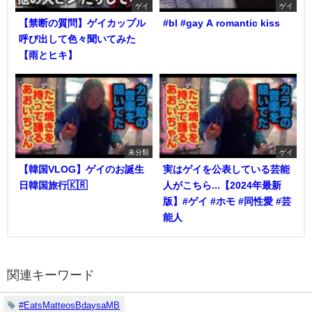
ゲイ
ゲイ
【禁断の質問】ゲイカップル
#bl #gay A romantic kiss
呼び出して色々聞いてみた
【雨とヒキ】
未分類
ゲイ
【韓国VLOG】ゲイのお誕生
実はゲイを公表している芸能
日韓国旅行🇰🇷
人がこちら...【2024年最新
版】#ゲイ #ホモ #同性愛 #芸
能人
関連キーワード
#EatsMatteosBdaysaMB