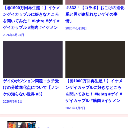
【㊗️1900万回再生超！】イケメ
＃332「【コラボ】おこげの進化
ンゲイカップルに好きなところ
系と男が途切れないゲイの事
を聞いてみた！ #lgbtq #ゲイ #
情」
ゲイカップル #筋肉 #イケメン
2026年6月18日
2026年6月24日
ゲイのポジション問題・タチ受
【㊗️1000万回再生超！】イケメ
けの分岐進化点について【ノン
ンゲイカップルに好きなところ
ケの知らない世界 #3】
を聞いてみた！ #lgbtq #ゲイ #
ゲイカップル #筋肉 #イケメン
2026年6月1日
2026年1月2日