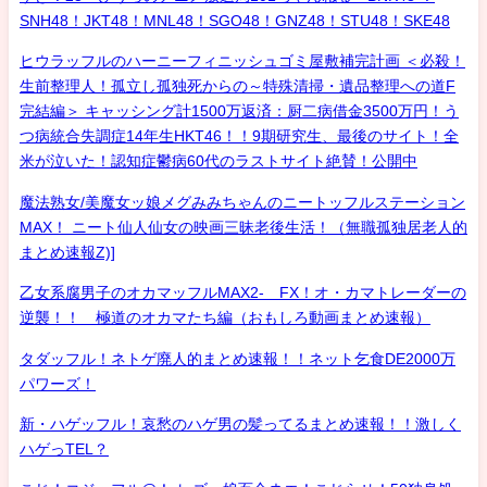
SNH48！JKT48！MNL48！SGO48！GNZ48！STU48！SKE48
ヒウラッフルのハーニーフィニッシュゴミ屋敷補完計画 ＜必殺！
生前整理人！孤立し孤独死からの～特殊清掃・遺品整理への道F
完結編＞ キャッシング計1500万返済：厨二病借金3500万円！う
つ病統合失調症14年生HKT46！！9期研究生、最後のサイト！全
米が泣いた！認知症鬱病60代のラストサイト絶賛！公開中
魔法熟女/美魔女ッ娘メグみみちゃんのニートッフルステーション
MAX！ ニート仙人仙女の映画三昧老後生活！（無職孤独居老人的
まとめ速報Z)]
乙女系腐男子のオカマッフルMAX2- FX！オ・カマトレーダーの
逆襲！！ 極道のオカマたち編（おもしろ動画まとめ速報）
タダッフル！ネトゲ廃人的まとめ速報！！ネット乞食DE2000万
パワーズ！
新・ハゲッフル！哀愁のハゲ男の髪ってるまとめ速報！！激しく
ハゲっTEL？