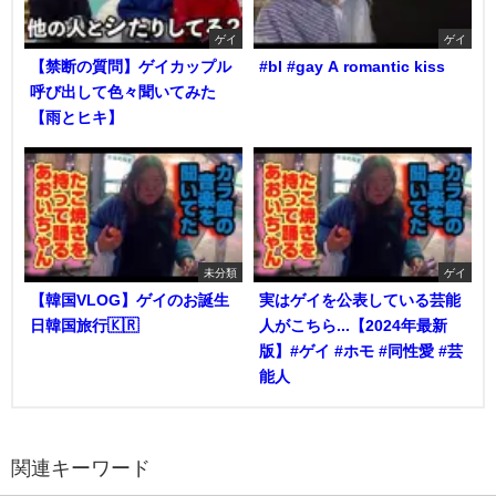
ゲイ
ゲイ
【禁断の質問】ゲイカップル
#bl #gay A romantic kiss
呼び出して色々聞いてみた
【雨とヒキ】
未分類
ゲイ
【韓国VLOG】ゲイのお誕生
実はゲイを公表している芸能
日韓国旅行🇰🇷
人がこちら...【2024年最新
版】#ゲイ #ホモ #同性愛 #芸
能人
関連キーワード