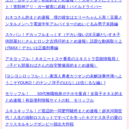
ト！害獣神アリ・ガー被害に必殺！パイルドライバー
おネコさん的まとめ速報 僕の彼女はエリーちゃん人形！豆腐メ
ンタルメンヘラ電波中年アルバイターのぬいぐるみ男子末路編
スケバン！デカッフルまっくす（デカい強い2次元嫁だいすき子
供部屋おじさんヒロシ之古惑仔的まとめ速報）話題な動画取り上
げMAX！デカいは正義刑事編
アキヨッフル-！ネオニートスケ番長のエキストラ芸能情報局！
（子ども部屋おばさんの自宅警備員的まとめ速報）
[ヨシヨシロッフル-！！-素浪人勇者カツオンの未解決事件簿へよ
うこそYOUKO！のナンノ洋子のはなしは信じるな編）]
モリッフル！ 50代無職独身ガチホモ童貞！女装子オネエ的ま
とめ速報！有益便利情報サイトの杜 モリッフル
ユキユキッフル！ど底辺的一同驚愕騒然まとめ速報！超氷河期世
代！人生の強制ロスカットですべてを失ったキグナス氷子の愛の
クリスタルキングボンビー脱出大作戦