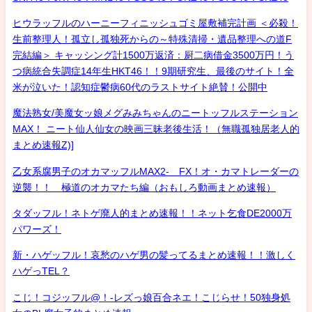
ヒウラッフルのハーニーフィニッシュゴミ屋敷補完計画 ＜必殺！
生前整理人！孤立し孤独死からの～特殊清掃・遺品整理への道F
完結編＞ キャッシング計1500万返済：厨二病借金3500万円！う
つ病統合失調症14年生HKT46！！9期研究生、最後のサイト！全
米が泣いた！認知症鬱病60代のラストサイト絶賛！公開中
魔法熟女/美魔女ッ娘メグみみちゃんのニートッフルステーション
MAX！ ニート仙人仙女の映画三昧老後生活！（無職孤独居老人的
まとめ速報Z)]
乙女系腐男子のオカマッフルMAX2- FX！オ・カマトレーダーの
逆襲！！ 極道のオカマたち編（おもしろ動画まとめ速報）
タダッフル！ネトゲ廃人的まとめ速報！！ネット乞食DE2000万
パワーズ！
新・ハゲッフル！哀愁のハゲ男の髪ってるまとめ速報！！激しく
ハゲっTEL？
こじ！コジッフル@！-レズっ娘百合ネエ！こじらせ！50独身処