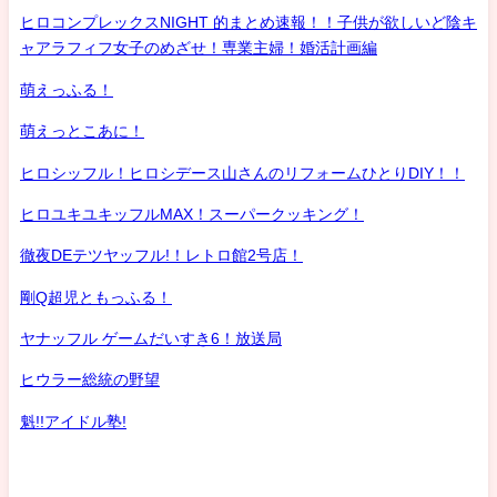
ヒロコンプレックスNIGHT 的まとめ速報！！子供が欲しいど陰キ
ャアラフィフ女子のめざせ！専業主婦！婚活計画編
萌えっふる！
萌えっとこあに！
ヒロシッフル！ヒロシデース山さんのリフォームひとりDIY！！
ヒロユキユキッフルMAX！スーパークッキング！
徹夜DEテツヤッフル!！レトロ館2号店！
剛Q超児ともっふる！
ヤナッフル ゲームだいすき6！放送局
ヒウラー総統の野望
魁!!アイドル塾!