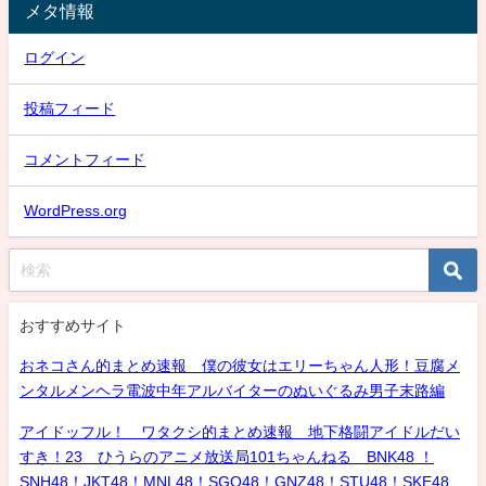
メタ情報
ログイン
投稿フィード
コメントフィード
WordPress.org
おすすめサイト
おネコさん的まとめ速報 僕の彼女はエリーちゃん人形！豆腐メ
ンタルメンヘラ電波中年アルバイターのぬいぐるみ男子末路編
アイドッフル！ ワタクシ的まとめ速報 地下格闘アイドルだい
すき！23 ひうらのアニメ放送局101ちゃんねる BNK48 ！
SNH48！JKT48！MNL48！SGO48！GNZ48！STU48！SKE48