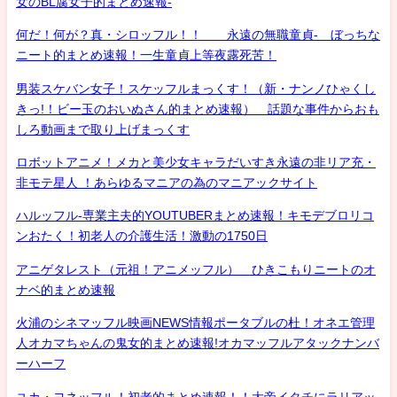
女のBL腐女子的まとめ速報-
何だ！何が？真・シロッフル！！ 永遠の無職童貞- ぼっちな
ニート的まとめ速報！一生童貞上等夜露死苦！
男装スケバン女子！スケッフルまっくす！（新・ナンノひゃくし
きっ!！ビー玉のおいぬさん的まとめ速報） 話題な事件からおも
しろ動画まで取り上げまっくす
ロボットアニメ！メカと美少女キャラだいすき永遠の非リア充・
非モテ星人 ！あらゆるマニアの為のマニアックサイト
ハルッフル-専業主夫的YOUTUBERまとめ速報！キモデブロリコ
ンおたく！初老人の介護生活！激動の1750日
アニゲタレスト（元祖！アニメッフル） ひきこもりニートのオ
ナベ的まとめ速報
火浦のシネマッフル映画NEWS情報ポータブルの杜！オネエ管理
人オカマちゃんの鬼女的まとめ速報!オカマッフルアタックナンバ
ーハーフ
ユカ・ヨネッフル！初老的まとめ速報！！大帝イタチにラリアッ