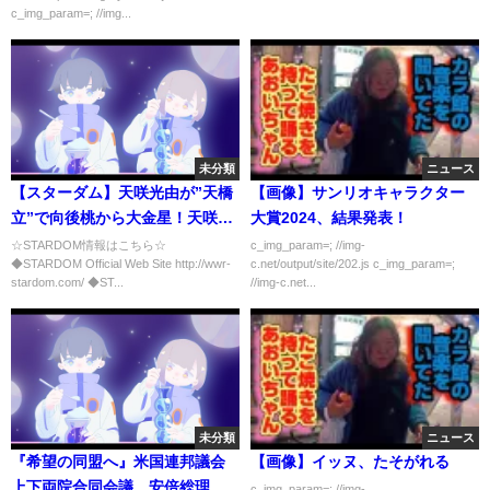
c_img_param=; //img...
未分類
ニュース
【スターダム】天咲光由が”天橋
【画像】サンリオキャラクター
立”で向後桃から大金星！天咲は
大賞2024、結果発表！
シングル初勝利！5★STAR GP予
☆STARDOM情報はこちら☆
c_img_param=; //img-
◆STARDOM Official Web Site http://wwr-
c.net/output/site/202.js c_img_param=;
選リーグ -6.5後楽園ホール大会-
stardom.com/ ◆ST...
//img-c.net...
【STARDOM】
未分類
ニュース
『希望の同盟へ』米国連邦議会
【画像】イッヌ、たそがれる
上下両院合同会議 安倍総理演
c_img_param=; //img-