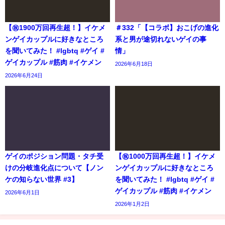
【㊗️1900万回再生超！】イケメ
＃332「【コラボ】おこげの進化
ンゲイカップルに好きなところ
系と男が途切れないゲイの事
を聞いてみた！ #lgbtq #ゲイ #
情」
ゲイカップル #筋肉 #イケメン
2026年6月18日
2026年6月24日
ゲイのポジション問題・タチ受
【㊗️1000万回再生超！】イケメ
けの分岐進化点について【ノン
ンゲイカップルに好きなところ
ケの知らない世界 #3】
を聞いてみた！ #lgbtq #ゲイ #
ゲイカップル #筋肉 #イケメン
2026年6月1日
2026年1月2日