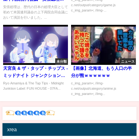
c.net/output/category/game.js
説－平成27年4月29日
安倍総理は、歴代の日本の総理大臣として
c_img_param=; //img-...
初めて米国連邦議会の上下両院合同会議に
おいて演説を行いました。...
未分類
ニュース
天宮良 & ザ・タップ・チップス -
【画像】北海道、もう人口の半
ミッドナイト ジャンクション
分が熊ｗｗｗｗｗｗ
Midnight Junktion
Ryo Amamiya & The Tap Tips - Midnight
c_img_param=; //img-
Junktion Label: FUN HOUSE - 07FA...
c.net/output/category/anime.js
c_img_param=; //img...
xrea