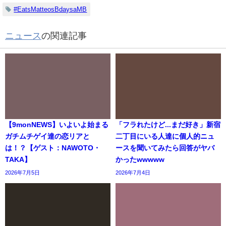
#EatsMatteosBdaysaMB
ニュース
の関連記事
【9monNEWS】いよいよ始まる
「フラれたけど...まだ好き」新宿
ガチムチゲイ達の恋リアと
二丁目にいる人達に個人的ニュ
は！？【ゲスト：NAWOTO・
ースを聞いてみたら回答がヤバ
TAKA】
かったwwwww
2026年7月5日
2026年7月4日