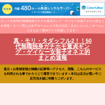
ネット乞食50代無職独身ガチホモ童貞ギング・ゲイなー女装子オネエ的まと
め速報！ネトゲ廃人は女子ホームレス三銃士伝説！あおいちゃん！ホームレ
スまなみ！愛内アイラ応援してます！
真・モリ・タダッフル2！！50
代無職独身ガチホモ童貞ギン
グ・ゲイなー女装子オネエ的
まとめ速報
孤立＜お客様皆様が掲載の記事等へアクセス、閲覧、こちらのサービス
を利用される事でかろうじて運営できています＞本日は足元が悪い中ご
足労頂き誠に有難うございます。