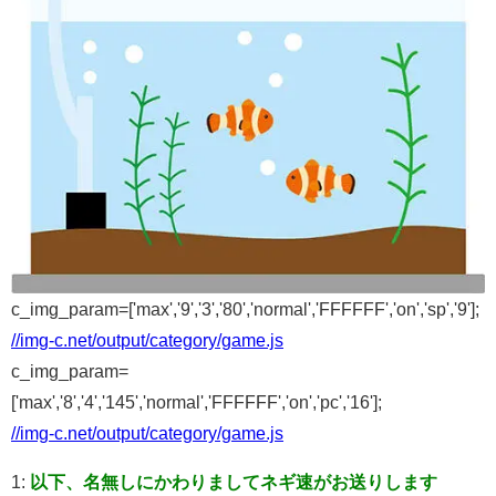
c_img_param=['max','9','3','80','normal','FFFFFF','on','sp','9'];
//img-c.net/output/category/game.js
c_img_param=
['max','8','4','145','normal','FFFFFF','on','pc','16'];
//img-c.net/output/category/game.js
1:
以下、名無しにかわりましてネギ速がお送りします