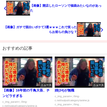
【画像】開店したローソンで福袋みたいなのがあっ
た
【画像】ガチで面白いボケて3選ｗｗｗこれで笑った
らお前らの負けな？
おすすめの記事
ニュース
ニュース
【画像】16年前の千鳥大吾、チ
姉(24)が無職
ンピラすぎる
c_img_param=; //img-
c.net/output/category/anime.js
c_img_param=; //img-
c_img_param=; //img...
c.net/output/category/anime.js