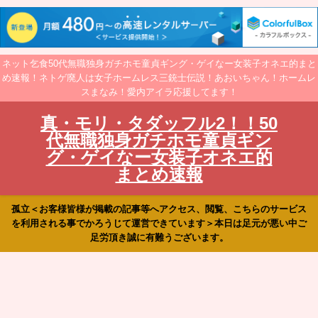
ネット乞食50代無職独身ガチホモ童貞ギング・ゲイなー女装子オネエ的まと
め速報！ネトゲ廃人は女子ホームレス三銃士伝説！あおいちゃん！ホームレ
スまなみ！愛内アイラ応援してます！
真・モリ・タダッフル2！！50
代無職独身ガチホモ童貞ギン
グ・ゲイなー女装子オネエ的
まとめ速報
孤立＜お客様皆様が掲載の記事等へアクセス、閲覧、こちらのサービス
を利用される事でかろうじて運営できています＞本日は足元が悪い中ご
足労頂き誠に有難うございます。