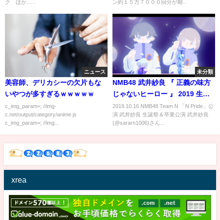
ク ほか......
ン約１５万７０００回分が期...
ニュース
未分類
美容師、デリカシーの欠片もな
NMB48 武井紗良 『 正義の味方
いやつが多すぎるｗｗｗｗｗ
じゃないヒーロー 』 2019 生誕
祭＆卒業公演
c_img_param=; //img-
2019.10.16 NMB48 Team N 「N Pride」公
c.net/output/category/anime.js
演 武井紗良 生誕祭＆卒業公演 武井紗良
c_img_param=; //img...
(@sararn1006)さん...
xrea