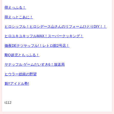
萌えっふる！
萌えっとこあに！
ヒロシッフル！ヒロシデース山さんのリフォームひとりDIY！！
ヒロユキユキッフルMAX！スーパークッキング！
徹夜DEテツヤッフル!！レトロ館2号店！
剛Q超児ともっふる！
ヤナッフル ゲームだいすき6！放送局
ヒウラー総統の野望
魁!!アイドル塾!
t112