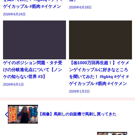
ゲイカップル #筋肉 #イケメン
2026年6月18日
2026年6月24日
ゲイのポジション問題・タチ受
【㊗️1000万回再生超！】イケメ
けの分岐進化点について【ノン
ンゲイカップルに好きなところ
ケの知らない世界 #3】
を聞いてみた！ #lgbtq #ゲイ #
ゲイカップル #筋肉 #イケメン
2026年6月1日
2026年1月2日
【画像】馬刺しの自販機で馬刺し買ってきた