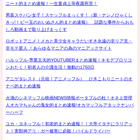
ニート的まとめ速報！一生童貞上等夜露死苦！
男装スケバン女子！スケッフルまっくす！（新・ナンノひゃくし
きっ!！ビー玉のおいぬさん的まとめ速報） 話題な事件からおも
しろ動画まで取り上げまっくす
ロボットアニメ！メカと美少女キャラだいすき永遠の非リア充・
非モテ星人 ！あらゆるマニアの為のマニアックサイト
ハルッフル-専業主夫的YOUTUBERまとめ速報！キモデブロリコ
ンおたく！初老人の介護生活！激動の1750日
アニゲタレスト（元祖！アニメッフル） ひきこもりニートのオ
ナベ的まとめ速報
火浦のシネマッフル映画NEWS情報ポータブルの杜！オネエ管理
人オカマちゃんの鬼女的まとめ速報!オカマッフルアタックナンバ
ーハーフ
ユカ・ヨネッフル！初老的まとめ速報！！大帝イタチにラリアッ
ト！害獣神アリ・ガー被害に必殺！パイルドライバー