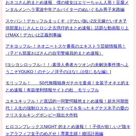
おネコさん的まとめ速報 僕の彼女はエリーちゃん人形！豆腐メ
ンタルメンヘラ電波中年アルバイターのぬいぐるみ男子末路編
スケバン！デカッフルまっくす（デカい強い2次元嫁だいすき子
供部屋おじさんヒロシ之古惑仔的まとめ速報）話題な動画取り上
げMAX！デカいは正義刑事編
アキヨッフル-！ネオニートスケ番長のエキストラ芸能情報局！
（子ども部屋おばさんの自宅警備員的まとめ速報）
[ヨシヨシロッフル-！！-素浪人勇者カツオンの未解決事件簿へよ
うこそYOUKO！のナンノ洋子のはなしは信じるな編）]
モリッフル！ 50代無職独身ガチホモ童貞！女装子オネエ的ま
とめ速報！有益便利情報サイトの杜 モリッフル
ユキユキッフル！ど底辺的一同驚愕騒然まとめ速報！超氷河期世
代！人生の強制ロスカットですべてを失ったキグナス氷子の愛の
クリスタルキングボンビー脱出大作戦
ヒロコンプレックスNIGHT 的まとめ速報！！子供が欲しいど陰キ
ャアラフィフ女子のめざせ！専業主婦！婚活計画編