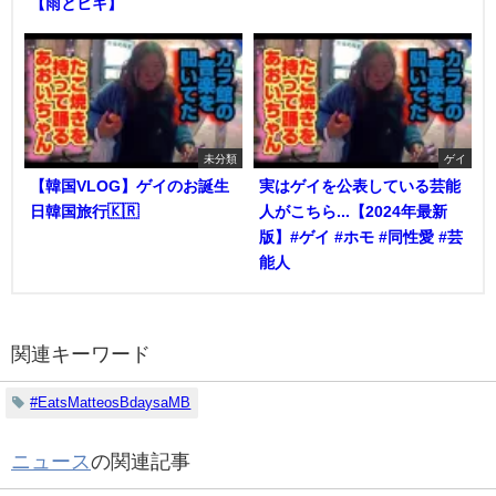
【雨とヒキ】
未分類
ゲイ
【韓国VLOG】ゲイのお誕生
実はゲイを公表している芸能
日韓国旅行🇰🇷
人がこちら...【2024年最新
版】#ゲイ #ホモ #同性愛 #芸
能人
関連キーワード
#EatsMatteosBdaysaMB
ニュース
の関連記事