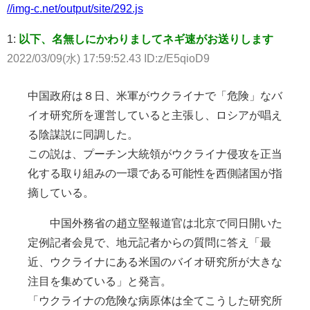
//img-c.net/output/site/292.js
1:
以下、名無しにかわりましてネギ速がお送りします
2022/03/09(水) 17:59:52.43 ID:z/E5qioD9
中国政府は８日、米軍がウクライナで「危険」なバ
イオ研究所を運営していると主張し、ロシアが唱え
る陰謀説に同調した。
この説は、プーチン大統領がウクライナ侵攻を正当
化する取り組みの一環である可能性を西側諸国が指
摘している。
中国外務省の趙立堅報道官は北京で同日開いた
定例記者会見で、地元記者からの質問に答え「最
近、ウクライナにある米国のバイオ研究所が大きな
注目を集めている」と発言。
「ウクライナの危険な病原体は全てこうした研究所