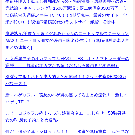
生前整理人！孤立し孤独死からの～特殊清掃・遺品整理への道F
完結編＞ キャッシング計1500万返済：厨二病借金3500万円！う
つ病統合失調症14年生HKT46！！9期研究生、最後のサイト！全
米が泣いた！認知症鬱病60代のラストサイト絶賛！公開中
魔法熟女/美魔女ッ娘メグみみちゃんのニートッフルステーション
MAX！ ニート仙人仙女の映画三昧老後生活！（無職孤独居老人的
まとめ速報Z)]
乙女系腐男子のオカマッフルMAX2- FX！オ・カマトレーダーの
逆襲！！ 極道のオカマたち編（おもしろ動画まとめ速報）
タダッフル！ネトゲ廃人的まとめ速報！！ネット乞食DE2000万
パワーズ！
新・ハゲッフル！哀愁のハゲ男の髪ってるまとめ速報！！激しく
ハゲっTEL？
こじ！コジッフル@！-レズっ娘百合ネエ！こじらせ！50独身処
女のBL腐女子的まとめ速報-
何だ！何が？真・シロッフル！！ 永遠の無職童貞- ぼっちな