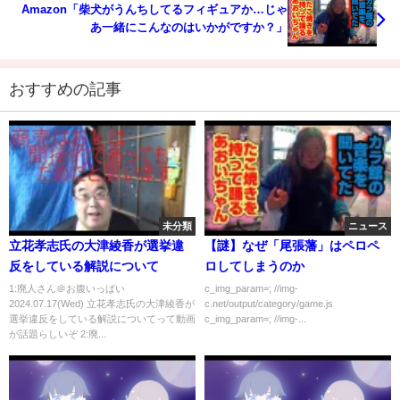
Amazon「柴犬がうんちしてるフィギュアか…じゃ
あ一緒にこんなのはいかがですか？」
おすすめの記事
未分類
ニュース
立花孝志氏の大津綾香が選挙違
【謎】なぜ「尾張藩」はペロペ
反をしている解説について
ロしてしまうのか
1:廃人さん＠お腹いっぱい
c_img_param=; //img-
2024.07.17(Wed) 立花孝志氏の大津綾香が
c.net/output/category/game.js
選挙違反をしている解説についてって動画
c_img_param=; //img-...
が話題らしいぞ 2:廃...