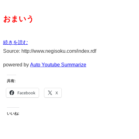
おまいう
続きを読む
Source: http://www.negisoku.com/index.rdf
powered by
Auto Youtube Summarize
共有:
Facebook
X
いいね: