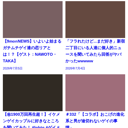
【9monNEWS】いよいよ始まる
「フラれたけど...まだ好き」新宿
ガチムチゲイ達の恋リアと
二丁目にいる人達に個人的ニュ
は！？【ゲスト：NAWOTO・
ースを聞いてみたら回答がヤバ
TAKA】
かったwwwww
2026年7月5日
2026年7月4日
【㊗️1900万回再生超！】イケメ
＃332「【コラボ】おこげの進化
ンゲイカップルに好きなところ
系と男が途切れないゲイの事
を聞いてみた！ #lgbtq #ゲイ #
情」