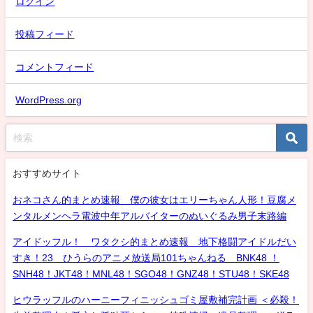
ログイン
投稿フィード
コメントフィード
WordPress.org
おすすめサイト
おネコさん的まとめ速報 僕の彼女はエリーちゃん人形！豆腐メ
ンタルメンヘラ電波中年アルバイターのぬいぐるみ男子末路編
アイドッフル！ ワタクシ的まとめ速報 地下格闘アイドルだい
すき！23 ひうらのアニメ放送局101ちゃんねる BNK48 ！
SNH48！JKT48！MNL48！SGO48！GNZ48！STU48！SKE48
ヒウラッフルのハーニーフィニッシュゴミ屋敷補完計画 ＜必殺！