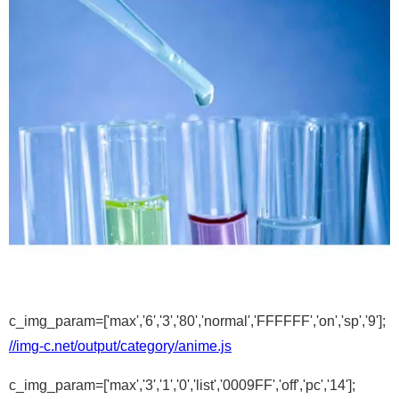
c_img_param=['max','6','3','80','normal','FFFFFF','on','sp','9'];
//img-c.net/output/category/anime.js
c_img_param=['max','3','1','0','list','0009FF','off','pc','14'];