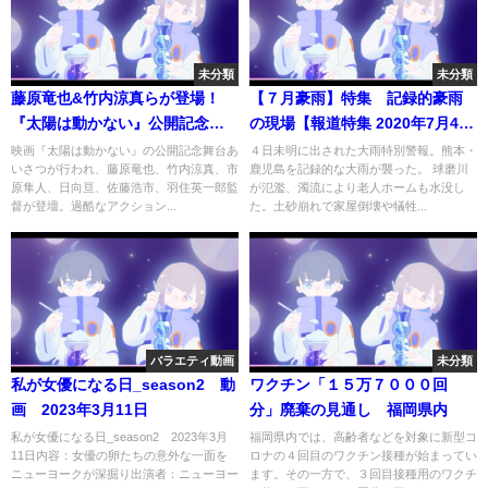
未分類
未分類
藤原竜也&竹内涼真らが登場！
【７月豪雨】特集 記録的豪雨
『太陽は動かない』公開記念舞
の現場【報道特集 2020年7月4日
台あいさつ【トークノーカッ
放送】
映画『太陽は動かない』の公開記念舞台あ
４日未明に出された大雨特別警報。熊本・
いさつが行われ、藤原竜也、竹内涼真、市
鹿児島を記録的な大雨が襲った。 球磨川
ト】
原隼人、日向亘、佐藤浩市、羽住英一郎監
が氾濫、濁流により老人ホームも水没し
督が登壇。過酷なアクション...
た。土砂崩れで家屋倒壊や犠牲...
バラエティ動画
未分類
私が女優になる日_season2 動
ワクチン「１５万７０００回
画 2023年3月11日
分」廃棄の見通し 福岡県内
私が女優になる日_season2 2023年3月
福岡県内では、高齢者などを対象に新型コ
11日内容：女優の卵たちの意外な一面を
ロナの４回目のワクチン接種が始まってい
ニューヨークが深掘り出演者：ニューヨー
ます。その一方で、３回目接種用のワクチ