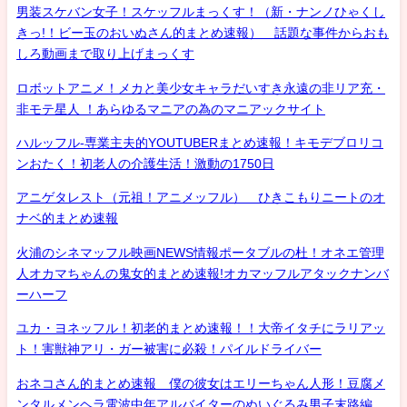
男装スケバン女子！スケッフルまっくす！（新・ナンノひゃくし
きっ!！ビー玉のおいぬさん的まとめ速報） 話題な事件からおも
しろ動画まで取り上げまっくす
ロボットアニメ！メカと美少女キャラだいすき永遠の非リア充・
非モテ星人 ！あらゆるマニアの為のマニアックサイト
ハルッフル-専業主夫的YOUTUBERまとめ速報！キモデブロリコ
ンおたく！初老人の介護生活！激動の1750日
アニゲタレスト（元祖！アニメッフル） ひきこもりニートのオ
ナベ的まとめ速報
火浦のシネマッフル映画NEWS情報ポータブルの杜！オネエ管理
人オカマちゃんの鬼女的まとめ速報!オカマッフルアタックナンバ
ーハーフ
ユカ・ヨネッフル！初老的まとめ速報！！大帝イタチにラリアッ
ト！害獣神アリ・ガー被害に必殺！パイルドライバー
おネコさん的まとめ速報 僕の彼女はエリーちゃん人形！豆腐メ
ンタルメンヘラ電波中年アルバイターのぬいぐるみ男子末路編