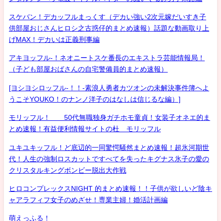
スケバン！デカッフルまっくす（デカい強い2次元嫁だいすき子
供部屋おじさんヒロシ之古惑仔的まとめ速報）話題な動画取り上
げMAX！デカいは正義刑事編
アキヨッフル-！ネオニートスケ番長のエキストラ芸能情報局！
（子ども部屋おばさんの自宅警備員的まとめ速報）
[ヨシヨシロッフル-！！-素浪人勇者カツオンの未解決事件簿へよ
うこそYOUKO！のナンノ洋子のはなしは信じるな編）]
モリッフル！ 50代無職独身ガチホモ童貞！女装子オネエ的ま
とめ速報！有益便利情報サイトの杜 モリッフル
ユキユキッフル！ど底辺的一同驚愕騒然まとめ速報！超氷河期世
代！人生の強制ロスカットですべてを失ったキグナス氷子の愛の
クリスタルキングボンビー脱出大作戦
ヒロコンプレックスNIGHT 的まとめ速報！！子供が欲しいど陰キ
ャアラフィフ女子のめざせ！専業主婦！婚活計画編
萌えっふる！