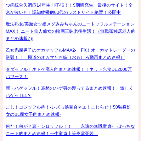
つ病統合失調症14年生HKT46！！9期研究生、最後のサイト！全
米が泣いた！認知症鬱病60代のラストサイト絶賛！公開中
魔法熟女/美魔女ッ娘メグみみちゃんのニートッフルステーション
MAX！ ニート仙人仙女の映画三昧老後生活！（無職孤独居老人的
まとめ速報Z)]
乙女系腐男子のオカマッフルMAX2- FX！オ・カマトレーダーの
逆襲！！ 極道のオカマたち編（おもしろ動画まとめ速報）
タダッフル！ネトゲ廃人的まとめ速報！！ネット乞食DE2000万
パワーズ！
新・ハゲッフル！哀愁のハゲ男の髪ってるまとめ速報！！激しく
ハゲっTEL？
こじ！コジッフル@！-レズっ娘百合ネエ！こじらせ！50独身処
女のBL腐女子的まとめ速報-
何だ！何が？真・シロッフル！！ 永遠の無職童貞- ぼっちな
ニート的まとめ速報！一生童貞上等夜露死苦！