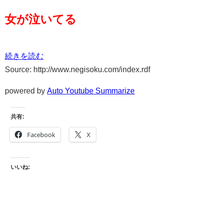
女が泣いてる
続きを読む
Source: http://www.negisoku.com/index.rdf
powered by
Auto Youtube Summarize
共有:
Facebook
X
いいね: