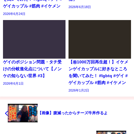
ゲイカップル #筋肉 #イケメン
2026年6月18日
2026年6月24日
ゲイのポジション問題・タチ受
【㊗️1000万回再生超！】イケメ
けの分岐進化点について【ノン
ンゲイカップルに好きなところ
ケの知らない世界 #3】
を聞いてみた！ #lgbtq #ゲイ #
ゲイカップル #筋肉 #イケメン
2026年6月1日
2026年1月2日
【画像】腹減ったからチーズ牛丼作るよ