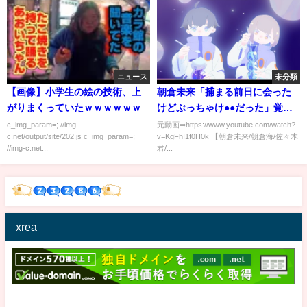
ニュース
未分類
【画像】小学生の絵の技術、上
朝倉未来「捕まる前日に会った
がりまくっていたｗｗｗｗｗｗ
けどぶっちゃけ●●だった」覚醒
剤使用で逮捕された田中聖につ
c_img_param=; //img-
元動画➡https://www.youtube.com/watch?
c.net/output/site/202.js c_img_param=;
v=KgFhI1f0H0k 【朝倉未来/朝倉海/佐々木
いて【切り抜き】
//img-c.net...
君/...
xrea