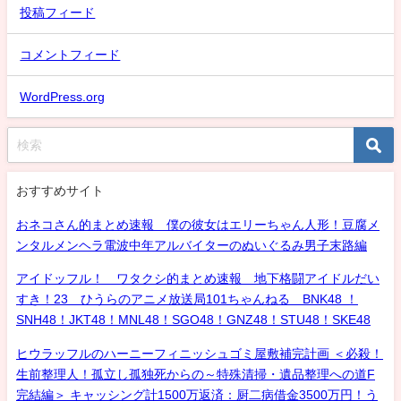
投稿フィード
コメントフィード
WordPress.org
おすすめサイト
おネコさん的まとめ速報 僕の彼女はエリーちゃん人形！豆腐メ
ンタルメンヘラ電波中年アルバイターのぬいぐるみ男子末路編
アイドッフル！ ワタクシ的まとめ速報 地下格闘アイドルだい
すき！23 ひうらのアニメ放送局101ちゃんねる BNK48 ！
SNH48！JKT48！MNL48！SGO48！GNZ48！STU48！SKE48
ヒウラッフルのハーニーフィニッシュゴミ屋敷補完計画 ＜必殺！
生前整理人！孤立し孤独死からの～特殊清掃・遺品整理への道F
完結編＞ キャッシング計1500万返済：厨二病借金3500万円！う