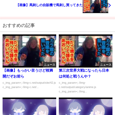
【画像】馬刺しの自販機で馬刺し買ってきた
おすすめの記事
ニュース
ニュース
【画像】もっかい言うけど桜満
第三次世界大戦になったら日本
開だぞお前ら
は何処と戦うんや？
c_img_param=; //img-c.net/output/site/42.js
c_img_param=; //img-
c_img_param=; //img-c.net/...
c.net/output/category/anime.js
c_img_param=; //img...