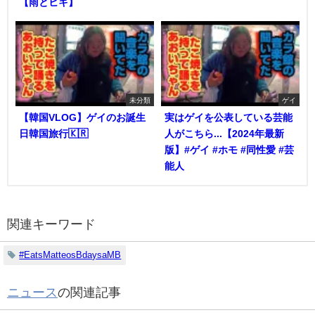
【雨とヒキ】
未分類
ゲイ
【韓国VLOG】ゲイのお誕生
実はゲイを公表している芸能
日韓国旅行🇰🇷
人がこちら...【2024年最新
版】#ゲイ #ホモ #同性愛 #芸
能人
関連キーワード
#EatsMatteosBdaysaMB
ニュース
の関連記事