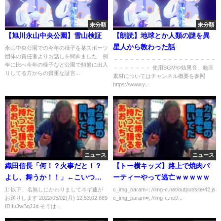
未分類
未分類
【旭川永山中央公園】雪山検証
【朗読】地球とか人類の謎を異
星人から教わった話
永山中央公園での今年の様子を某スポーツ
団体の責任者よりお話しを聞きました 例
－－－－－－－－－－－－－－－－－－－
年に比べ今年の様子など公園で頻繁に出入
－－－－－－－ 使用BGMや効果音、動画
りしてる方からの貴重な証言...
素材についてはチャンネル概要を参照
https://www.y...
ニュース
ニュース
織田信長「何！？火事だと！？
【トー横キッズ】路上で焼肉パ
よし、舞うか！！」←こいつ馬
ーティーやって逃亡ｗｗｗｗｗ
鹿かよ
1: 以下、名無しにかわりましてネギ速が
c_img_param=; //img-c.net/output/site/42.js
お送りします 2022/05/02(月) 12:53:02.689
c_img_param=; //img-c.net/...
ID:IuJwBqJJd そうは...