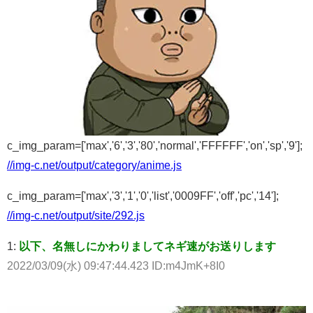
c_img_param=['max','6','3','80','normal','FFFFFF','on','sp','9'];
//img-c.net/output/category/anime.js
c_img_param=['max','3','1','0','list','0009FF','off','pc','14'];
//img-c.net/output/site/292.js
1:
以下、名無しにかわりましてネギ速がお送りします
2022/03/09(水) 09:47:44.423 ID:m4JmK+8I0