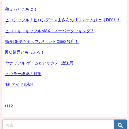
萌えっとこあに！
ヒロシッフル！ヒロシデース山さんのリフォームひとりDIY！！
ヒロユキユキッフルMAX！スーパークッキング！
徹夜DEテツヤッフル!！レトロ館2号店！
剛Q超児ともっふる！
ヤナッフル ゲームだいすき6！放送局
ヒウラー総統の野望
魁!!アイドル塾!
t112