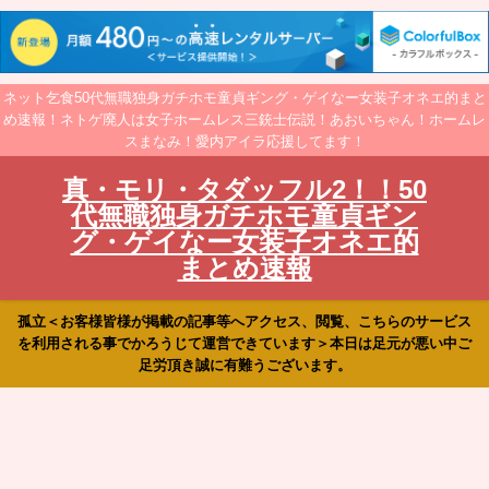
ネット乞食50代無職独身ガチホモ童貞ギング・ゲイなー女装子オネエ的まと
め速報！ネトゲ廃人は女子ホームレス三銃士伝説！あおいちゃん！ホームレ
スまなみ！愛内アイラ応援してます！
真・モリ・タダッフル2！！50
代無職独身ガチホモ童貞ギン
グ・ゲイなー女装子オネエ的
まとめ速報
孤立＜お客様皆様が掲載の記事等へアクセス、閲覧、こちらのサービス
を利用される事でかろうじて運営できています＞本日は足元が悪い中ご
足労頂き誠に有難うございます。