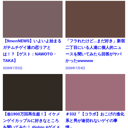
【9monNEWS】いよいよ始まる
「フラれたけど...まだ好き」新宿
ガチムチゲイ達の恋リアと
二丁目にいる人達に個人的ニュ
は！？【ゲスト：NAWOTO・
ースを聞いてみたら回答がヤバ
TAKA】
かったwwwww
2026年7月5日
2026年7月4日
【㊗️1900万回再生超！】イケメ
＃332「【コラボ】おこげの進化
ンゲイカップルに好きなところ
系と男が途切れないゲイの事
を聞いてみた！ #lgbtq #ゲイ #
情」