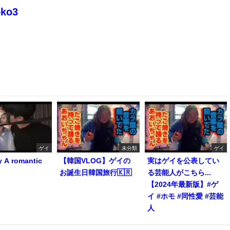
oko3
ゲイ
未分類
ゲイ
y A romantic
【韓国VLOG】ゲイの
実はゲイを公表してい
お誕生日韓国旅行🇰🇷
る芸能人がこちら...
【2024年最新版】#ゲ
イ #ホモ #同性愛 #芸能
人