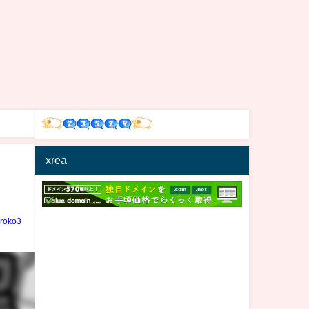
xrea
iroko3