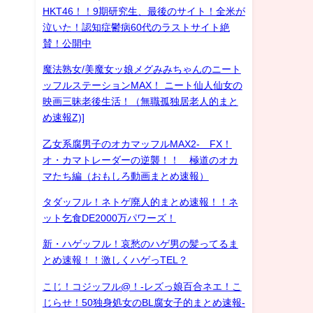
HKT46！！9期研究生、最後のサイト！全米が
泣いた！認知症鬱病60代のラストサイト絶
賛！公開中
魔法熟女/美魔女ッ娘メグみみちゃんのニート
ッフルステーションMAX！ ニート仙人仙女の
映画三昧老後生活！（無職孤独居老人的まと
め速報Z)]
乙女系腐男子のオカマッフルMAX2- FX！
オ・カマトレーダーの逆襲！！ 極道のオカ
マたち編（おもしろ動画まとめ速報）
タダッフル！ネトゲ廃人的まとめ速報！！ネ
ット乞食DE2000万パワーズ！
新・ハゲッフル！哀愁のハゲ男の髪ってるま
とめ速報！！激しくハゲっTEL？
こじ！コジッフル@！-レズっ娘百合ネエ！こ
じらせ！50独身処女のBL腐女子的まとめ速報-