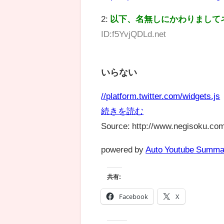
2:
以下、名無しにかわりまして
ID:f5YvjQDLd.net
いらない
//platform.twitter.com/widgets.js
続きを読む
Source: http://www.negisoku.com
powered by
Auto Youtube Summa
共有:
Facebook
X