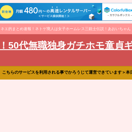
オネエ的まとめ速報！ネトゲ廃人は女子ホームレス三銃士伝説！あおいちゃん
！50代無職独身ガチホモ童貞
、こちらのサービスを利用される事でかろうじて運営できています＞本