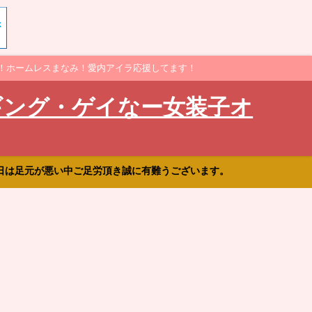
！ホームレスまなみ！愛内アイラ応援してます！
ギング・ゲイなー女装子オ
日は足元が悪い中ご足労頂き誠に有難うございます。