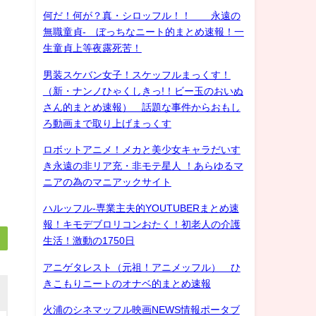
何だ！何が？真・シロッフル！！ 永遠の
無職童貞- ぼっちなニート的まとめ速報！一
生童貞上等夜露死苦！
男装スケバン女子！スケッフルまっくす！
（新・ナンノひゃくしきっ!！ビー玉のおいぬ
さん的まとめ速報） 話題な事件からおもし
ろ動画まで取り上げまっくす
ロボットアニメ！メカと美少女キャラだいす
き永遠の非リア充・非モテ星人 ！あらゆるマ
ニアの為のマニアックサイト
ハルッフル-専業主夫的YOUTUBERまとめ速
報！キモデブロリコンおたく！初老人の介護
生活！激動の1750日
アニゲタレスト（元祖！アニメッフル） ひ
きこもりニートのオナベ的まとめ速報
火浦のシネマッフル映画NEWS情報ポータブ