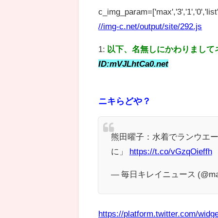
c_img_param=['max','3','1','0','list',
//img-c.net/output/site/292.js
1:
以下、名無しにかわりまして
ID:mVJLhtCa0.net
ニキらどや？
熊田曜子：水着でランウエー
に」
https://t.co/vGzqOieffh
— 毎日キレイニュース (@mainic
https://platform.twitter.com/widge