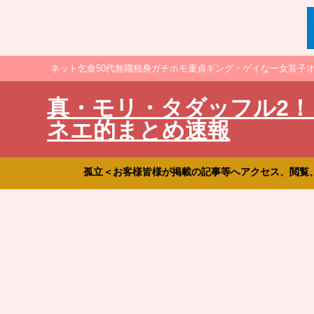
ネット乞食50代無職独身ガチホモ童貞ギング・ゲイなー女装子
真・モリ・タダッフル2！
ネエ的まとめ速報
孤立＜お客様皆様が掲載の記事等へアクセス、閲覧