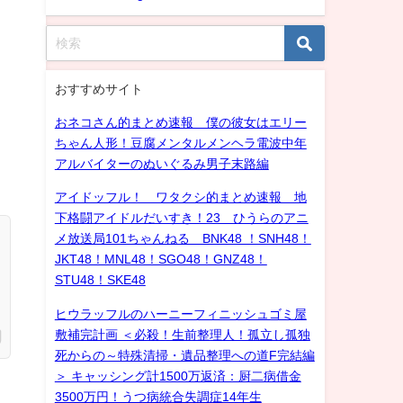
おすすめサイト
おネコさん的まとめ速報 僕の彼女はエリー
ちゃん人形！豆腐メンタルメンヘラ電波中年
アルバイターのぬいぐるみ男子末路編
アイドッフル！ ワタクシ的まとめ速報 地
下格闘アイドルだいすき！23 ひうらのアニ
メ放送局101ちゃんねる BNK48 ！SNH48！
JKT48！MNL48！SGO48！GNZ48！
STU48！SKE48
ヒウラッフルのハーニーフィニッシュゴミ屋
敷補完計画 ＜必殺！生前整理人！孤立し孤独
死からの～特殊清掃・遺品整理への道F完結編
＞ キャッシング計1500万返済：厨二病借金
3500万円！うつ病統合失調症14年生