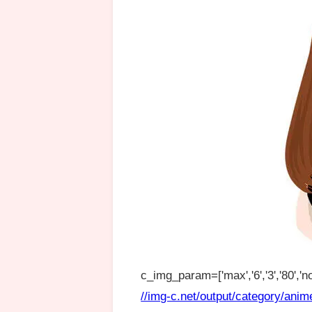
c_img_param=['max','6','3','80','no
//img-c.net/output/category/anim