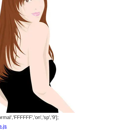
rmal','FFFFFF','on','sp','9'];
e.js