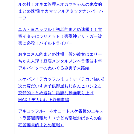
ルの杜！オネエ管理人オカマちゃんの鬼女的
まとめ速報!オカマッフルアタックナンバーハ
ーフ
ユカ・ヨネッフル！初老的まとめ速報！！大
帝イタチにラリアット！害獣神アリ・ガー被
害に必殺！パイルドライバー
おネコさん的まとめ速報 僕の彼女はエリー
ちゃん人形！豆腐メンタルメンヘラ電波中年
アルバイターのぬいぐるみ男子末路編
スケバン！デカッフルまっくす（デカい強い2
次元嫁だいすき子供部屋おじさんヒロシ之古
惑仔的まとめ速報）話題な動画取り上げ
MAX！デカいは正義刑事編
アキヨッフル-！ネオニートスケ番長のエキス
トラ芸能情報局！（子ども部屋おばさんの自
宅警備員的まとめ速報）