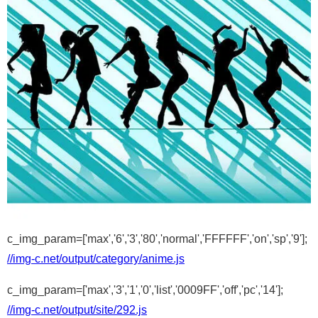
c_img_param=['max','6','3','80','normal','FFFFFF','on','sp','9'];
//img-c.net/output/category/anime.js
c_img_param=['max','3','1','0','list','0009FF','off','pc','14'];
//img-c.net/output/site/292.js