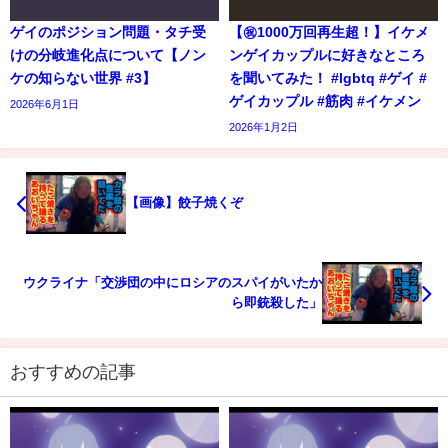
ゲイのポジション問題・タチ受
【㊗️1000万回再生超！】イケメ
けの分岐進化点について【ノン
ンゲイカップルに好きなところ
ケの知らない世界 #3】
を聞いてみた！ #lgbtq #ゲイ #
ゲイカップル #筋肉 #イケメン
2026年6月1日
2026年1月2日
【画像】餃子焼くぞ
ウクライナ「交渉団の中にロシアのスパイがいたか
ら即銃殺した」
おすすめの記事