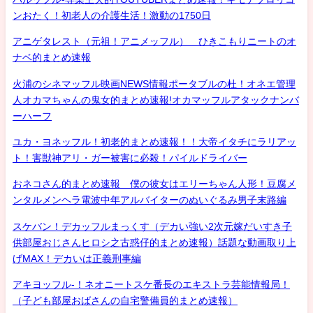
ンおたく！初老人の介護生活！激動の1750日
アニゲタレスト（元祖！アニメッフル） ひきこもりニートのオ
ナベ的まとめ速報
火浦のシネマッフル映画NEWS情報ポータブルの杜！オネエ管理
人オカマちゃんの鬼女的まとめ速報!オカマッフルアタックナンバ
ーハーフ
ユカ・ヨネッフル！初老的まとめ速報！！大帝イタチにラリアッ
ト！害獣神アリ・ガー被害に必殺！パイルドライバー
おネコさん的まとめ速報 僕の彼女はエリーちゃん人形！豆腐メ
ンタルメンヘラ電波中年アルバイターのぬいぐるみ男子末路編
スケバン！デカッフルまっくす（デカい強い2次元嫁だいすき子
供部屋おじさんヒロシ之古惑仔的まとめ速報）話題な動画取り上
げMAX！デカいは正義刑事編
アキヨッフル-！ネオニートスケ番長のエキストラ芸能情報局！
（子ども部屋おばさんの自宅警備員的まとめ速報）