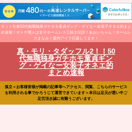
ネット乞食50代無職独身ガチホモ童貞ギング・ゲイなー女装子オネエ的まと
め速報！ネトゲ廃人は女子ホームレス三銃士伝説！あおいちゃん！ホームレ
スまなみ！愛内アイラ応援してます！
真・モリ・タダッフル2！！50
代無職独身ガチホモ童貞ギン
グ・ゲイなー女装子オネエ的
まとめ速報
孤立＜お客様皆様が掲載の記事等へアクセス、閲覧、こちらのサービス
を利用される事でかろうじて運営できています＞本日は足元が悪い中ご
足労頂き誠に有難うございます。