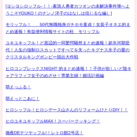
[ヨシヨシロッフル-！！-素浪人勇者カツオンの未解決事件簿へよ
うこそYOUKO！のナンノ洋子のはなしは信じるな編）]
モリッフル！ 50代無職独身ガチホモ童貞！女装子オネエ的ま
とめ速報！有益便利情報サイトの杜 モリッフル
ユキユキッフル！ど底辺的一同驚愕騒然まとめ速報！超氷河期世
代！人生の強制ロスカットですべてを失ったキグナス氷子の愛の
クリスタルキングボンビー脱出大作戦
ヒロコンプレックスNIGHT 的まとめ速報！！子供が欲しいど陰キ
ャアラフィフ女子のめざせ！専業主婦！婚活計画編
萌えっふる！
萌えっとこあに！
ヒロシッフル！ヒロシデース山さんのリフォームひとりDIY！！
ヒロユキユキッフルMAX！スーパークッキング！
徹夜DEテツヤッフル!！レトロ館2号店！