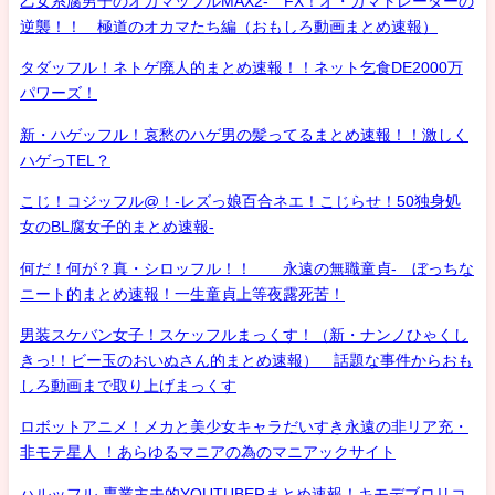
乙女系腐男子のオカマッフルMAX2- FX！オ・カマトレーダーの
逆襲！！ 極道のオカマたち編（おもしろ動画まとめ速報）
タダッフル！ネトゲ廃人的まとめ速報！！ネット乞食DE2000万
パワーズ！
新・ハゲッフル！哀愁のハゲ男の髪ってるまとめ速報！！激しく
ハゲっTEL？
こじ！コジッフル@！-レズっ娘百合ネエ！こじらせ！50独身処
女のBL腐女子的まとめ速報-
何だ！何が？真・シロッフル！！ 永遠の無職童貞- ぼっちな
ニート的まとめ速報！一生童貞上等夜露死苦！
男装スケバン女子！スケッフルまっくす！（新・ナンノひゃくし
きっ!！ビー玉のおいぬさん的まとめ速報） 話題な事件からおも
しろ動画まで取り上げまっくす
ロボットアニメ！メカと美少女キャラだいすき永遠の非リア充・
非モテ星人 ！あらゆるマニアの為のマニアックサイト
ハルッフル-専業主夫的YOUTUBERまとめ速報！キモデブロリコ