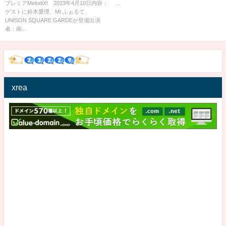
SQUARE GARDE 4月10日
プレミアMelodiX! 2023年4月10日内容：
...
ゲストに鈴木愛理、Mr.ふぉるて、
UNISON SQUARE GARDEが登場出演
者：南...
xrea