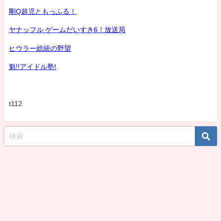
剛Q超児ともっふる！
ヤナッフル ゲームだいすき6！放送局
ヒウラー総統の野望
魁!!アイドル塾!
t112