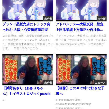
未分類
未分類
ブランド品販売店にトラック突
アドバンテス—大幅反発、想定
っ込む 大阪・心斎橋筋商店街
上回る業績上方修正や自社株買
いを評価
２８日早朝、大阪・心斎橋筋商店街のブラ
「アドバンテス—大幅反発、想定上回る業
ンド品販売店にトラックが突っ込みまし
績上方修正や自社株買いを評価」の記事内
た。警察は窃盗未遂事件として捜査してい
容はinvesting.com公式ページで見る事が
ます。 午前５時５０分ごろ...
出...
未分類
ニュース
【浜野あさり（あさりちゃ
【画像】このJCの中で好きな子
ん）】イラストロジックpuzzle
選べ
...
c_img_param=; //img-
c.net/output/category/anime.js
c_img_param=; //img...