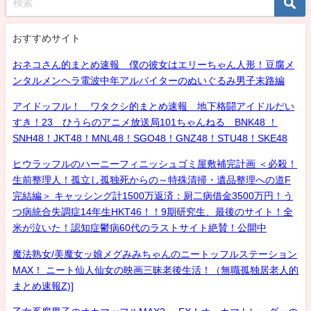
おすすめサイト
おネコさん的まとめ速報 僕の彼女はエリーちゃん人形！豆腐メ
ンタルメンヘラ電波中年アルバイターのぬいぐるみ男子末路編
アイドッフル！ ワタクシ的まとめ速報 地下格闘アイドルだい
すき！23 ひうらのアニメ放送局101ちゃんねる BNK48 ！
SNH48！JKT48！MNL48！SGO48！GNZ48！STU48！SKE48
ヒウラッフルのハーニーフィニッシュゴミ屋敷補完計画 ＜必殺！
生前整理人！孤立し孤独死からの～特殊清掃・遺品整理への道F
完結編＞ キャッシング計1500万返済：厨二病借金3500万円！う
つ病統合失調症14年生HKT46！！9期研究生、最後のサイト！全
米が泣いた！認知症鬱病60代のラストサイト絶賛！公開中
魔法熟女/美魔女ッ娘メグみみちゃんのニートッフルステーション
MAX！ ニート仙人仙女の映画三昧老後生活！（無職孤独居老人的
まとめ速報Z)]