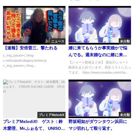
ニュース
未分類
【速報】安倍晋三、撃たれる
婿に来てもらうか事実婚かで悩
んでる。週末婚なのに婿に来て
c_img_param=; //img-
c.net/output/category/anime.js
もらうのに罪悪感がある【ひろ
【ショート動画まとめ】 過去のショート
c_img_param=; //img...
動画をまとめています。再生リストに入っ
ゆき/切り抜き】#Shorts
てます。 https://www.youtube.com/cha...
プレミアMelodiX
未分類
プレミアMelodiX! ゲスト：鈴
野坂昭如がダウンタウン浜田に
木愛理、Mr.ふぉるて、 UNISON
マジ切れして殴り返す。