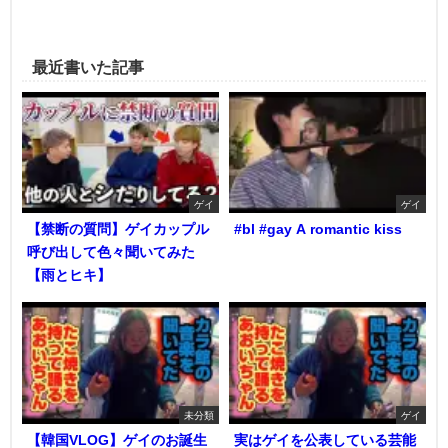
最近書いた記事
ゲイ
ゲイ
【禁断の質問】ゲイカップル
#bl #gay A romantic kiss
呼び出して色々聞いてみた
【雨とヒキ】
未分類
ゲイ
【韓国VLOG】ゲイのお誕生
実はゲイを公表している芸能