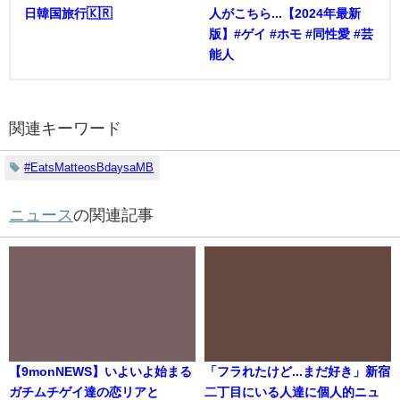
日韓国旅行🇰🇷
人がこちら...【2024年最新
版】#ゲイ #ホモ #同性愛 #芸
能人
関連キーワード
#EatsMatteosBdaysaMB
ニュース
の関連記事
【9monNEWS】いよいよ始まる
「フラれたけど...まだ好き」新宿
ガチムチゲイ達の恋リアと
二丁目にいる人達に個人的ニュ