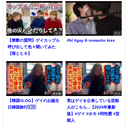
ゲイ
ゲイ
【禁断の質問】ゲイカップル
#bl #gay A romantic kiss
呼び出して色々聞いてみた
【雨とヒキ】
未分類
ゲイ
【韓国VLOG】ゲイのお誕生
実はゲイを公表している芸能
日韓国旅行🇰🇷
人がこちら...【2024年最新
版】#ゲイ #ホモ #同性愛 #芸
能人