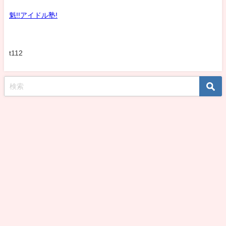
魁!!アイドル塾!
t112
koshirohiroko39jp All Rights Reserved.