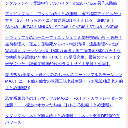
ンタルメンヘラ電波中年アルバイターのぬいぐるみ男子末路編
アイドッフル！ ワタクシ的まとめ速報 地下格闘アイドルだい
すき！23 ひうらのアニメ放送局101ちゃんねる BNK48 ！
SNH48！JKT48！MNL48！SGO48！GNZ48！STU48！SKE48
ヒウラッフルのハーニーフィニッシュゴミ屋敷補完計画 ＜必殺！
生前整理人！孤立し孤独死からの～特殊清掃・遺品整理への道F
完結編＞ キャッシング計1500万返済：厨二病借金3500万円！う
つ病統合失調症14年生HKT46！！9期研究生、最後のサイト！全
米が泣いた！認知症鬱病60代のラストサイト絶賛！公開中
魔法熟女/美魔女ッ娘メグみみちゃんのニートッフルステーション
MAX！ ニート仙人仙女の映画三昧老後生活！（無職孤独居老人的
まとめ速報Z)]
乙女系腐男子のオカマッフルMAX2- FX！オ・カマトレーダーの
逆襲！！ 極道のオカマたち編（おもしろ動画まとめ速報）
タダッフル！ネトゲ廃人的まとめ速報！！ネット乞食DE2000万
パワーズ！