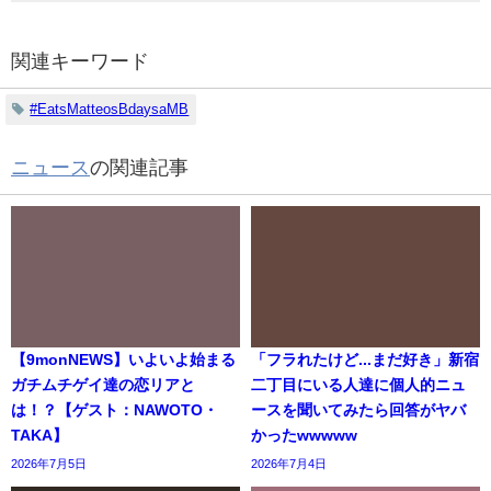
関連キーワード
#EatsMatteosBdaysaMB
ニュース
の関連記事
【9monNEWS】いよいよ始まる
「フラれたけど...まだ好き」新宿
ガチムチゲイ達の恋リアと
二丁目にいる人達に個人的ニュ
は！？【ゲスト：NAWOTO・
ースを聞いてみたら回答がヤバ
TAKA】
かったwwwww
2026年7月5日
2026年7月4日