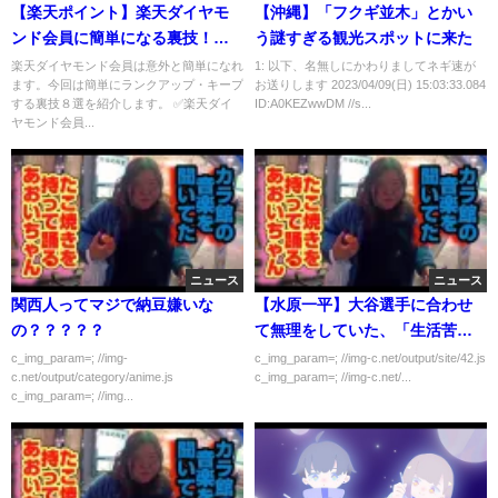
【楽天ポイント】楽天ダイヤモ
【沖縄】「フクギ並木」とかい
ンド会員に簡単になる裏技！ラ
う謎すぎる観光スポットに来た
ンクアップ・キープのコツを分
楽天ダイヤモンド会員は意外と簡単になれ
1: 以下、名無しにかわりましてネギ速が
ます。今回は簡単にランクアップ・キープ
お送りします 2023/04/09(日) 15:03:33.084
かりやすく解説
する裏技８選を紹介します。 ✅楽天ダイ
ID:A0KEZwwDM //s...
ヤモンド会員...
ニュース
ニュース
関西人ってマジで納豆嫌いな
【水原一平】大谷選手に合わせ
の？？？？？
て無理をしていた、「生活苦」
に陥ったギャンブル以外の理由
c_img_param=; //img-
c_img_param=; //img-c.net/output/site/42.js
c.net/output/category/anime.js
c_img_param=; //img-c.net/...
。
c_img_param=; //img...