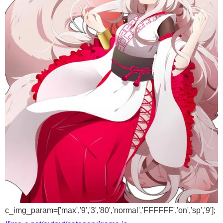
c_img_param=['max','9','3','80','normal','FFFFFF','on','sp','9'];