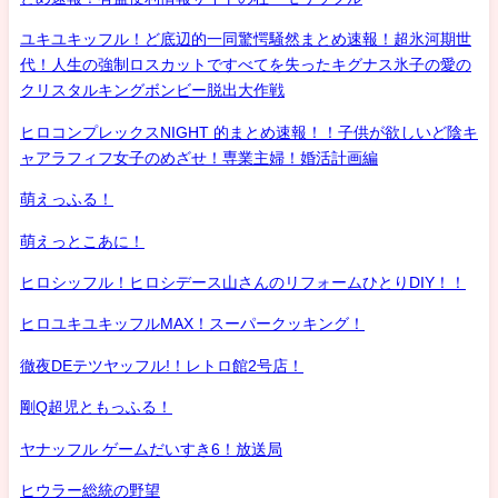
ユキユキッフル！ど底辺的一同驚愕騒然まとめ速報！超氷河期世
代！人生の強制ロスカットですべてを失ったキグナス氷子の愛の
クリスタルキングボンビー脱出大作戦
ヒロコンプレックスNIGHT 的まとめ速報！！子供が欲しいど陰キ
ャアラフィフ女子のめざせ！専業主婦！婚活計画編
萌えっふる！
萌えっとこあに！
ヒロシッフル！ヒロシデース山さんのリフォームひとりDIY！！
ヒロユキユキッフルMAX！スーパークッキング！
徹夜DEテツヤッフル!！レトロ館2号店！
剛Q超児ともっふる！
ヤナッフル ゲームだいすき6！放送局
ヒウラー総統の野望