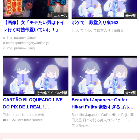
ニュース
未分類
【画像】女「モテたい男はトイ
ボケて 殿堂入り集162
レ行く時携帯置いていけ！」
#ボケて #ボケて殿堂入り #面白集...
c_img_param=; //img-
c.net/output/category/anime.js
c_img_param=; //img...
その他アイドル情報
未分類
CARTÃO BLOQUEADO LIVE
Beautiful Japanese Golfer
DO PIX DE 1 REAL !
Hikari Fujita 素敵すぎるゴルフ
AGRADEÇO🤩 !! :{ USEM
ァー藤田光里 1
This stream is created with
Beautiful Japanese Golfer Hikari Fujita 藤
#PRISMLiveStudio source...
田光里 日本が誇る美人ゴルファー「ノー
COMANDOS 👉 !SH👽!TIKTOK
ブラ検証w」 ＝＝＝...
👽!FACE👽 !d