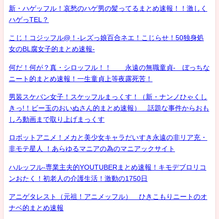
新・ハゲッフル！哀愁のハゲ男の髪ってるまとめ速報！！激しく
ハゲっTEL？
こじ！コジッフル@！-レズっ娘百合ネエ！こじらせ！50独身処
女のBL腐女子的まとめ速報-
何だ！何が？真・シロッフル！！ 永遠の無職童貞- ぼっちな
ニート的まとめ速報！一生童貞上等夜露死苦！
男装スケバン女子！スケッフルまっくす！（新・ナンノひゃくし
きっ!！ビー玉のおいぬさん的まとめ速報） 話題な事件からおも
しろ動画まで取り上げまっくす
ロボットアニメ！メカと美少女キャラだいすき永遠の非リア充・
非モテ星人 ！あらゆるマニアの為のマニアックサイト
ハルッフル-専業主夫的YOUTUBERまとめ速報！キモデブロリコ
ンおたく！初老人の介護生活！激動の1750日
アニゲタレスト（元祖！アニメッフル） ひきこもりニートのオ
ナベ的まとめ速報