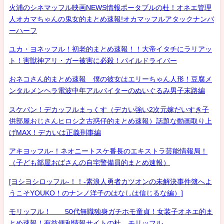
火浦のシネマッフル映画NEWS情報ポータブルの杜！オネエ管理
人オカマちゃんの鬼女的まとめ速報!オカマッフルアタックナンバ
ーハーフ
ユカ・ヨネッフル！初老的まとめ速報！！大帝イタチにラリアッ
ト！害獣神アリ・ガー被害に必殺！パイルドライバー
おネコさん的まとめ速報 僕の彼女はエリーちゃん人形！豆腐メ
ンタルメンヘラ電波中年アルバイターのぬいぐるみ男子末路編
スケバン！デカッフルまっくす（デカい強い2次元嫁だいすき子
供部屋おじさんヒロシ之古惑仔的まとめ速報）話題な動画取り上
げMAX！デカいは正義刑事編
アキヨッフル-！ネオニートスケ番長のエキストラ芸能情報局！
（子ども部屋おばさんの自宅警備員的まとめ速報）
[ヨシヨシロッフル-！！-素浪人勇者カツオンの未解決事件簿へよ
うこそYOUKO！のナンノ洋子のはなしは信じるな編）]
モリッフル！ 50代無職独身ガチホモ童貞！女装子オネエ的ま
とめ速報！有益便利情報サイトの杜 モリッフル