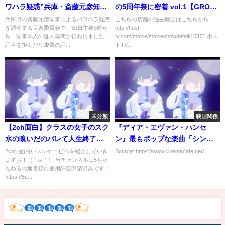
ワハラ疑惑”兵庫・斎藤元彦知事
の5周年祭に密着 vol.1【GROUP
が百条委員会に出頭 20ｍ歩い
NINE】
兵庫県の斎藤元彦知事によるパワハラ疑惑
こちらの店舗の過去動画はこちらから
を調査する百条委員会で、30日午後3時か
http://host-
て激怒は“職員対応が不十分・自
ら、知事本人の証人尋問が行われました。
tv.com/movie/movieshowdetail/15371 ホス
身の対応は適切”
証言を拒んだり虚偽の証...
トTV...
未分類
映画関係
【2ch面白】クラスの女子のスク
『ディア・エヴァン・ハンセ
水の嗅いだのバレて人生終了…
ン』最もポップな楽曲「シンシ
⇒その後がとんでもない事にｗ
アリー・ミー」にのせた撮影舞
2chの面白いスレやコピペを紹介していき
Source: https://www.cinemacafe.net/...
ますお！（＾ω＾） 当チャンネルは5ちゃ
【2chショート】#Shorts
台裏スペシャル映像
んねるの運営様に使用許諾申請済みです。
https://5c...