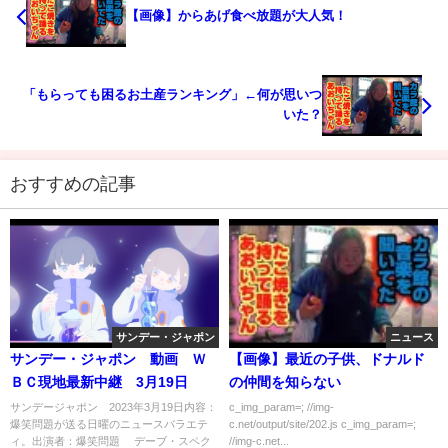
【画像】からあげ食べ放題が大人気！
「もらっても困るお土産ランキング」←何が思いつ
いた？
おすすめの記事
サンデー・ジャポン
ニュース
サンデー・ジャポン 動画 Ｗ
【画像】最近の子供、ドナルド
ＢＣ現地最新中継 3月19日
の仲間を知らない
サンデージャポン 2023年3月19日内容：
c_img_param=; //img-
爆笑問題が送る日曜のニュースバラエテ
c.net/output/site/202.js c_img_param=;
ィ。出演者：爆笑問題 デーブ・スペク
//img-c.net...