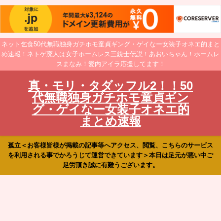
ネット乞食50代無職独身ガチホモ童貞ギング・ゲイなー女装子オネエ的まと
め速報！ネトゲ廃人は女子ホームレス三銃士伝説！あおいちゃん！ホームレ
スまなみ！愛内アイラ応援してます！
真・モリ・タダッフル2！！50
代無職独身ガチホモ童貞ギン
グ・ゲイなー女装子オネエ的
まとめ速報
孤立＜お客様皆様が掲載の記事等へアクセス、閲覧、こちらのサービス
を利用される事でかろうじて運営できています＞本日は足元が悪い中ご
足労頂き誠に有難うございます。