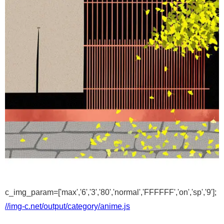
c_img_param=['max','6','3','80','normal','FFFFFF','on','sp','9'];
//img-c.net/output/category/anime.js