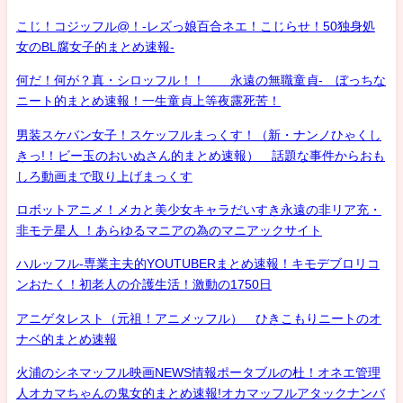
こじ！コジッフル@！-レズっ娘百合ネエ！こじらせ！50独身処
女のBL腐女子的まとめ速報-
何だ！何が？真・シロッフル！！ 永遠の無職童貞- ぼっちな
ニート的まとめ速報！一生童貞上等夜露死苦！
男装スケバン女子！スケッフルまっくす！（新・ナンノひゃくし
きっ!！ビー玉のおいぬさん的まとめ速報） 話題な事件からおも
しろ動画まで取り上げまっくす
ロボットアニメ！メカと美少女キャラだいすき永遠の非リア充・
非モテ星人 ！あらゆるマニアの為のマニアックサイト
ハルッフル-専業主夫的YOUTUBERまとめ速報！キモデブロリコ
ンおたく！初老人の介護生活！激動の1750日
アニゲタレスト（元祖！アニメッフル） ひきこもりニートのオ
ナベ的まとめ速報
火浦のシネマッフル映画NEWS情報ポータブルの杜！オネエ管理
人オカマちゃんの鬼女的まとめ速報!オカマッフルアタックナンバ