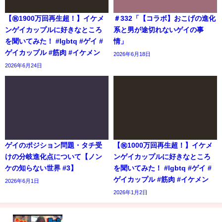
【㊗️1900万回再生超！】イケメ
＃332「【コラボ】おこげの進化
ンゲイカップルに好きなところ
系と男が途切れないゲイの事
を聞いてみた！ #lgbtq #ゲイ #
情」
ゲイカップル #筋肉 #イケメン
2026年6月18日
2026年6月24日
ゲイのポジション問題・タチ受
【㊗️1000万回再生超！】イケメ
けの分岐進化点について【ノン
ンゲイカップルに好きなところ
ケの知らない世界 #3】
を聞いてみた！ #lgbtq #ゲイ #
ゲイカップル #筋肉 #イケメン
2026年6月1日
2026年1月2日