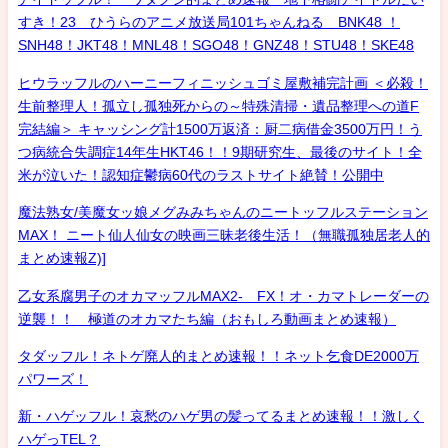
すき！23 ひうらのアニメ放送局101ちゃんねる BNK48 ！
SNH48！JKT48！MNL48！SGO48！GNZ48！STU48！SKE48
ヒウラッフルのハーニーフィニッシュゴミ屋敷補完計画 ＜必殺！
生前整理人！孤立し孤独死からの～特殊清掃・遺品整理への道F
完結編＞ キャッシング計1500万返済：厨二病借金3500万円！う
つ病統合失調症14年生HKT46！！9期研究生、最後のサイト！全
米が泣いた！認知症鬱病60代のラストサイト絶賛！公開中
魔法熟女/美魔女ッ娘メグみみちゃんのニートッフルステーション
MAX！ ニート仙人仙女の映画三昧老後生活！（無職孤独居老人的
まとめ速報Z)]
乙女系腐男子のオカマッフルMAX2- FX！オ・カマトレーダーの
逆襲！！ 極道のオカマたち編（おもしろ動画まとめ速報）
タダッフル！ネトゲ廃人的まとめ速報！！ネット乞食DE2000万
パワーズ！
新・ハゲッフル！哀愁のハゲ男の髪ってるまとめ速報！！激しく
ハゲっTEL？