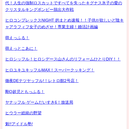
代！人生の強制ロスカットですべてを失ったキグナス氷子の愛の
クリスタルキングボンビー脱出大作戦
ヒロコンプレックスNIGHT 的まとめ速報！！子供が欲しいど陰キ
ャアラフィフ女子のめざせ！専業主婦！婚活計画編
萌えっふる！
萌えっとこあに！
ヒロシッフル！ヒロシデース山さんのリフォームひとりDIY！！
ヒロユキユキッフルMAX！スーパークッキング！
徹夜DEテツヤッフル!！レトロ館2号店！
剛Q超児ともっふる！
ヤナッフル ゲームだいすき6！放送局
ヒウラー総統の野望
魁!!アイドル塾!