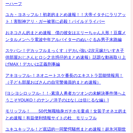
ーハーフ
ユカ・ヨネッフル！初老的まとめ速報！！大帝イタチにラリアッ
ト！害獣神アリ・ガー被害に必殺！パイルドライバー
おネコさん的まとめ速報 僕の彼女はエリーちゃん人形！豆腐メ
ンタルメンヘラ電波中年アルバイターのぬいぐるみ男子末路編
スケバン！デカッフルまっくす（デカい強い2次元嫁だいすき子
供部屋おじさんヒロシ之古惑仔的まとめ速報）話題な動画取り上
げMAX！デカいは正義刑事編
アキヨッフル-！ネオニートスケ番長のエキストラ芸能情報局！
（子ども部屋おばさんの自宅警備員的まとめ速報）
[ヨシヨシロッフル-！！-素浪人勇者カツオンの未解決事件簿へよ
うこそYOUKO！のナンノ洋子のはなしは信じるな編）]
モリッフル！ 50代無職独身ガチホモ童貞！女装子オネエ的ま
とめ速報！有益便利情報サイトの杜 モリッフル
ユキユキッフル！ど底辺的一同驚愕騒然まとめ速報！超氷河期世