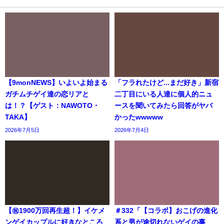
【9monNEWS】いよいよ始まる
「フラれたけど...まだ好き」新宿
ガチムチゲイ達の恋リアと
二丁目にいる人達に個人的ニュ
は！？【ゲスト：NAWOTO・
ースを聞いてみたら回答がヤバ
TAKA】
かったwwwww
2026年7月5日
2026年7月4日
【㊗️1900万回再生超！】イケメ
＃332「【コラボ】おこげの進化
ンゲイカップルに好きなところ
系と男が途切れないゲイの事