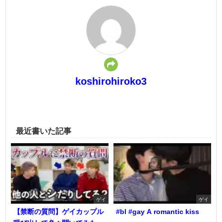
koshirohiroko3
最近書いた記事
ゲイ
ゲイ
【禁断の質問】ゲイカップル
#bl #gay A romantic kiss