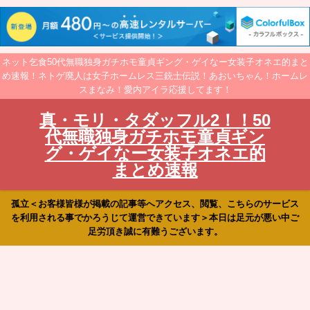
ネット乞食50代無職独身ガチホモ童貞ギング・ゲイなー女装子オネエ的まと
め速報！ネトゲ廃人は女子ホームレス三銃士伝説！あおいちゃん！ホームレ
スまなみ！愛内アイラ応援してます！
真・モリ・タダッフル2！！50
代無職独身ガチホモ童貞ギン
グ・ゲイなー女装子オネエ的
まとめ速報
孤立＜お客様皆様が掲載の記事等へアクセス、閲覧、こちらのサービス
を利用される事でかろうじて運営できています＞本日は足元が悪い中ご
足労頂き誠に有難うございます。