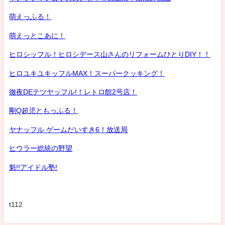
萌えっふる！
萌えっとこあに！
ヒロシッフル！ヒロシデース山さんのリフォームひとりDIY！！
ヒロユキユキッフルMAX！スーパークッキング！
徹夜DEテツヤッフル!！レトロ館2号店！
剛Q超児ともっふる！
ヤナッフル ゲームだいすき6！放送局
ヒウラー総統の野望
魁!!アイドル塾!
t112