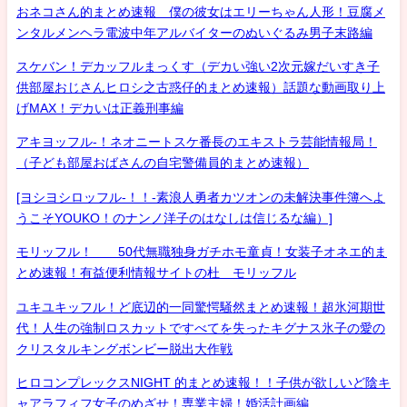
おネコさん的まとめ速報 僕の彼女はエリーちゃん人形！豆腐メ
ンタルメンヘラ電波中年アルバイターのぬいぐるみ男子末路編
スケバン！デカッフルまっくす（デカい強い2次元嫁だいすき子
供部屋おじさんヒロシ之古惑仔的まとめ速報）話題な動画取り上
げMAX！デカいは正義刑事編
アキヨッフル-！ネオニートスケ番長のエキストラ芸能情報局！
（子ども部屋おばさんの自宅警備員的まとめ速報）
[ヨシヨシロッフル-！！-素浪人勇者カツオンの未解決事件簿へよ
うこそYOUKO！のナンノ洋子のはなしは信じるな編）]
モリッフル！ 50代無職独身ガチホモ童貞！女装子オネエ的ま
とめ速報！有益便利情報サイトの杜 モリッフル
ユキユキッフル！ど底辺的一同驚愕騒然まとめ速報！超氷河期世
代！人生の強制ロスカットですべてを失ったキグナス氷子の愛の
クリスタルキングボンビー脱出大作戦
ヒロコンプレックスNIGHT 的まとめ速報！！子供が欲しいど陰キ
ャアラフィフ女子のめざせ！専業主婦！婚活計画編