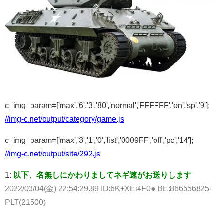
c_img_param=['max','6','3','80','normal','FFFFFF','on','sp','9'];
//img-c.net/output/category/game.js
c_img_param=['max','3','1','0','list','0009FF','off','pc','14'];
//img-c.net/output/site/292.js
1:
以下、名無しにかわりましてネギ速がお送りします
2022/03/04(金) 22:54:29.89 ID:6K+XEi4F0● BE:866556825-
PLT(21500)