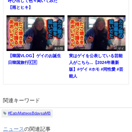
呼び出して色々聞いてみた
【雨とヒキ】
未分類
ゲイ
【韓国VLOG】ゲイのお誕生
実はゲイを公表している芸能
日韓国旅行🇰🇷
人がこちら...【2024年最新
版】#ゲイ #ホモ #同性愛 #芸
能人
関連キーワード
#EatsMatteosBdaysaMB
ニュース
の関連記事