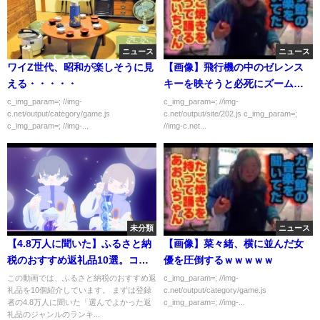
ニュース
ニュース
ワイZ世代、昭和が楽しそうに見
【画像】飛行機の中のゼレンス
える・・・・・
キーを映そうと必死にズームｗ
ｗｗｗｗ
c_img_param=; //img-
c_img_param=; //img-
c.net/output/category/game.js
c.net/output/site/202.js c_img_param=;
c_img_param=; //img-...
//img-c.net...
未分類
ニュース
【4.8万人に聞いた】ふるさと納
【画像】菜々緒、横に並んだ女
税のおすすめ返礼品10選。コス
優を圧倒するｗｗｗｗｗ
パ最強の寄付先は？
この動画では、ふるさと納税のおすすめ返
c_img_param=; //img-
礼品を10個紹介しています。 まずは登録
c.net/output/category/game.js
者の4.8万人に聞いた「選んでよかった返
c_img_param=; //img-...
礼品のジャンルのランキ...