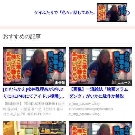
ゲイふたりで『色々』話してみた。
おすすめの記事
未分類
ニュース
[たむらかえ]松井珠理奈が3年ぶ
【画像】一流雑誌「映画スラム
りにKLP48にてアイドル復帰[切
ダンク」がいかに駄作か解説
り抜き]
【関連動画】 PRODUCE48 SKE48ㅣ마츠
c_img_param=; //img-
이 쥬리나ㅣ기분을 몸으로 표현해요 @자
c.net/output/category/anime.js
기소개_1분 PR 180615 EP.0 ht...
c_img_param=; //img...