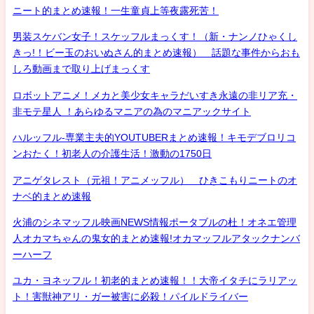
ニート的まとめ速報！一生童貞上等夜露死苦！
男装スケバン女子！スケッフルまっくす！（新・ナンノひゃくし
きっ!！ビー玉のおいぬさん的まとめ速報） 話題な事件からおも
しろ動画まで取り上げまっくす
ロボットアニメ！メカと美少女キャラだいすき永遠の非リア充・
非モテ星人 ！あらゆるマニアの為のマニアックサイト
ハルッフル-専業主夫的YOUTUBERまとめ速報！キモデブロリコ
ンおたく！初老人の介護生活！激動の1750日
アニゲタレスト（元祖！アニメッフル） ひきこもりニートのオ
ナベ的まとめ速報
火浦のシネマッフル映画NEWS情報ポータブルの杜！オネエ管理
人オカマちゃんの鬼女的まとめ速報!オカマッフルアタックナンバ
ーハーフ
ユカ・ヨネッフル！初老的まとめ速報！！大帝イタチにラリアッ
ト！害獣神アリ・ガー被害に必殺！パイルドライバー