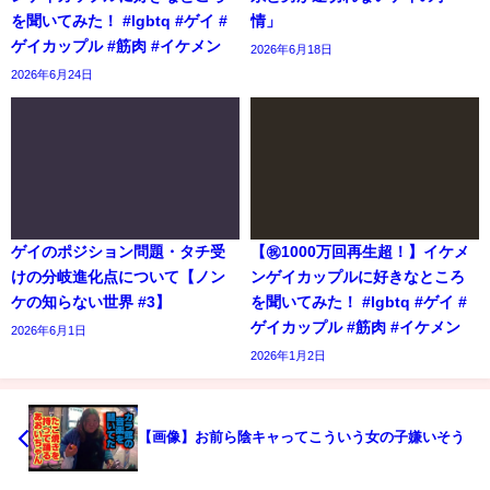
を聞いてみた！ #lgbtq #ゲイ #
情」
ゲイカップル #筋肉 #イケメン
2026年6月18日
2026年6月24日
ゲイのポジション問題・タチ受
【㊗️1000万回再生超！】イケメ
けの分岐進化点について【ノン
ンゲイカップルに好きなところ
ケの知らない世界 #3】
を聞いてみた！ #lgbtq #ゲイ #
ゲイカップル #筋肉 #イケメン
2026年6月1日
2026年1月2日
【画像】お前ら陰キャってこういう女の子嫌いそう