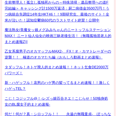
生前整理人！孤立し孤独死からの～特殊清掃・遺品整理への道F
完結編＞ キャッシング計1500万返済：厨二病借金3500万円！う
つ病統合失調症14年生HKT46！！9期研究生、最後のサイト！全
米が泣いた！認知症鬱病60代のラストサイト絶賛！公開中
魔法熟女/美魔女ッ娘メグみみちゃんのニートッフルステーション
MAX！ ニート仙人仙女の映画三昧老後生活！（無職孤独居老人的
まとめ速報Z)]
乙女系腐男子のオカマッフルMAX2- FX！オ・カマトレーダーの
逆襲！！ 極道のオカマたち編（おもしろ動画まとめ速報）
タダッフル！ネトゲ廃人的まとめ速報！！ネット乞食DE2000万
パワーズ！
新・ハゲッフル！哀愁のハゲ男の髪ってるまとめ速報！！激しく
ハゲっTEL？
こじ！コジッフル@！-レズっ娘百合ネエ！こじらせ！50独身処
女のBL腐女子的まとめ速報-
何だ！何が？真・シロッフル！！ 永遠の無職童貞- ぼっちな