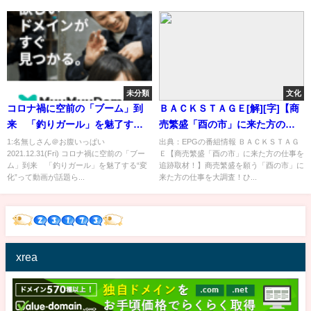
未分類
文化
コロナ禍に空前の「ブーム」到
ＢＡＣＫＳＴＡＧＥ[解][字]【商
来 「釣りガール」を魅了す
売繁盛「酉の市」に来た方の仕
る“変化”
事を追跡取材！】…の番組内容
1:名無しさん＠お腹いっぱい
出典：EPGの番組情報 ＢＡＣＫＳＴＡＧ
2021.12.31(Fri) コロナ禍に空前の「ブー
Ｅ【商売繁盛「酉の市」に来た方の仕事を
解析まとめ
ム」到来 「釣りガール」を魅了する“変
追跡取材！】商売繁盛を願う「酉の市」に
化”って動画が話題ら...
来た方の仕事を大調査！ひ...
xrea