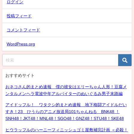
ログイン
投稿フィード
コメントフィード
WordPress.org
おすすめサイト
おネコさん的まとめ速報 僕の彼女はエリーちゃん人形！豆腐メ
ンタルメンヘラ電波中年アルバイターのぬいぐるみ男子末路編
アイドッフル！ ワタクシ的まとめ速報 地下格闘アイドルだい
すき！23 ひうらのアニメ放送局101ちゃんねる BNK48 ！
SNH48！JKT48！MNL48！SGO48！GNZ48！STU48！SKE48
ヒウラッフルのハーニーフィニッシュゴミ屋敷補完計画 ＜必殺！