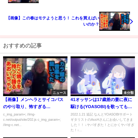
【画像】この春はモテようと思う！ これを買えばい
いのか？
おすすめの記事
ニュース
未分類
【画像】メンヘラとサイコパス
41オッサンは17歳差の妻に夜に
のやり取り、怖すぎる…
駆ける(YOASOBI)を歌ってもら
いました【ヨメトオレ】
c_img_param=; //img-
2022.1.21 追記 なんとYOASOBIサポート
c.net/output/site/202.js c_img_param=;
ギタリストのAssHさんにお会いしてきま
//img-c.net...
した！！ ↓ヤバすぎた！とにかくヤバすぎ
た！↓...