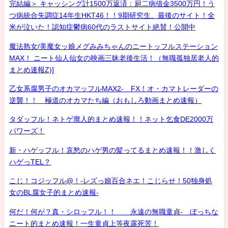
完結編＞ キャッシング計1500万返済：厨二病借金3500万円！う
つ病統合失調症14年生HKT46！！9期研究生、最後のサイト！全
米が泣いた！認知症鬱病60代のラストサイト絶賛！公開中
魔法熟女/美魔女ッ娘メグみみちゃんのニートッフルステーション
MAX！ ニート仙人仙女の映画三昧老後生活！（無職孤独居老人的
まとめ速報Z)]
乙女系腐男子のオカマッフルMAX2- FX！オ・カマトレーダーの
逆襲！！ 極道のオカマたち編（おもしろ動画まとめ速報）
タダッフル！ネトゲ廃人的まとめ速報！！ネット乞食DE2000万
パワーズ！
新・ハゲッフル！哀愁のハゲ男の髪ってるまとめ速報！！激しく
ハゲっTEL？
こじ！コジッフル@！-レズっ娘百合ネエ！こじらせ！50独身処
女のBL腐女子的まとめ速報-
何だ！何が？真・シロッフル！！ 永遠の無職童貞- ぼっちな
ニート的まとめ速報！一生童貞上等夜露死苦！