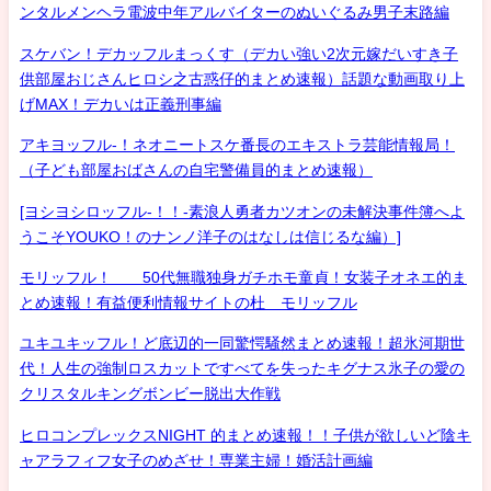
ンタルメンヘラ電波中年アルバイターのぬいぐるみ男子末路編
スケバン！デカッフルまっくす（デカい強い2次元嫁だいすき子
供部屋おじさんヒロシ之古惑仔的まとめ速報）話題な動画取り上
げMAX！デカいは正義刑事編
アキヨッフル-！ネオニートスケ番長のエキストラ芸能情報局！
（子ども部屋おばさんの自宅警備員的まとめ速報）
[ヨシヨシロッフル-！！-素浪人勇者カツオンの未解決事件簿へよ
うこそYOUKO！のナンノ洋子のはなしは信じるな編）]
モリッフル！ 50代無職独身ガチホモ童貞！女装子オネエ的ま
とめ速報！有益便利情報サイトの杜 モリッフル
ユキユキッフル！ど底辺的一同驚愕騒然まとめ速報！超氷河期世
代！人生の強制ロスカットですべてを失ったキグナス氷子の愛の
クリスタルキングボンビー脱出大作戦
ヒロコンプレックスNIGHT 的まとめ速報！！子供が欲しいど陰キ
ャアラフィフ女子のめざせ！専業主婦！婚活計画編