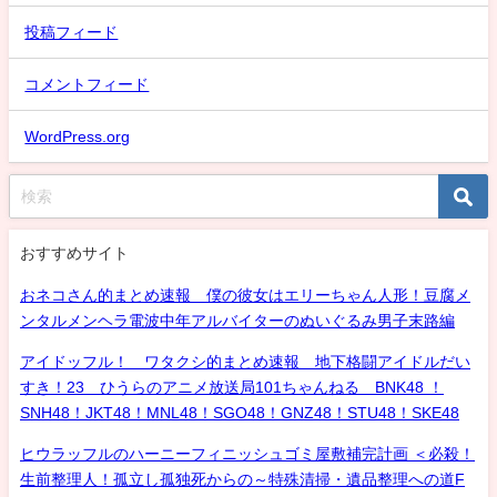
投稿フィード
コメントフィード
WordPress.org
おすすめサイト
おネコさん的まとめ速報 僕の彼女はエリーちゃん人形！豆腐メ
ンタルメンヘラ電波中年アルバイターのぬいぐるみ男子末路編
アイドッフル！ ワタクシ的まとめ速報 地下格闘アイドルだい
すき！23 ひうらのアニメ放送局101ちゃんねる BNK48 ！
SNH48！JKT48！MNL48！SGO48！GNZ48！STU48！SKE48
ヒウラッフルのハーニーフィニッシュゴミ屋敷補完計画 ＜必殺！
生前整理人！孤立し孤独死からの～特殊清掃・遺品整理への道F