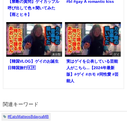
【禁断の質問】ゲイカップル
#bl #gay A romantic kiss
呼び出して色々聞いてみた
【雨とヒキ】
未分類
ゲイ
【韓国VLOG】ゲイのお誕生
実はゲイを公表している芸能
日韓国旅行🇰🇷
人がこちら...【2024年最新
版】#ゲイ #ホモ #同性愛 #芸
能人
関連キーワード
#EatsMatteosBdaysaMB