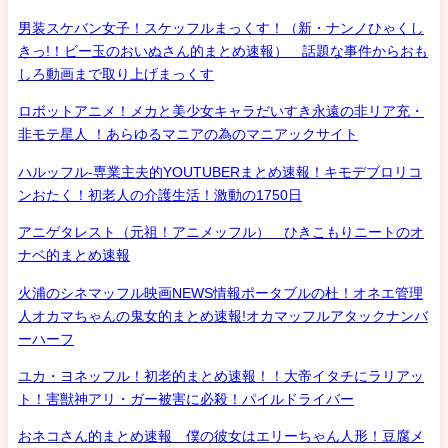
男装スケバン女子！スケッフルまっくす！（新・ナンノひゃくし
きっ!！ビー玉のおいぬさん的まとめ速報） 話題な事件からおも
しろ動画まで取り上げまっくす
ロボットアニメ！メカと美少女キャラだいすき永遠の非リア充・
非モテ星人 ！あらゆるマニアの為のマニアックサイト
ハルッフル-専業主夫的YOUTUBERまとめ速報！キモデブロリコ
ンおたく！初老人の介護生活！激動の1750日
アニゲタレスト（元祖！アニメッフル） ひきこもりニートのオ
ナベ的まとめ速報
火浦のシネマッフル映画NEWS情報ポータブルの杜！オネエ管理
人オカマちゃんの鬼女的まとめ速報!オカマッフルアタックナンバ
ーハーフ
ユカ・ヨネッフル！初老的まとめ速報！！大帝イタチにラリアッ
ト！害獣神アリ・ガー被害に必殺！パイルドライバー
おネコさん的まとめ速報 僕の彼女はエリーちゃん人形！豆腐メ