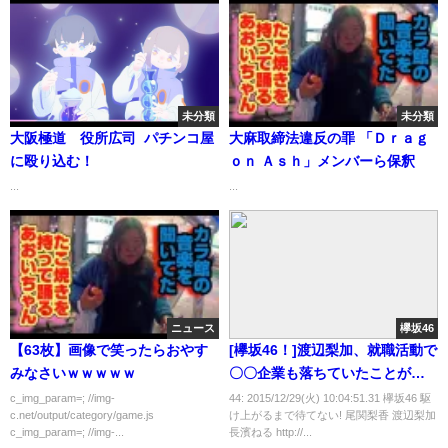
未分類
未分類
大阪極道 役所広司 パチンコ屋
大麻取締法違反の罪 「Ｄｒａｇ
に殴り込む！
ｏｎ Ａｓｈ」メンバーら保釈
...
...
ニュース
欅坂46
【63枚】画像で笑ったらおやす
[欅坂46！]渡辺梨加、就職活動で
みなさいｗｗｗｗｗ
〇〇企業も落ちていたことが発
覚wwwww
c_img_param=; //img-
44: 2015/12/29(火) 10:04:51.31 欅坂46 駆
c.net/output/category/game.js
け上がるまで待てない! 尾関梨香 渡辺梨加
c_img_param=; //img-...
長濱ねる http://...