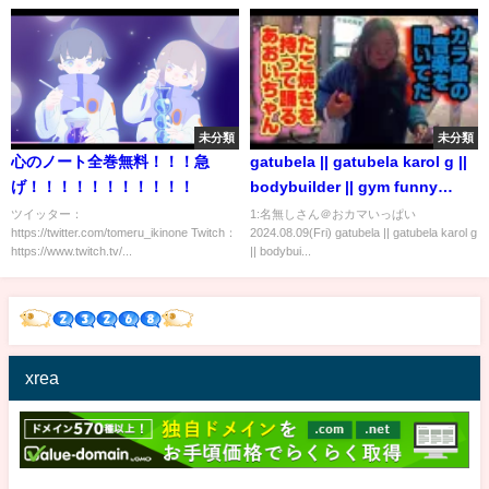
未分類
未分類
心のノート全巻無料！！！急
gatubela || gatubela karol g ||
げ！！！！！！！！！！！
bodybuilder || gym funny
video || gay bodybuilder ||
ツイッター：
1:名無しさん＠おカマいっぱい
https://twitter.com/tomeru_ikinone Twitch：
2024.08.09(Fri) gatubela || gatubela karol g
#shorts #gay 💪💪
https://www.twitch.tv/...
|| bodybui...
xrea