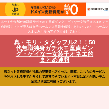
ネット乞食50代無職独身ガチホモ童貞ギング・ゲイなー女装子オネエ的まと
め速報！ネトゲ廃人は女子ホームレス三銃士伝説！あおいちゃん！ホームレ
スまなみ！愛内アイラ応援してます！
真・モリ・タダッフル2！！50
代無職独身ガチホモ童貞ギン
グ・ゲイなー女装子オネエ的
まとめ速報
孤立＜お客様皆様が掲載の記事等へアクセス、閲覧、こちらのサービス
を利用される事でかろうじて運営できています＞本日は足元が悪い中ご
足労頂き誠に有難うございます。