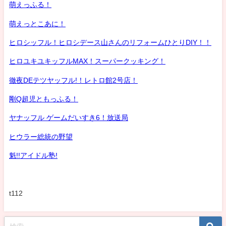
萌えっふる！
萌えっとこあに！
ヒロシッフル！ヒロシデース山さんのリフォームひとりDIY！！
ヒロユキユキッフルMAX！スーパークッキング！
徹夜DEテツヤッフル!！レトロ館2号店！
剛Q超児ともっふる！
ヤナッフル ゲームだいすき6！放送局
ヒウラー総統の野望
魁!!アイドル塾!
t112