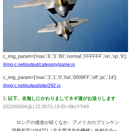
c_img_param=['max','6','3','80','normal','FFFFFF','on','sp','9'];
//img-c.net/output/category/game.js
c_img_param=['max','3','1','0','list','0009FF','off','pc','14'];
//img-c.net/output/site/292.js
1:
以下、名無しにかわりましてネギ速がお送りします
2022/03/04(金) 22:30:51.19 ID:+8kcY7rk9
ロシアの侵攻が続くなか、アメリカのブリンケン
国務長官はNATO（北大西洋条約機構）外相会合へ