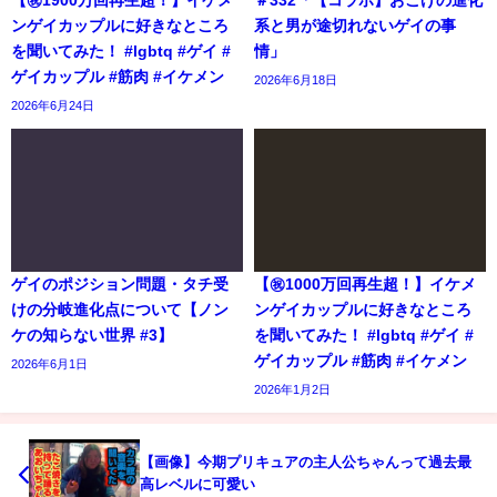
【㊗️1900万回再生超！】イケメ
＃332「【コラボ】おこげの進化
ンゲイカップルに好きなところ
系と男が途切れないゲイの事
を聞いてみた！ #lgbtq #ゲイ #
情」
ゲイカップル #筋肉 #イケメン
2026年6月18日
2026年6月24日
ゲイのポジション問題・タチ受
【㊗️1000万回再生超！】イケメ
けの分岐進化点について【ノン
ンゲイカップルに好きなところ
ケの知らない世界 #3】
を聞いてみた！ #lgbtq #ゲイ #
ゲイカップル #筋肉 #イケメン
2026年6月1日
2026年1月2日
【画像】今期プリキュアの主人公ちゃんって過去最
高レベルに可愛い