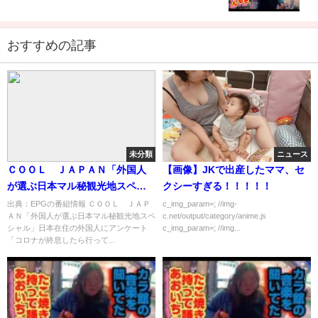
おすすめの記事
未分類
ニュース
ＣＯＯＬ ＪＡＰＡＮ「外国人
【画像】JKで出産したママ、セ
が選ぶ日本マル秘観光地スペシ
クシーすぎる！！！！！
ャル」[解][字]…の番組内容解析
出典：EPGの番組情報 ＣＯＯＬ ＪＡＰ
c_img_param=; //img-
ＡＮ「外国人が選ぶ日本マル秘観光地スペ
c.net/output/category/anime.js
まとめ
シャル」日本在住の外国人にアンケート
c_img_param=; //img...
「コロナが終息したら行って...