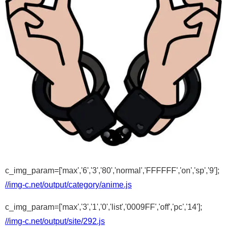
c_img_param=['max','6','3','80','normal','FFFFFF','on','sp','9'];
//img-c.net/output/category/anime.js
c_img_param=['max','3','1','0','list','0009FF','off','pc','14'];
//img-c.net/output/site/292.js