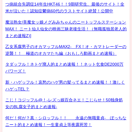
つ病統合失調症14年生HKT46！！9期研究生、最後のサイト！全
米が泣いた！認知症鬱病60代のラストサイト絶賛！公開中
魔法熟女/美魔女ッ娘メグみみちゃんのニートッフルステーション
MAX！ ニート仙人仙女の映画三昧老後生活！（無職孤独居老人的
まとめ速報Z)]
乙女系腐男子のオカマッフルMAX2- FX！オ・カマトレーダーの
逆襲！！ 極道のオカマたち編（おもしろ動画まとめ速報）
タダッフル！ネトゲ廃人的まとめ速報！！ネット乞食DE2000万
パワーズ！
新・ハゲッフル！哀愁のハゲ男の髪ってるまとめ速報！！激しく
ハゲっTEL？
こじ！コジッフル@！-レズっ娘百合ネエ！こじらせ！50独身処
女のBL腐女子的まとめ速報-
何だ！何が？真・シロッフル！！ 永遠の無職童貞- ぼっちな
ニート的まとめ速報！一生童貞上等夜露死苦！