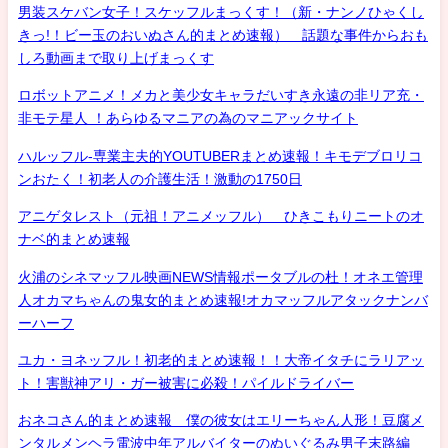
男装スケバン女子！スケッフルまっくす！（新・ナンノひゃくし
きっ!！ビー玉のおいぬさん的まとめ速報） 話題な事件からおも
しろ動画まで取り上げまっくす
ロボットアニメ！メカと美少女キャラだいすき永遠の非リア充・
非モテ星人 ！あらゆるマニアの為のマニアックサイト
ハルッフル-専業主夫的YOUTUBERまとめ速報！キモデブロリコ
ンおたく！初老人の介護生活！激動の1750日
アニゲタレスト（元祖！アニメッフル） ひきこもりニートのオ
ナベ的まとめ速報
火浦のシネマッフル映画NEWS情報ポータブルの杜！オネエ管理
人オカマちゃんの鬼女的まとめ速報!オカマッフルアタックナンバ
ーハーフ
ユカ・ヨネッフル！初老的まとめ速報！！大帝イタチにラリアッ
ト！害獣神アリ・ガー被害に必殺！パイルドライバー
おネコさん的まとめ速報 僕の彼女はエリーちゃん人形！豆腐メ
ンタルメンヘラ電波中年アルバイターのぬいぐるみ男子末路編