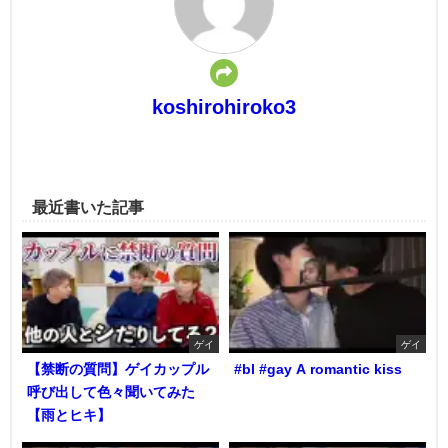
koshirohiroko3
最近書いた記事
ゲイ
ゲイ
【禁断の質問】ゲイカップル
#bl #gay A romantic kiss
呼び出して色々聞いてみた
【雨とヒキ】