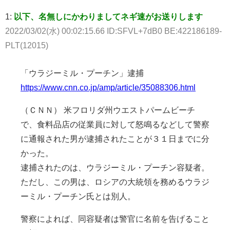
1:
以下、名無しにかわりましてネギ速がお送りします
2022/03/02(水) 00:02:15.66 ID:SFVL+7dB0 BE:422186189-
PLT(12015)
「ウラジーミル・プーチン」逮捕
https://www.cnn.co.jp/amp/article/35088306.html
（ＣＮＮ） 米フロリダ州ウエストパームビーチ
で、食料品店の従業員に対して怒鳴るなどして警察
に通報された男が逮捕されたことが３１日までに分
かった。
逮捕されたのは、ウラジーミル・プーチン容疑者。
ただし、この男は、ロシアの大統領を務めるウラジ
ーミル・プーチン氏とは別人。
警察によれば、同容疑者は警官に名前を告げること