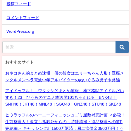
投稿フィード
コメントフィード
WordPress.org
おすすめサイト
おネコさん的まとめ速報 僕の彼女はエリーちゃん人形！豆腐メ
ンタルメンヘラ電波中年アルバイターのぬいぐるみ男子末路編
アイドッフル！ ワタクシ的まとめ速報 地下格闘アイドルだい
すき！23 ひうらのアニメ放送局101ちゃんねる BNK48 ！
SNH48！JKT48！MNL48！SGO48！GNZ48！STU48！SKE48
ヒウラッフルのハーニーフィニッシュゴミ屋敷補完計画 ＜必殺！
生前整理人！孤立し孤独死からの～特殊清掃・遺品整理への道F
完結編＞ キャッシング計1500万返済：厨二病借金3500万円！う