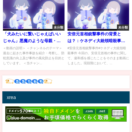
未分類
未分類
「犬みたいに繋いじゃえばいい
安倍元首相銃撃事件の背景と
じゃん」悪魔のような母親・藤
は？：ケネディ大統領暗殺事件
本彩香
と酷似？背景には例の大国の存
＜動画の説明＞ ＜チャンネルのテーマ＞
#安倍元首相銃撃事件#ケネディ大統領暗
過去に起きた事件事故を紹介・考察し、防
殺事件 今回の、安倍元首相の事件に関し
在
犯意識の向上及び事件の風化防止を目的と
て、違和感を感じたことをそのまま動画に
しています。 ＜当チャン...
しました。現段階において、...
xrea