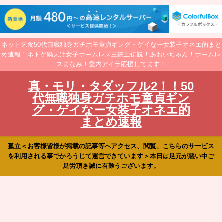
ネット乞食50代無職独身ガチホモ童貞ギング・ゲイなー女装子オネエ的まと
め速報！ネトゲ廃人は女子ホームレス三銃士伝説！あおいちゃん！ホームレ
スまなみ！愛内アイラ応援してます！
真・モリ・タダッフル2！！50
代無職独身ガチホモ童貞ギン
グ・ゲイなー女装子オネエ的
まとめ速報
孤立＜お客様皆様が掲載の記事等へアクセス、閲覧、こちらのサービス
を利用される事でかろうじて運営できています＞本日は足元が悪い中ご
足労頂き誠に有難うございます。