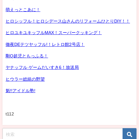
萌えっとこあに！
ヒロシッフル！ヒロシデース山さんのリフォームひとりDIY！！
ヒロユキユキッフルMAX！スーパークッキング！
徹夜DEテツヤッフル!！レトロ館2号店！
剛Q超児ともっふる！
ヤナッフル ゲームだいすき6！放送局
ヒウラー総統の野望
魁!!アイドル塾!
t112