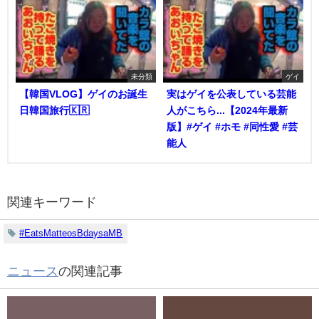
未分類
ゲイ
【韓国VLOG】ゲイのお誕生
実はゲイを公表している芸能
日韓国旅行🇰🇷
人がこちら...【2024年最新
版】#ゲイ #ホモ #同性愛 #芸
能人
関連キーワード
#EatsMatteosBdaysaMB
ニュース
の関連記事