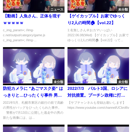
ニュース
未分類
【動画】人魚さん、正体を現す
【ゲイカップル】お家でゆっく
ｗｗｗｗｗ
り2人の時間🏠【vol.22】
c_img_param=; //img-
1:名無しさん＠おカマいっぱい
c.net/output/category/game.js
2022.06.08(Wed) 【ゲイカップル】お家で
c_img_param=; //img-...
ゆっくり2人の時間🏠【vol.22】って...
未分類
未分類
防犯カメラに "あごマスク姿" は
2022/7/3 バルト3国、ロシアに
っきりと…ひったくり事件 男の
対抗措置。プーチン政権に打撃
画像公開 高齢者からバッグ奪い
か。ウ軍がHIMARSで「露軍補給
2021年5月、札幌市東区の銀行の前で高齢
【サブチャンネルも登録お願いします】
の男性がバッグをひったくられた事件。
https://www.youtube.com/channel/UCbrd6vLc
逃走中 (21/07/13 19:40)
路」を〇〇する!
警察が7月13日に公開した逃走中の男の
新たな画像には、は...