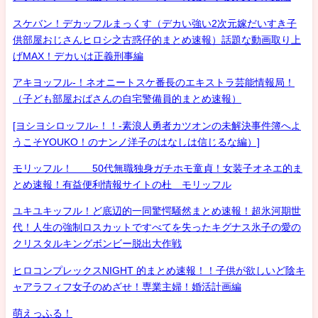
スケバン！デカッフルまっくす（デカい強い2次元嫁だいすき子
供部屋おじさんヒロシ之古惑仔的まとめ速報）話題な動画取り上
げMAX！デカいは正義刑事編
アキヨッフル-！ネオニートスケ番長のエキストラ芸能情報局！
（子ども部屋おばさんの自宅警備員的まとめ速報）
[ヨシヨシロッフル-！！-素浪人勇者カツオンの未解決事件簿へよ
うこそYOUKO！のナンノ洋子のはなしは信じるな編）]
モリッフル！ 50代無職独身ガチホモ童貞！女装子オネエ的ま
とめ速報！有益便利情報サイトの杜 モリッフル
ユキユキッフル！ど底辺的一同驚愕騒然まとめ速報！超氷河期世
代！人生の強制ロスカットですべてを失ったキグナス氷子の愛の
クリスタルキングボンビー脱出大作戦
ヒロコンプレックスNIGHT 的まとめ速報！！子供が欲しいど陰キ
ャアラフィフ女子のめざせ！専業主婦！婚活計画編
萌えっふる！