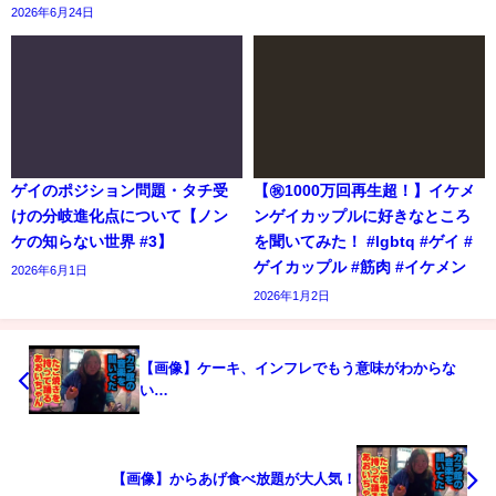
2026年6月24日
ゲイのポジション問題・タチ受
【㊗️1000万回再生超！】イケメ
けの分岐進化点について【ノン
ンゲイカップルに好きなところ
ケの知らない世界 #3】
を聞いてみた！ #lgbtq #ゲイ #
ゲイカップル #筋肉 #イケメン
2026年6月1日
2026年1月2日
【画像】ケーキ、インフレでもう意味がわからな
い…
【画像】からあげ食べ放題が大人気！