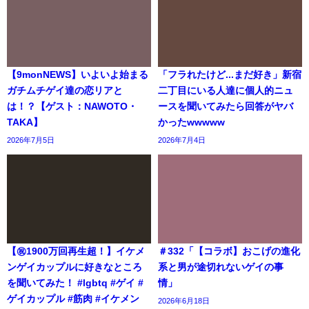
【9monNEWS】いよいよ始まる
「フラれたけど...まだ好き」新宿
ガチムチゲイ達の恋リアと
二丁目にいる人達に個人的ニュ
は！？【ゲスト：NAWOTO・
ースを聞いてみたら回答がヤバ
TAKA】
かったwwwww
2026年7月5日
2026年7月4日
【㊗️1900万回再生超！】イケメ
＃332「【コラボ】おこげの進化
ンゲイカップルに好きなところ
系と男が途切れないゲイの事
を聞いてみた！ #lgbtq #ゲイ #
情」
ゲイカップル #筋肉 #イケメン
2026年6月18日