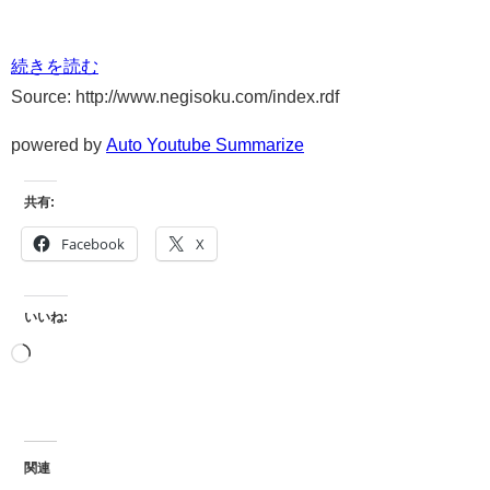
続きを読む
Source: http://www.negisoku.com/index.rdf
powered by
Auto Youtube Summarize
共有:
Facebook
X
いいね:
関連