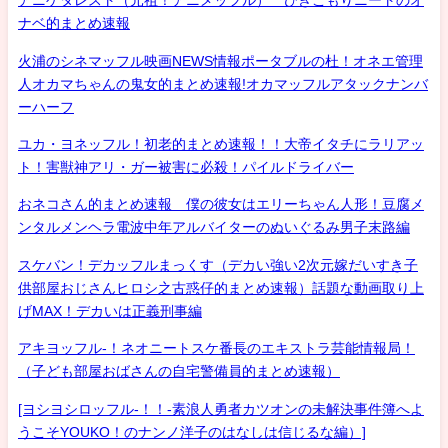
アニゲタレスト（元祖！アニメッフル） ひきこもりニートのオ
ナベ的まとめ速報
火浦のシネマッフル映画NEWS情報ポータブルの杜！オネエ管理
人オカマちゃんの鬼女的まとめ速報!オカマッフルアタックナンバ
ーハーフ
ユカ・ヨネッフル！初老的まとめ速報！！大帝イタチにラリアッ
ト！害獣神アリ・ガー被害に必殺！パイルドライバー
おネコさん的まとめ速報 僕の彼女はエリーちゃん人形！豆腐メ
ンタルメンヘラ電波中年アルバイターのぬいぐるみ男子末路編
スケバン！デカッフルまっくす（デカい強い2次元嫁だいすき子
供部屋おじさんヒロシ之古惑仔的まとめ速報）話題な動画取り上
げMAX！デカいは正義刑事編
アキヨッフル-！ネオニートスケ番長のエキストラ芸能情報局！
（子ども部屋おばさんの自宅警備員的まとめ速報）
[ヨシヨシロッフル-！！-素浪人勇者カツオンの未解決事件簿へよ
うこそYOUKO！のナンノ洋子のはなしは信じるな編）]