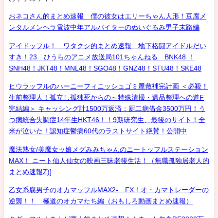
おネコさん的まとめ速報 僕の彼女はエリーちゃん人形！豆腐メ
ンタルメンヘラ電波中年アルバイターのぬいぐるみ男子末路編
アイドッフル！ ワタクシ的まとめ速報 地下格闘アイドルだい
すき！23 ひうらのアニメ放送局101ちゃんねる BNK48 ！
SNH48！JKT48！MNL48！SGO48！GNZ48！STU48！SKE48
ヒウラッフルのハーニーフィニッシュゴミ屋敷補完計画 ＜必殺！
生前整理人！孤立し孤独死からの～特殊清掃・遺品整理への道F
完結編＞ キャッシング計1500万返済：厨二病借金3500万円！う
つ病統合失調症14年生HKT46！！9期研究生、最後のサイト！全
米が泣いた！認知症鬱病60代のラストサイト絶賛！公開中
魔法熟女/美魔女ッ娘メグみみちゃんのニートッフルステーション
MAX！ ニート仙人仙女の映画三昧老後生活！（無職孤独居老人的
まとめ速報Z)]
乙女系腐男子のオカマッフルMAX2- FX！オ・カマトレーダーの
逆襲！！ 極道のオカマたち編（おもしろ動画まとめ速報）