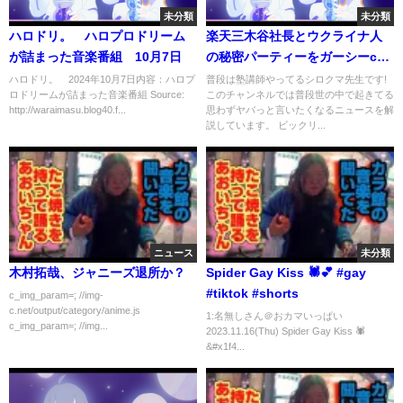
未分類
未分類
ハロドリ。 ハロプロドリーム
楽天三木谷社長とウクライナ人
が詰まった音楽番組 10月7日
の秘密パーティーをガーシーch
暴露!その後社長がブチギレ発
ハロドリ。 2024年10月7日内容：ハロプ
普段は塾講師やってるシロクマ先生です!
ロドリームが詰まった音楽番組 Source:
このチャンネルでは普段世の中で起きてる
言…!【東谷義和・炎上・政治
http://waraimasu.blog40.f...
思わずヤバっと言いたくなるニュースを解
家・選挙・綾野剛・トライスト
説しています。 ビックリ...
ーン・ベラビスタ・参院選】
ニュース
未分類
木村拓哉、ジャニーズ退所か？
Spider Gay Kiss 🕷️💕 #gay
#tiktok #shorts
c_img_param=; //img-
c.net/output/category/anime.js
1:名無しさん＠おカマいっぱい
c_img_param=; //img...
2023.11.16(Thu) Spider Gay Kiss 🕷️
&#x1f4...