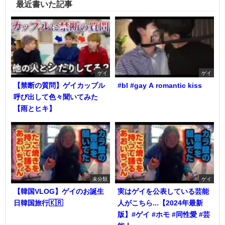
最近書いた記事
ゲイ
ゲイ
【禁断の質問】ゲイカップル
#bl #gay A romantic kiss
呼び出して色々聞いてみた
【雨とヒキ】
未分類
ゲイ
【韓国VLOG】ゲイのお誕生
実はゲイを公表している芸能
日韓国旅行🇰🇷
人がこちら...【2024年最新
版】#ゲイ #ホモ #同性愛 #芸