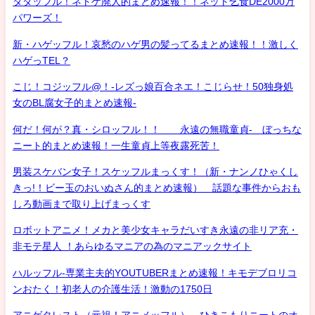
タダッフル！ネトゲ廃人的まとめ速報！！ネット乞食DE2000万
パワーズ！
新・ハゲッフル！哀愁のハゲ男の髪ってるまとめ速報！！激しく
ハゲっTEL？
こじ！コジッフル@！-レズっ娘百合ネエ！こじらせ！50独身処
女のBL腐女子的まとめ速報-
何だ！何が？真・シロッフル！！ 永遠の無職童貞- ぼっちな
ニート的まとめ速報！一生童貞上等夜露死苦！
男装スケバン女子！スケッフルまっくす！（新・ナンノひゃくし
きっ!！ビー玉のおいぬさん的まとめ速報） 話題な事件からおも
しろ動画まで取り上げまっくす
ロボットアニメ！メカと美少女キャラだいすき永遠の非リア充・
非モテ星人 ！あらゆるマニアの為のマニアックサイト
ハルッフル-専業主夫的YOUTUBERまとめ速報！キモデブロリコ
ンおたく！初老人の介護生活！激動の1750日