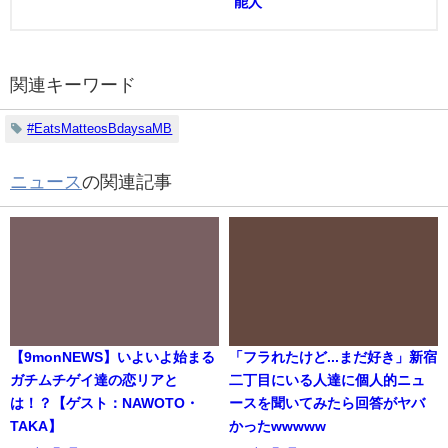
能人
関連キーワード
#EatsMatteosBdaysaMB
ニュース
の関連記事
【9monNEWS】いよいよ始まる
「フラれたけど...まだ好き」新宿
ガチムチゲイ達の恋リアと
二丁目にいる人達に個人的ニュ
は！？【ゲスト：NAWOTO・
ースを聞いてみたら回答がヤバ
TAKA】
かったwwwww