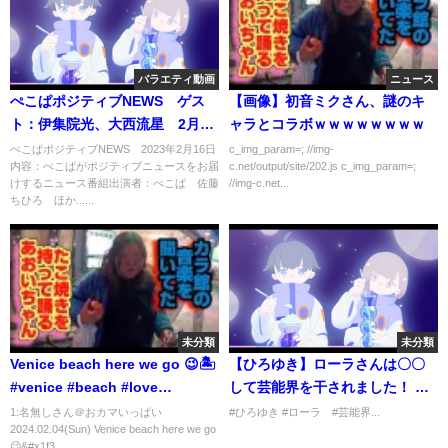
バラエティ動画
ニュース
ぺこぱポジティブNEWS ゲス
【画像】初音ミクさん、謎のキ
ト：伊集院光、大西流星 2月16
ャラとコラボｗｗｗｗｗｗｗｗ
日
ぺこぱポジティブNEWS 2023年2月16日
c_img_param=; //img-
内容：ぺこぱがポジティブニュースをお届
c.net/output/site/202.js c_img_param=;
けするニュース番組出演者：ぺこぱ 佐藤
//img-c.net...
ちひろ ほか......
未分類
未分類
Venice beach here we go 😉🏝️
【ひろゆき】ローラさんは〇〇
#venice #beach #love
して芸能界を干されました！ 追
#wonderful #gay
放の理由はこうです！
1:名無しさん＠おカマいっぱい
#ひろゆき #ローラ #芸能界...
2024.02.04(Sun) Venice beach here we go
😉&#x1f3...