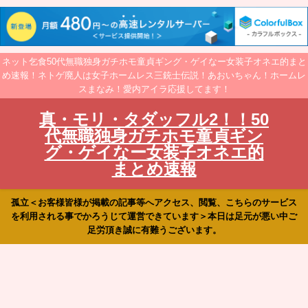
ネット乞食50代無職独身ガチホモ童貞ギング・ゲイなー女装子オネエ的まと
め速報！ネトゲ廃人は女子ホームレス三銃士伝説！あおいちゃん！ホームレ
スまなみ！愛内アイラ応援してます！
真・モリ・タダッフル2！！50
代無職独身ガチホモ童貞ギン
グ・ゲイなー女装子オネエ的
まとめ速報
孤立＜お客様皆様が掲載の記事等へアクセス、閲覧、こちらのサービス
を利用される事でかろうじて運営できています＞本日は足元が悪い中ご
足労頂き誠に有難うございます。