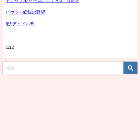
ヤナッフル ゲームだいすき6！放送局
ヒウラー総統の野望
魁!!アイドル塾!
t112