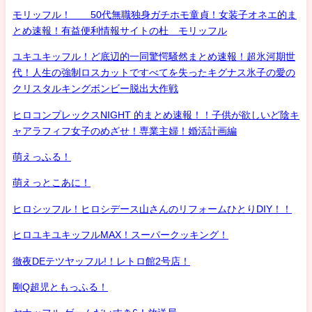
モリッフル！ 50代無職独身ガチホモ童貞！女装子オネエ的ま
とめ速報！有益便利情報サイトの杜 モリッフル
ユキユキッフル！ど底辺的一同驚愕騒然まとめ速報！超氷河期世
代！人生の強制ロスカットですべてを失ったキグナス氷子の愛の
クリスタルキングボンビー脱出大作戦
ヒロコンプレックスNIGHT 的まとめ速報！！子供が欲しいど陰キ
ャアラフィフ女子のめざせ！専業主婦！婚活計画編
萌えっふる！
萌えっとこあに！
ヒロシッフル！ヒロシデース山さんのリフォームひとりDIY！！
ヒロユキユキッフルMAX！スーパークッキング！
徹夜DEテツヤッフル!！レトロ館2号店！
剛Q超児ともっふる！