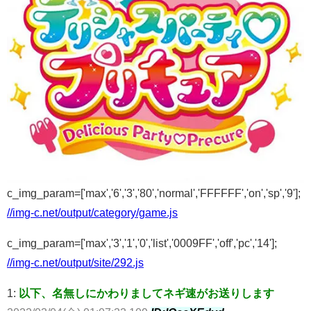
c_img_param=['max','6','3','80','normal','FFFFFF','on','sp','9'];
//img-c.net/output/category/game.js
c_img_param=['max','3','1','0','list','0009FF','off','pc','14'];
//img-c.net/output/site/292.js
1:
以下、名無しにかわりましてネギ速がお送りします