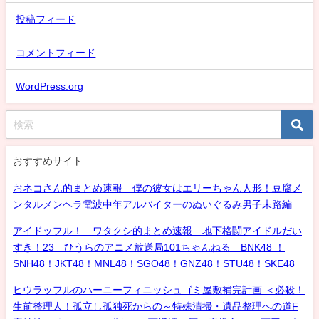
投稿フィード
コメントフィード
WordPress.org
おすすめサイト
おネコさん的まとめ速報 僕の彼女はエリーちゃん人形！豆腐メ
ンタルメンヘラ電波中年アルバイターのぬいぐるみ男子末路編
アイドッフル！ ワタクシ的まとめ速報 地下格闘アイドルだい
すき！23 ひうらのアニメ放送局101ちゃんねる BNK48 ！
SNH48！JKT48！MNL48！SGO48！GNZ48！STU48！SKE48
ヒウラッフルのハーニーフィニッシュゴミ屋敷補完計画 ＜必殺！
生前整理人！孤立し孤独死からの～特殊清掃・遺品整理への道F