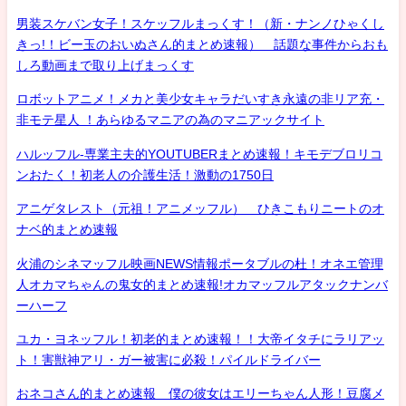
男装スケバン女子！スケッフルまっくす！（新・ナンノひゃくし
きっ!！ビー玉のおいぬさん的まとめ速報） 話題な事件からおも
しろ動画まで取り上げまっくす
ロボットアニメ！メカと美少女キャラだいすき永遠の非リア充・
非モテ星人 ！あらゆるマニアの為のマニアックサイト
ハルッフル-専業主夫的YOUTUBERまとめ速報！キモデブロリコ
ンおたく！初老人の介護生活！激動の1750日
アニゲタレスト（元祖！アニメッフル） ひきこもりニートのオ
ナベ的まとめ速報
火浦のシネマッフル映画NEWS情報ポータブルの杜！オネエ管理
人オカマちゃんの鬼女的まとめ速報!オカマッフルアタックナンバ
ーハーフ
ユカ・ヨネッフル！初老的まとめ速報！！大帝イタチにラリアッ
ト！害獣神アリ・ガー被害に必殺！パイルドライバー
おネコさん的まとめ速報 僕の彼女はエリーちゃん人形！豆腐メ