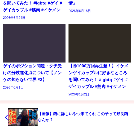
を聞いてみた！ #lgbtq #ゲイ #
情」
ゲイカップル #筋肉 #イケメン
2026年6月18日
2026年6月24日
ゲイのポジション問題・タチ受
【㊗️1000万回再生超！】イケメ
けの分岐進化点について【ノン
ンゲイカップルに好きなところ
ケの知らない世界 #3】
を聞いてみた！ #lgbtq #ゲイ #
ゲイカップル #筋肉 #イケメン
2026年6月1日
2026年1月2日
【画像】猫に詳しいやつ来てくれ この子って野良猫
なんか？