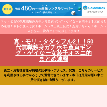
ネット乞食50代無職独身ガチホモ童貞ギング・ゲイなー女装子オネエ的まと
め速報！ネトゲ廃人は女子ホームレス三銃士伝説！あおいちゃん！ホームレ
スまなみ！愛内アイラ応援してます！
真・モリ・タダッフル2！！50
代無職独身ガチホモ童貞ギン
グ・ゲイなー女装子オネエ的
まとめ速報
孤立＜お客様皆様が掲載の記事等へアクセス、閲覧、こちらのサービス
を利用される事でかろうじて運営できています＞本日は足元が悪い中ご
足労頂き誠に有難うございます。