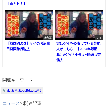
【雨とヒキ】
未分類
ゲイ
【韓国VLOG】ゲイのお誕生
実はゲイを公表している芸能
日韓国旅行🇰🇷
人がこちら...【2024年最新
版】#ゲイ #ホモ #同性愛 #芸
能人
関連キーワード
#EatsMatteosBdaysaMB
ニュース
の関連記事