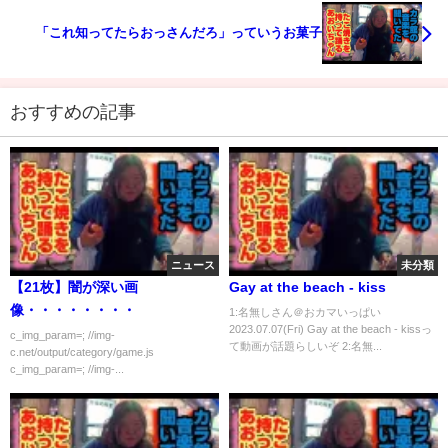
「これ知ってたらおっさんだろ」っていうお菓子
おすすめの記事
ニュース
未分類
【21枚】闇が深い画
Gay at the beach - kiss
像・・・・・・・・
1:名無しさん＠おカマいっぱい
2023.07.07(Fri) Gay at the beach - kissっ
c_img_param=; //img-
て動画が話題らしいぞ 2:名無...
c.net/output/category/game.js
c_img_param=; //img-...