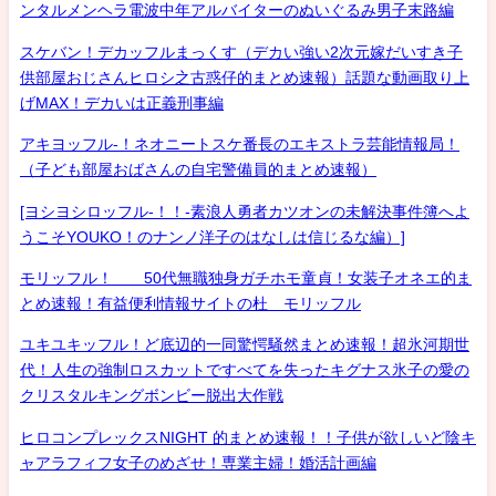
ンタルメンヘラ電波中年アルバイターのぬいぐるみ男子末路編
スケバン！デカッフルまっくす（デカい強い2次元嫁だいすき子
供部屋おじさんヒロシ之古惑仔的まとめ速報）話題な動画取り上
げMAX！デカいは正義刑事編
アキヨッフル-！ネオニートスケ番長のエキストラ芸能情報局！
（子ども部屋おばさんの自宅警備員的まとめ速報）
[ヨシヨシロッフル-！！-素浪人勇者カツオンの未解決事件簿へよ
うこそYOUKO！のナンノ洋子のはなしは信じるな編）]
モリッフル！ 50代無職独身ガチホモ童貞！女装子オネエ的ま
とめ速報！有益便利情報サイトの杜 モリッフル
ユキユキッフル！ど底辺的一同驚愕騒然まとめ速報！超氷河期世
代！人生の強制ロスカットですべてを失ったキグナス氷子の愛の
クリスタルキングボンビー脱出大作戦
ヒロコンプレックスNIGHT 的まとめ速報！！子供が欲しいど陰キ
ャアラフィフ女子のめざせ！専業主婦！婚活計画編