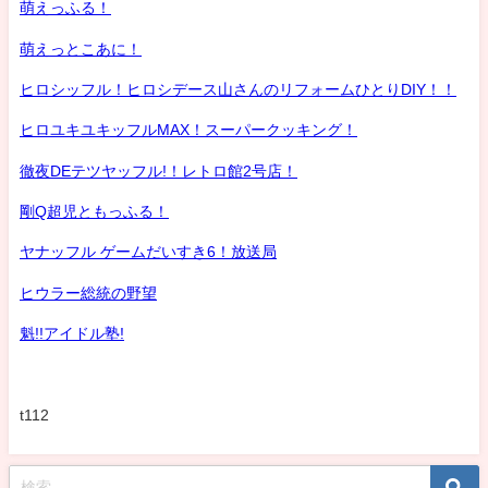
萌えっふる！
萌えっとこあに！
ヒロシッフル！ヒロシデース山さんのリフォームひとりDIY！！
ヒロユキユキッフルMAX！スーパークッキング！
徹夜DEテツヤッフル!！レトロ館2号店！
剛Q超児ともっふる！
ヤナッフル ゲームだいすき6！放送局
ヒウラー総統の野望
魁!!アイドル塾!
t112