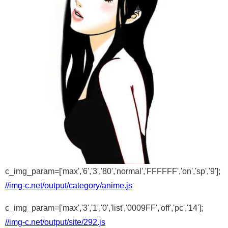
c_img_param=['max','6','3','80','normal','FFFFFF','on','sp','9'];
//img-c.net/output/category/anime.js
c_img_param=['max','3','1','0','list','0009FF','off','pc','14'];
//img-c.net/output/site/292.js