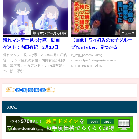
帰れマンデー見っけ隊
ニュース
帰れマンデー見っけ隊 動画
【画像】ワイ好みの女子グルー
ゲスト：内田有紀 2月13日
プYouTuber、見つかる
帰れマンデー見っけ隊 2023年2月13日内
c_img_param=; //img-
容： サンド憧れの女優・内田有紀が初参
c.net/output/category/anime.js
戦！出演者：タカアンドトシ 内田有紀／
c_img_param=; //img...
ぺこぱ ほか......
xrea