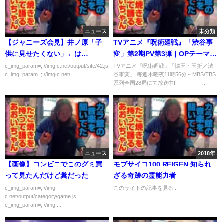
ニュース
未分類
【ジャニーズ会見】井ノ原「子
TVアニメ『呪術廻戦』「渋谷事
供に見せたくない」←は
変」第2期PV第3弾｜OPテーマ：
ぁ？？？？？
King Gnu「SPECIALZ」｜毎週
c_img_param=; //img-c.net/output/site/42.js
TVアニメ『呪術廻戦』「懐玉・玉折／渋
c_img_param=; //img-c.net/...
谷事変」 毎週木曜夜11時56分～MBS/TBS
木曜夜11時56分～MBS/TBS系列
系列全国28局にて放送中!! ------------...
全国28局にて放送中!!
ニュース
2018年
【画像】コンビニでこのグミ買
モブサイコ100 REIGEN 知られ
って見たんだけど糞だった
ざる奇跡の霊能力者
c_img_param=; //img-
このサイトの記事を見る...
c.net/output/category/game.js
c_img_param=; //img-...