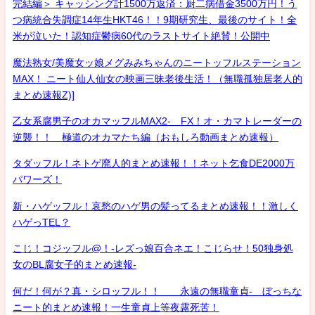
完結編＞ キャッシング計1500万返済：厨二病借金3500万円！う
つ病統合失調症14年生HKT46！！9期研究生、最後のサイト！全
米が泣いた！認知症鬱病60代のラストサイト絶賛！公開中
魔法熟女/美魔女ッ娘メグみみちゃんのニートッフルステーション
MAX！ ニート仙人仙女の映画三昧老後生活！（無職孤独居老人的
まとめ速報Z)]
乙女系腐男子のオカマッフルMAX2- FX！オ・カマトレーダーの
逆襲！！ 極道のオカマたち編（おもしろ動画まとめ速報）
タダッフル！ネトゲ廃人的まとめ速報！！ネット乞食DE2000万
パワーズ！
新・ハゲッフル！哀愁のハゲ男の髪ってるまとめ速報！！激しく
ハゲっTEL？
こじ！コジッフル@！-レズっ娘百合ネエ！こじらせ！50独身処
女のBL腐女子的まとめ速報-
何だ！何が？真・シロッフル！！ 永遠の無職童貞- ぼっちな
ニート的まとめ速報！一生童貞上等夜露死苦！