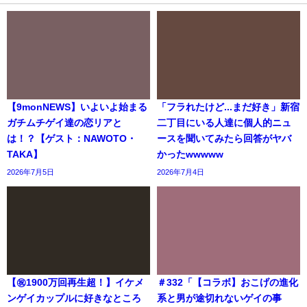
【9monNEWS】いよいよ始まる
「フラれたけど...まだ好き」新宿
ガチムチゲイ達の恋リアと
二丁目にいる人達に個人的ニュ
は！？【ゲスト：NAWOTO・
ースを聞いてみたら回答がヤバ
TAKA】
かったwwwww
2026年7月5日
2026年7月4日
【㊗️1900万回再生超！】イケメ
＃332「【コラボ】おこげの進化
ンゲイカップルに好きなところ
系と男が途切れないゲイの事