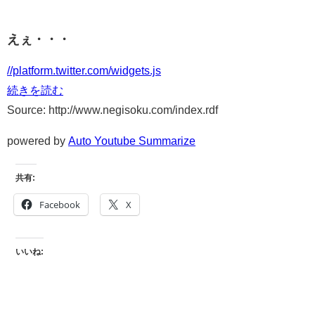
えぇ・・・
//platform.twitter.com/widgets.js
続きを読む
Source: http://www.negisoku.com/index.rdf
powered by
Auto Youtube Summarize
共有:
Facebook
X
いいね: