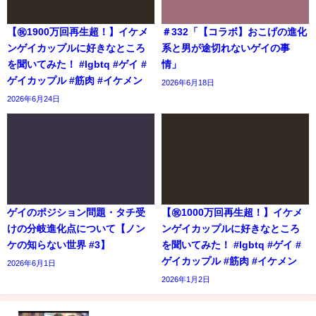
【㊗️1900万回再生超！】イケメ
＃332「【コラボ】おこげの進化
ンゲイカップルに好きなところ
系と男が途切れないゲイの事
を聞いてみた！ #lgbtq #ゲイ #
情」
ゲイカップル #筋肉 #イケメン
2026年6月18日
2026年6月24日
ゲイのポジション問題・タチ受
【㊗️1000万回再生超！】イケメ
けの分岐進化点について【ノン
ンゲイカップルに好きなところ
ケの知らない世界 #3】
を聞いてみた！ #lgbtq #ゲイ #
ゲイカップル #筋肉 #イケメン
2026年6月1日
2026年1月2日