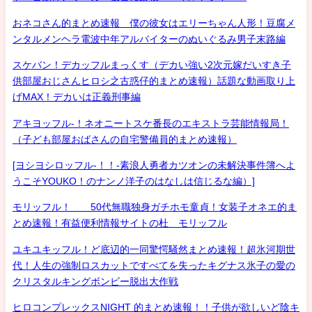
おネコさん的まとめ速報 僕の彼女はエリーちゃん人形！豆腐メ
ンタルメンヘラ電波中年アルバイターのぬいぐるみ男子末路編
スケバン！デカッフルまっくす（デカい強い2次元嫁だいすき子
供部屋おじさんヒロシ之古惑仔的まとめ速報）話題な動画取り上
げMAX！デカいは正義刑事編
アキヨッフル-！ネオニートスケ番長のエキストラ芸能情報局！
（子ども部屋おばさんの自宅警備員的まとめ速報）
[ヨシヨシロッフル-！！-素浪人勇者カツオンの未解決事件簿へよ
うこそYOUKO！のナンノ洋子のはなしは信じるな編）]
モリッフル！ 50代無職独身ガチホモ童貞！女装子オネエ的ま
とめ速報！有益便利情報サイトの杜 モリッフル
ユキユキッフル！ど底辺的一同驚愕騒然まとめ速報！超氷河期世
代！人生の強制ロスカットですべてを失ったキグナス氷子の愛の
クリスタルキングボンビー脱出大作戦
ヒロコンプレックスNIGHT 的まとめ速報！！子供が欲しいど陰キ