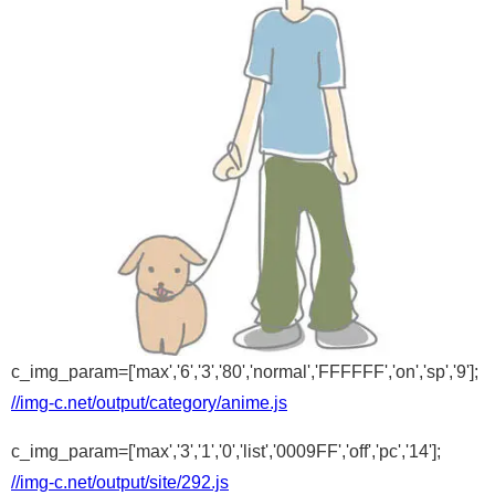
c_img_param=['max','6','3','80','normal','FFFFFF','on','sp','9'];
//img-c.net/output/category/anime.js
c_img_param=['max','3','1','0','list','0009FF','off','pc','14'];
//img-c.net/output/site/292.js