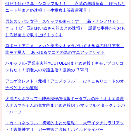
何だ！何が？真・シロッフル！！ 永遠の無職童貞- ぼっちな
ニート的まとめ速報！一生童貞上等夜露死苦！
男装スケバン女子！スケッフルまっくす！（新・ナンノひゃくし
きっ!！ビー玉のおいぬさん的まとめ速報） 話題な事件からおも
しろ動画まで取り上げまっくす
ロボットアニメ！メカと美少女キャラだいすき永遠の非リア充・
非モテ星人 ！あらゆるマニアの為のマニアックサイト
ハルッフル-専業主夫的YOUTUBERまとめ速報！キモデブロリコ
ンおたく！初老人の介護生活！激動の1750日
アニゲタレスト（元祖！アニメッフル） ひきこもりニートのオ
ナベ的まとめ速報
火浦のシネマッフル映画NEWS情報ポータブルの杜！オネエ管理
人オカマちゃんの鬼女的まとめ速報!オカマッフルアタックナンバ
ーハーフ
ユカ・ヨネッフル！初老的まとめ速報！！大帝イタチにラリアッ
ト！害獣神アリ・ガー被害に必殺！パイルドライバー