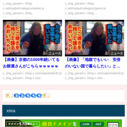
のメスガキ
c_img_param=; //img-
c_img_param=; //img-
c.net/output/category/anime.js
c.net/output/category/game.js
c_img_param=; //img...
c_img_param=; //img-...
ニュース
ニュース
【画像】京都の1000年続いてる
【画像】「地獄でもいい 安倍
お餅屋さんがこちらｗｗｗｗｗ
のいない国で暮らしたい」と書
かれた看板ｗｗｗｗｗ
c_img_param=; //img-c.net/output/site/42.js
c_img_param=; //img-c.net/output/site/42.js
c_img_param=; //img-c.net/...
c_img_param=; //img-c.net/...
xrea