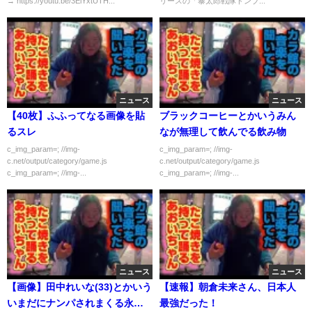
→ https://youtu.be/3EiYxtUTH...
リースの「暴太郎戦隊ドンブ...
ニュース
ニュース
【40枚】ふふってなる画像を貼
ブラックコーヒーとかいうみん
るスレ
なが無理して飲んでる飲み物
c_img_param=; //img-
c_img_param=; //img-
c.net/output/category/game.js
c.net/output/category/game.js
c_img_param=; //img-...
c_img_param=; //img-...
ニュース
ニュース
【画像】田中れいな(33)とかいう
【速報】朝倉未来さん、日本人
いまだにナンパされまくる永遠
最強だった！