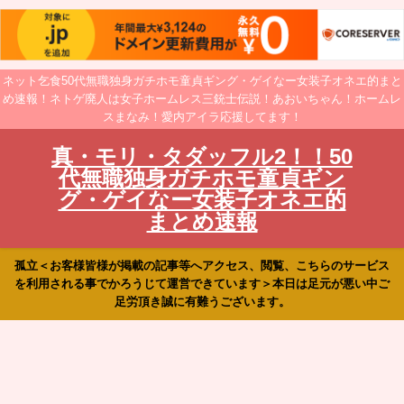
ネット乞食50代無職独身ガチホモ童貞ギング・ゲイなー女装子オネエ的まと
め速報！ネトゲ廃人は女子ホームレス三銃士伝説！あおいちゃん！ホームレ
スまなみ！愛内アイラ応援してます！
真・モリ・タダッフル2！！50
代無職独身ガチホモ童貞ギン
グ・ゲイなー女装子オネエ的
まとめ速報
孤立＜お客様皆様が掲載の記事等へアクセス、閲覧、こちらのサービス
を利用される事でかろうじて運営できています＞本日は足元が悪い中ご
足労頂き誠に有難うございます。