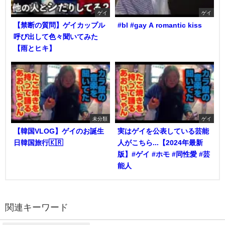
ゲイ
ゲイ
【禁断の質問】ゲイカップル
#bl #gay A romantic kiss
呼び出して色々聞いてみた
【雨とヒキ】
未分類
ゲイ
【韓国VLOG】ゲイのお誕生
実はゲイを公表している芸能
日韓国旅行🇰🇷
人がこちら...【2024年最新
版】#ゲイ #ホモ #同性愛 #芸
能人
関連キーワード