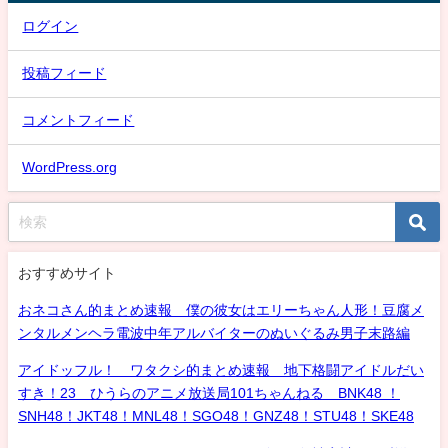
ログイン
投稿フィード
コメントフィード
WordPress.org
おすすめサイト
おネコさん的まとめ速報 僕の彼女はエリーちゃん人形！豆腐メ
ンタルメンヘラ電波中年アルバイターのぬいぐるみ男子末路編
アイドッフル！ ワタクシ的まとめ速報 地下格闘アイドルだい
すき！23 ひうらのアニメ放送局101ちゃんねる BNK48 ！
SNH48！JKT48！MNL48！SGO48！GNZ48！STU48！SKE48