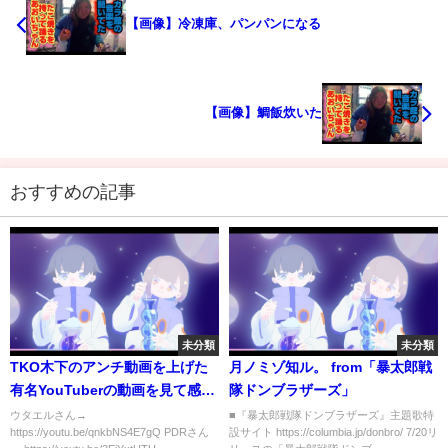
【画像】冷凍庫、パンパンになる
【画像】鯛飯炊いた
おすすめの記事
未分類
未分類
TKO木下のアンチ動画を上げた
月ノミゾ知ル。 from「暴太郎戦
有名YouTuberの動画を見て感じ
隊ドンブラザーズ」
たこと。
ウタエルさん→
■『暴太郎戦隊ドンブラザーズ』主題歌特
https://youtu.be/qnkbNS4E7gQ PDRさん
設サイト https://columbia.jp/donbro/ 7/20リ