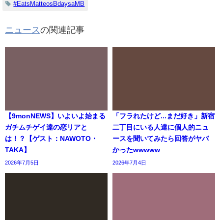
#EatsMatteosBdaysaMB
ニュース
の関連記事
【9monNEWS】いよいよ始まる
「フラれたけど...まだ好き」新宿
ガチムチゲイ達の恋リアと
二丁目にいる人達に個人的ニュ
は！？【ゲスト：NAWOTO・
ースを聞いてみたら回答がヤバ
TAKA】
かったwwwww
2026年7月5日
2026年7月4日