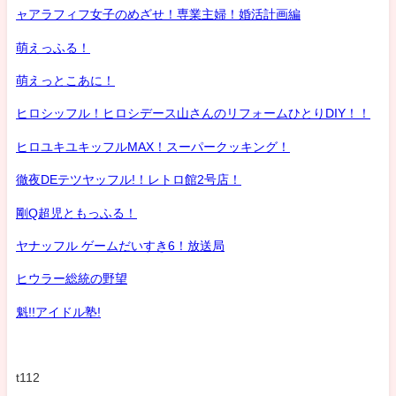
ャアラフィフ女子のめざせ！専業主婦！婚活計画編
萌えっふる！
萌えっとこあに！
ヒロシッフル！ヒロシデース山さんのリフォームひとりDIY！！
ヒロユキユキッフルMAX！スーパークッキング！
徹夜DEテツヤッフル!！レトロ館2号店！
剛Q超児ともっふる！
ヤナッフル ゲームだいすき6！放送局
ヒウラー総統の野望
魁!!アイドル塾!
t112