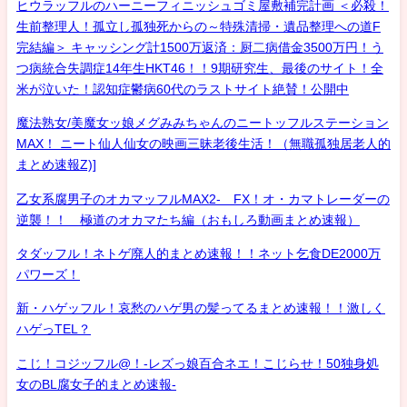
ヒウラッフルのハーニーフィニッシュゴミ屋敷補完計画 ＜必殺！
生前整理人！孤立し孤独死からの～特殊清掃・遺品整理への道F
完結編＞ キャッシング計1500万返済：厨二病借金3500万円！う
つ病統合失調症14年生HKT46！！9期研究生、最後のサイト！全
米が泣いた！認知症鬱病60代のラストサイト絶賛！公開中
魔法熟女/美魔女ッ娘メグみみちゃんのニートッフルステーション
MAX！ ニート仙人仙女の映画三昧老後生活！（無職孤独居老人的
まとめ速報Z)]
乙女系腐男子のオカマッフルMAX2- FX！オ・カマトレーダーの
逆襲！！ 極道のオカマたち編（おもしろ動画まとめ速報）
タダッフル！ネトゲ廃人的まとめ速報！！ネット乞食DE2000万
パワーズ！
新・ハゲッフル！哀愁のハゲ男の髪ってるまとめ速報！！激しく
ハゲっTEL？
こじ！コジッフル@！-レズっ娘百合ネエ！こじらせ！50独身処
女のBL腐女子的まとめ速報-