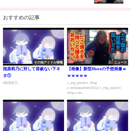
おすすめの記事
その他アイドル情報
ニュース
指原莉乃に対して容赦ない下ネ
【画像】新型Xboxの予想画像ｗ
タ①
ｗｗｗｗｗ
#指原莉乃...
c_img_param=; //img-
c.net/output/site/202.js c_img_param=;
//img-c.net...