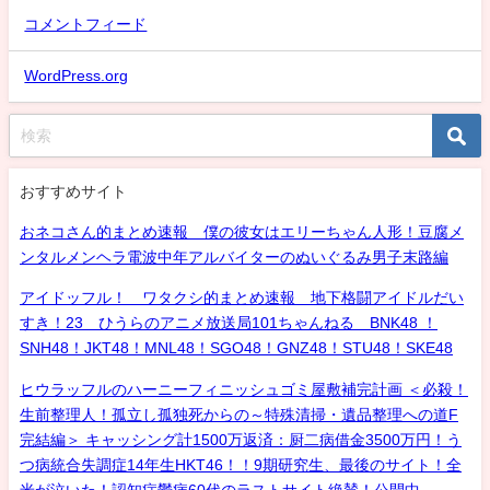
コメントフィード
WordPress.org
おすすめサイト
おネコさん的まとめ速報 僕の彼女はエリーちゃん人形！豆腐メ
ンタルメンヘラ電波中年アルバイターのぬいぐるみ男子末路編
アイドッフル！ ワタクシ的まとめ速報 地下格闘アイドルだい
すき！23 ひうらのアニメ放送局101ちゃんねる BNK48 ！
SNH48！JKT48！MNL48！SGO48！GNZ48！STU48！SKE48
ヒウラッフルのハーニーフィニッシュゴミ屋敷補完計画 ＜必殺！
生前整理人！孤立し孤独死からの～特殊清掃・遺品整理への道F
完結編＞ キャッシング計1500万返済：厨二病借金3500万円！う
つ病統合失調症14年生HKT46！！9期研究生、最後のサイト！全
米が泣いた！認知症鬱病60代のラストサイト絶賛！公開中