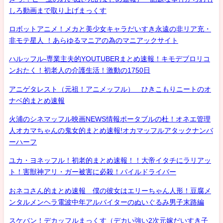
しろ動画まで取り上げまっくす
ロボットアニメ！メカと美少女キャラだいすき永遠の非リア充・
非モテ星人 ！あらゆるマニアの為のマニアックサイト
ハルッフル-専業主夫的YOUTUBERまとめ速報！キモデブロリコ
ンおたく！初老人の介護生活！激動の1750日
アニゲタレスト（元祖！アニメッフル） ひきこもりニートのオ
ナベ的まとめ速報
火浦のシネマッフル映画NEWS情報ポータブルの杜！オネエ管理
人オカマちゃんの鬼女的まとめ速報!オカマッフルアタックナンバ
ーハーフ
ユカ・ヨネッフル！初老的まとめ速報！！大帝イタチにラリアッ
ト！害獣神アリ・ガー被害に必殺！パイルドライバー
おネコさん的まとめ速報 僕の彼女はエリーちゃん人形！豆腐メ
ンタルメンヘラ電波中年アルバイターのぬいぐるみ男子末路編
スケバン！デカッフルまっくす（デカい強い2次元嫁だいすき子