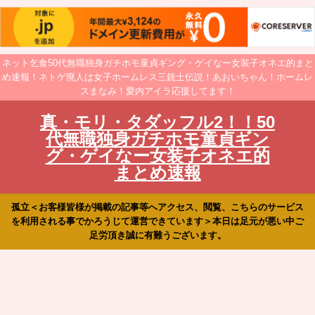
ネット乞食50代無職独身ガチホモ童貞ギング・ゲイなー女装子オネエ的まと
め速報！ネトゲ廃人は女子ホームレス三銃士伝説！あおいちゃん！ホームレ
スまなみ！愛内アイラ応援してます！
真・モリ・タダッフル2！！50
代無職独身ガチホモ童貞ギン
グ・ゲイなー女装子オネエ的
まとめ速報
孤立＜お客様皆様が掲載の記事等へアクセス、閲覧、こちらのサービス
を利用される事でかろうじて運営できています＞本日は足元が悪い中ご
足労頂き誠に有難うございます。