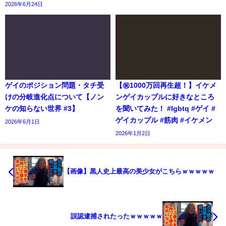
2026年6月24日
ゲイのポジション問題・タチ受
【㊗️1000万回再生超！】イケメ
けの分岐進化点について【ノン
ンゲイカップルに好きなところ
ケの知らない世界 #3】
を聞いてみた！ #lgbtq #ゲイ #
ゲイカップル #筋肉 #イケメン
2026年6月1日
2026年1月2日
【画像】黒人史上最高の美少女がこちらｗｗｗｗｗ
誤認逮捕されたったｗｗｗｗｗ