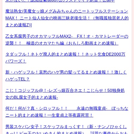
魔法熟女/美魔女ッ娘メグみみちゃんのニートッフルステーション
MAX！ ニート仙人仙女の映画三昧老後生活！（無職孤独居老人的
まとめ速報Z)]
乙女系腐男子のオカマッフルMAX2- FX！オ・カマトレーダーの
逆襲！！ 極道のオカマたち編（おもしろ動画まとめ速報）
タダッフル！ネトゲ廃人的まとめ速報！！ネット乞食DE2000万
パワーズ！
新・ハゲッフル！哀愁のハゲ男の髪ってるまとめ速報！！激しく
ハゲっTEL？
こじ！コジッフル@！-レズっ娘百合ネエ！こじらせ！50独身処
女のBL腐女子的まとめ速報-
何だ！何が？真・シロッフル！！ 永遠の無職童貞- ぼっちな
ニート的まとめ速報！一生童貞上等夜露死苦！
男装スケバン女子！スケッフルまっくす！（新・ナンノひゃくし
きっ!！ビー玉のおいぬさん的まとめ速報） 話題な事件からおも