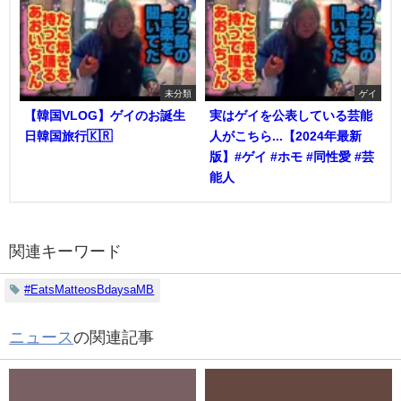
未分類
ゲイ
【韓国VLOG】ゲイのお誕生
実はゲイを公表している芸能
日韓国旅行🇰🇷
人がこちら...【2024年最新
版】#ゲイ #ホモ #同性愛 #芸
能人
関連キーワード
#EatsMatteosBdaysaMB
ニュース
の関連記事