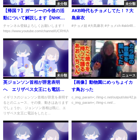
未分類
未分類
【帰国？】ガーシーの今後の活
AKB時代もチョメしてた！？大
動について解説します【NHK
島麻衣
党】立花孝志が語る #shorts
チャンネル登録よろしくお願いします！
#チョメ姐 #大島麻衣 #チョメch #akb48...
https://www.youtube.com/channel/UCRHUWTcfr2nErAOU3Y...
未分類
ニュース
英ジョンソン首相が辞意表明
【画像】動物園にめっちょイカ
へ エリザベス女王にも電話
す鳥おった
党内離反で政権運営まともにで
イギリスのジョンソン首相が辞意を表明す
c_img_param=; //img-c.net/output/site/42.js
るとのニュース、その後、動きはあります
c_img_param=; //img-c.net/...
きないレベルと判断か｜
でしょうか。 ジョンソン首相は既に、エ
TBS NEWS DIG
リザベス女王に電話をしたと...