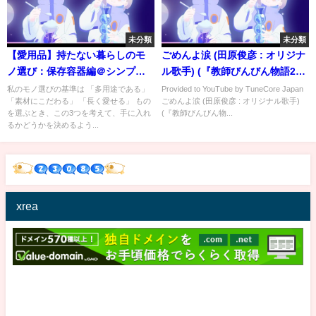
未分類
未分類
【愛用品】持たない暮らしのモ
ごめんよ涙 (田原俊彦 : オリジナ
ノ選び：保存容器編＠シンプル
ル歌手) (『教師びんびん物語2』
ライフ研究家マキ ＃12
より)
私のモノ選びの基準は 「多用途である」
Provided to YouTube by TuneCore Japan
「素材にこだわる」 「長く愛せる」 もの
ごめんよ涙 (田原俊彦 : オリジナル歌手)
を選ぶとき、この3つを考えて、手に入れ
(『教師びんびん物...
るかどうかを決めるよう...
xrea