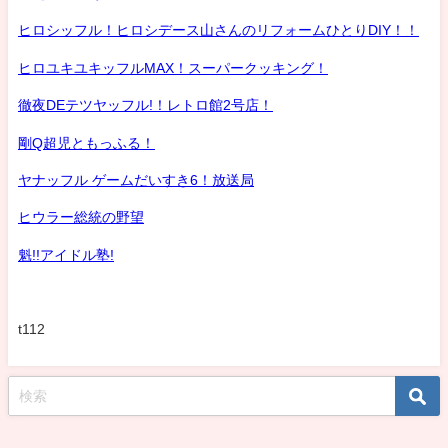
ヒロシッフル！ヒロシデース山さんのリフォームひとりDIY！！
ヒロユキユキッフルMAX！スーパークッキング！
徹夜DEテツヤッフル!！レトロ館2号店！
剛Q超児ともっふる！
ヤナッフル ゲームだいすき6！放送局
ヒウラー総統の野望
魁!!アイドル塾!
t112