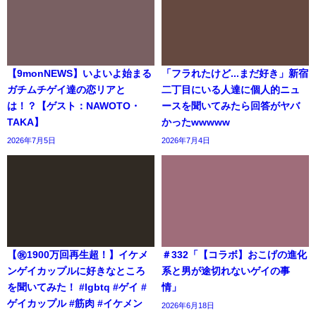
【9monNEWS】いよいよ始まる
「フラれたけど...まだ好き」新宿
ガチムチゲイ達の恋リアと
二丁目にいる人達に個人的ニュ
は！？【ゲスト：NAWOTO・
ースを聞いてみたら回答がヤバ
TAKA】
かったwwwww
2026年7月5日
2026年7月4日
【㊗️1900万回再生超！】イケメ
＃332「【コラボ】おこげの進化
ンゲイカップルに好きなところ
系と男が途切れないゲイの事
を聞いてみた！ #lgbtq #ゲイ #
情」
ゲイカップル #筋肉 #イケメン
2026年6月18日