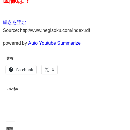
画像は？
続きを読む
Source: http://www.negisoku.com/index.rdf
powered by
Auto Youtube Summarize
共有:
Facebook
X
いいね:
関連