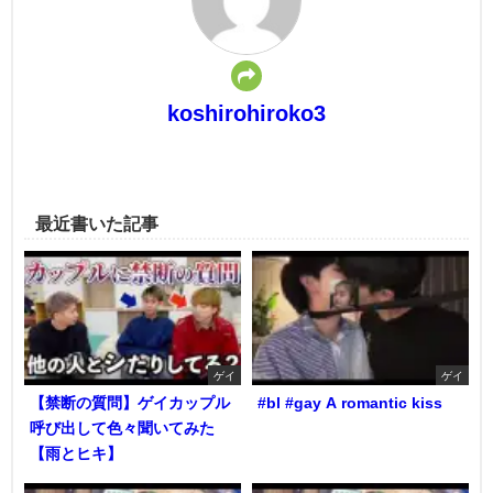
koshirohiroko3
最近書いた記事
ゲイ
ゲイ
【禁断の質問】ゲイカップル
#bl #gay A romantic kiss
呼び出して色々聞いてみた
【雨とヒキ】