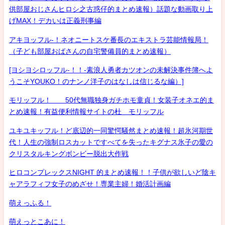
供部屋おじさんヒロシ之古惑仔的まとめ速報）話題な動画取り上
げMAX！デカいは正義刑事編
アキヨッフル-！ネオニートスケ番長のエキストラ芸能情報局！
（子ども部屋おばさんの自宅警備員的まとめ速報）
[ヨシヨシロッフル-！！-素浪人勇者カツオンの未解決事件簿へよ
うこそYOUKO！のナンノ洋子のはなしは信じるな編）]
モリッフル！ 50代無職独身ガチホモ童貞！女装子オネエ的ま
とめ速報！有益便利情報サイトの杜 モリッフル
ユキユキッフル！ど底辺的一同驚愕騒然まとめ速報！超氷河期世
代！人生の強制ロスカットですべてを失ったキグナス氷子の愛の
クリスタルキングボンビー脱出大作戦
ヒロコンプレックスNIGHT 的まとめ速報！！子供が欲しいど陰キ
ャアラフィフ女子のめざせ！専業主婦！婚活計画編
萌えっふる！
萌えっとこあに！