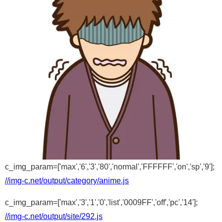
c_img_param=['max','6','3','80','normal','FFFFFF','on','sp','9'];
//img-c.net/output/category/anime.js
c_img_param=['max','3','1','0','list','0009FF','off','pc','14'];
//img-c.net/output/site/292.js