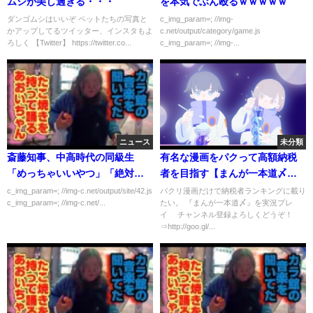
ムシが美し過ぎる・・・
を本気でぶん殴るｗｗｗｗｗ
ダンゴムシはいいぞ ペットたちの写真と
c_img_param=; //img-
かアップしてるツイッター、インスタもよ
c.net/output/category/game.js
ろしく 【Twitter】 https://twitter.co...
c_img_param=; //img-...
ニュース
未分類
斎藤知事、中高時代の同級生
有名な漫画をパクって高額納税
「めっちゃいいやつ」「絶対辞
者を目指す【まんが一本道〆】
めるなよ！」「卑怯な奴らに負
＃1
c_img_param=; //img-c.net/output/site/42.js
パクリ漫画だけで納税者ランキングに載り
c_img_param=; //img-c.net/...
たい。 『まんが一本道〆』を実況プレ
けるな！」
イ チャンネル登録よろしくどうぞ！
⇒http://goo.gl/...