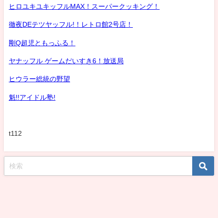
ヒロユキユキッフルMAX！スーパークッキング！
徹夜DEテツヤッフル!！レトロ館2号店！
剛Q超児ともっふる！
ヤナッフル ゲームだいすき6！放送局
ヒウラー総統の野望
魁!!アイドル塾!
t112