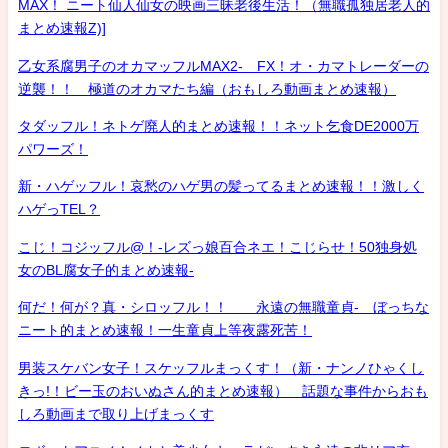
MAX！ ニート仙人仙女の映画三昧老後生活！（無職孤独居老人的
まとめ速報Z)]
乙女系腐男子のオカマッフルMAX2- FX！オ・カマトレーダーの
逆襲！！ 極道のオカマたち編（おもしろ動画まとめ速報）
タダッフル！ネトゲ廃人的まとめ速報！！ネット乞食DE2000万
パワーズ！
新・ハゲッフル！哀愁のハゲ男の髪ってるまとめ速報！！激しく
ハゲっTEL？
こじ！コジッフル@！-レズっ娘百合ネエ！こじらせ！50独身処
女のBL腐女子的まとめ速報-
何だ！何が？真・シロッフル！！ 永遠の無職童貞- ぼっちな
ニート的まとめ速報！一生童貞上等夜露死苦！
男装スケバン女子！スケッフルまっくす！（新・ナンノひゃくし
きっ!！ビー玉のおいぬさん的まとめ速報） 話題な事件からおも
しろ動画まで取り上げまっくす