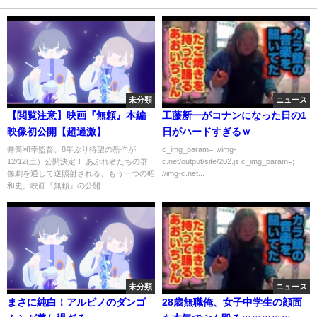
未分類
ニュース
【閲覧注意】映画『無頼』本編
工藤新一がコナンになった日の1
映像初公開【超過激】
日がハードすぎるｗ
井筒和幸監督、8年ぶり待望の新作が
c_img_param=; //img-
12/12(土）公開決定！ あぶれ者たちの群
c.net/output/site/202.js c_img_param=;
像劇を通して逆照射される、もう一つの昭
//img-c.net...
和史。映画『無頼』の公開...
未分類
ニュース
まさに純白！アルビノのダンゴ
28歳無職俺、女子中学生の顔面