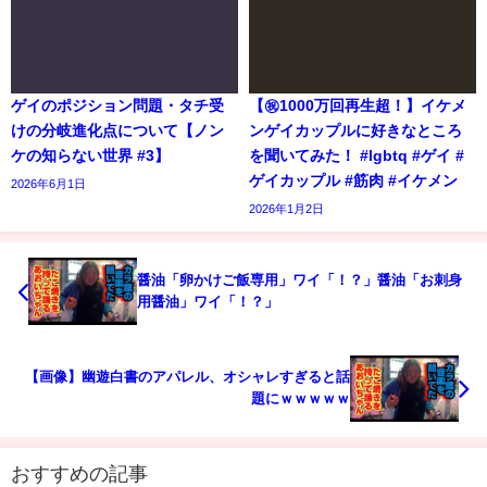
ゲイのポジション問題・タチ受
【㊗️1000万回再生超！】イケメ
けの分岐進化点について【ノン
ンゲイカップルに好きなところ
ケの知らない世界 #3】
を聞いてみた！ #lgbtq #ゲイ #
ゲイカップル #筋肉 #イケメン
2026年6月1日
2026年1月2日
醤油「卵かけご飯専用」ワイ「！？」醤油「お刺身
用醤油」ワイ「！？」
【画像】幽遊白書のアパレル、オシャレすぎると話
題にｗｗｗｗｗ
おすすめの記事