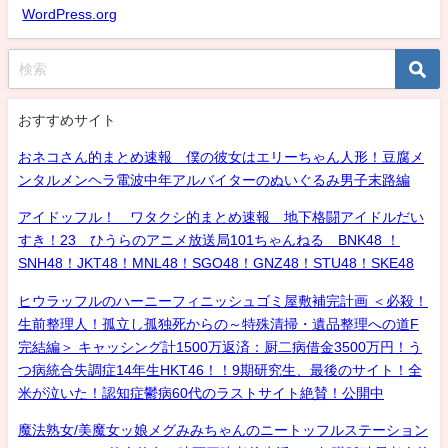
WordPress.org
おすすめサイト
おネコさん的まとめ速報 僕の彼女はエリーちゃん人形！豆腐メ
ンタルメンヘラ電波中年アルバイターのぬいぐるみ男子末路編
アイドッフル！ ワタクシ的まとめ速報 地下格闘アイドルだい
すき！23 ひうらのアニメ放送局101ちゃんねる BNK48 ！
SNH48！JKT48！MNL48！SGO48！GNZ48！STU48！SKE48
ヒウラッフルのハーニーフィニッシュゴミ屋敷補完計画 ＜必殺！
生前整理人！孤立し孤独死からの～特殊清掃・遺品整理への道F
完結編＞ キャッシング計1500万返済：厨二病借金3500万円！う
つ病統合失調症14年生HKT46！！9期研究生、最後のサイト！全
米が泣いた！認知症鬱病60代のラストサイト絶賛！公開中
魔法熟女/美魔女ッ娘メグみみちゃんのニートッフルステーション