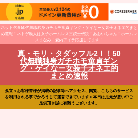
ネット乞食50代無職独身ガチホモ童貞ギング・ゲイなー女装子オネエ的まと
め速報！ネトゲ廃人は女子ホームレス三銃士伝説！あおいちゃん！ホームレ
スまなみ！愛内アイラ応援してます！
真・モリ・タダッフル2！！50
代無職独身ガチホモ童貞ギン
グ・ゲイなー女装子オネエ的
まとめ速報
孤立＜お客様皆様が掲載の記事等へアクセス、閲覧、こちらのサービス
を利用される事でかろうじて運営できています＞本日は足元が悪い中ご
足労頂き誠に有難うございます。