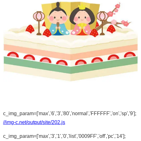
c_img_param=['max','6','3','80','normal','FFFFFF','on','sp','9'];
//img-c.net/output/site/202.js
c_img_param=['max','3','1','0','list','0009FF','off','pc','14'];