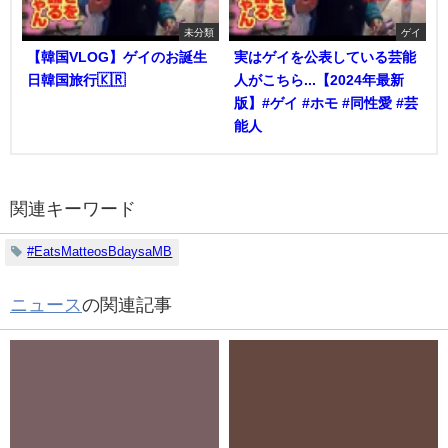
未分類
ゲイ
【韓国VLOG】ゲイのお誕生
実はゲイを公表している芸能
日韓国旅行🇰🇷
人がこちら...【2024年最新
版】#ゲイ #ホモ #同性愛 #芸
能人
関連キーワード
#EatsMatteosBdaysaMB
ニュース
の関連記事