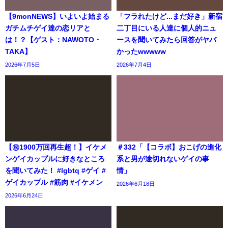
【9monNEWS】いよいよ始まる
「フラれたけど...まだ好き」新宿
ガチムチゲイ達の恋リアと
二丁目にいる人達に個人的ニュ
は！？【ゲスト：NAWOTO・
ースを聞いてみたら回答がヤバ
TAKA】
かったwwwww
2026年7月5日
2026年7月4日
【㊗️1900万回再生超！】イケメ
＃332「【コラボ】おこげの進化
ンゲイカップルに好きなところ
系と男が途切れないゲイの事
を聞いてみた！ #lgbtq #ゲイ #
情」
ゲイカップル #筋肉 #イケメン
2026年6月18日
2026年6月24日