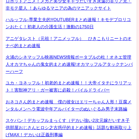
ロボットアニメ！メカと美少女キャラだいすき永遠の非リア充・
非モテ星人 ！あらゆるマニアの為のマニアックサイト
ハルッフル-専業主夫的YOUTUBERまとめ速報！キモデブロリコ
ンおたく！初老人の介護生活！激動の1750日
アニゲタレスト（元祖！アニメッフル） ひきこもりニートのオ
ナベ的まとめ速報
火浦のシネマッフル映画NEWS情報ポータブルの杜！オネエ管理
人オカマちゃんの鬼女的まとめ速報!オカマッフルアタックナンバ
ーハーフ
ユカ・ヨネッフル！初老的まとめ速報！！大帝イタチにラリアッ
ト！害獣神アリ・ガー被害に必殺！パイルドライバー
おネコさん的まとめ速報 僕の彼女はエリーちゃん人形！豆腐メ
ンタルメンヘラ電波中年アルバイターのぬいぐるみ男子末路編
スケバン！デカッフルまっくす（デカい強い2次元嫁だいすき子
供部屋おじさんヒロシ之古惑仔的まとめ速報）話題な動画取り上
げMAX！デカいは正義刑事編