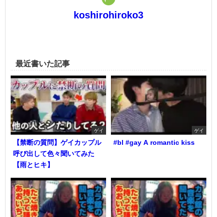
koshirohiroko3
最近書いた記事
ゲイ
ゲイ
【禁断の質問】ゲイカップル
#bl #gay A romantic kiss
呼び出して色々聞いてみた
【雨とヒキ】