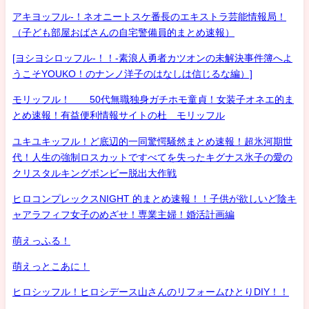
アキヨッフル-！ネオニートスケ番長のエキストラ芸能情報局！
（子ども部屋おばさんの自宅警備員的まとめ速報）
[ヨシヨシロッフル-！！-素浪人勇者カツオンの未解決事件簿へよ
うこそYOUKO！のナンノ洋子のはなしは信じるな編）]
モリッフル！ 50代無職独身ガチホモ童貞！女装子オネエ的ま
とめ速報！有益便利情報サイトの杜 モリッフル
ユキユキッフル！ど底辺的一同驚愕騒然まとめ速報！超氷河期世
代！人生の強制ロスカットですべてを失ったキグナス氷子の愛の
クリスタルキングボンビー脱出大作戦
ヒロコンプレックスNIGHT 的まとめ速報！！子供が欲しいど陰キ
ャアラフィフ女子のめざせ！専業主婦！婚活計画編
萌えっふる！
萌えっとこあに！
ヒロシッフル！ヒロシデース山さんのリフォームひとりDIY！！