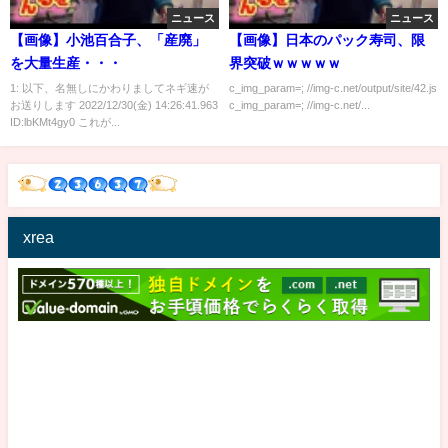
ニュース
ニュース
【画像】小池百合子、「産廃」
【画像】日本のパック寿司、限
を大量生産・・・
界突破ｗｗｗｗｗ
1: 以下、名無しにかわりましてネギ速が
c_img_param=; //img-c.net/output/site/42.js
お送りします 2022/12/30(金) 14:26:41.963
c_img_param=; //img-c.net/...
ID:lbKMt4gy0 これが...
xrea