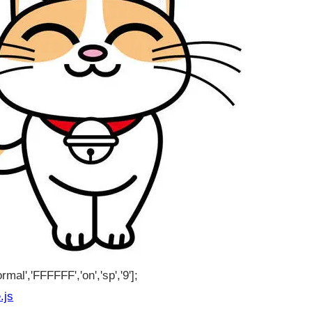
rmal','FFFFFF','on','sp','9'];
.js