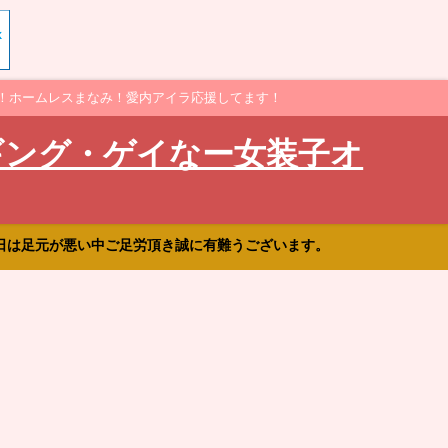
！ホームレスまなみ！愛内アイラ応援してます！
ギング・ゲイなー女装子オ
日は足元が悪い中ご足労頂き誠に有難うございます。