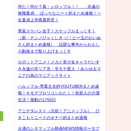
何だ！何が？真・シロッフル！！ 永遠の
無職童貞- ぼっちなニート的まとめ速報！一
生童貞上等夜露死苦！
男装スケバン女子！スケッフルまっくす！
（新・ナンノひゃくしきっ!！ビー玉のおいぬ
さん的まとめ速報） 話題な事件からおもし
ろ動画まで取り上げまっくす
ロボットアニメ！メカと美少女キャラだいす
き永遠の非リア充・非モテ星人 ！あらゆるマ
ニアの為のマニアックサイト
ハルッフル-専業主夫的YOUTUBERまとめ速
報！キモデブロリコンおたく！初老人の介護
生活！激動の1750日
アニゲタレスト（元祖！アニメッフル） ひ
きこもりニートのオナベ的まとめ速報
火浦のシネマッフル映画NEWS情報ポータブ