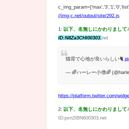
c_img_param=['max','3','1','0','list',
//img-c.net/output/site/292.js
1:
以下、名無しにかわりまして
ID:N8Za3CHl00303.
net
猫背で心地が良いらしい🐈
p
— 🌈ハーレー小僧🌈 (@harle
https://platform.twitter.com/widge
2:
以下、名無しにかわりまして
ID:pxn2IBN600303.net