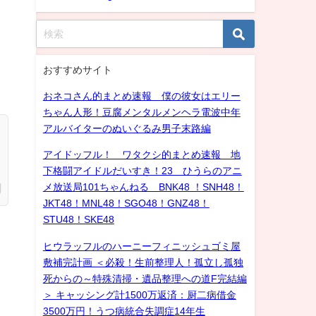
おすすめサイト
おネコさん的まとめ速報 僕の彼女はエリー
ちゃん人形！豆腐メンタルメンヘラ電波中年
アルバイターのぬいぐるみ男子末路編
アイドッフル！ ワタクシ的まとめ速報 地
下格闘アイドルだいすき！23 ひうらのアニ
メ放送局101ちゃんねる BNK48 ！SNH48！
JKT48！MNL48！SGO48！GNZ48！
STU48！SKE48
ヒウラッフルのハーニーフィニッシュゴミ屋
敷補完計画 ＜必殺！生前整理人！孤立し孤独
死からの～特殊清掃・遺品整理への道F完結編
＞ キャッシング計1500万返済：厨二病借金
3500万円！うつ病統合失調症14年生