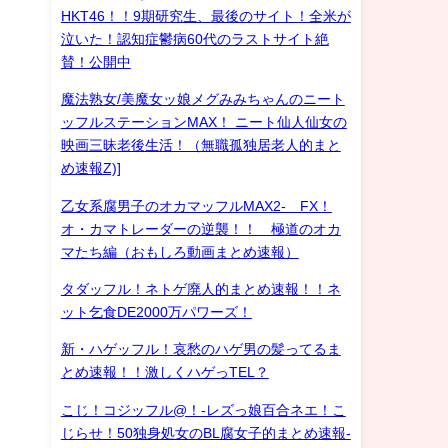
HKT46！！9期研究生、最後のサイト！全米が
泣いた！認知症鬱病60代のラストサイト絶
賛！公開中
魔法熟女/美魔女ッ娘メグみみちゃんのニート
ッフルステーションMAX！ ニート仙人仙女の
映画三昧老後生活！（無職孤独居老人的まと
め速報Z)]
乙女系腐男子のオカマッフルMAX2- FX！
オ・カマトレーダーの逆襲！！ 極道のオカ
マたち編（おもしろ動画まとめ速報）
タダッフル！ネトゲ廃人的まとめ速報！！ネ
ット乞食DE2000万パワーズ！
新・ハゲッフル！哀愁のハゲ男の髪ってるま
とめ速報！！激しくハゲっTEL？
こじ！コジッフル@！-レズっ娘百合ネエ！こ
じらせ！50独身処女のBL腐女子的まとめ速報-