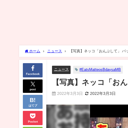
ホーム
ニュース
【写真】ネッコ「おんぶして」 バ
ニュース
#EatsMatteosBdaysaMB
Facebook
【写真】ネッコ「おん
post
2022年3月3日
2022年3月3日
はてブ
Pocket