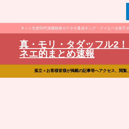
ネット乞食50代無職独身ガチホモ童貞ギング・ゲイなー女装子
真・モリ・タダッフル2！
ネエ的まとめ速報
孤立＜お客様皆様が掲載の記事等へアクセス、閲覧