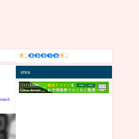
xrea
iroko3