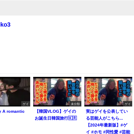
oko3
ゲイ
未分類
ゲイ
y A romantic
【韓国VLOG】ゲイの
実はゲイを公表してい
お誕生日韓国旅行🇰🇷
る芸能人がこちら...
【2024年最新版】#ゲ
イ #ホモ #同性愛 #芸能