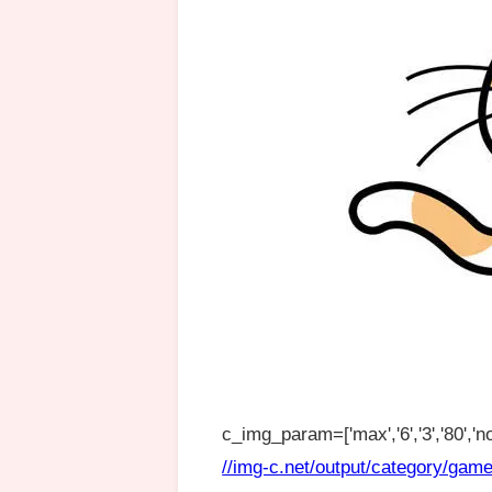
c_img_param=['max','6','3','80','no
//img-c.net/output/category/game