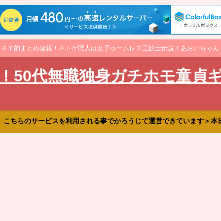
オネエ的まとめ速報！ネトゲ廃人は女子ホームレス三銃士伝説！あおいちゃん
！50代無職独身ガチホモ童貞
、こちらのサービスを利用される事でかろうじて運営できています＞本