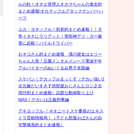
ルの杜！オネエ管理人オカマちゃんの鬼女的
まとめ速報!オカマッフルアタックナンバーハ
ーフ
ユカ・ヨネッフル！初老的まとめ速報！！大
帝イタチにラリアット！害獣神アリ・ガー被
害に必殺！パイルドライバー
おネコさん的まとめ速報 僕の彼女はエリー
ちゃん人形！豆腐メンタルメンヘラ電波中年
アルバイターのぬいぐるみ男子末路編
スケバン！デカッフルまっくす（デカい強い2
次元嫁だいすき子供部屋おじさんヒロシ之古
惑仔的まとめ速報）話題な動画取り上げ
MAX！デカいは正義刑事編
アキヨッフル-！ネオニートスケ番長のエキス
トラ芸能情報局！（子ども部屋おばさんの自
宅警備員的まとめ速報）