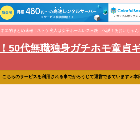
オネエ的まとめ速報！ネトゲ廃人は女子ホームレス三銃士伝説！あおいちゃん
！50代無職独身ガチホモ童貞
、こちらのサービスを利用される事でかろうじて運営できています＞本