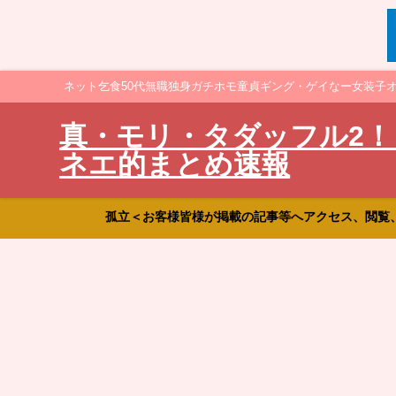
ネット乞食50代無職独身ガチホモ童貞ギング・ゲイなー女装子
真・モリ・タダッフル2！
ネエ的まとめ速報
孤立＜お客様皆様が掲載の記事等へアクセス、閲覧