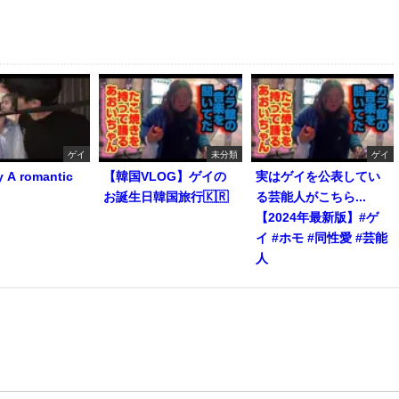
ゲイ
未分類
ゲイ
y A romantic
【韓国VLOG】ゲイの
実はゲイを公表してい
お誕生日韓国旅行🇰🇷
る芸能人がこちら...
【2024年最新版】#ゲ
イ #ホモ #同性愛 #芸能
人