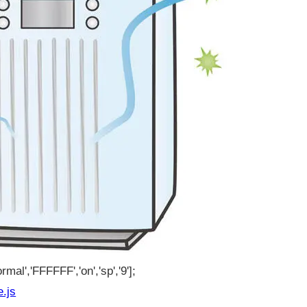
rmal','FFFFFF','on','sp','9'];
e.js