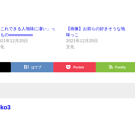
「これできる人地味に凄い」っ
【画像】お前らの好きそうな地
ものwwwwwwww
味っこ
021年12月20日
2021年12月20日
文化
文化
はてブ
Pocket
Feedly
oko3