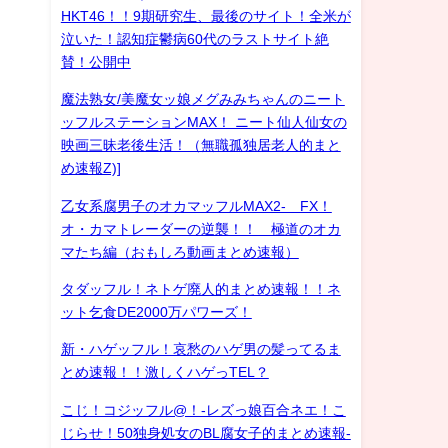
HKT46！！9期研究生、最後のサイト！全米が
泣いた！認知症鬱病60代のラストサイト絶
賛！公開中
魔法熟女/美魔女ッ娘メグみみちゃんのニート
ッフルステーションMAX！ ニート仙人仙女の
映画三昧老後生活！（無職孤独居老人的まと
め速報Z)]
乙女系腐男子のオカマッフルMAX2- FX！
オ・カマトレーダーの逆襲！！ 極道のオカ
マたち編（おもしろ動画まとめ速報）
タダッフル！ネトゲ廃人的まとめ速報！！ネ
ット乞食DE2000万パワーズ！
新・ハゲッフル！哀愁のハゲ男の髪ってるま
とめ速報！！激しくハゲっTEL？
こじ！コジッフル@！-レズっ娘百合ネエ！こ
じらせ！50独身処女のBL腐女子的まとめ速報-