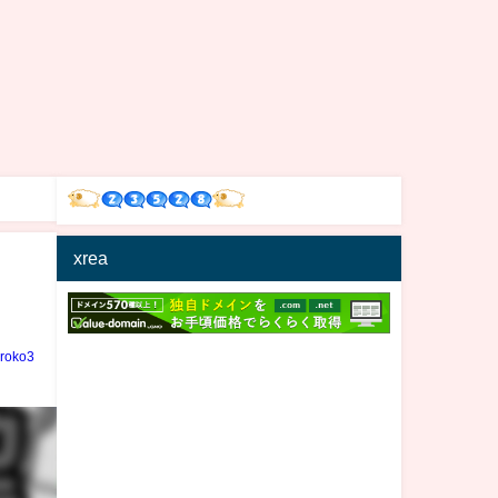
xrea
iroko3