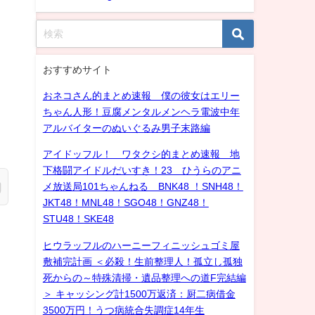
おすすめサイト
おネコさん的まとめ速報 僕の彼女はエリー
ちゃん人形！豆腐メンタルメンヘラ電波中年
アルバイターのぬいぐるみ男子末路編
アイドッフル！ ワタクシ的まとめ速報 地
下格闘アイドルだいすき！23 ひうらのアニ
メ放送局101ちゃんねる BNK48 ！SNH48！
JKT48！MNL48！SGO48！GNZ48！
STU48！SKE48
ヒウラッフルのハーニーフィニッシュゴミ屋
敷補完計画 ＜必殺！生前整理人！孤立し孤独
死からの～特殊清掃・遺品整理への道F完結編
＞ キャッシング計1500万返済：厨二病借金
3500万円！うつ病統合失調症14年生