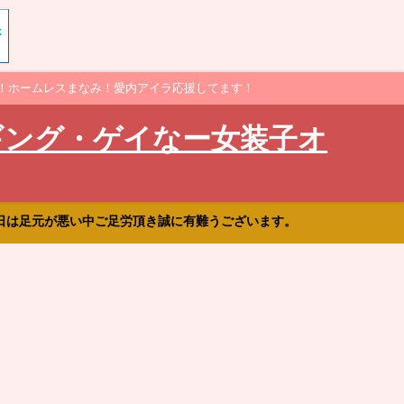
！ホームレスまなみ！愛内アイラ応援してます！
ギング・ゲイなー女装子オ
日は足元が悪い中ご足労頂き誠に有難うございます。