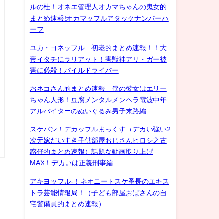
ルの杜！オネエ管理人オカマちゃんの鬼女的
まとめ速報!オカマッフルアタックナンバーハ
ーフ
ユカ・ヨネッフル！初老的まとめ速報！！大
帝イタチにラリアット！害獣神アリ・ガー被
害に必殺！パイルドライバー
おネコさん的まとめ速報 僕の彼女はエリー
ちゃん人形！豆腐メンタルメンヘラ電波中年
アルバイターのぬいぐるみ男子末路編
スケバン！デカッフルまっくす（デカい強い2
次元嫁だいすき子供部屋おじさんヒロシ之古
惑仔的まとめ速報）話題な動画取り上げ
MAX！デカいは正義刑事編
アキヨッフル-！ネオニートスケ番長のエキス
トラ芸能情報局！（子ども部屋おばさんの自
宅警備員的まとめ速報）