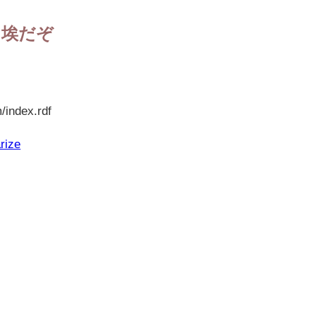
た埃だぞ
/index.rdf
rize