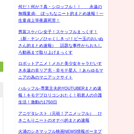
何だ！何が？真・シロッフル！！ 永遠の
無職童貞- ぼっちなニート的まとめ速報！一
生童貞上等夜露死苦！
男装スケバン女子！スケッフルまっくす！
（新・ナンノひゃくしきっ!！ビー玉のおいぬ
さん的まとめ速報） 話題な事件からおもし
ろ動画まで取り上げまっくす
ロボットアニメ！メカと美少女キャラだいす
き永遠の非リア充・非モテ星人 ！あらゆるマ
ニアの為のマニアックサイト
ハルッフル-専業主夫的YOUTUBERまとめ速
報！キモデブロリコンおたく！初老人の介護
生活！激動の1750日
アニゲタレスト（元祖！アニメッフル） ひ
きこもりニートのオナベ的まとめ速報
火浦のシネマッフル映画NEWS情報ポータブ