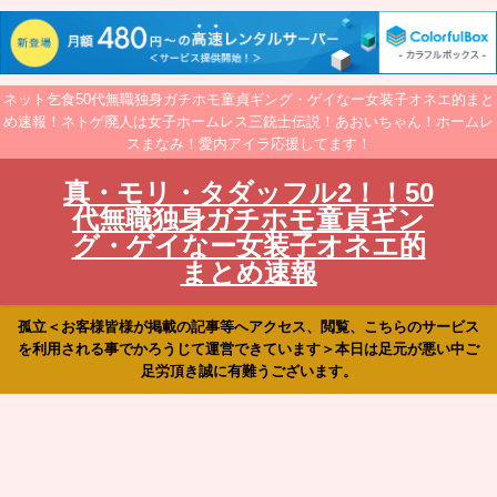
ネット乞食50代無職独身ガチホモ童貞ギング・ゲイなー女装子オネエ的まと
め速報！ネトゲ廃人は女子ホームレス三銃士伝説！あおいちゃん！ホームレ
スまなみ！愛内アイラ応援してます！
真・モリ・タダッフル2！！50
代無職独身ガチホモ童貞ギン
グ・ゲイなー女装子オネエ的
まとめ速報
孤立＜お客様皆様が掲載の記事等へアクセス、閲覧、こちらのサービス
を利用される事でかろうじて運営できています＞本日は足元が悪い中ご
足労頂き誠に有難うございます。