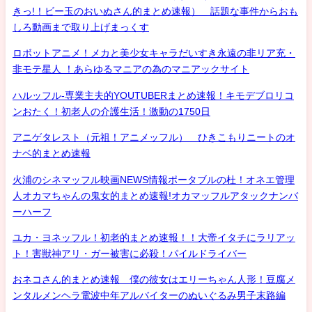
きっ!！ビー玉のおいぬさん的まとめ速報） 話題な事件からおも
しろ動画まで取り上げまっくす
ロボットアニメ！メカと美少女キャラだいすき永遠の非リア充・
非モテ星人 ！あらゆるマニアの為のマニアックサイト
ハルッフル-専業主夫的YOUTUBERまとめ速報！キモデブロリコ
ンおたく！初老人の介護生活！激動の1750日
アニゲタレスト（元祖！アニメッフル） ひきこもりニートのオ
ナベ的まとめ速報
火浦のシネマッフル映画NEWS情報ポータブルの杜！オネエ管理
人オカマちゃんの鬼女的まとめ速報!オカマッフルアタックナンバ
ーハーフ
ユカ・ヨネッフル！初老的まとめ速報！！大帝イタチにラリアッ
ト！害獣神アリ・ガー被害に必殺！パイルドライバー
おネコさん的まとめ速報 僕の彼女はエリーちゃん人形！豆腐メ
ンタルメンヘラ電波中年アルバイターのぬいぐるみ男子末路編