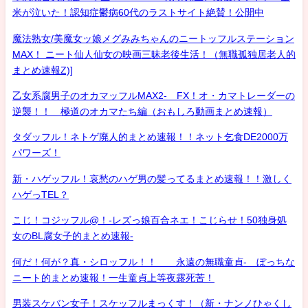
米が泣いた！認知症鬱病60代のラストサイト絶賛！公開中
魔法熟女/美魔女ッ娘メグみみちゃんのニートッフルステーション
MAX！ ニート仙人仙女の映画三昧老後生活！（無職孤独居老人的
まとめ速報Z)]
乙女系腐男子のオカマッフルMAX2- FX！オ・カマトレーダーの
逆襲！！ 極道のオカマたち編（おもしろ動画まとめ速報）
タダッフル！ネトゲ廃人的まとめ速報！！ネット乞食DE2000万
パワーズ！
新・ハゲッフル！哀愁のハゲ男の髪ってるまとめ速報！！激しく
ハゲっTEL？
こじ！コジッフル@！-レズっ娘百合ネエ！こじらせ！50独身処
女のBL腐女子的まとめ速報-
何だ！何が？真・シロッフル！！ 永遠の無職童貞- ぼっちな
ニート的まとめ速報！一生童貞上等夜露死苦！
男装スケバン女子！スケッフルまっくす！（新・ナンノひゃくし