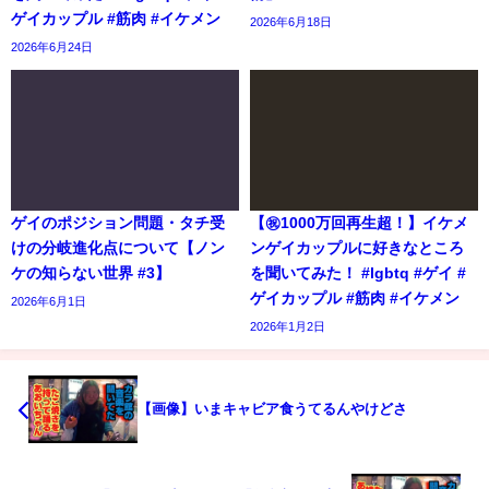
ゲイカップル #筋肉 #イケメン
2026年6月18日
2026年6月24日
ゲイのポジション問題・タチ受
【㊗️1000万回再生超！】イケメ
けの分岐進化点について【ノン
ンゲイカップルに好きなところ
ケの知らない世界 #3】
を聞いてみた！ #lgbtq #ゲイ #
ゲイカップル #筋肉 #イケメン
2026年6月1日
2026年1月2日
【画像】いまキャビア食うてるんやけどさ