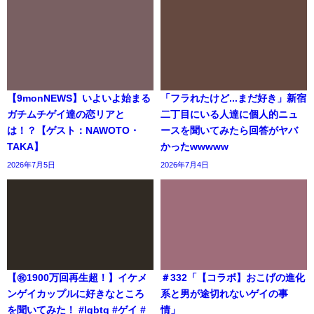
【9monNEWS】いよいよ始まる
「フラれたけど...まだ好き」新宿
ガチムチゲイ達の恋リアと
二丁目にいる人達に個人的ニュ
は！？【ゲスト：NAWOTO・
ースを聞いてみたら回答がヤバ
TAKA】
かったwwwww
2026年7月5日
2026年7月4日
【㊗️1900万回再生超！】イケメ
＃332「【コラボ】おこげの進化
ンゲイカップルに好きなところ
系と男が途切れないゲイの事
を聞いてみた！ #lgbtq #ゲイ #
情」