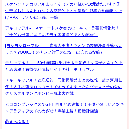
スケバン！デカッフルまっくす（デカい強い2次元嫁だいすき子
供部屋おじさんヒロシ之古惑仔的まとめ速報）話題な動画取り上
げMAX！デカいは正義刑事編
アキヨッフル-！ネオニートスケ番長のエキストラ芸能情報局！
（子ども部屋おばさんの自宅警備員的まとめ速報）
[ヨシヨシロッフル-！！-素浪人勇者カツオンの未解決事件簿へよ
うこそYOUKO！のナンノ洋子のはなしは信じるな編）]
モリッフル！ 50代無職独身ガチホモ童貞！女装子オネエ的ま
とめ速報！有益便利情報サイトの杜 モリッフル
ユキユキッフル！ど底辺的一同驚愕騒然まとめ速報！超氷河期世
代！人生の強制ロスカットですべてを失ったキグナス氷子の愛の
クリスタルキングボンビー脱出大作戦
ヒロコンプレックスNIGHT 的まとめ速報！！子供が欲しいど陰キ
ャアラフィフ女子のめざせ！専業主婦！婚活計画編
萌えっふる！