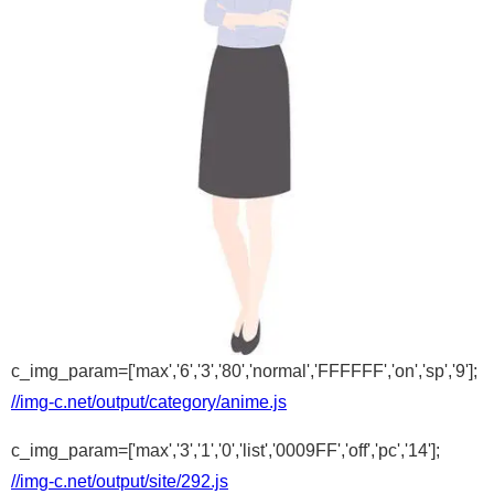
c_img_param=['max','6','3','80','normal','FFFFFF','on','sp','9'];
//img-c.net/output/category/anime.js
c_img_param=['max','3','1','0','list','0009FF','off','pc','14'];
//img-c.net/output/site/292.js