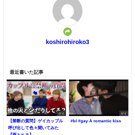
koshirohiroko3
最近書いた記事
ゲイ
ゲイ
【禁断の質問】ゲイカップル
#bl #gay A romantic kiss
呼び出して色々聞いてみた
【雨とヒキ】