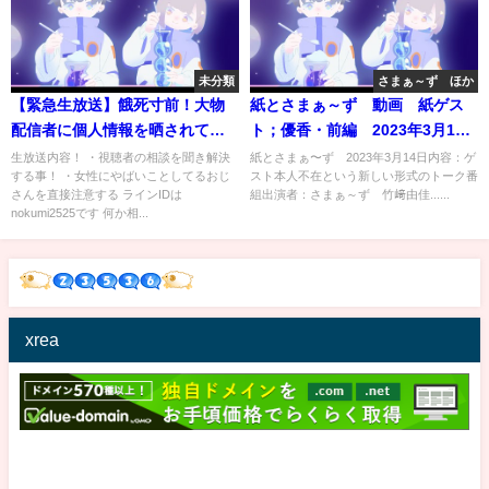
未分類
さまぁ～ず ほか
【緊急生放送】餓死寸前！大物
紙とさまぁ～ず 動画 紙ゲス
配信者に個人情報を晒されてお
ト；優香・前編 2023年3月14
金が無くなった人が助けて！ヤ
日
生放送内容！ ・視聴者の相談を聞き解決
紙とさまぁ〜ず 2023年3月14日内容：ゲ
する事！ ・女性にやばいことしてるおじ
スト本人不在という新しい形式のトーク番
バい発言連発で修羅場にｗ
さんを直接注意する ラインIDは
組出演者：さまぁ～ず 竹﨑由佳......
nokumi2525です 何か相...
xrea