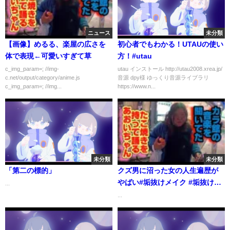
ニュース
未分類
【画像】めるる、楽屋の広さを
初心者でもわかる！UTAUの使い
体で表現←可愛いすぎて草
方！#utau
c_img_param=; //img-
utau インストール http://utau2008.xrea.jp/
c.net/output/category/anime.js
音源 dpy様 ゆっくり音源ライブラリ
c_img_param=; //img...
https://www.n...
未分類
未分類
「第二の標的」
クズ男に沼った女の人生遍歴が
やばい#垢抜けメイク #垢抜け方
...
法 #恋愛あるある #恋愛心理学 #
...
ビフォーアフター #ダイエット