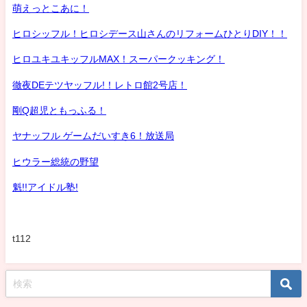
萌えっとこあに！
ヒロシッフル！ヒロシデース山さんのリフォームひとりDIY！！
ヒロユキユキッフルMAX！スーパークッキング！
徹夜DEテツヤッフル!！レトロ館2号店！
剛Q超児ともっふる！
ヤナッフル ゲームだいすき6！放送局
ヒウラー総統の野望
魁!!アイドル塾!
t112