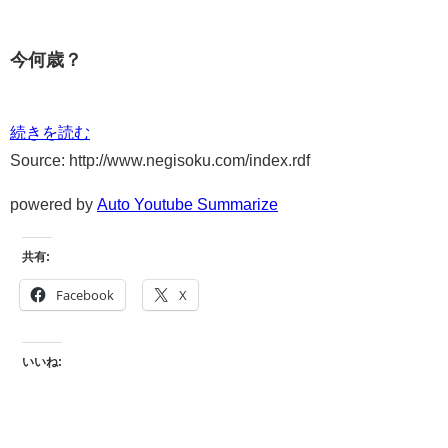
今何歳？
続きを読む
Source: http://www.negisoku.com/index.rdf
powered by
Auto Youtube Summarize
共有:
Facebook
X
いいね: