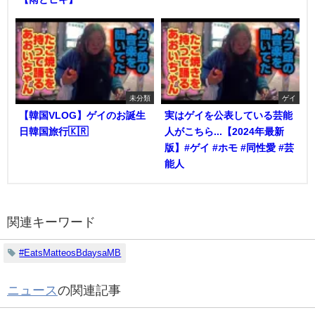
未分類
ゲイ
【韓国VLOG】ゲイのお誕生
実はゲイを公表している芸能
日韓国旅行🇰🇷
人がこちら...【2024年最新
版】#ゲイ #ホモ #同性愛 #芸
能人
関連キーワード
#EatsMatteosBdaysaMB
ニュース
の関連記事