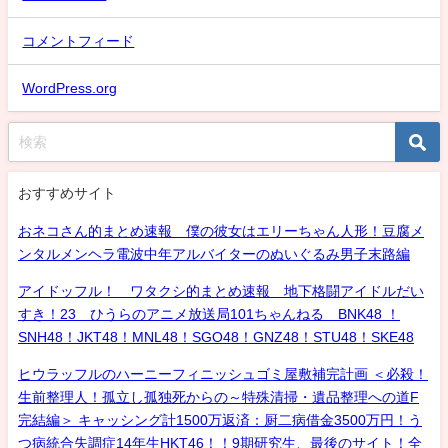
コメントフィード
WordPress.org
おすすめサイト
おネコさん的まとめ速報 僕の彼女はエリーちゃん人形！豆腐メ
ンタルメンヘラ電波中年アルバイターのぬいぐるみ男子末路編
アイドッフル！ ワタクシ的まとめ速報 地下格闘アイドルだい
すき！23 ひうらのアニメ放送局101ちゃんねる BNK48 ！
SNH48！JKT48！MNL48！SGO48！GNZ48！STU48！SKE48
ヒウラッフルのハーニーフィニッシュゴミ屋敷補完計画 ＜必殺！
生前整理人！孤立し孤独死からの～特殊清掃・遺品整理への道F
完結編＞ キャッシング計1500万返済：厨二病借金3500万円！う
つ病統合失調症14年生HKT46！！9期研究生、最後のサイト！全