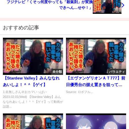
フジテレビ「くそっ何度やっても「殺鼠剤」が変換
できへん…せや！」
おすすめの記事
未分類
バラエティ
【Stardew Valley】みんななれ
【エヴァンゲリオンＡＴ777】前
あいしよ！＾＾【ゲイ】
日優秀台の据え置きを狙ってみ
た【ほりでーの稼動画日記＃4】
1:名無しさん＠おカマいっぱい
Source: ロボフル...
2023.02.01(Wed) 【Stardew Valley】みん
ななれあいしよ！＾＾【ゲイ】って動画が
話題...