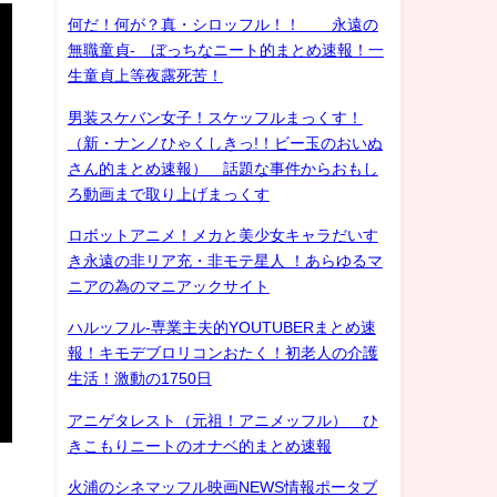
何だ！何が？真・シロッフル！！ 永遠の
無職童貞- ぼっちなニート的まとめ速報！一
生童貞上等夜露死苦！
男装スケバン女子！スケッフルまっくす！
（新・ナンノひゃくしきっ!！ビー玉のおいぬ
さん的まとめ速報） 話題な事件からおもし
ろ動画まで取り上げまっくす
ロボットアニメ！メカと美少女キャラだいす
き永遠の非リア充・非モテ星人 ！あらゆるマ
ニアの為のマニアックサイト
ハルッフル-専業主夫的YOUTUBERまとめ速
報！キモデブロリコンおたく！初老人の介護
生活！激動の1750日
アニゲタレスト（元祖！アニメッフル） ひ
きこもりニートのオナベ的まとめ速報
火浦のシネマッフル映画NEWS情報ポータブ