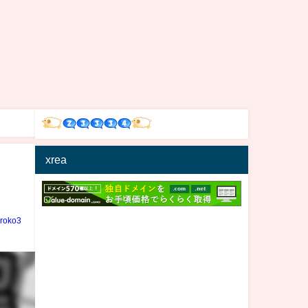
xrea
iroko3