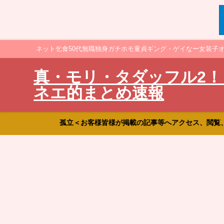
ネット乞食50代無職独身ガチホモ童貞ギング・ゲイなー女装子
真・モリ・タダッフル2！
ネエ的まとめ速報
孤立＜お客様皆様が掲載の記事等へアクセス、閲覧