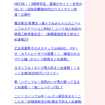
HKT46！！9期研究生、最後のサイト！全米が
泣いた！認知症鬱病60代のラストサイト絶
賛！公開中
魔法熟女/美魔女ッ娘メグみみちゃんのニート
ッフルステーションMAX！ ニート仙人仙女の
映画三昧老後生活！（無職孤独居老人的まと
め速報Z)]
乙女系腐男子のオカマッフルMAX2- FX！
オ・カマトレーダーの逆襲！！ 極道のオカ
マたち編（おもしろ動画まとめ速報）
タダッフル！ネトゲ廃人的まとめ速報！！ネ
ット乞食DE2000万パワーズ！
新・ハゲッフル！哀愁のハゲ男の髪ってるま
とめ速報！！激しくハゲっTEL？
こじ！コジッフル@！-レズっ娘百合ネエ！こ
じらせ！50独身処女のBL腐女子的まとめ速報-