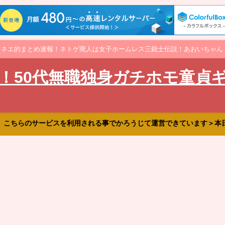
オネエ的まとめ速報！ネトゲ廃人は女子ホームレス三銃士伝説！あおいちゃん
！50代無職独身ガチホモ童貞
、こちらのサービスを利用される事でかろうじて運営できています＞本