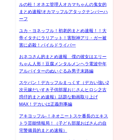
ルの杜！オネエ管理人オカマちゃんの鬼女的
まとめ速報!オカマッフルアタックナンバーハ
ーフ
ユカ・ヨネッフル！初老的まとめ速報！！大
帝イタチにラリアット！害獣神アリ・ガー被
害に必殺！パイルドライバー
おネコさん的まとめ速報 僕の彼女はエリー
ちゃん人形！豆腐メンタルメンヘラ電波中年
アルバイターのぬいぐるみ男子末路編
スケバン！デカッフルまっくす（デカい強い2
次元嫁だいすき子供部屋おじさんヒロシ之古
惑仔的まとめ速報）話題な動画取り上げ
MAX！デカいは正義刑事編
アキヨッフル-！ネオニートスケ番長のエキス
トラ芸能情報局！（子ども部屋おばさんの自
宅警備員的まとめ速報）