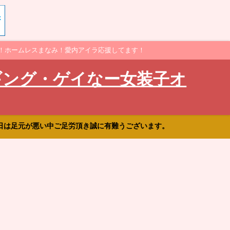
！ホームレスまなみ！愛内アイラ応援してます！
ギング・ゲイなー女装子オ
日は足元が悪い中ご足労頂き誠に有難うございます。