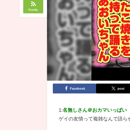
Feedly
Facebook
post
1:
名無しさん＠おカマいっぱい
ゲイの友情って複雑なんで語ら