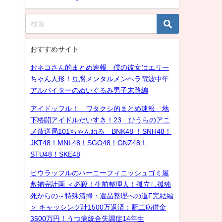
おすすめサイト
おネコさん的まとめ速報 僕の彼女はエリー
ちゃん人形！豆腐メンタルメンヘラ電波中年
アルバイターのぬいぐるみ男子末路編
アイドッフル！ ワタクシ的まとめ速報 地
下格闘アイドルだいすき！23 ひうらのアニ
メ放送局101ちゃんねる BNK48 ！SNH48！
JKT48！MNL48！SGO48！GNZ48！
STU48！SKE48
ヒウラッフルのハーニーフィニッシュゴミ屋
敷補完計画 ＜必殺！生前整理人！孤立し孤独
死からの～特殊清掃・遺品整理への道F完結編
＞ キャッシング計1500万返済：厨二病借金
3500万円！うつ病統合失調症14年生