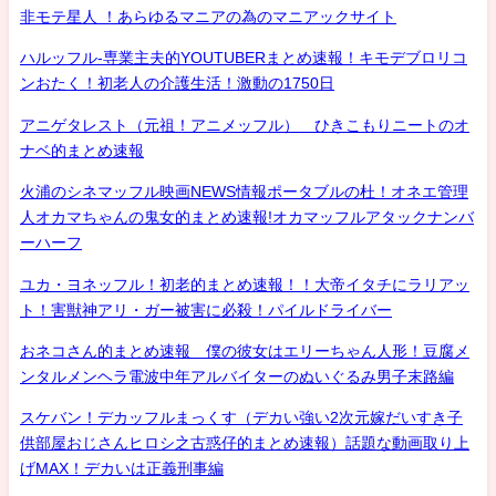
非モテ星人 ！あらゆるマニアの為のマニアックサイト
ハルッフル-専業主夫的YOUTUBERまとめ速報！キモデブロリコ
ンおたく！初老人の介護生活！激動の1750日
アニゲタレスト（元祖！アニメッフル） ひきこもりニートのオ
ナベ的まとめ速報
火浦のシネマッフル映画NEWS情報ポータブルの杜！オネエ管理
人オカマちゃんの鬼女的まとめ速報!オカマッフルアタックナンバ
ーハーフ
ユカ・ヨネッフル！初老的まとめ速報！！大帝イタチにラリアッ
ト！害獣神アリ・ガー被害に必殺！パイルドライバー
おネコさん的まとめ速報 僕の彼女はエリーちゃん人形！豆腐メ
ンタルメンヘラ電波中年アルバイターのぬいぐるみ男子末路編
スケバン！デカッフルまっくす（デカい強い2次元嫁だいすき子
供部屋おじさんヒロシ之古惑仔的まとめ速報）話題な動画取り上
げMAX！デカいは正義刑事編