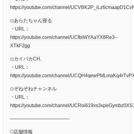
https://youtube.com/channel/UCVBK2P_iLz6cmaapD1Cv
◽︎あらたちゃん寝る
・URL：
https://youtube.com/channel/UCfbiWYAaYX8Re3--
XTkF2gg
◽︎カイパカCH.
・URL：
https://youtube.com/channel/UCQH4qewPMLmaKq4rTvP
◽︎ぞねぞねチャンネル
・URL：
https://youtube.com/channel/UCRoi619xs3xpeGymbz0X
──────────────────
◻️店舗情報