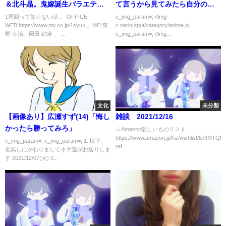
＆北斗晶。鬼嫁誕生バラエティ
て言うから見てみたら自分の母
ーに進出きっかけは？倒産・貯
親だった
1周回って知らない話 。 OFFICE
c_img_param=; //img-
WEB:https://www.ntv.co.jp/1syuu 。MC:東
c.net/output/category/anime.js
金ゼロを救ったのは？運命を変
野 幸治、岡田 結実 、 ...
c_img_param=; //img...
えた東スポの記事 PART 4/4
文化
未分類
【画像あり】広瀬すず(14)「悔し
雑談 2021/12/16
かったら勝ってみろ」
☆Amazon欲しいものリスト
https://www.amazon.jp/hz/wishlist/ls/3M
c_img_param=; c_img_param=; 1: 以下、
ref...
名無しにかわりましてネギ速がお送りしま
す 2021/12/07(火) 0...