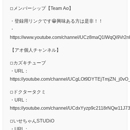
◽︎メンバーシップ【Team Ao】
・登録用リンクです😁興味ある方は是非！！
・
https://www.youtube.com/channel/UCz8maQ1IWqQi9Vr2n
【アオ個人チャンネル】
◽︎カズキチューブ
・URL：
https://youtube.com/channel/UCgLOt9DYTEjTmjZN_j0vO
◽︎ドクタータクミ
・URL：
https://youtube.com/channel/UCdxYyzp9c2118rNQw11J7
◽︎いせちゃんSTUDiO
・URL：