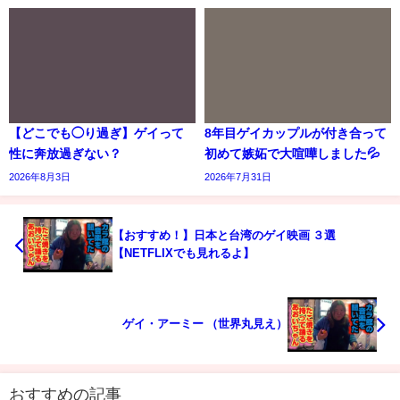
【どこでも◯り過ぎ】ゲイって
8年目ゲイカップルが付き合って
性に奔放過ぎない？
初めて嫉妬で大喧嘩しました💦
2026年8月3日
2026年7月31日
【おすすめ！】日本と台湾のゲイ映画 ３選
【NETFLIXでも見れるよ】
ゲイ・アーミー （世界丸見え）
おすすめの記事