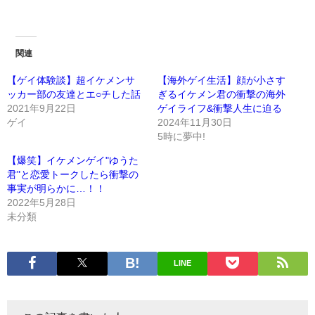
関連
【ゲイ体験談】超イケメンサ
【海外ゲイ生活】顔が小さす
ッカー部の友達とエ○チした話
ぎるイケメン君の衝撃の海外
2021年9月22日
ゲイライフ&衝撃人生に迫る
ゲイ
2024年11月30日
5時に夢中!
【爆笑】イケメンゲイ"ゆうた
君"と恋愛トークしたら衝撃の
事実が明らかに…！！
2022年5月28日
未分類
LINE