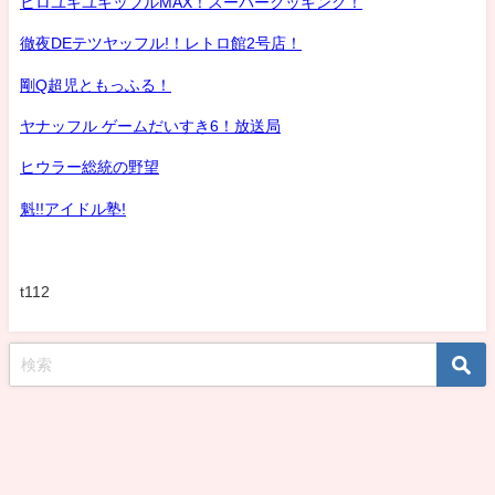
ヒロユキユキッフルMAX！スーパークッキング！
徹夜DEテツヤッフル!！レトロ館2号店！
剛Q超児ともっふる！
ヤナッフル ゲームだいすき6！放送局
ヒウラー総統の野望
魁!!アイドル塾!
t112