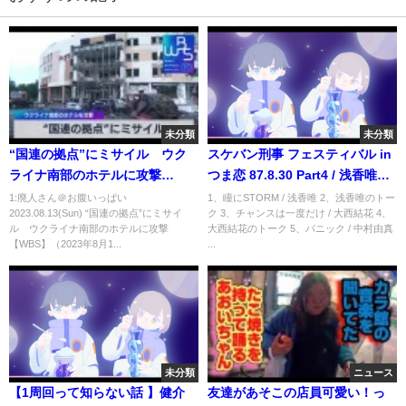
未分類
未分類
“国連の拠点”にミサイル ウク
スケバン刑事 フェスティバル in
ライナ南部のホテルに攻撃
つま恋 87.8.30 Part4 / 浅香唯・
【WBS】（2023年8月11日）
大西結花・中村由真
1:廃人さん＠お腹いっぱい
1、瞳にSTORM / 浅香唯 2、浅香唯のトー
2023.08.13(Sun) “国連の拠点”にミサイ
ク 3、チャンスは一度だけ / 大西結花 4、
ル ウクライナ南部のホテルに攻撃
大西結花のトーク 5、パニック / 中村由真
【WBS】（2023年8月1...
...
未分類
ニュース
【1周回って知らない話 】健介
友達があそこの店員可愛い！っ