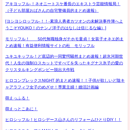
アキヨッフル-！ネオニートスケ番長のエキストラ芸能情報局！
（子ども部屋おばさんの自宅警備員的まとめ速報）
[ヨシヨシロッフル-！！-素浪人勇者カツオンの未解決事件簿へよ
うこそYOUKO！のナンノ洋子のはなしは信じるな編）]
モリッフル！ 50代無職独身ガチホモ童貞！女装子オネエ的ま
とめ速報！有益便利情報サイトの杜 モリッフル
ユキユキッフル！ど底辺的一同驚愕騒然まとめ速報！超氷河期世
代！人生の強制ロスカットですべてを失ったキグナス氷子の愛の
クリスタルキングボンビー脱出大作戦
ヒロコンプレックスNIGHT 的まとめ速報！！子供が欲しいど陰キ
ャアラフィフ女子のめざせ！専業主婦！婚活計画編
萌えっふる！
萌えっとこあに！
ヒロシッフル！ヒロシデース山さんのリフォームひとりDIY！！