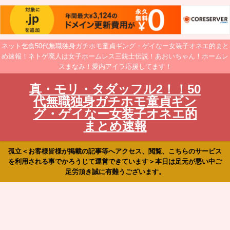
ネット乞食50代無職独身ガチホモ童貞ギング・ゲイなー女装子オネエ的まと
め速報！ネトゲ廃人は女子ホームレス三銃士伝説！あおいちゃん！ホームレ
スまなみ！愛内アイラ応援してます！
真・モリ・タダッフル2！！50
代無職独身ガチホモ童貞ギン
グ・ゲイなー女装子オネエ的
まとめ速報
孤立＜お客様皆様が掲載の記事等へアクセス、閲覧、こちらのサービス
を利用される事でかろうじて運営できています＞本日は足元が悪い中ご
足労頂き誠に有難うございます。