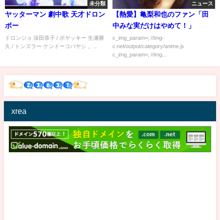
未分類
ニュース
ヤッターマン 劇中歌 天才ドロン
【熱愛】亀梨和也のファン「田
ボー
中みな実だけはやめて！」
ドロンジョ 深田恭子 / ボヤッキー 生瀬勝
c_img_param=; //img-
久 / トンズラー ケンドーコバヤシ 。...
c.net/output/category/anime.js
c_img_param=; //img...
xrea