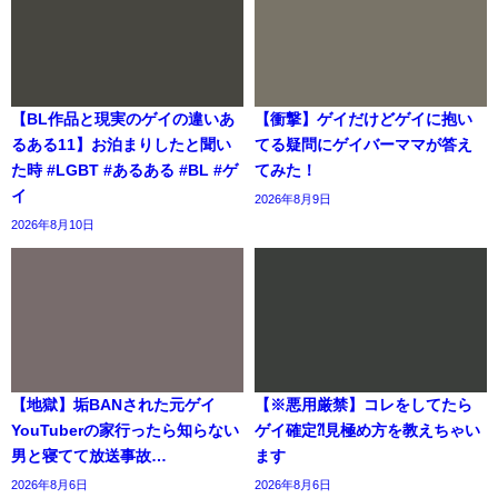
【BL作品と現実のゲイの違いあ
【衝撃】ゲイだけどゲイに抱い
るある11】お泊まりしたと聞い
てる疑問にゲイバーママが答え
た時 #LGBT #あるある #BL #ゲ
てみた！
イ
2026年8月9日
2026年8月10日
【地獄】垢BANされた元ゲイ
【※悪用厳禁】コレをしてたら
YouTuberの家行ったら知らない
ゲイ確定⁈見極め方を教えちゃい
男と寝てて放送事故…
ます
2026年8月6日
2026年8月6日