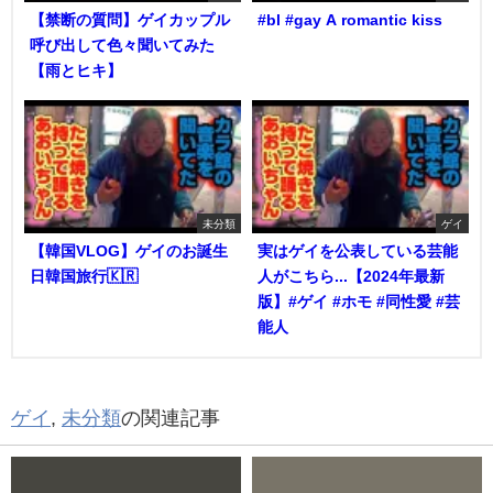
【禁断の質問】ゲイカップル
#bl #gay A romantic kiss
呼び出して色々聞いてみた
【雨とヒキ】
未分類
ゲイ
【韓国VLOG】ゲイのお誕生
実はゲイを公表している芸能
日韓国旅行🇰🇷
人がこちら...【2024年最新
版】#ゲイ #ホモ #同性愛 #芸
能人
ゲイ
,
未分類
の関連記事