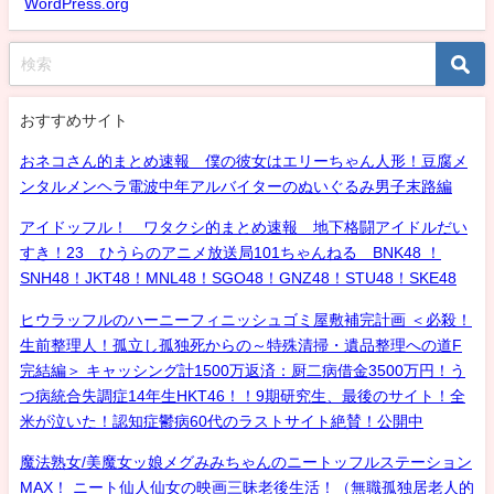
WordPress.org
おすすめサイト
おネコさん的まとめ速報 僕の彼女はエリーちゃん人形！豆腐メ
ンタルメンヘラ電波中年アルバイターのぬいぐるみ男子末路編
アイドッフル！ ワタクシ的まとめ速報 地下格闘アイドルだい
すき！23 ひうらのアニメ放送局101ちゃんねる BNK48 ！
SNH48！JKT48！MNL48！SGO48！GNZ48！STU48！SKE48
ヒウラッフルのハーニーフィニッシュゴミ屋敷補完計画 ＜必殺！
生前整理人！孤立し孤独死からの～特殊清掃・遺品整理への道F
完結編＞ キャッシング計1500万返済：厨二病借金3500万円！う
つ病統合失調症14年生HKT46！！9期研究生、最後のサイト！全
米が泣いた！認知症鬱病60代のラストサイト絶賛！公開中
魔法熟女/美魔女ッ娘メグみみちゃんのニートッフルステーション
MAX！ ニート仙人仙女の映画三昧老後生活！（無職孤独居老人的