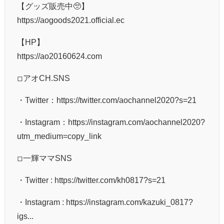
【グッズ販売中🥺】
https://aogoods2021.official.ec
【HP】
https://ao20160624.com
◽︎アオCH.SNS
・Twitter：https://twitter.com/aochannel2020?s=21
・Instagram：https://instagram.com/aochannel2020?
utm_medium=copy_link
◽︎一輝ママSNS
・Twitter : https://twitter.com/kh0817?s=21
・Instagram : https://instagram.com/kazuki_0817?
igs...