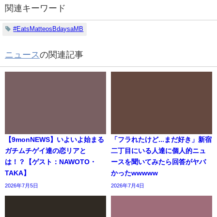
関連キーワード
#EatsMatteosBdaysaMB
ニュース
の関連記事
【9monNEWS】いよいよ始まる
「フラれたけど...まだ好き」新宿
ガチムチゲイ達の恋リアと
二丁目にいる人達に個人的ニュ
は！？【ゲスト：NAWOTO・
ースを聞いてみたら回答がヤバ
TAKA】
かったwwwww
2026年7月5日
2026年7月4日