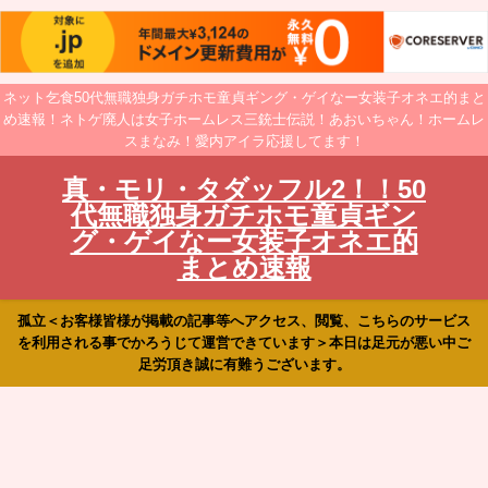
ネット乞食50代無職独身ガチホモ童貞ギング・ゲイなー女装子オネエ的まと
め速報！ネトゲ廃人は女子ホームレス三銃士伝説！あおいちゃん！ホームレ
スまなみ！愛内アイラ応援してます！
真・モリ・タダッフル2！！50
代無職独身ガチホモ童貞ギン
グ・ゲイなー女装子オネエ的
まとめ速報
孤立＜お客様皆様が掲載の記事等へアクセス、閲覧、こちらのサービス
を利用される事でかろうじて運営できています＞本日は足元が悪い中ご
足労頂き誠に有難うございます。