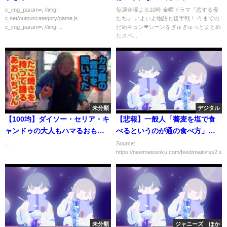
ン」【TBS】
c_img_param=; //img-
毎週金曜よる10時 金曜ドラマ『恋する母
c.net/output/category/game.js
たち』 いよいよ物語も後半戦！ 今までの
c_img_param=; //img-...
だめキュン❤︎シーンをぎゅぎゅっとまとめ
たスペ...
未分類
デジタル
【100均】ダイソー・セリア・キ
【悲報】一般人「蕎麦を塩で食
ャンドゥの大人もハマるおもち
べるというのが通の食べ方」老
ゃ５選！シリーズ物はコレクシ
舗蕎麦屋「…」 →
...
Source:
https://newmatosoku.com/feed/main/rss2.xml.
ョンにも
未分類
ジャニーズ ほか