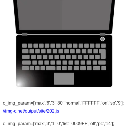
c_img_param=['max','6','3','80','normal','FFFFFF','on','sp','9'];
//img-c.net/output/site/202.js
c_img_param=['max','3','1','0','list','0009FF','off','pc','14'];