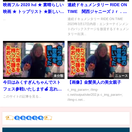
映画フル 2020 hd ★ 素晴らしい
連続ドキュメンタリー RIDE ON
映画 ★ トップリスト ★新しいア
TIME 関西ジャニーズＪｒ．に
クション映画 2019
密着 3月17日
...
連続ドキュメンタリー RIDE ON TIME
2023年3月17日内容：エンターテインメン
トのバックステージを放送するドキュメン
タリー出演...
未分類
ニュース
今日はみくすぎんちゃんでスト
【画像】金髪美人の美女親子
フェス参戦いたします🍎 忘れ物
c_img_param=; //img-
c.net/output/site/202.js c_img_param=;
し...
このサイトの記事を見る...
//img-c.net...