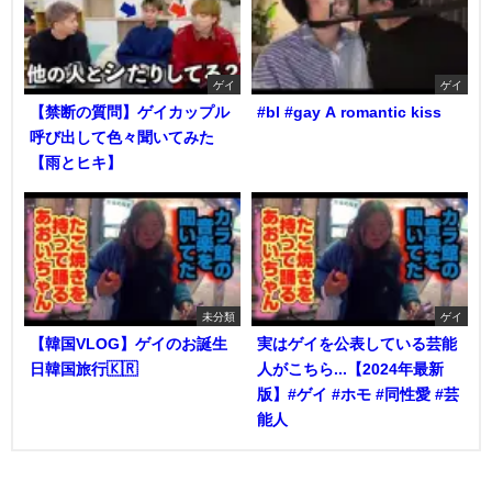
ゲイ
ゲイ
【禁断の質問】ゲイカップル
#bl #gay A romantic kiss
呼び出して色々聞いてみた
【雨とヒキ】
未分類
ゲイ
【韓国VLOG】ゲイのお誕生
実はゲイを公表している芸能
日韓国旅行🇰🇷
人がこちら...【2024年最新
版】#ゲイ #ホモ #同性愛 #芸
能人