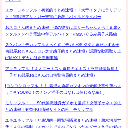
ユカ・ヨネッフル！初老的まとめ速報！！大帝イタチにラリアッ
ト！害獣神アリ・ガー被害に必殺！パイルドライバー
おネコさん的まとめ速報 僕の彼女はエリーちゃん人形！豆腐メ
ンタルメンヘラ電波中年アルバイターのぬいぐるみ男子末路編
スケバン！デカッフルまっくす（デカい強い2次元嫁だいすき子
供部屋おじさんヒロシ之古惑仔的まとめ速報）話題な動画取り上
げMAX！デカいは正義刑事編
アキヨッフル-！ネオニートスケ番長のエキストラ芸能情報局！
（子ども部屋おばさんの自宅警備員的まとめ速報）
[ヨシヨシロッフル-！！-素浪人勇者カツオンの未解決事件簿へよ
うこそYOUKO！のナンノ洋子のはなしは信じるな編）]
モリッフル！ 50代無職独身ガチホモ童貞！女装子オネエ的ま
とめ速報！有益便利情報サイトの杜 モリッフル
ユキユキッフル！ど底辺的一同驚愕騒然まとめ速報！超氷河期世
代！人生の強制ロスカットですべてを失ったキグナス氷子の愛の