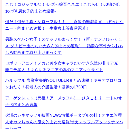
こじ！コジッフル@！-レズっ娘百合ネエ！こじらせ！50独身処
女のBL腐女子的まとめ速報-
何だ！何が？真・シロッフル！！ 永遠の無職童貞- ぼっちな
ニート的まとめ速報！一生童貞上等夜露死苦！
男装スケバン女子！スケッフルまっくす！（新・ナンノひゃくし
きっ!！ビー玉のおいぬさん的まとめ速報） 話題な事件からおも
しろ動画まで取り上げまっくす
ロボットアニメ！メカと美少女キャラだいすき永遠の非リア充・
非モテ星人 ！あらゆるマニアの為のマニアックサイト
ハルッフル-専業主夫的YOUTUBERまとめ速報！キモデブロリコ
ンおたく！初老人の介護生活！激動の1750日
アニゲタレスト（元祖！アニメッフル） ひきこもりニートのオ
ナベ的まとめ速報
火浦のシネマッフル映画NEWS情報ポータブルの杜！オネエ管理
人オカマちゃんの鬼女的まとめ速報!オカマッフルアタックナンバ
ーハーフ