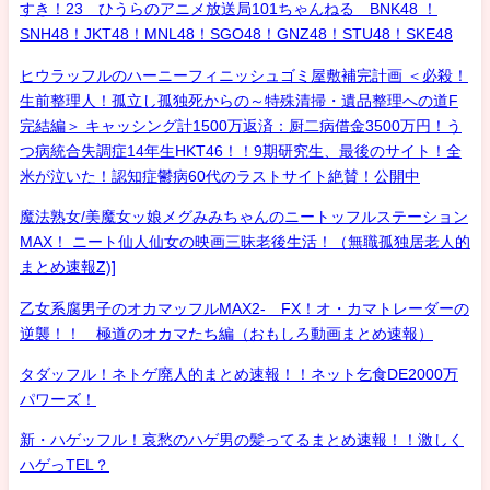
すき！23 ひうらのアニメ放送局101ちゃんねる BNK48 ！
SNH48！JKT48！MNL48！SGO48！GNZ48！STU48！SKE48
ヒウラッフルのハーニーフィニッシュゴミ屋敷補完計画 ＜必殺！
生前整理人！孤立し孤独死からの～特殊清掃・遺品整理への道F
完結編＞ キャッシング計1500万返済：厨二病借金3500万円！う
つ病統合失調症14年生HKT46！！9期研究生、最後のサイト！全
米が泣いた！認知症鬱病60代のラストサイト絶賛！公開中
魔法熟女/美魔女ッ娘メグみみちゃんのニートッフルステーション
MAX！ ニート仙人仙女の映画三昧老後生活！（無職孤独居老人的
まとめ速報Z)]
乙女系腐男子のオカマッフルMAX2- FX！オ・カマトレーダーの
逆襲！！ 極道のオカマたち編（おもしろ動画まとめ速報）
タダッフル！ネトゲ廃人的まとめ速報！！ネット乞食DE2000万
パワーズ！
新・ハゲッフル！哀愁のハゲ男の髪ってるまとめ速報！！激しく
ハゲっTEL？