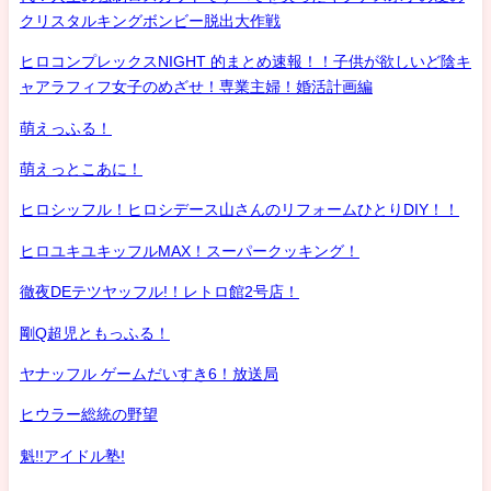
クリスタルキングボンビー脱出大作戦
ヒロコンプレックスNIGHT 的まとめ速報！！子供が欲しいど陰キ
ャアラフィフ女子のめざせ！専業主婦！婚活計画編
萌えっふる！
萌えっとこあに！
ヒロシッフル！ヒロシデース山さんのリフォームひとりDIY！！
ヒロユキユキッフルMAX！スーパークッキング！
徹夜DEテツヤッフル!！レトロ館2号店！
剛Q超児ともっふる！
ヤナッフル ゲームだいすき6！放送局
ヒウラー総統の野望
魁!!アイドル塾!