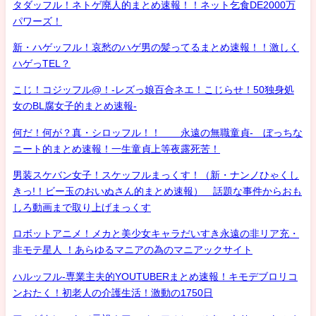
タダッフル！ネトゲ廃人的まとめ速報！！ネット乞食DE2000万
パワーズ！
新・ハゲッフル！哀愁のハゲ男の髪ってるまとめ速報！！激しく
ハゲっTEL？
こじ！コジッフル@！-レズっ娘百合ネエ！こじらせ！50独身処
女のBL腐女子的まとめ速報-
何だ！何が？真・シロッフル！！ 永遠の無職童貞- ぼっちな
ニート的まとめ速報！一生童貞上等夜露死苦！
男装スケバン女子！スケッフルまっくす！（新・ナンノひゃくし
きっ!！ビー玉のおいぬさん的まとめ速報） 話題な事件からおも
しろ動画まで取り上げまっくす
ロボットアニメ！メカと美少女キャラだいすき永遠の非リア充・
非モテ星人 ！あらゆるマニアの為のマニアックサイト
ハルッフル-専業主夫的YOUTUBERまとめ速報！キモデブロリコ
ンおたく！初老人の介護生活！激動の1750日