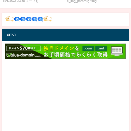
ID:N45wGKCt0 スープも...
c_img_param=; //img...
xrea