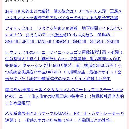
おすすめサイト
おネコさん的まとめ速報 僕の彼女はエリーちゃん人形！豆腐メ
ンタルメンヘラ電波中年アルバイターのぬいぐるみ男子末路編
アイドッフル！ ワタクシ的まとめ速報 地下格闘アイドルだい
すき！23 ひうらのアニメ放送局101ちゃんねる BNK48 ！
SNH48！JKT48！MNL48！SGO48！GNZ48！STU48！SKE48
ヒウラッフルのハーニーフィニッシュゴミ屋敷補完計画 ＜必殺！
生前整理人！孤立し孤独死からの～特殊清掃・遺品整理への道F
完結編＞ キャッシング計1500万返済：厨二病借金3500万円！う
つ病統合失調症14年生HKT46！！9期研究生、最後のサイト！全
米が泣いた！認知症鬱病60代のラストサイト絶賛！公開中
魔法熟女/美魔女ッ娘メグみみちゃんのニートッフルステーション
MAX！ ニート仙人仙女の映画三昧老後生活！（無職孤独居老人的
まとめ速報Z)]
乙女系腐男子のオカマッフルMAX2- FX！オ・カマトレーダーの
逆襲！！ 極道のオカマたち編（おもしろ動画まとめ速報）