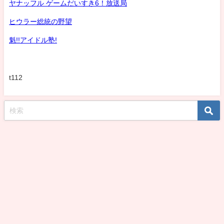
ヤナッフル ゲームだいすき6！放送局
ヒウラー総統の野望
魁!!アイドル塾!
t112