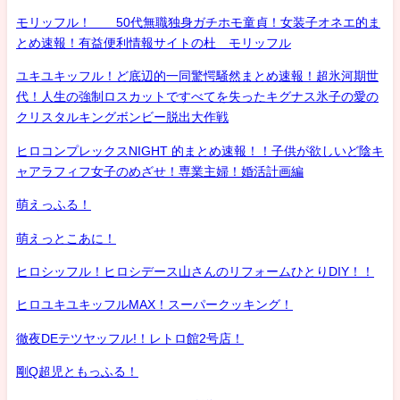
モリッフル！ 50代無職独身ガチホモ童貞！女装子オネエ的ま
とめ速報！有益便利情報サイトの杜 モリッフル
ユキユキッフル！ど底辺的一同驚愕騒然まとめ速報！超氷河期世
代！人生の強制ロスカットですべてを失ったキグナス氷子の愛の
クリスタルキングボンビー脱出大作戦
ヒロコンプレックスNIGHT 的まとめ速報！！子供が欲しいど陰キ
ャアラフィフ女子のめざせ！専業主婦！婚活計画編
萌えっふる！
萌えっとこあに！
ヒロシッフル！ヒロシデース山さんのリフォームひとりDIY！！
ヒロユキユキッフルMAX！スーパークッキング！
徹夜DEテツヤッフル!！レトロ館2号店！
剛Q超児ともっふる！