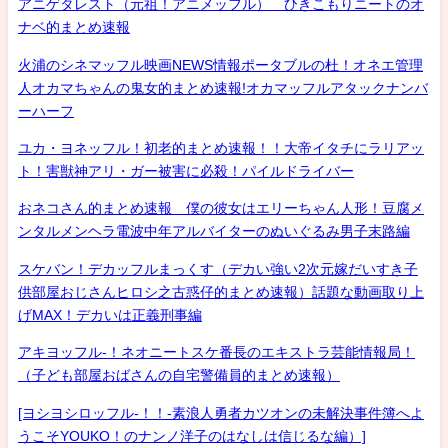
アニゲタレスト（元祖！アニメッフル） ひきこもりニートのオ
ナベ的まとめ速報
火浦のシネマッフル映画NEWS情報ポータブルの杜！オネエ管理
人オカマちゃんの鬼女的まとめ速報!オカマッフルアタックナンバ
ーハーフ
ユカ・ヨネッフル！初老的まとめ速報！！大帝イタチにラリアッ
ト！害獣神アリ・ガー被害に必殺！パイルドライバー
おネコさん的まとめ速報 僕の彼女はエリーちゃん人形！豆腐メ
ンタルメンヘラ電波中年アルバイターのぬいぐるみ男子末路編
スケバン！デカッフルまっくす（デカい強い2次元嫁だいすき子
供部屋おじさんヒロシ之古惑仔的まとめ速報）話題な動画取り上
げMAX！デカいは正義刑事編
アキヨッフル-！ネオニートスケ番長のエキストラ芸能情報局！
（子ども部屋おばさんの自宅警備員的まとめ速報）
[ヨシヨシロッフル-！！-素浪人勇者カツオンの未解決事件簿へよ
うこそYOUKO！のナンノ洋子のはなしは信じるな編）]