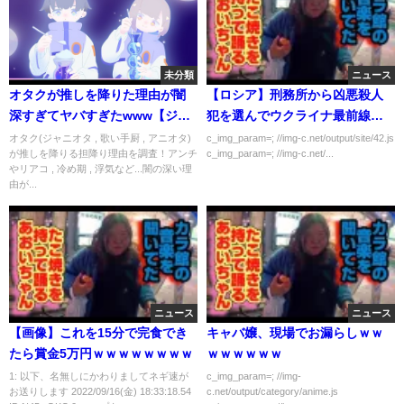
未分類
ニュース
オタクが推しを降りた理由が闇
【ロシア】刑務所から凶悪殺人
深すぎてヤバすぎたwww【ジャ
犯を選んでウクライナ最前線へ
ニーズ】【歌い手】【浦島坂田
投入
オタク(ジャニオタ , 歌い手厨 , アニオタ)
c_img_param=; //img-c.net/output/site/42.js
が推しを降りる担降り理由を調査！アンチ
c_img_param=; //img-c.net/...
船】【すとぷり】【アニメ】
やリアコ , 冷め期 , 浮気など...闇の深い理
【アイドル】
由が...
ニュース
ニュース
【画像】これを15分で完食でき
キャバ嬢、現場でお漏らしｗｗ
たら賞金5万円ｗｗｗｗｗｗｗｗ
ｗｗｗｗｗｗ
1: 以下、名無しにかわりましてネギ速が
c_img_param=; //img-
お送りします 2022/09/16(金) 18:33:18.54
c.net/output/category/anime.js