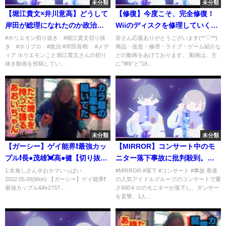
未分類
未分類
【堀江貴文×井川意高】どうして
【修復】今度こそ、完全修復！
岸田が総理になれたのか政治を
Wiiのディスクを修理していく！
操っている黒幕を暴露します
あんまんはぶどう？好き！【研
#ホリエモン切り抜き #堀江貴文切り抜
皆さん応援ありがとうございます(*^▽^*)
き #ホリプロ #政治 #岸田首相 #メデ
商品・改造・修理・ライブ・ゲーム紹介な
【切り抜き】
磨・耐水ペーカー】
ィア ホリエモンこと堀江貴文さんの切り
どの動画をあげております。 動画は、主
抜き動画を投稿してい...
に”9時”と”18...
未分類
未分類
【ガーシー】ゲイ能界❗️最強カッ
【MIRROR】コンサート中のモ
プル❗️長●茂雄💓高●健【切り抜
ニター落下事故に批判殺到。許
き】
せない。【香港】【ミラー】
1:名無しさん＠おカマいっぱい
#MIRROR #落下 #コンサート #事故 香港
2022.05.09(Mon) 【ガーシー】ゲイ能界❗️
の人気アイドルグループのコンサートで重
update
最強カップル&#x2757...
さ600キロのモニターが落下し、ダンサー
を直撃。1人...