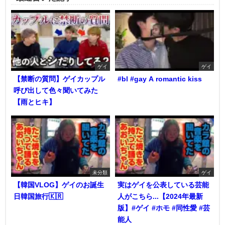
ゲイ
ゲイ
【禁断の質問】ゲイカップル
#bl #gay A romantic kiss
呼び出して色々聞いてみた
【雨とヒキ】
未分類
ゲイ
【韓国VLOG】ゲイのお誕生
実はゲイを公表している芸能
日韓国旅行🇰🇷
人がこちら...【2024年最新
版】#ゲイ #ホモ #同性愛 #芸
能人