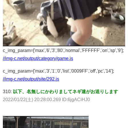
c_img_param=['max','6','3','80','normal','FFFFFF','on','sp','9'];
//img-c.net/output/category/game.js
c_img_param=['max','3','1','0','list','0009FF','off','pc','14'];
//img-c.net/output/site/292.js
310:
以下、名無しにかわりましてネギ速がお送りします
2022/01/22(土) 20:28:00.269 ID:6jgACiHJ0