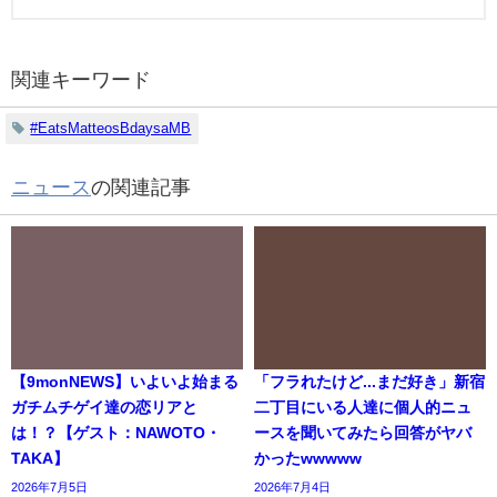
関連キーワード
#EatsMatteosBdaysaMB
ニュース
の関連記事
【9monNEWS】いよいよ始まる
「フラれたけど...まだ好き」新宿
ガチムチゲイ達の恋リアと
二丁目にいる人達に個人的ニュ
は！？【ゲスト：NAWOTO・
ースを聞いてみたら回答がヤバ
TAKA】
かったwwwww
2026年7月5日
2026年7月4日