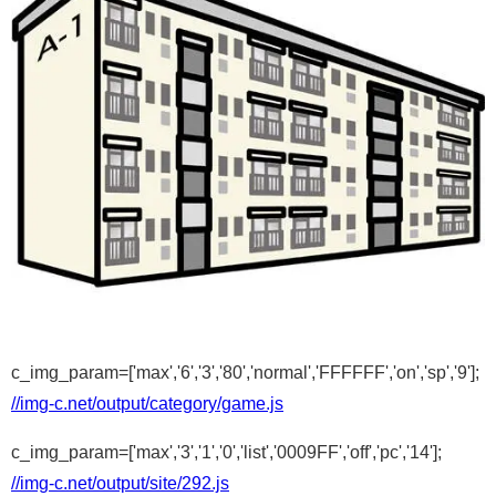
c_img_param=['max','6','3','80','normal','FFFFFF','on','sp','9'];
//img-c.net/output/category/game.js
c_img_param=['max','3','1','0','list','0009FF','off','pc','14'];
//img-c.net/output/site/292.js