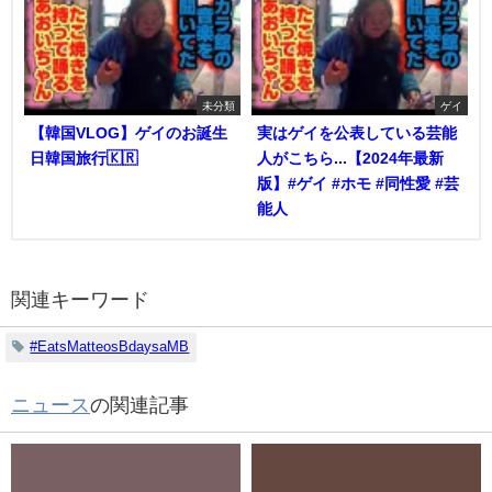
未分類
ゲイ
【韓国VLOG】ゲイのお誕生
実はゲイを公表している芸能
日韓国旅行🇰🇷
人がこちら...【2024年最新
版】#ゲイ #ホモ #同性愛 #芸
能人
関連キーワード
#EatsMatteosBdaysaMB
ニュース
の関連記事