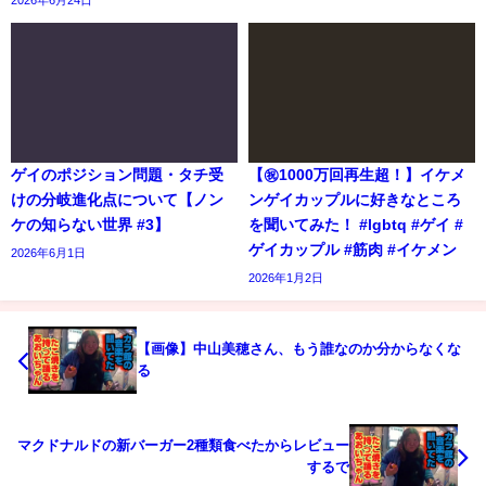
ゲイのポジション問題・タチ受
【㊗️1000万回再生超！】イケメ
けの分岐進化点について【ノン
ンゲイカップルに好きなところ
ケの知らない世界 #3】
を聞いてみた！ #lgbtq #ゲイ #
ゲイカップル #筋肉 #イケメン
2026年6月1日
2026年1月2日
【画像】中山美穂さん、もう誰なのか分からなくな
る
マクドナルドの新バーガー2種類食べたからレビュー
するで