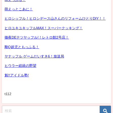
萌えっとこあに！
ヒロシッフル！ヒロシデース山さんのリフォームひとりDIY！！
ヒロユキユキッフルMAX！スーパークッキング！
徹夜DEテツヤッフル!！レトロ館2号店！
剛Q超児ともっふる！
ヤナッフル ゲームだいすき6！放送局
ヒウラー総統の野望
魁!!アイドル塾!
t112