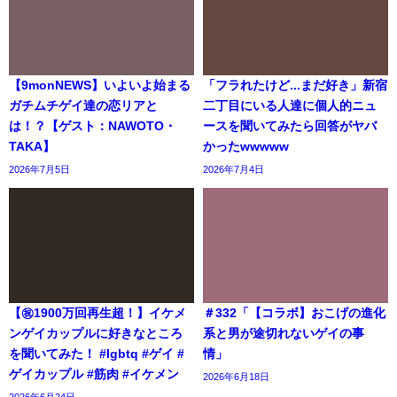
【9monNEWS】いよいよ始まる
「フラれたけど...まだ好き」新宿
ガチムチゲイ達の恋リアと
二丁目にいる人達に個人的ニュ
は！？【ゲスト：NAWOTO・
ースを聞いてみたら回答がヤバ
TAKA】
かったwwwww
2026年7月5日
2026年7月4日
【㊗️1900万回再生超！】イケメ
＃332「【コラボ】おこげの進化
ンゲイカップルに好きなところ
系と男が途切れないゲイの事
を聞いてみた！ #lgbtq #ゲイ #
情」
ゲイカップル #筋肉 #イケメン
2026年6月18日
2026年6月24日