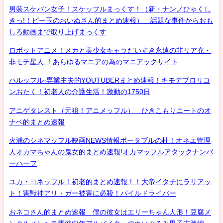
男装スケバン女子！スケッフルまっくす！（新・ナンノひゃくし
きっ!！ビー玉のおいぬさん的まとめ速報） 話題な事件からおも
しろ動画まで取り上げまっくす
ロボットアニメ！メカと美少女キャラだいすき永遠の非リア充・
非モテ星人 ！あらゆるマニアの為のマニアックサイト
ハルッフル-専業主夫的YOUTUBERまとめ速報！キモデブロリコ
ンおたく！初老人の介護生活！激動の1750日
アニゲタレスト（元祖！アニメッフル） ひきこもりニートのオ
ナベ的まとめ速報
火浦のシネマッフル映画NEWS情報ポータブルの杜！オネエ管理
人オカマちゃんの鬼女的まとめ速報!オカマッフルアタックナンバ
ーハーフ
ユカ・ヨネッフル！初老的まとめ速報！！大帝イタチにラリアッ
ト！害獣神アリ・ガー被害に必殺！パイルドライバー
おネコさん的まとめ速報 僕の彼女はエリーちゃん人形！豆腐メ