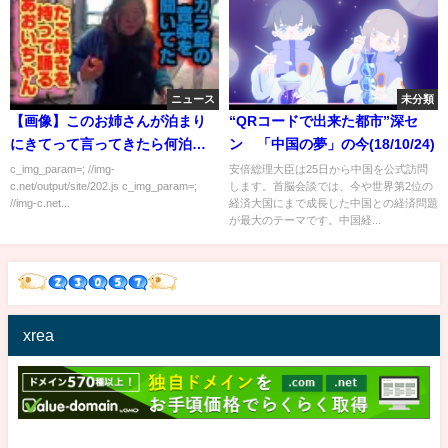
ニュース
未分類
【画像】このお姉さんが泊まり
“QRコードで出来た都市”深セ
にきてって言ってきたら何泊す
ン 「中国の夢」の今(18/10/24)
る？
c_img_param=; //img-
安倍総理大臣は25日から中国を公式訪問
c.net/output/site/202.js c_img_param=;
します。首脳会談では、今や世界第2位の
//img-c.net...
経済大国にまで成長した中国との経済問題
が最大のテーマです。中国経...
xrea