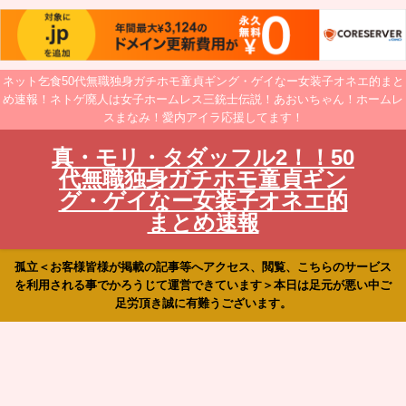
ネット乞食50代無職独身ガチホモ童貞ギング・ゲイなー女装子オネエ的まと
め速報！ネトゲ廃人は女子ホームレス三銃士伝説！あおいちゃん！ホームレ
スまなみ！愛内アイラ応援してます！
真・モリ・タダッフル2！！50
代無職独身ガチホモ童貞ギン
グ・ゲイなー女装子オネエ的
まとめ速報
孤立＜お客様皆様が掲載の記事等へアクセス、閲覧、こちらのサービス
を利用される事でかろうじて運営できています＞本日は足元が悪い中ご
足労頂き誠に有難うございます。