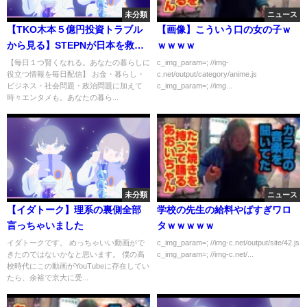
未分類
ニュース
【TKO木本５億円投資トラブル
【画像】こういう口の女の子ｗ
から見る】STEPNが日本を救
ｗｗｗｗ
う。●●だからSTEPNオワコンじ
【毎日１つ賢くなれる。あなたの暮らしに
c_img_param=; //img-
役立つ情報を毎日配信】 お金・暮らし・
c.net/output/category/anime.js
ゃないです。ama 始め方 借
ビジネス・社会問題・政治問題に加えて
c_img_param=; //img...
金 楽天 三木谷ホリエモンの
時々エンタメも。あなたの暮ら...
切り抜き大学 ガーシーch ひ
ろゆき 攻略
未分類
ニュース
【イダトーク】理系の裏側全部
学校の先生の給料やばすぎワロ
言っちゃいました
タｗｗｗｗｗ
イダトークです。 めっちゃいい動画がで
c_img_param=; //img-c.net/output/site/42.js
きたのではないかなと思います。 僕の高
c_img_param=; //img-c.net/...
校時代にこの動画がYouTubeに存在してい
たら、余裕で京大に受...