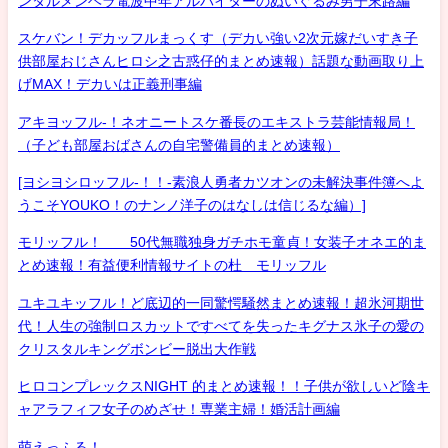
ンタルメンヘラ電波中年アルバイターのぬいぐるみ男子末路編
スケバン！デカッフルまっくす（デカい強い2次元嫁だいすき子
供部屋おじさんヒロシ之古惑仔的まとめ速報）話題な動画取り上
げMAX！デカいは正義刑事編
アキヨッフル-！ネオニートスケ番長のエキストラ芸能情報局！
（子ども部屋おばさんの自宅警備員的まとめ速報）
[ヨシヨシロッフル-！！-素浪人勇者カツオンの未解決事件簿へよ
うこそYOUKO！のナンノ洋子のはなしは信じるな編）]
モリッフル！ 50代無職独身ガチホモ童貞！女装子オネエ的ま
とめ速報！有益便利情報サイトの杜 モリッフル
ユキユキッフル！ど底辺的一同驚愕騒然まとめ速報！超氷河期世
代！人生の強制ロスカットですべてを失ったキグナス氷子の愛の
クリスタルキングボンビー脱出大作戦
ヒロコンプレックスNIGHT 的まとめ速報！！子供が欲しいど陰キ
ャアラフィフ女子のめざせ！専業主婦！婚活計画編
萌えっふる！