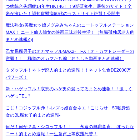
つ病統合失調症14年生HKT46！！9期研究生、最後のサイト！全
米が泣いた！認知症鬱病60代のラストサイト絶賛！公開中
魔法熟女/美魔女ッ娘メグみみちゃんのニートッフルステーション
MAX！ ニート仙人仙女の映画三昧老後生活！（無職孤独居老人的
まとめ速報Z)]
乙女系腐男子のオカマッフルMAX2- FX！オ・カマトレーダーの
逆襲！！ 極道のオカマたち編（おもしろ動画まとめ速報）
タダッフル！ネトゲ廃人的まとめ速報！！ネット乞食DE2000万
パワーズ！
新・ハゲッフル！哀愁のハゲ男の髪ってるまとめ速報！！激しく
ハゲっTEL？
こじ！コジッフル@！-レズっ娘百合ネエ！こじらせ！50独身処
女のBL腐女子的まとめ速報-
何だ！何が？真・シロッフル！！ 永遠の無職童貞- ぼっちな
ニート的まとめ速報！一生童貞上等夜露死苦！