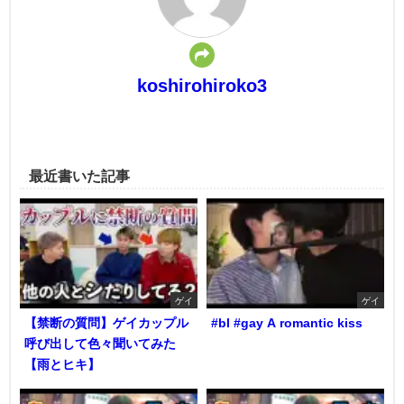
koshirohiroko3
最近書いた記事
ゲイ
ゲイ
【禁断の質問】ゲイカップル
#bl #gay A romantic kiss
呼び出して色々聞いてみた
【雨とヒキ】