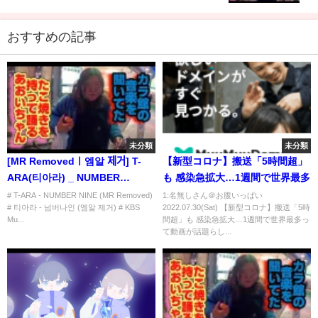
おすすめの記事
未分類
未分類
[MR Removedㅣ엠알 제거] T-
【新型コロナ】搬送「5時間超」
ARA(티아라) _ NUMBER
も 感染急拡大…1週間で世界最多
NINE(넘버나인) @ 131011 KBS
# T-ARA - NUMBER NINE (MR Removed)
1:名無しさん＠お腹いっぱい
# 티아라 - 넘버나인 (엠알 제거) # KBS
2022.07.30(Sat) 【新型コロナ】搬送「5時
Music Bank
Mu...
間超」も 感染急拡大…1週間で世界最多っ
て動画が話題らし...