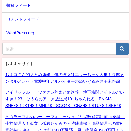
投稿フィード
コメントフィード
WordPress.org
おすすめサイト
おネコさん的まとめ速報 僕の彼女はエリーちゃん人形！豆腐メ
ンタルメンヘラ電波中年アルバイターのぬいぐるみ男子末路編
アイドッフル！ ワタクシ的まとめ速報 地下格闘アイドルだい
すき！23 ひうらのアニメ放送局101ちゃんねる BNK48 ！
SNH48！JKT48！MNL48！SGO48！GNZ48！STU48！SKE48
ヒウラッフルのハーニーフィニッシュゴミ屋敷補完計画 ＜必殺！
生前整理人！孤立し孤独死からの～特殊清掃・遺品整理への道F
完結編＞ キャッシング計1500万返済：厨二病借金3500万円！う