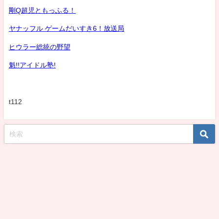
剛Q超児ともっふる！
ヤナッフル ゲームだいすき6！放送局
ヒウラー総統の野望
魁!!アイドル塾!
t112