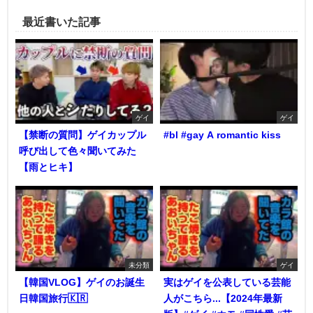
最近書いた記事
ゲイ
ゲイ
【禁断の質問】ゲイカップル
#bl #gay A romantic kiss
呼び出して色々聞いてみた
【雨とヒキ】
未分類
ゲイ
【韓国VLOG】ゲイのお誕生
実はゲイを公表している芸能
日韓国旅行🇰🇷
人がこちら...【2024年最新