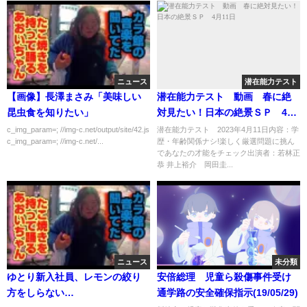
ニュース
潜在能力テスト
【画像】長澤まさみ「美味しい
潜在能力テスト 動画 春に絶
昆虫食を知りたい」
対見たい！日本の絶景ＳＰ 4月
11日
c_img_param=; //img-c.net/output/site/42.js
潜在能力テスト 2023年4月11日内容：学
c_img_param=; //img-c.net/...
歴・年齢関係ナシ!楽しく厳選問題に挑ん
であなたの才能をチェック出演者：若林正
恭 井上裕介 岡田圭...
ニュース
未分類
ゆとり新入社員、レモンの絞り
安倍総理 児童ら殺傷事件受け
方をしらない…
通学路の安全確保指示(19/05/29)