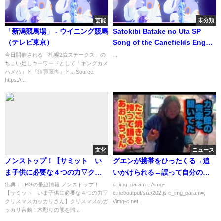
芸能
未分類
「新潟競馬場」 - ウイニング競馬
Satokibi Batake no Uta SP
（テレビ東京）
Song of the Canefields Eng
Sub
今日開催される「札幌2歳ステークス」の
...
ちょい足しキーワードとして「キングカメ
ハメハ」と「須貝厩舎」と... Source:
https://...
文化
ニュース
ノンストップ！【サミット い
グエンが携帯をひったくる→追
ま子供に必要な４つの力▽クリ
いかけられる→誤って自分の携
スマスガッカリさん】[字][デ]…
帯を投げつける、しかも待受は
出典：EPGの番組情報 ノンストップ！
c_img_param=; //img-
【サミット いま子供に必要な４つの力▽
c.net/output/site/202.js c_img_param=;
の番組内容解析まとめ
自分の顔写真
クリスマスガッカリさん】クリスマスのガ
//img-c.net...
ッカリ言動！木彫りの熊を贈...