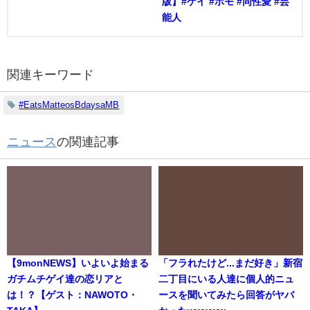
版】#ゲイ #ホモ #同性愛 #芸
能人
関連キーワード
#EatsMatteosBdaysaMB
ニュース
の関連記事
【9monNEWS】いよいよ始まる
「フラれたけど...まだ好き」新宿
ガチムチゲイ達の恋リアと
二丁目にいる人達に個人的ニュ
は！？【ゲスト：NAWOTO・
ースを聞いてみたら回答がヤバ