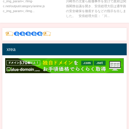
c_img_param=; //img-
川崎市の児童ら殺傷事件を受けて政府は関
c.net/output/category/anime.js
係閣僚会議を開き、安倍総理大臣は通学路
c_img_param=; //img...
の安全確保を徹底するなどの指示を出しま
した。 安倍総理大臣：「川...
xrea