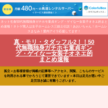
ネット乞食50代無職独身ガチホモ童貞ギング・ゲイなー女装子オネエ的まと
め速報！ネトゲ廃人は女子ホームレス三銃士伝説！あおいちゃん！ホームレ
スまなみ！愛内アイラ応援してます！
真・モリ・タダッフル2！！50
代無職独身ガチホモ童貞ギン
グ・ゲイなー女装子オネエ的
まとめ速報
孤立＜お客様皆様が掲載の記事等へアクセス、閲覧、こちらのサービス
を利用される事でかろうじて運営できています＞本日は足元が悪い中ご
足労頂き誠に有難うございます。