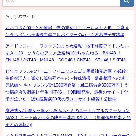
おすすめサイト
おネコさん的まとめ速報 僕の彼女はエリーちゃん人形！豆腐メ
ンタルメンヘラ電波中年アルバイターのぬいぐるみ男子末路編
アイドッフル！ ワタクシ的まとめ速報 地下格闘アイドルだい
すき！23 ひうらのアニメ放送局101ちゃんねる BNK48 ！
SNH48！JKT48！MNL48！SGO48！GNZ48！STU48！SKE48
ヒウラッフルのハーニーフィニッシュゴミ屋敷補完計画 ＜必殺！
生前整理人！孤立し孤独死からの～特殊清掃・遺品整理への道F
完結編＞ キャッシング計1500万返済：厨二病借金3500万円！う
つ病統合失調症14年生HKT46！！9期研究生、最後のサイト！全
米が泣いた！認知症鬱病60代のラストサイト絶賛！公開中
魔法熟女/美魔女ッ娘メグみみちゃんのニートッフルステーション
MAX！ ニート仙人仙女の映画三昧老後生活！（無職孤独居老人的
まとめ速報Z)]
乙女系腐男子のオカマッフルMAX2- FX！オ・カマトレーダーの