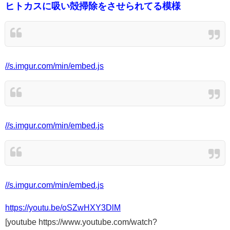
ヒトカスに吸い殻掃除をさせられてる模様
//s.imgur.com/min/embed.js
//s.imgur.com/min/embed.js
//s.imgur.com/min/embed.js
https://youtu.be/oSZwHXY3DlM
[youtube https://www.youtube.com/watch?