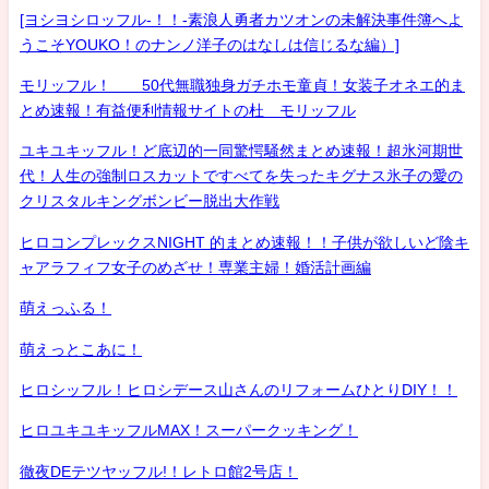
[ヨシヨシロッフル-！！-素浪人勇者カツオンの未解決事件簿へよ
うこそYOUKO！のナンノ洋子のはなしは信じるな編）]
モリッフル！ 50代無職独身ガチホモ童貞！女装子オネエ的ま
とめ速報！有益便利情報サイトの杜 モリッフル
ユキユキッフル！ど底辺的一同驚愕騒然まとめ速報！超氷河期世
代！人生の強制ロスカットですべてを失ったキグナス氷子の愛の
クリスタルキングボンビー脱出大作戦
ヒロコンプレックスNIGHT 的まとめ速報！！子供が欲しいど陰キ
ャアラフィフ女子のめざせ！専業主婦！婚活計画編
萌えっふる！
萌えっとこあに！
ヒロシッフル！ヒロシデース山さんのリフォームひとりDIY！！
ヒロユキユキッフルMAX！スーパークッキング！
徹夜DEテツヤッフル!！レトロ館2号店！