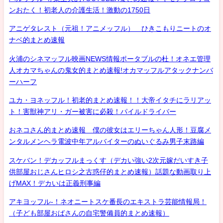
ンおたく！初老人の介護生活！激動の1750日
アニゲタレスト（元祖！アニメッフル） ひきこもりニートのオ
ナベ的まとめ速報
火浦のシネマッフル映画NEWS情報ポータブルの杜！オネエ管理
人オカマちゃんの鬼女的まとめ速報!オカマッフルアタックナンバ
ーハーフ
ユカ・ヨネッフル！初老的まとめ速報！！大帝イタチにラリアッ
ト！害獣神アリ・ガー被害に必殺！パイルドライバー
おネコさん的まとめ速報 僕の彼女はエリーちゃん人形！豆腐メ
ンタルメンヘラ電波中年アルバイターのぬいぐるみ男子末路編
スケバン！デカッフルまっくす（デカい強い2次元嫁だいすき子
供部屋おじさんヒロシ之古惑仔的まとめ速報）話題な動画取り上
げMAX！デカいは正義刑事編
アキヨッフル-！ネオニートスケ番長のエキストラ芸能情報局！
（子ども部屋おばさんの自宅警備員的まとめ速報）