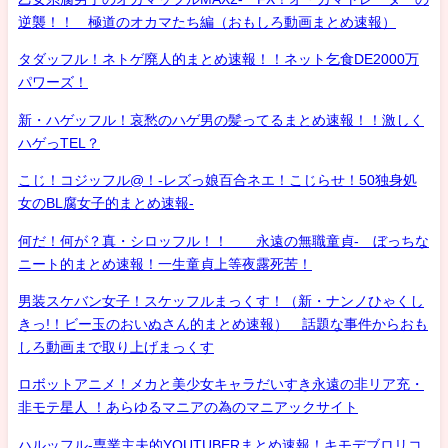
逆襲！！ 極道のオカマたち編（おもしろ動画まとめ速報）
タダッフル！ネトゲ廃人的まとめ速報！！ネット乞食DE2000万
パワーズ！
新・ハゲッフル！哀愁のハゲ男の髪ってるまとめ速報！！激しく
ハゲっTEL？
こじ！コジッフル@！-レズっ娘百合ネエ！こじらせ！50独身処
女のBL腐女子的まとめ速報-
何だ！何が？真・シロッフル！！ 永遠の無職童貞- ぼっちな
ニート的まとめ速報！一生童貞上等夜露死苦！
男装スケバン女子！スケッフルまっくす！（新・ナンノひゃくし
きっ!！ビー玉のおいぬさん的まとめ速報） 話題な事件からおも
しろ動画まで取り上げまっくす
ロボットアニメ！メカと美少女キャラだいすき永遠の非リア充・
非モテ星人 ！あらゆるマニアの為のマニアックサイト
ハルッフル-専業主夫的YOUTUBERまとめ速報！キモデブロリコ