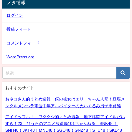
メタ情報
ログイン
投稿フィード
コメントフィード
WordPress.org
おすすめサイト
おネコさん的まとめ速報 僕の彼女はエリーちゃん人形！豆腐メ
ンタルメンヘラ電波中年アルバイターのぬいぐるみ男子末路編
アイドッフル！ ワタクシ的まとめ速報 地下格闘アイドルだい
すき！23 ひうらのアニメ放送局101ちゃんねる BNK48 ！
SNH48！JKT48！MNL48！SGO48！GNZ48！STU48！SKE48