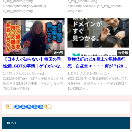
するｗｗｗｗｗ
c_img_param=; //img-
c_img_param=; //img-
c.net/output/category/anime.js
c.net/output/site/202.js c_img_param=;
c_img_param=; //img...
//img-c.net...
未分類
未分類
【日本人が知らない】韓国の同
歌舞伎町のビル屋上で男性暴行
性愛LGBTの事情｜ゲイがいない
死 白昼堂々・・・何が？(2021
本当の理由
年11月28日)
1:名無しさん＠おカマいっぱい
1:名無しさん＠お腹いっぱい
2022.01.04(Tue) 【日本人が知らない】韓
2021.12.02(Thu) 歌舞伎町のビル屋上で男
国の同性愛LGBTの事情｜ゲイがいない本
性暴行死 白昼堂々・・・何が？(2021年
当の理由って動画...
11月28日)っ...
xrea