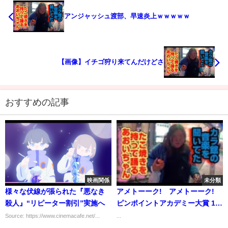
アンジャッシュ渡部、早速炎上ｗｗｗｗｗ
【画像】イチゴ狩り来てんだけどさ
おすすめの記事
映画関係
未分類
様々な伏線が張られた『悪なき
アメトーーク! アメトーーク!
殺人』“リピーター割引”実施へ
ピンポイントアカデミー大賞 17
09 28
Source: https://www.cinemacafe.net/...
...