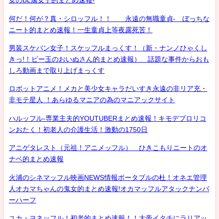
女のBL腐女子的まとめ速報-
何だ！何が？真・シロッフル！！ 永遠の無職童貞- ぼっちな
ニート的まとめ速報！一生童貞上等夜露死苦！
男装スケバン女子！スケッフルまっくす！（新・ナンノひゃくし
きっ!！ビー玉のおいぬさん的まとめ速報） 話題な事件からおも
しろ動画まで取り上げまっくす
ロボットアニメ！メカと美少女キャラだいすき永遠の非リア充・
非モテ星人 ！あらゆるマニアの為のマニアックサイト
ハルッフル-専業主夫的YOUTUBERまとめ速報！キモデブロリコ
ンおたく！初老人の介護生活！激動の1750日
アニゲタレスト（元祖！アニメッフル） ひきこもりニートのオ
ナベ的まとめ速報
火浦のシネマッフル映画NEWS情報ポータブルの杜！オネエ管理
人オカマちゃんの鬼女的まとめ速報!オカマッフルアタックナンバ
ーハーフ
ユカ・ヨネッフル！初老的まとめ速報！！大帝イタチにラリアッ