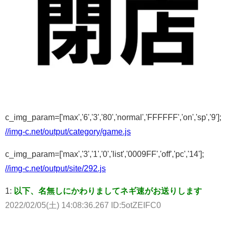
c_img_param=['max','6','3','80','normal','FFFFFF','on','sp','9'];
//img-c.net/output/category/game.js
c_img_param=['max','3','1','0','list','0009FF','off','pc','14'];
//img-c.net/output/site/292.js
1:
以下、名無しにかわりましてネギ速がお送りします
2022/02/05(土) 14:08:36.267 ID:5otZEIFC0