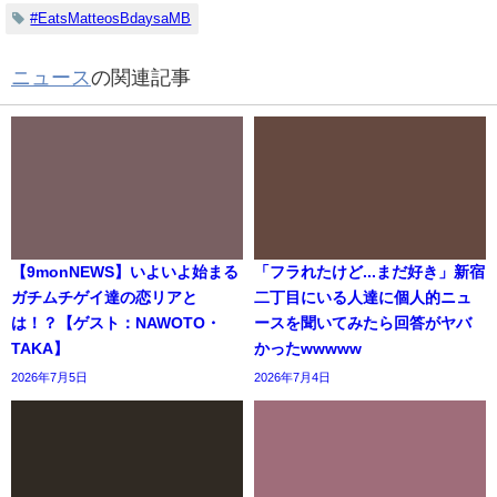
#EatsMatteosBdaysaMB
ニュース
の関連記事
【9monNEWS】いよいよ始まる
「フラれたけど...まだ好き」新宿
ガチムチゲイ達の恋リアと
二丁目にいる人達に個人的ニュ
は！？【ゲスト：NAWOTO・
ースを聞いてみたら回答がヤバ
TAKA】
かったwwwww
2026年7月5日
2026年7月4日