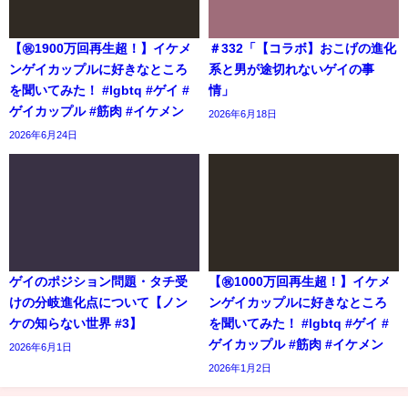
【㊗️1900万回再生超！】イケメ
＃332「【コラボ】おこげの進化
ンゲイカップルに好きなところ
系と男が途切れないゲイの事
を聞いてみた！ #lgbtq #ゲイ #
情」
ゲイカップル #筋肉 #イケメン
2026年6月18日
2026年6月24日
ゲイのポジション問題・タチ受
【㊗️1000万回再生超！】イケメ
けの分岐進化点について【ノン
ンゲイカップルに好きなところ
ケの知らない世界 #3】
を聞いてみた！ #lgbtq #ゲイ #
ゲイカップル #筋肉 #イケメン
2026年6月1日
2026年1月2日