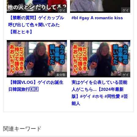
ゲイ
ゲイ
【禁断の質問】ゲイカップル
#bl #gay A romantic kiss
呼び出して色々聞いてみた
【雨とヒキ】
未分類
ゲイ
【韓国VLOG】ゲイのお誕生
実はゲイを公表している芸能
日韓国旅行🇰🇷
人がこちら...【2024年最新
版】#ゲイ #ホモ #同性愛 #芸
能人
関連キーワード