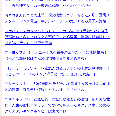
ト！害獣神アリ・ガー被害に必殺！パイルドライバー
おネコさん的まとめ速報 僕の彼女はエリーちゃん人形！豆腐メ
ンタルメンヘラ電波中年アルバイターのぬいぐるみ男子末路編
スケバン！デカッフルまっくす（デカい強い2次元嫁だいすき子
供部屋おじさんヒロシ之古惑仔的まとめ速報）話題な動画取り上
げMAX！デカいは正義刑事編
アキヨッフル-！ネオニートスケ番長のエキストラ芸能情報局！
（子ども部屋おばさんの自宅警備員的まとめ速報）
[ヨシヨシロッフル-！！-素浪人勇者カツオンの未解決事件簿へよ
うこそYOUKO！のナンノ洋子のはなしは信じるな編）]
モリッフル！ 50代無職独身ガチホモ童貞！女装子オネエ的ま
とめ速報！有益便利情報サイトの杜 モリッフル
ユキユキッフル！ど底辺的一同驚愕騒然まとめ速報！超氷河期世
代！人生の強制ロスカットですべてを失ったキグナス氷子の愛の
クリスタルキングボンビー脱出大作戦