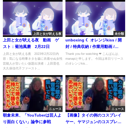
上田と女が吠える夜
未分類
上田と女が吠える夜 動画 ゲ
unboxing ☾ オレンジkiss / 開
スト：菊池風磨 2月22日
封 / 特典収納 / 作業用動画 /
snowman / ジャニオタ / グッズ
上田と女が吠える夜 2023年2月22日内
Thank you for watching ❤︎︎ こんばんは、
容：気になる時事ネタを歯に衣着せぬ女性
manapiと申します。 今回は本日リリース
芸能人が言いたい放題出演者：上田晋也
のオレンジkis...
大久保佳代子ファースト...
ニュース
ニュース
朝倉未来、「YouTuberは芸人よ
【画像】タイの例のコスプレイ
り面白くない」論争に参戦
ヤー、ヤマジュンのコスプレを