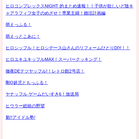
ヒロコンプレックスNIGHT 的まとめ速報！！子供が欲しいど陰キ
ャアラフィフ女子のめざせ！専業主婦！婚活計画編
萌えっふる！
萌えっとこあに！
ヒロシッフル！ヒロシデース山さんのリフォームひとりDIY！！
ヒロユキユキッフルMAX！スーパークッキング！
徹夜DEテツヤッフル!！レトロ館2号店！
剛Q超児ともっふる！
ヤナッフル ゲームだいすき6！放送局
ヒウラー総統の野望
魁!!アイドル塾!