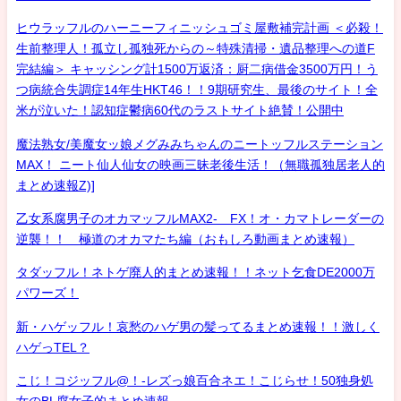
ヒウラッフルのハーニーフィニッシュゴミ屋敷補完計画 ＜必殺！
生前整理人！孤立し孤独死からの～特殊清掃・遺品整理への道F
完結編＞ キャッシング計1500万返済：厨二病借金3500万円！う
つ病統合失調症14年生HKT46！！9期研究生、最後のサイト！全
米が泣いた！認知症鬱病60代のラストサイト絶賛！公開中
魔法熟女/美魔女ッ娘メグみみちゃんのニートッフルステーション
MAX！ ニート仙人仙女の映画三昧老後生活！（無職孤独居老人的
まとめ速報Z)]
乙女系腐男子のオカマッフルMAX2- FX！オ・カマトレーダーの
逆襲！！ 極道のオカマたち編（おもしろ動画まとめ速報）
タダッフル！ネトゲ廃人的まとめ速報！！ネット乞食DE2000万
パワーズ！
新・ハゲッフル！哀愁のハゲ男の髪ってるまとめ速報！！激しく
ハゲっTEL？
こじ！コジッフル@！-レズっ娘百合ネエ！こじらせ！50独身処