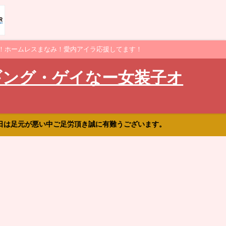
！ホームレスまなみ！愛内アイラ応援してます！
ギング・ゲイなー女装子オ
日は足元が悪い中ご足労頂き誠に有難うございます。