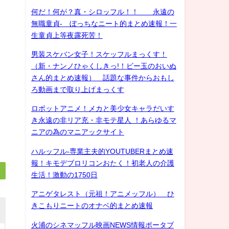
何だ！何が？真・シロッフル！！ 永遠の
無職童貞- ぼっちなニート的まとめ速報！一
生童貞上等夜露死苦！
男装スケバン女子！スケッフルまっくす！
（新・ナンノひゃくしきっ!！ビー玉のおいぬ
さん的まとめ速報） 話題な事件からおもし
ろ動画まで取り上げまっくす
ロボットアニメ！メカと美少女キャラだいす
き永遠の非リア充・非モテ星人 ！あらゆるマ
ニアの為のマニアックサイト
ハルッフル-専業主夫的YOUTUBERまとめ速
報！キモデブロリコンおたく！初老人の介護
生活！激動の1750日
アニゲタレスト（元祖！アニメッフル） ひ
きこもりニートのオナベ的まとめ速報
火浦のシネマッフル映画NEWS情報ポータブ