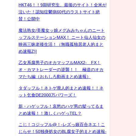
HKT46！！9期研究生、最後のサイト！全米が
泣いた！認知症鬱病60代のラストサイト絶
賛！公開中
魔法熟女/美魔女ッ娘メグみみちゃんのニート
ッフルステーションMAX！ ニート仙人仙女の
映画三昧老後生活！（無職孤独居老人的まと
め速報Z)]
乙女系腐男子のオカマッフルMAX2- FX！
オ・カマトレーダーの逆襲！！ 極道のオカ
マたち編（おもしろ動画まとめ速報）
タダッフル！ネトゲ廃人的まとめ速報！！ネ
ット乞食DE2000万パワーズ！
新・ハゲッフル！哀愁のハゲ男の髪ってるま
とめ速報！！激しくハゲっTEL？
こじ！コジッフル@！-レズっ娘百合ネエ！こ
じらせ！50独身処女のBL腐女子的まとめ速報-