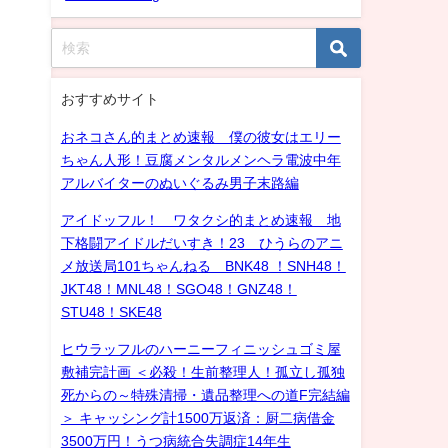
おすすめサイト
おネコさん的まとめ速報 僕の彼女はエリー
ちゃん人形！豆腐メンタルメンヘラ電波中年
アルバイターのぬいぐるみ男子末路編
アイドッフル！ ワタクシ的まとめ速報 地
下格闘アイドルだいすき！23 ひうらのアニ
」
メ放送局101ちゃんねる BNK48 ！SNH48！
JKT48！MNL48！SGO48！GNZ48！
STU48！SKE48
ヒウラッフルのハーニーフィニッシュゴミ屋
敷補完計画 ＜必殺！生前整理人！孤立し孤独
死からの～特殊清掃・遺品整理への道F完結編
＞ キャッシング計1500万返済：厨二病借金
3500万円！うつ病統合失調症14年生