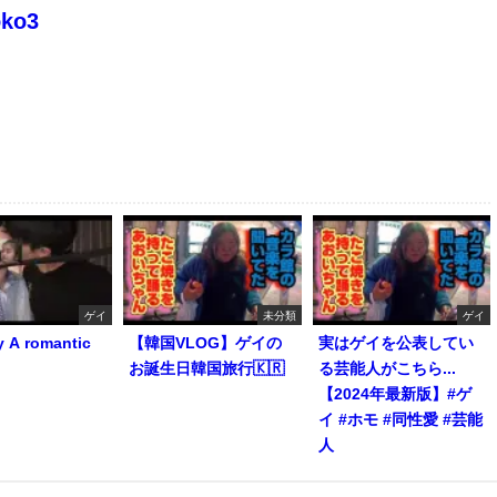
oko3
ゲイ
未分類
ゲイ
y A romantic
【韓国VLOG】ゲイの
実はゲイを公表してい
お誕生日韓国旅行🇰🇷
る芸能人がこちら...
【2024年最新版】#ゲ
イ #ホモ #同性愛 #芸能
人