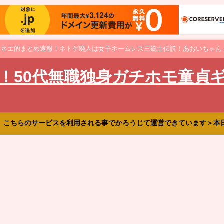
オネエ的まとめ速報！ネトゲ廃人は女子ホームレス三銃士伝説！あおいちゃん
！50代無職独身ガチホモ童貞
、こちらのサービスを利用される事でかろうじて運営できています＞本