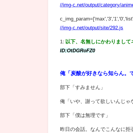
//img-c.net/output/category/anim
c_img_param=['max','3','1','0','list',
//img-c.net/output/site/292.js
1:
以下、名無しにかわりまして
ID:OtDGRoFZ0
俺「炭酸が好きなら知らん。
部下「すみません」
俺「いや、謝って欲しいんじゃ
部下「僕は無理です」
昨日の会話。なんでこんなに拒