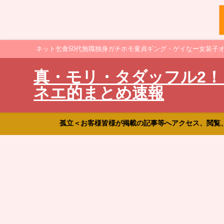
ネット乞食50代無職独身ガチホモ童貞ギング・ゲイなー女装子
真・モリ・タダッフル2！
ネエ的まとめ速報
孤立＜お客様皆様が掲載の記事等へアクセス、閲覧