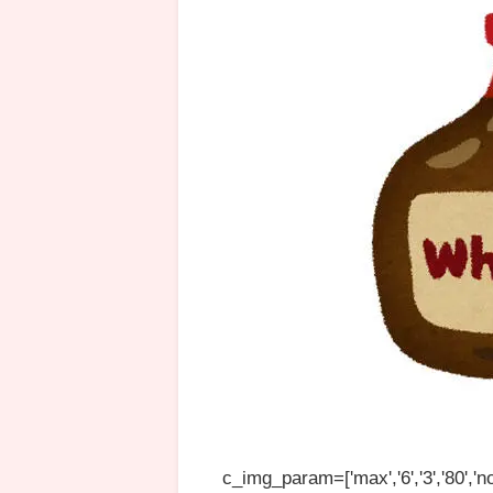
c_img_param=['max','6','3','80','no