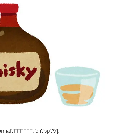
rmal','FFFFFF','on','sp','9'];