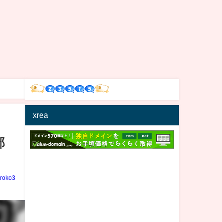
xrea
部
iroko3