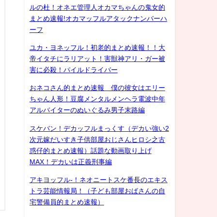
ルの杜！オネエ管理人オカマちゃんの鬼女的
まとめ速報!オカマッフルアタックナンバーハ
ーフ
ユカ・ヨネッフル！初老的まとめ速報！！大
帝イタチにラリアット！害獣神アリ・ガー被
害に必殺！パイルドライバー
おネコさん的まとめ速報 僕の彼女はエリー
ちゃん人形！豆腐メンタルメンヘラ電波中年
アルバイターのぬいぐるみ男子末路編
スケバン！デカッフルまっくす（デカい強い2
次元嫁だいすき子供部屋おじさんヒロシ之古
惑仔的まとめ速報）話題な動画取り上げ
MAX！デカいは正義刑事編
アキヨッフル-！ネオニートスケ番長のエキス
トラ芸能情報局！（子ども部屋おばさんの自
宅警備員的まとめ速報）