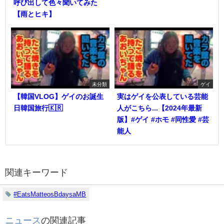
呼び出して色々聞いてみた
【雨とヒキ】
未分類
ゲイ
【韓国VLOG】ゲイのお誕生
実はゲイを公表している芸能
日韓国旅行🇰🇷
人がこちら...【2024年最新
版】#ゲイ #ホモ #同性愛 #芸
能人
関連キーワード
#EatsMatteosBdaysaMB
ニュース
の関連記事