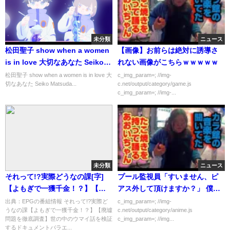
未分類
ニュース
松田聖子 show when a women
【画像】お前らは絶対に誘導さ
is in love 大切なあなた Seiko
れない画像がこちらｗｗｗｗｗ
Matsuda
松田聖子 show when a women is in love 大
c_img_param=; //img-
切なあなた Seiko Matsuda...
c.net/output/category/game.js
c_img_param=; //img-...
未分類
ニュース
それって!?実際どうなの課[字]
プール監視員「すいません、ピ
【よもぎで一獲千金！？】【廃
アス外して頂けますか？」 僕
墟問題を徹底調査】…の番組内
「あ、はいロッカーに置いてき
出典：EPGの番組情報 それって!?実際ど
c_img_param=; //img-
うなの課【よもぎで一獲千金！？】【廃墟
c.net/output/category/anime.js
容解析まとめ
ます」
問題を徹底調査】世の中のウマイ話を検証
c_img_param=; //img...
するドキュメントバラエ...