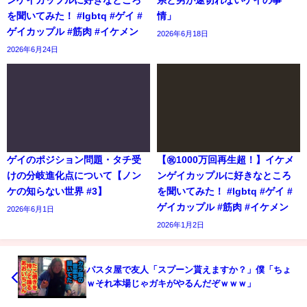
を聞いてみた！ #lgbtq #ゲイ #
情」
ゲイカップル #筋肉 #イケメン
2026年6月18日
2026年6月24日
ゲイのポジション問題・タチ受
【㊗️1000万回再生超！】イケメ
けの分岐進化点について【ノン
ンゲイカップルに好きなところ
ケの知らない世界 #3】
を聞いてみた！ #lgbtq #ゲイ #
ゲイカップル #筋肉 #イケメン
2026年6月1日
2026年1月2日
パスタ屋で友人「スプーン貰えますか？」僕「ちょ
ｗそれ本場じゃガキがやるんだぞｗｗｗ」