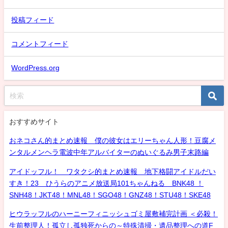
投稿フィード
コメントフィード
WordPress.org
おすすめサイト
おネコさん的まとめ速報 僕の彼女はエリーちゃん人形！豆腐メ
ンタルメンヘラ電波中年アルバイターのぬいぐるみ男子末路編
アイドッフル！ ワタクシ的まとめ速報 地下格闘アイドルだい
すき！23 ひうらのアニメ放送局101ちゃんねる BNK48 ！
SNH48！JKT48！MNL48！SGO48！GNZ48！STU48！SKE48
ヒウラッフルのハーニーフィニッシュゴミ屋敷補完計画 ＜必殺！
生前整理人！孤立し孤独死からの～特殊清掃・遺品整理への道F