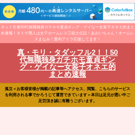
ネット乞食50代無職独身ガチホモ童貞ギング・ゲイなー女装子オネエ的まと
め速報！ネトゲ廃人は女子ホームレス三銃士伝説！あおいちゃん！ホームレ
スまなみ！愛内アイラ応援してます！
真・モリ・タダッフル2！！50
代無職独身ガチホモ童貞ギン
グ・ゲイなー女装子オネエ的
まとめ速報
孤立＜お客様皆様が掲載の記事等へアクセス、閲覧、こちらのサービス
を利用される事でかろうじて運営できています＞本日は足元が悪い中ご
足労頂き誠に有難うございます。