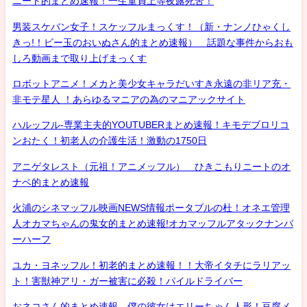
ニート的まとめ速報！一生童貞上等夜露死苦！
男装スケバン女子！スケッフルまっくす！（新・ナンノひゃくし
きっ!！ビー玉のおいぬさん的まとめ速報） 話題な事件からおも
しろ動画まで取り上げまっくす
ロボットアニメ！メカと美少女キャラだいすき永遠の非リア充・
非モテ星人 ！あらゆるマニアの為のマニアックサイト
ハルッフル-専業主夫的YOUTUBERまとめ速報！キモデブロリコ
ンおたく！初老人の介護生活！激動の1750日
アニゲタレスト（元祖！アニメッフル） ひきこもりニートのオ
ナベ的まとめ速報
火浦のシネマッフル映画NEWS情報ポータブルの杜！オネエ管理
人オカマちゃんの鬼女的まとめ速報!オカマッフルアタックナンバ
ーハーフ
ユカ・ヨネッフル！初老的まとめ速報！！大帝イタチにラリアッ
ト！害獣神アリ・ガー被害に必殺！パイルドライバー
おネコさん的まとめ速報 僕の彼女はエリーちゃん人形！豆腐メ