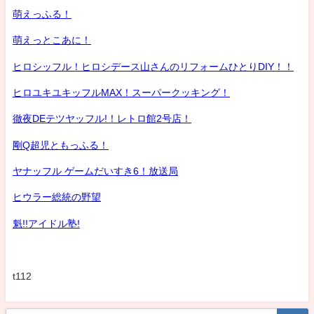
萌えっふる！
萌えっとこあに！
ヒロシッフル！ヒロシデース山さんのリフォームひとりDIY！！
ヒロユキユキッフルMAX！スーパークッキング！
徹夜DEテツヤッフル!！レトロ館2号店！
剛Q超児ともっふる！
ヤナッフル ゲームだいすき6！放送局
ヒウラー総統の野望
魁!!アイドル塾!
t112