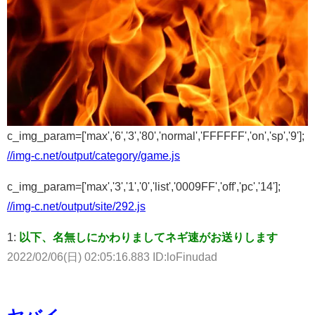
c_img_param=['max','6','3','80','normal','FFFFFF','on','sp','9'];
//img-c.net/output/category/game.js
c_img_param=['max','3','1','0','list','0009FF','off','pc','14'];
//img-c.net/output/site/292.js
1:
以下、名無しにかわりましてネギ速がお送りします
2022/02/06(日) 02:05:16.883 ID:loFinudad