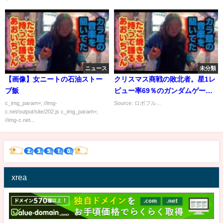
ニュース
未分類
【画像】女ニートの石油ストー
クリスマス商戦の敗北者。星1レ
ブ飯
ビュー率69％のガンダムゲーム
【EXVS FORCE(フォース)】#4
c_img_param=; //img-
Source: ロボフル...
c.net/output/site/202.js c_img_param=;
//img-c.net...
xrea