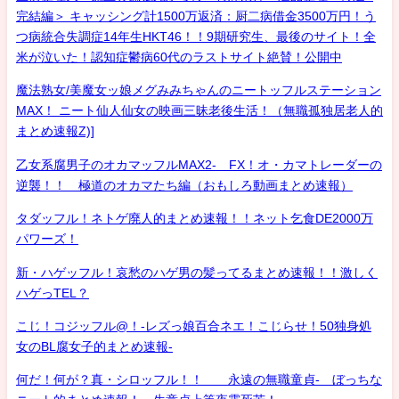
完結編＞ キャッシング計1500万返済：厨二病借金3500万円！う
つ病統合失調症14年生HKT46！！9期研究生、最後のサイト！全
米が泣いた！認知症鬱病60代のラストサイト絶賛！公開中
魔法熟女/美魔女ッ娘メグみみちゃんのニートッフルステーション
MAX！ ニート仙人仙女の映画三昧老後生活！（無職孤独居老人的
まとめ速報Z)]
乙女系腐男子のオカマッフルMAX2- FX！オ・カマトレーダーの
逆襲！！ 極道のオカマたち編（おもしろ動画まとめ速報）
タダッフル！ネトゲ廃人的まとめ速報！！ネット乞食DE2000万
パワーズ！
新・ハゲッフル！哀愁のハゲ男の髪ってるまとめ速報！！激しく
ハゲっTEL？
こじ！コジッフル@！-レズっ娘百合ネエ！こじらせ！50独身処
女のBL腐女子的まとめ速報-
何だ！何が？真・シロッフル！！ 永遠の無職童貞- ぼっちな