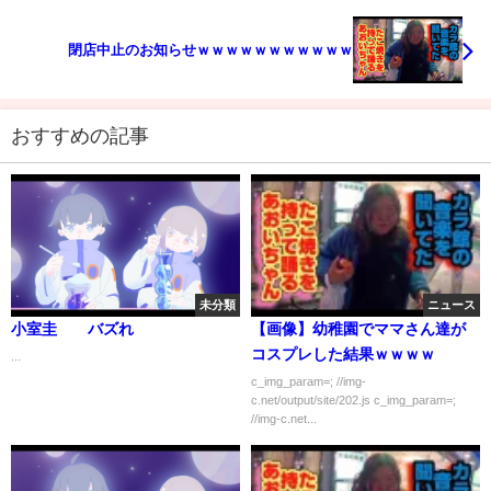
閉店中止のお知らせｗｗｗｗｗｗｗｗｗｗｗ
おすすめの記事
未分類
ニュース
小室圭 バズれ
【画像】幼稚園でママさん達が
コスプレした結果ｗｗｗｗ
...
c_img_param=; //img-
c.net/output/site/202.js c_img_param=;
//img-c.net...