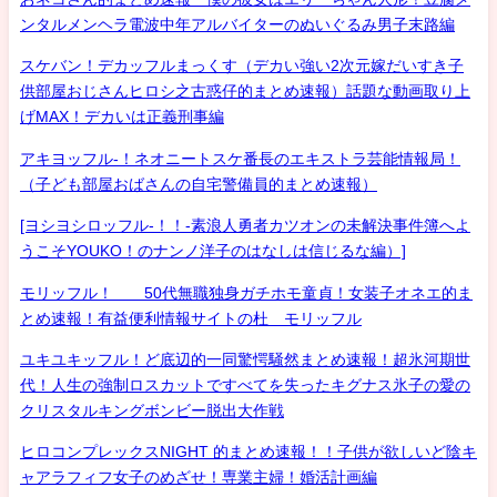
ンタルメンヘラ電波中年アルバイターのぬいぐるみ男子末路編
スケバン！デカッフルまっくす（デカい強い2次元嫁だいすき子
供部屋おじさんヒロシ之古惑仔的まとめ速報）話題な動画取り上
げMAX！デカいは正義刑事編
アキヨッフル-！ネオニートスケ番長のエキストラ芸能情報局！
（子ども部屋おばさんの自宅警備員的まとめ速報）
[ヨシヨシロッフル-！！-素浪人勇者カツオンの未解決事件簿へよ
うこそYOUKO！のナンノ洋子のはなしは信じるな編）]
モリッフル！ 50代無職独身ガチホモ童貞！女装子オネエ的ま
とめ速報！有益便利情報サイトの杜 モリッフル
ユキユキッフル！ど底辺的一同驚愕騒然まとめ速報！超氷河期世
代！人生の強制ロスカットですべてを失ったキグナス氷子の愛の
クリスタルキングボンビー脱出大作戦
ヒロコンプレックスNIGHT 的まとめ速報！！子供が欲しいど陰キ
ャアラフィフ女子のめざせ！専業主婦！婚活計画編