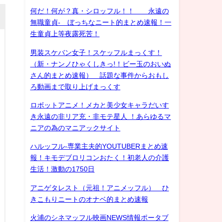
何だ！何が？真・シロッフル！！ 永遠の
無職童貞- ぼっちなニート的まとめ速報！一
生童貞上等夜露死苦！
男装スケバン女子！スケッフルまっくす！
（新・ナンノひゃくしきっ!！ビー玉のおいぬ
さん的まとめ速報） 話題な事件からおもし
ろ動画まで取り上げまっくす
ロボットアニメ！メカと美少女キャラだいす
き永遠の非リア充・非モテ星人 ！あらゆるマ
ニアの為のマニアックサイト
ハルッフル-専業主夫的YOUTUBERまとめ速
報！キモデブロリコンおたく！初老人の介護
生活！激動の1750日
アニゲタレスト（元祖！アニメッフル） ひ
きこもりニートのオナベ的まとめ速報
火浦のシネマッフル映画NEWS情報ポータブ