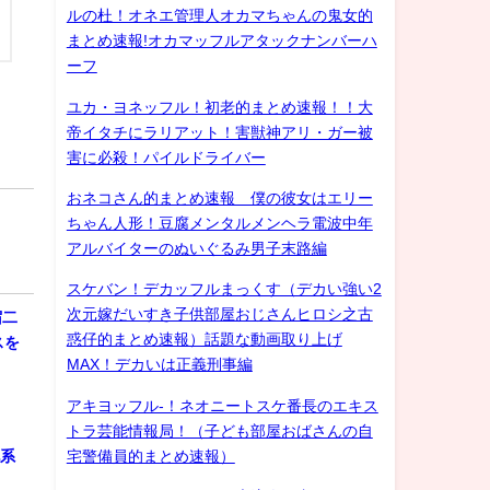
ルの杜！オネエ管理人オカマちゃんの鬼女的
まとめ速報!オカマッフルアタックナンバーハ
ーフ
ユカ・ヨネッフル！初老的まとめ速報！！大
帝イタチにラリアット！害獣神アリ・ガー被
害に必殺！パイルドライバー
おネコさん的まとめ速報 僕の彼女はエリー
ちゃん人形！豆腐メンタルメンヘラ電波中年
アルバイターのぬいぐるみ男子末路編
スケバン！デカッフルまっくす（デカい強い2
次元嫁だいすき子供部屋おじさんヒロシ之古
宿二
惑仔的まとめ速報）話題な動画取り上げ
スを
MAX！デカいは正義刑事編
アキヨッフル-！ネオニートスケ番長のエキス
トラ芸能情報局！（子ども部屋おばさんの自
宅警備員的まとめ速報）
化系