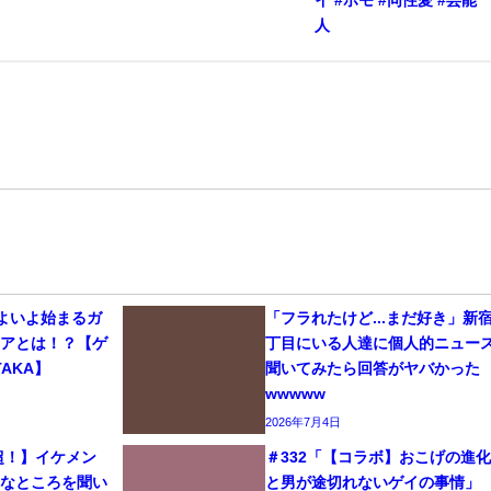
人
いよいよ始まるガ
「フラれたけど...まだ好き」新
リアとは！？【ゲ
丁目にいる人達に個人的ニュー
AKA】
聞いてみたら回答がヤバかった
wwwww
2026年7月4日
生超！】イケメン
＃332「【コラボ】おこげの進
きなところを聞い
と男が途切れないゲイの事情」