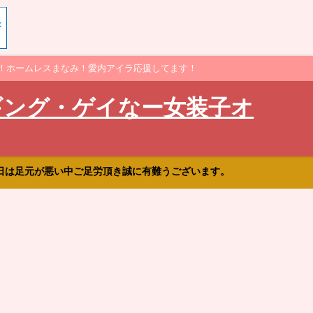
！ホームレスまなみ！愛内アイラ応援してます！
ギング・ゲイなー女装子オ
日は足元が悪い中ご足労頂き誠に有難うございます。