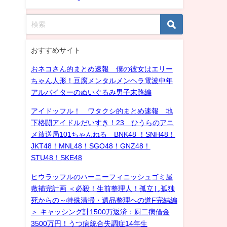
おすすめサイト
おネコさん的まとめ速報 僕の彼女はエリー
ちゃん人形！豆腐メンタルメンヘラ電波中年
アルバイターのぬいぐるみ男子末路編
アイドッフル！ ワタクシ的まとめ速報 地
下格闘アイドルだいすき！23 ひうらのアニ
メ放送局101ちゃんねる BNK48 ！SNH48！
JKT48！MNL48！SGO48！GNZ48！
STU48！SKE48
ヒウラッフルのハーニーフィニッシュゴミ屋
敷補完計画 ＜必殺！生前整理人！孤立し孤独
死からの～特殊清掃・遺品整理への道F完結編
＞ キャッシング計1500万返済：厨二病借金
3500万円！うつ病統合失調症14年生