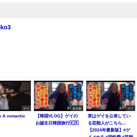
oko3
ゲイ
未分類
ゲイ
y A romantic
【韓国VLOG】ゲイの
実はゲイを公表してい
お誕生日韓国旅行🇰🇷
る芸能人がこちら...
【2024年最新版】#ゲ
イ #ホモ #同性愛 #芸能