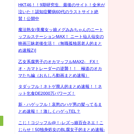
HKT46！！9期研究生、最後のサイト！全米が
泣いた！認知症鬱病60代のラストサイト絶
賛！公開中
魔法熟女/美魔女ッ娘メグみみちゃんのニート
ッフルステーションMAX！ ニート仙人仙女の
映画三昧老後生活！（無職孤独居老人的まと
め速報Z)]
乙女系腐男子のオカマッフルMAX2- FX！
オ・カマトレーダーの逆襲！！ 極道のオカ
マたち編（おもしろ動画まとめ速報）
タダッフル！ネトゲ廃人的まとめ速報！！ネ
ット乞食DE2000万パワーズ！
新・ハゲッフル！哀愁のハゲ男の髪ってるま
とめ速報！！激しくハゲっTEL？
こじ！コジッフル@！-レズっ娘百合ネエ！こ
じらせ！50独身処女のBL腐女子的まとめ速報-