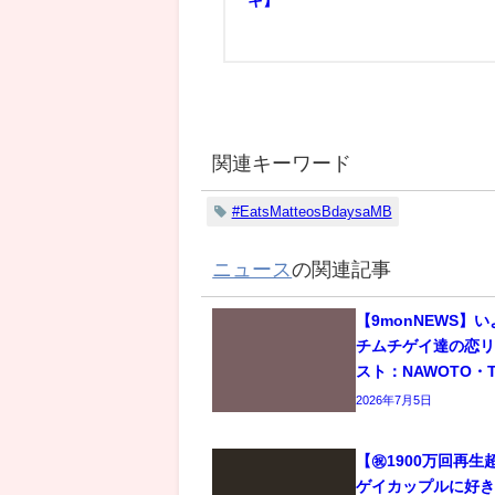
関連キーワード
#EatsMatteosBdaysaMB
ニュース
の関連記事
【9monNEWS】
チムチゲイ達の恋
スト：NAWOTO・T
2026年7月5日
【㊗️1900万回再
ゲイカップルに好