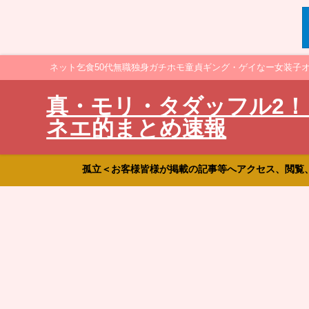
ネット乞食50代無職独身ガチホモ童貞ギング・ゲイなー女装子
真・モリ・タダッフル2！
ネエ的まとめ速報
孤立＜お客様皆様が掲載の記事等へアクセス、閲覧