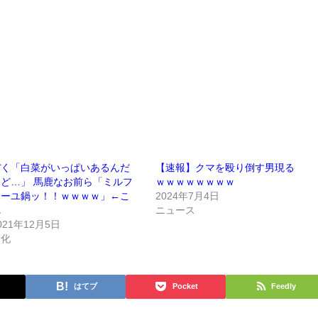
ぼく「白菜がいっぱいあるんだ
【速報】クマを殴り倒す男現る
けど…」 馬鹿なお前ら「ミルフ
ｗｗｗｗｗｗｗｗ
ィーユ鍋ッ！！ｗｗｗｗ」←こ
2024年7月4日
れ
ニュース
021年12月5日
文化
はてブ
Pocket
Feedly