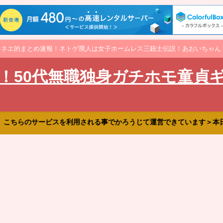
オネエ的まとめ速報！ネトゲ廃人は女子ホームレス三銃士伝説！あおいちゃん
！50代無職独身ガチホモ童貞
、こちらのサービスを利用される事でかろうじて運営できています＞本