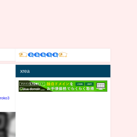
xrea
iroko3