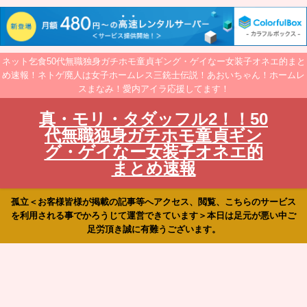
ネット乞食50代無職独身ガチホモ童貞ギング・ゲイなー女装子オネエ的まと
め速報！ネトゲ廃人は女子ホームレス三銃士伝説！あおいちゃん！ホームレ
スまなみ！愛内アイラ応援してます！
真・モリ・タダッフル2！！50
代無職独身ガチホモ童貞ギン
グ・ゲイなー女装子オネエ的
まとめ速報
孤立＜お客様皆様が掲載の記事等へアクセス、閲覧、こちらのサービス
を利用される事でかろうじて運営できています＞本日は足元が悪い中ご
足労頂き誠に有難うございます。