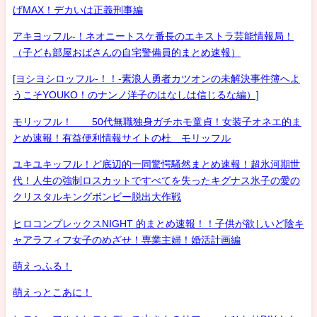
げMAX！デカいは正義刑事編
アキヨッフル-！ネオニートスケ番長のエキストラ芸能情報局！
（子ども部屋おばさんの自宅警備員的まとめ速報）
[ヨシヨシロッフル-！！-素浪人勇者カツオンの未解決事件簿へよ
うこそYOUKO！のナンノ洋子のはなしは信じるな編）]
モリッフル！ 50代無職独身ガチホモ童貞！女装子オネエ的ま
とめ速報！有益便利情報サイトの杜 モリッフル
ユキユキッフル！ど底辺的一同驚愕騒然まとめ速報！超氷河期世
代！人生の強制ロスカットですべてを失ったキグナス氷子の愛の
クリスタルキングボンビー脱出大作戦
ヒロコンプレックスNIGHT 的まとめ速報！！子供が欲しいど陰キ
ャアラフィフ女子のめざせ！専業主婦！婚活計画編
萌えっふる！
萌えっとこあに！