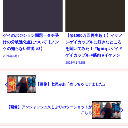
ゲイのポジション問題・タチ受
【㊗️1000万回再生超！】イケメ
けの分岐進化点について【ノン
ンゲイカップルに好きなところ
ケの知らない世界 #3】
を聞いてみた！ #lgbtq #ゲイ #
ゲイカップル #筋肉 #イケメン
2026年6月1日
2026年1月2日
【画像】七沢みあ「めっちゃモテました」
【画像】アンジャッシュ久しぶりのツーショットが
こちら