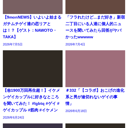
【9monNEWS】いよいよ始まる
「フラれたけど...まだ好き」新宿
ガチムチゲイ達の恋リアと
二丁目にいる人達に個人的ニュ
は！？【ゲスト：NAWOTO・
ースを聞いてみたら回答がヤバ
TAKA】
かったwwwww
2026年7月5日
2026年7月4日
【㊗️1900万回再生超！】イケメ
＃332「【コラボ】おこげの進化
ンゲイカップルに好きなところ
系と男が途切れないゲイの事
を聞いてみた！ #lgbtq #ゲイ #
情」
ゲイカップル #筋肉 #イケメン
2026年6月18日
2026年6月24日