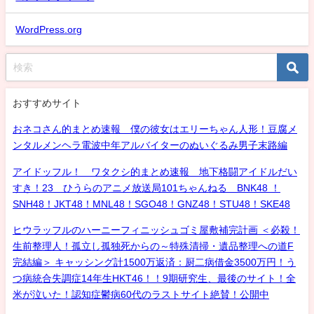
WordPress.org
おすすめサイト
おネコさん的まとめ速報 僕の彼女はエリーちゃん人形！豆腐メ
ンタルメンヘラ電波中年アルバイターのぬいぐるみ男子末路編
アイドッフル！ ワタクシ的まとめ速報 地下格闘アイドルだい
すき！23 ひうらのアニメ放送局101ちゃんねる BNK48 ！
SNH48！JKT48！MNL48！SGO48！GNZ48！STU48！SKE48
ヒウラッフルのハーニーフィニッシュゴミ屋敷補完計画 ＜必殺！
生前整理人！孤立し孤独死からの～特殊清掃・遺品整理への道F
完結編＞ キャッシング計1500万返済：厨二病借金3500万円！う
つ病統合失調症14年生HKT46！！9期研究生、最後のサイト！全
米が泣いた！認知症鬱病60代のラストサイト絶賛！公開中