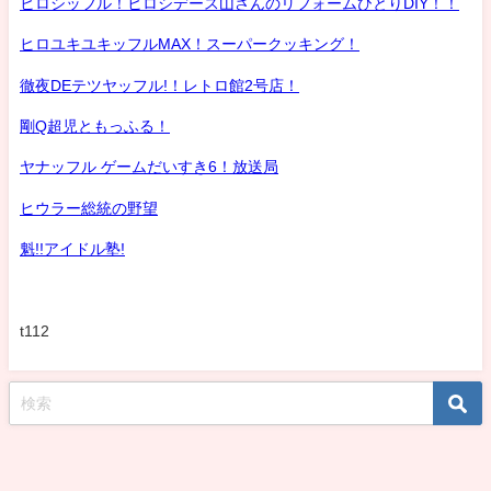
ヒロシッフル！ヒロシデース山さんのリフォームひとりDIY！！
ヒロユキユキッフルMAX！スーパークッキング！
徹夜DEテツヤッフル!！レトロ館2号店！
剛Q超児ともっふる！
ヤナッフル ゲームだいすき6！放送局
ヒウラー総統の野望
魁!!アイドル塾!
t112