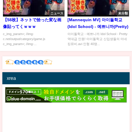
ニュース
未分類
【58枚】ネットで拾った変な画
[Mannequin MV] 아이돌학교
像貼ってくｗｗｗ
(Idol School) - 예쁘니까(Pretty)
c_img_param=; //img-
아이돌학교 - 예쁘니까 Idol School - Pretty
c.net/output/category/game.js
역대급 인원! 아이돌학교 신입생들의 마네
c_img_param=; //img-...
킹뮤비.avi 인형 40명...
xrea