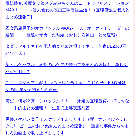
魔法熟女/美魔女ッ娘メグみみちゃんのニートッフルステーション
MAX！ ニート仙人仙女の映画三昧老後生活！（無職孤独居老人的
まとめ速報Z)]
乙女系腐男子のオカマッフルMAX2- FX！オ・カマトレーダーの
逆襲！！ 極道のオカマたち編（おもしろ動画まとめ速報）
タダッフル！ネトゲ廃人的まとめ速報！！ネット乞食DE2000万
パワーズ！
新・ハゲッフル！哀愁のハゲ男の髪ってるまとめ速報！！激しく
ハゲっTEL？
こじ！コジッフル@！-レズっ娘百合ネエ！こじらせ！50独身処
女のBL腐女子的まとめ速報-
何だ！何が？真・シロッフル！！ 永遠の無職童貞- ぼっちな
ニート的まとめ速報！一生童貞上等夜露死苦！
男装スケバン女子！スケッフルまっくす！（新・ナンノひゃくし
きっ!！ビー玉のおいぬさん的まとめ速報） 話題な事件からおも
しろ動画まで取り上げまっくす