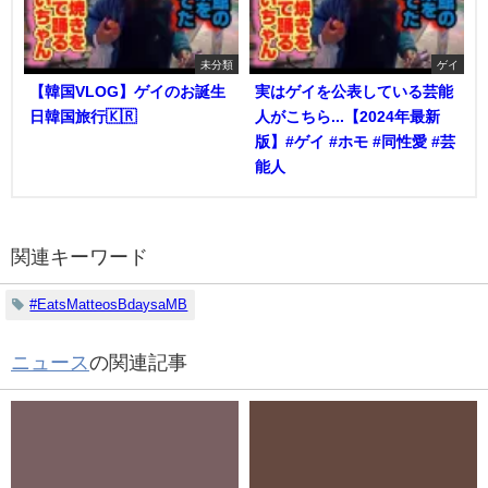
未分類
ゲイ
【韓国VLOG】ゲイのお誕生
実はゲイを公表している芸能
日韓国旅行🇰🇷
人がこちら...【2024年最新
版】#ゲイ #ホモ #同性愛 #芸
能人
関連キーワード
#EatsMatteosBdaysaMB
ニュース
の関連記事