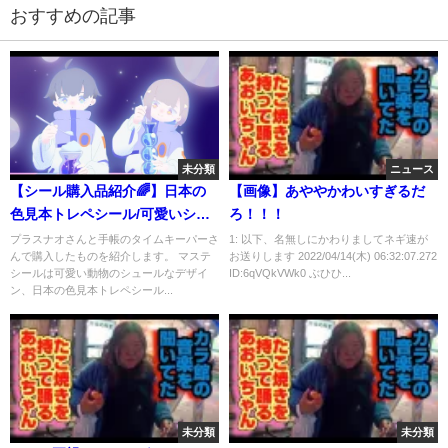
おすすめの記事
未分類
ニュース
【シール購入品紹介🌈】日本の
【画像】あややかわいすぎるだ
色見本トレペシール/可愛いシュ
ろ！！！
ールなシール/マステシールセッ
プラスナオさんと手帳のタイムキーパーさ
1: 以下、名無しにかわりましてネギ速が
んで購入したものを紹介します。 マステ
お送りします 2022/04/14(木) 06:32:07.272
ト
シールは可愛い動物のシュールなデザイ
ID:6qVQkVWk0 ぶひひ...
ン、日本の色見本トレペシール...
未分類
未分類