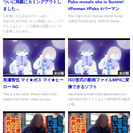
ついに両親にカミングアウトし
Pako reveals she is Sumire!
ました…
#Perman #Pako #パーマン
1:名無しさん＠おカマいっぱい
This Clip is from Perman Anime Series
2022.01.20(Thu) ついに両親にカミングア
(1983) Produced by SHIN-EI Anima...
ウトしました…って動画が話題らしいぞ
2:名無しさん＠お...
未分類
未分類
長瀬智也 マイ★ボス マイ★ヒー
ISO形式の動画ファイルMP4に変
ロー NG
換できるソフト
This is a fan video. Please watch and
http://www.wondershare.jp/tutorial/iso-to-
support the series. Hope you enj...
mp4.html ISOファイルよりMP4形式の動画
が扱...