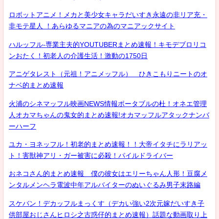
ロボットアニメ！メカと美少女キャラだいすき永遠の非リア充・
非モテ星人 ！あらゆるマニアの為のマニアックサイト
ハルッフル-専業主夫的YOUTUBERまとめ速報！キモデブロリコ
ンおたく！初老人の介護生活！激動の1750日
アニゲタレスト（元祖！アニメッフル） ひきこもりニートのオ
ナベ的まとめ速報
火浦のシネマッフル映画NEWS情報ポータブルの杜！オネエ管理
人オカマちゃんの鬼女的まとめ速報!オカマッフルアタックナンバ
ーハーフ
ユカ・ヨネッフル！初老的まとめ速報！！大帝イタチにラリアッ
ト！害獣神アリ・ガー被害に必殺！パイルドライバー
おネコさん的まとめ速報 僕の彼女はエリーちゃん人形！豆腐メ
ンタルメンヘラ電波中年アルバイターのぬいぐるみ男子末路編
スケバン！デカッフルまっくす（デカい強い2次元嫁だいすき子
供部屋おじさんヒロシ之古惑仔的まとめ速報）話題な動画取り上