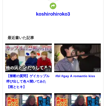
koshirohiroko3
最近書いた記事
ゲイ
ゲイ
【禁断の質問】ゲイカップル
#bl #gay A romantic kiss
呼び出して色々聞いてみた
【雨とヒキ】