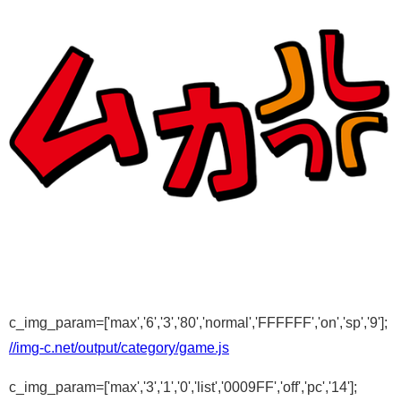
c_img_param=['max','6','3','80','normal','FFFFFF','on','sp','9'];
//img-c.net/output/category/game.js
c_img_param=['max','3','1','0','list','0009FF','off','pc','14'];