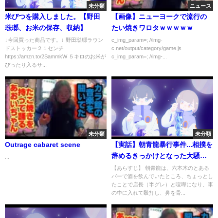
未分類
ニュース
米びつを購入しました。【野田
【画像】ニューヨークで流行の
琺瑯、お米の保存、収納】
たい焼きワロタｗｗｗｗｗ
↓今回買った商品です。↓ 野田琺瑯ラウン
c_img_param=; //img-
ドストッカー２１センチ
c.net/output/category/game.js
https://amzn.to/2SammkW ５キロのお米が
c_img_param=; //img-...
ぴったり入るサ...
未分類
未分類
Outrage cabaret scene
【実話】朝青龍暴行事件...相撲を
辞めるきっかけとなった大騒
...
動。
【あらすじ】 朝青龍は、六本木のとある
バーで酒を飲んでいたところ、ちょっとし
たことで店長（半グレ）と喧嘩になり、車
の中に入れて殴打し、鼻を骨...