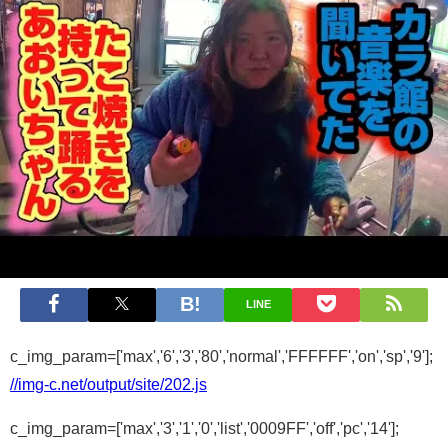
LINE
c_img_param=['max','6','3','80','normal','FFFFFF','on','sp','9'];
//img-c.net/output/site/202.js
c_img_param=['max','3','1','0','list','0009FF','off','pc','14'];