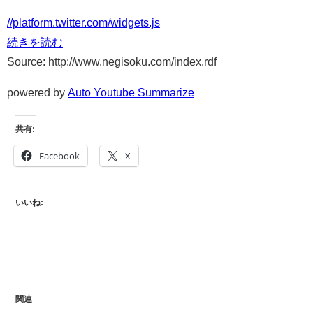
//platform.twitter.com/widgets.js
続きを読む
Source: http://www.negisoku.com/index.rdf
powered by
Auto Youtube Summarize
共有:
Facebook
X
いいね:
関連