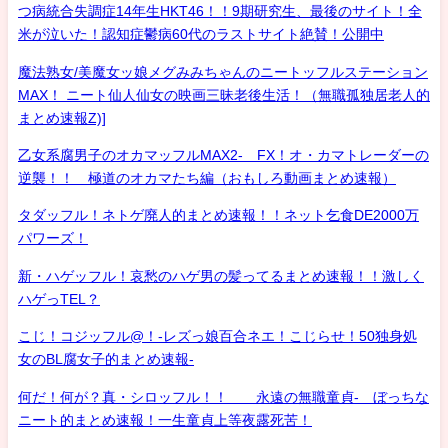
つ病統合失調症14年生HKT46！！9期研究生、最後のサイト！全
米が泣いた！認知症鬱病60代のラストサイト絶賛！公開中
魔法熟女/美魔女ッ娘メグみみちゃんのニートッフルステーション
MAX！ ニート仙人仙女の映画三昧老後生活！（無職孤独居老人的
まとめ速報Z)]
乙女系腐男子のオカマッフルMAX2- FX！オ・カマトレーダーの
逆襲！！ 極道のオカマたち編（おもしろ動画まとめ速報）
タダッフル！ネトゲ廃人的まとめ速報！！ネット乞食DE2000万
パワーズ！
新・ハゲッフル！哀愁のハゲ男の髪ってるまとめ速報！！激しく
ハゲっTEL？
こじ！コジッフル@！-レズっ娘百合ネエ！こじらせ！50独身処
女のBL腐女子的まとめ速報-
何だ！何が？真・シロッフル！！ 永遠の無職童貞- ぼっちな
ニート的まとめ速報！一生童貞上等夜露死苦！