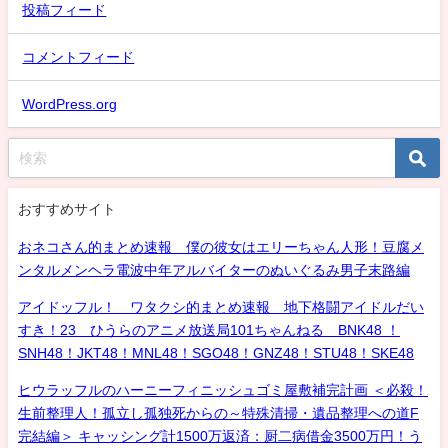
投稿フィード
コメントフィード
WordPress.org
おすすめサイト
おネコさん的まとめ速報 僕の彼女はエリーちゃん人形！豆腐メ
ンタルメンヘラ電波中年アルバイターのぬいぐるみ男子末路編
アイドッフル！ ワタクシ的まとめ速報 地下格闘アイドルだい
すき！23 ひうらのアニメ放送局101ちゃんねる BNK48 ！
SNH48！JKT48！MNL48！SGO48！GNZ48！STU48！SKE48
ヒウラッフルのハーニーフィニッシュゴミ屋敷補完計画 ＜必殺！
生前整理人！孤立し孤独死からの～特殊清掃・遺品整理への道F
完結編＞ キャッシング計1500万返済：厨二病借金3500万円！う