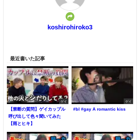
koshirohiroko3
最近書いた記事
ゲイ
ゲイ
【禁断の質問】ゲイカップル
#bl #gay A romantic kiss
呼び出して色々聞いてみた
【雨とヒキ】