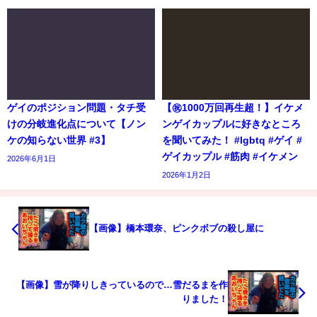
ゲイのポジション問題・タチ受
【㊗️1000万回再生超！】イケメ
けの分岐進化点について【ノン
ンゲイカップルに好きなところ
ケの知らない世界 #3】
を聞いてみた！ #lgbtq #ゲイ #
ゲイカップル #筋肉 #イケメン
2026年6月1日
2026年1月2日
【画像】橋本環奈、ピンクボブの殺し屋に
【画像】雪が降りしきっているので…雪だるまを作
りました！