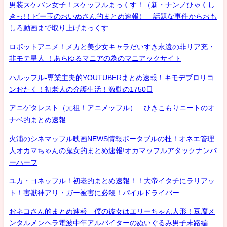
男装スケバン女子！スケッフルまっくす！（新・ナンノひゃくし
きっ!！ビー玉のおいぬさん的まとめ速報） 話題な事件からおも
しろ動画まで取り上げまっくす
ロボットアニメ！メカと美少女キャラだいすき永遠の非リア充・
非モテ星人 ！あらゆるマニアの為のマニアックサイト
ハルッフル-専業主夫的YOUTUBERまとめ速報！キモデブロリコ
ンおたく！初老人の介護生活！激動の1750日
アニゲタレスト（元祖！アニメッフル） ひきこもりニートのオ
ナベ的まとめ速報
火浦のシネマッフル映画NEWS情報ポータブルの杜！オネエ管理
人オカマちゃんの鬼女的まとめ速報!オカマッフルアタックナンバ
ーハーフ
ユカ・ヨネッフル！初老的まとめ速報！！大帝イタチにラリアッ
ト！害獣神アリ・ガー被害に必殺！パイルドライバー
おネコさん的まとめ速報 僕の彼女はエリーちゃん人形！豆腐メ
ンタルメンヘラ電波中年アルバイターのぬいぐるみ男子末路編