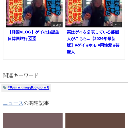
未分類
ゲイ
【韓国VLOG】ゲイのお誕生
実はゲイを公表している芸能
日韓国旅行🇰🇷
人がこちら...【2024年最新
版】#ゲイ #ホモ #同性愛 #芸
能人
関連キーワード
#EatsMatteosBdaysaMB
ニュース
の関連記事