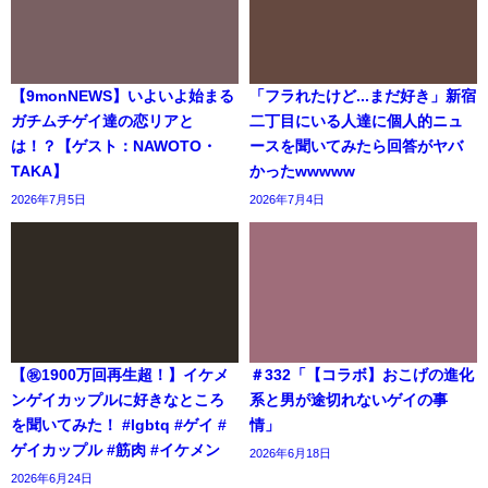
【9monNEWS】いよいよ始まる
「フラれたけど...まだ好き」新宿
ガチムチゲイ達の恋リアと
二丁目にいる人達に個人的ニュ
は！？【ゲスト：NAWOTO・
ースを聞いてみたら回答がヤバ
TAKA】
かったwwwww
2026年7月5日
2026年7月4日
【㊗️1900万回再生超！】イケメ
＃332「【コラボ】おこげの進化
ンゲイカップルに好きなところ
系と男が途切れないゲイの事
を聞いてみた！ #lgbtq #ゲイ #
情」
ゲイカップル #筋肉 #イケメン
2026年6月18日
2026年6月24日