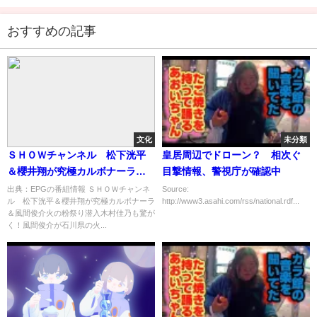
おすすめの記事
文化
未分類
ＳＨＯＷチャンネル 松下洸平
皇居周辺でドローン？ 相次ぐ
＆櫻井翔が究極カルボナーラ＆
目撃情報、警視庁が確認中
風間俊介火の粉祭り潜入[字]…の
出典：EPGの番組情報 ＳＨＯＷチャンネ
Source:
ル 松下洸平＆櫻井翔が究極カルボナーラ
http://www3.asahi.com/rss/national.rdf...
番組内容解析まとめ
＆風間俊介火の粉祭り潜入木村佳乃も驚が
く！風間俊介が石川県の火...