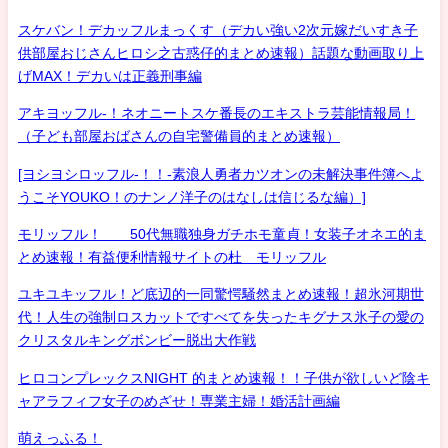
スケバン！デカッフルまっくす（デカい強い2次元嫁だいすき子
供部屋おじさんヒロシ之古惑仔的まとめ速報）話題な動画取り上
げMAX！デカいは正義刑事編
アキヨッフル-！ネオニートスケ番長のエキストラ芸能情報局！
（子ども部屋おばさんの自宅警備員的まとめ速報）
[ヨシヨシロッフル-！！-素浪人勇者カツオンの未解決事件簿へよ
うこそYOUKO！のナンノ洋子のはなしは信じるな編）]
モリッフル！ 50代無職独身ガチホモ童貞！女装子オネエ的ま
とめ速報！有益便利情報サイトの杜 モリッフル
ユキユキッフル！ど底辺的一同驚愕騒然まとめ速報！超氷河期世
代！人生の強制ロスカットですべてを失ったキグナス氷子の愛の
クリスタルキングボンビー脱出大作戦
ヒロコンプレックスNIGHT 的まとめ速報！！子供が欲しいど陰キ
ャアラフィフ女子のめざせ！専業主婦！婚活計画編
萌えっふる！