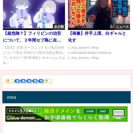
未分類
ニュース
【超危険？】フィリピンの治安
【画像】井手上漠、白ギャルと
について、２年間セブ島に在住
化す
したYouTuberがガチで語りま
【目次】 0:00 オープニング セブ島の治安
c_img_param=; //img-
について語る 04:08 セブ島の治安は悪化し
c.net/output/category/anime.js
す！セブ島留学・観光を考えて
ていますか？ 05:08 物乞いやホームレスは
c_img_param=; //img...
る方は必見！
以...
xrea