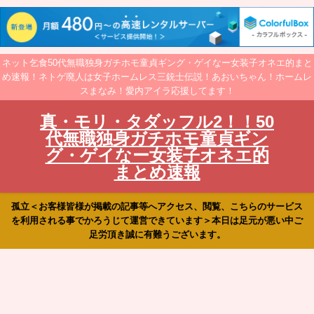
ネット乞食50代無職独身ガチホモ童貞ギング・ゲイなー女装子オネエ的まと
め速報！ネトゲ廃人は女子ホームレス三銃士伝説！あおいちゃん！ホームレ
スまなみ！愛内アイラ応援してます！
真・モリ・タダッフル2！！50
代無職独身ガチホモ童貞ギン
グ・ゲイなー女装子オネエ的
まとめ速報
孤立＜お客様皆様が掲載の記事等へアクセス、閲覧、こちらのサービス
を利用される事でかろうじて運営できています＞本日は足元が悪い中ご
足労頂き誠に有難うございます。