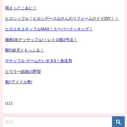
萌えっとこあに！
ヒロシッフル！ヒロシデース山さんのリフォームひとりDIY！！
ヒロユキユキッフルMAX！スーパークッキング！
徹夜DEテツヤッフル!！レトロ館2号店！
剛Q超児ともっふる！
ヤナッフル ゲームだいすき6！放送局
ヒウラー総統の野望
魁!!アイドル塾!
t112