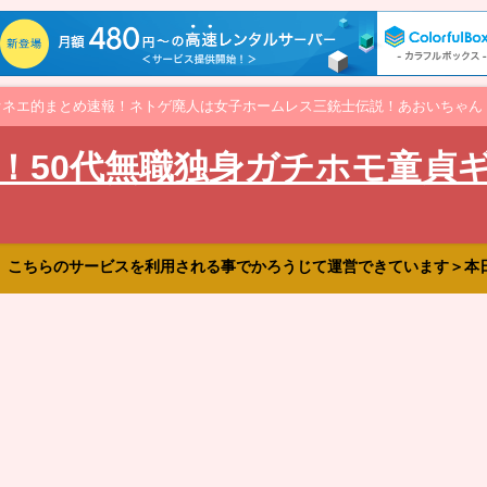
オネエ的まとめ速報！ネトゲ廃人は女子ホームレス三銃士伝説！あおいちゃん
！50代無職独身ガチホモ童貞
、こちらのサービスを利用される事でかろうじて運営できています＞本