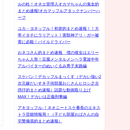
ルの杜！オネエ管理人オカマちゃんの鬼女的
まとめ速報!オカマッフルアタックナンバーハ
ーフ
ユカ・ヨネッフル！初老的まとめ速報！！大
帝イタチにラリアット！害獣神アリ・ガー被
害に必殺！パイルドライバー
おネコさん的まとめ速報 僕の彼女はエリー
ちゃん人形！豆腐メンタルメンヘラ電波中年
アルバイターのぬいぐるみ男子末路編
スケバン！デカッフルまっくす（デカい強い2
次元嫁だいすき子供部屋おじさんヒロシ之古
惑仔的まとめ速報）話題な動画取り上げ
MAX！デカいは正義刑事編
アキヨッフル-！ネオニートスケ番長のエキス
トラ芸能情報局！（子ども部屋おばさんの自
宅警備員的まとめ速報）