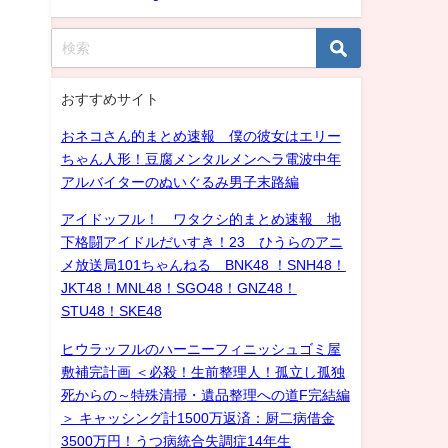
おすすめサイト
おネコさん的まとめ速報 僕の彼女はエリー
ちゃん人形！豆腐メンタルメンヘラ電波中年
アルバイターのぬいぐるみ男子末路編
アイドッフル！ ワタクシ的まとめ速報 地
下格闘アイドルだいすき！23 ひうらのアニ
メ放送局101ちゃんねる BNK48 ！SNH48！
JKT48！MNL48！SGO48！GNZ48！
STU48！SKE48
ヒウラッフルのハーニーフィニッシュゴミ屋
敷補完計画 ＜必殺！生前整理人！孤立し孤独
死からの～特殊清掃・遺品整理への道F完結編
＞ キャッシング計1500万返済：厨二病借金
3500万円！うつ病統合失調症14年生