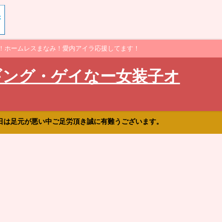
！ホームレスまなみ！愛内アイラ応援してます！
ギング・ゲイなー女装子オ
日は足元が悪い中ご足労頂き誠に有難うございます。