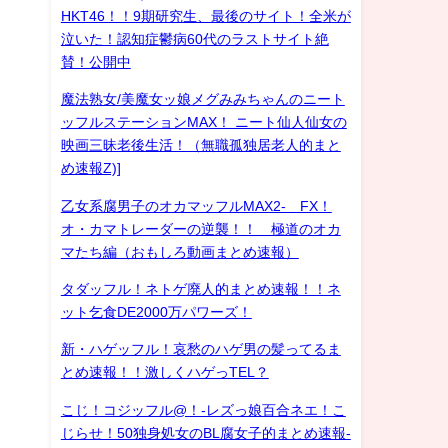
HKT46！！9期研究生、最後のサイト！全米が
泣いた！認知症鬱病60代のラストサイト絶
賛！公開中
魔法熟女/美魔女ッ娘メグみみちゃんのニート
ッフルステーションMAX！ ニート仙人仙女の
映画三昧老後生活！（無職孤独居老人的まと
め速報Z)]
乙女系腐男子のオカマッフルMAX2- FX！
オ・カマトレーダーの逆襲！！ 極道のオカ
マたち編（おもしろ動画まとめ速報）
タダッフル！ネトゲ廃人的まとめ速報！！ネ
ット乞食DE2000万パワーズ！
新・ハゲッフル！哀愁のハゲ男の髪ってるま
とめ速報！！激しくハゲっTEL？
こじ！コジッフル@！-レズっ娘百合ネエ！こ
じらせ！50独身処女のBL腐女子的まとめ速報-