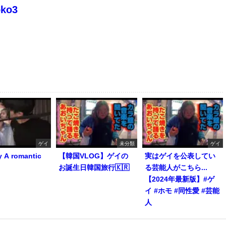
oko3
ゲイ
未分類
ゲイ
y A romantic
【韓国VLOG】ゲイの
実はゲイを公表してい
お誕生日韓国旅行🇰🇷
る芸能人がこちら...
【2024年最新版】#ゲ
イ #ホモ #同性愛 #芸能
人