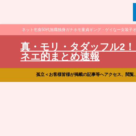
ネット乞食50代無職独身ガチホモ童貞ギング・ゲイなー女装子
真・モリ・タダッフル2！
ネエ的まとめ速報
孤立＜お客様皆様が掲載の記事等へアクセス、閲覧