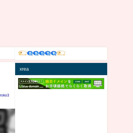
xrea
iroko3