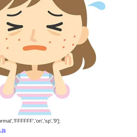
rmal','FFFFFF','on','sp','9'];
.js