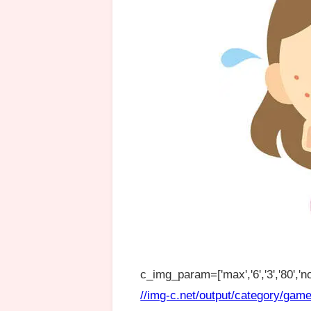
c_img_param=['max','6','3','80','no
//img-c.net/output/category/game