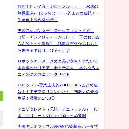
何だ！何が？真・シロッフル！！ 永遠の
無職童貞- ぼっちなニート的まとめ速報！一
生童貞上等夜露死苦！
男装スケバン女子！スケッフルまっくす！
（新・ナンノひゃくしきっ!！ビー玉のおいぬ
さん的まとめ速報） 話題な事件からおもし
ろ動画まで取り上げまっくす
ロボットアニメ！メカと美少女キャラだいす
き永遠の非リア充・非モテ星人 ！あらゆるマ
ニアの為のマニアックサイト
ハルッフル-専業主夫的YOUTUBERまとめ速
報！キモデブロリコンおたく！初老人の介護
生活！激動の1750日
アニゲタレスト（元祖！アニメッフル） ひ
きこもりニートのオナベ的まとめ速報
火浦のシネマッフル映画NEWS情報ポータブ