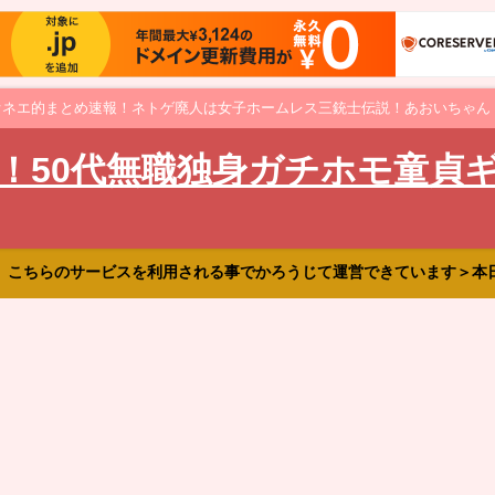
オネエ的まとめ速報！ネトゲ廃人は女子ホームレス三銃士伝説！あおいちゃん
！50代無職独身ガチホモ童貞
、こちらのサービスを利用される事でかろうじて運営できています＞本