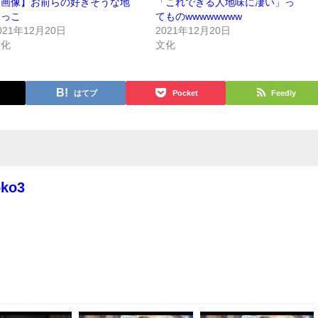
【画像】お前らの好きそうな地
「これできる人地味に凄い」っ
味っこ
てものwwwwwwww
021年12月20日
2021年12月20日
文化
文化
はてブ
Pocket
Feedly
oko3