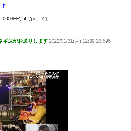
e.js
'0009FF','off','pc','14'];
ネギ速がお送りします
2022/01/31(月) 12:39:28.596