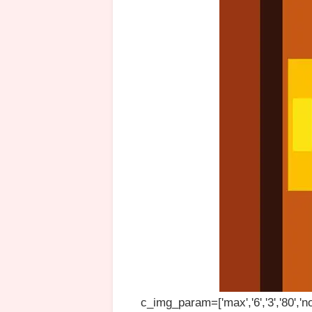
c_img_param=['max','6','3','80','no