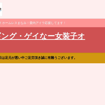
！ホームレスまなみ！愛内アイラ応援してます！
ギング・ゲイなー女装子オ
日は足元が悪い中ご足労頂き誠に有難うございます。