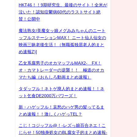
HKT46！！9期研究生、最後のサイト！全米が
泣いた！認知症鬱病60代のラストサイト絶
賛！公開中
魔法熟女/美魔女ッ娘メグみみちゃんのニート
ッフルステーションMAX！ ニート仙人仙女の
映画三昧老後生活！（無職孤独居老人的まと
め速報Z)]
乙女系腐男子のオカマッフルMAX2- FX！
オ・カマトレーダーの逆襲！！ 極道のオカ
マたち編（おもしろ動画まとめ速報）
タダッフル！ネトゲ廃人的まとめ速報！！ネ
ット乞食DE2000万パワーズ！
新・ハゲッフル！哀愁のハゲ男の髪ってるま
とめ速報！！激しくハゲっTEL？
こじ！コジッフル@！-レズっ娘百合ネエ！こ
じらせ！50独身処女のBL腐女子的まとめ速報-