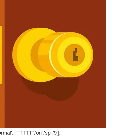
rmal','FFFFFF','on','sp','9'];