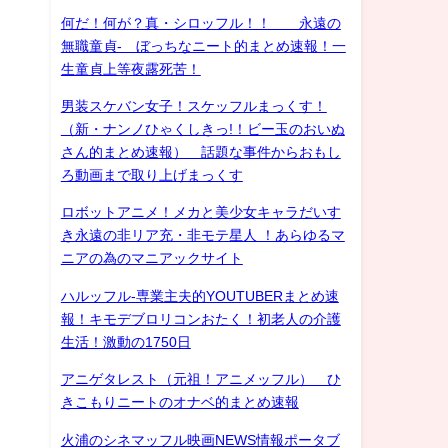
何だ！何が？真・シロッフル！！ 永遠の
無職童貞- ぼっちなニート的まとめ速報！一
生童貞上等夜露死苦！
男装スケバン女子！スケッフルまっくす！
（新・ナンノひゃくしきっ!！ビー玉のおいぬ
さん的まとめ速報） 話題な事件からおもし
ろ動画まで取り上げまっくす
ロボットアニメ！メカと美少女キャラだいす
き永遠の非リア充・非モテ星人 ！あらゆるマ
ニアの為のマニアックサイト
ハルッフル-専業主夫的YOUTUBERまとめ速
報！キモデブロリコンおたく！初老人の介護
生活！激動の1750日
アニゲタレスト（元祖！アニメッフル） ひ
きこもりニートのオナベ的まとめ速報
火浦のシネマッフル映画NEWS情報ポータブ