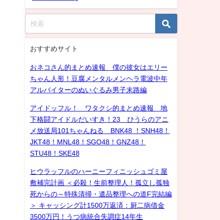
おすすめサイト
おネコさん的まとめ速報 僕の彼女はエリー
ちゃん人形！豆腐メンタルメンヘラ電波中年
アルバイターのぬいぐるみ男子末路編
アイドッフル！ ワタクシ的まとめ速報 地
下格闘アイドルだいすき！23 ひうらのアニ
メ放送局101ちゃんねる BNK48 ！SNH48！
JKT48！MNL48！SGO48！GNZ48！
STU48！SKE48
ヒウラッフルのハーニーフィニッシュゴミ屋
敷補完計画 ＜必殺！生前整理人！孤立し孤独
死からの～特殊清掃・遺品整理への道F完結編
＞ キャッシング計1500万返済：厨二病借金
3500万円！うつ病統合失調症14年生