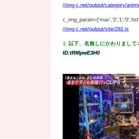
//img-c.net/output/category/anim
c_img_param=['max','3','1','0','list',
//img-c.net/output/site/292.js
1:
以下、名無しにかわりまして
ID:tRMpwE3H0