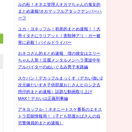
ルの杜！オネエ管理人オカマちゃんの鬼女的
まとめ速報!オカマッフルアタックナンバーハ
ーフ
ユカ・ヨネッフル！初老的まとめ速報！！大
帝イタチにラリアット！害獣神アリ・ガー被
害に必殺！パイルドライバー
おネコさん的まとめ速報 僕の彼女はエリー
ちゃん人形！豆腐メンタルメンヘラ電波中年
アルバイターのぬいぐるみ男子末路編
スケバン！デカッフルまっくす（デカい強い2
次元嫁だいすき子供部屋おじさんヒロシ之古
惑仔的まとめ速報）話題な動画取り上げ
MAX！デカいは正義刑事編
アキヨッフル-！ネオニートスケ番長のエキス
トラ芸能情報局！（子ども部屋おばさんの自
宅警備員的まとめ速報）