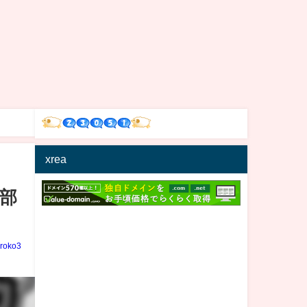
xrea
部
iroko3