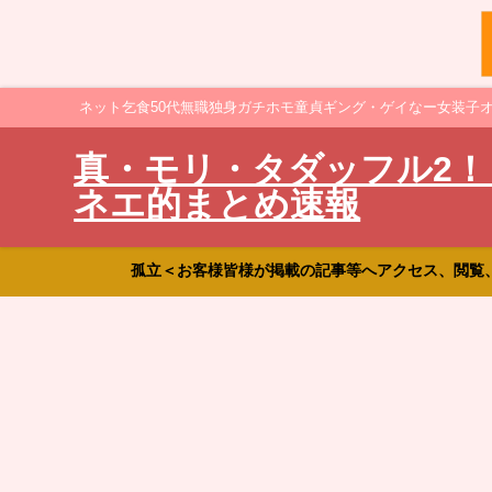
ネット乞食50代無職独身ガチホモ童貞ギング・ゲイなー女装子
真・モリ・タダッフル2！
ネエ的まとめ速報
孤立＜お客様皆様が掲載の記事等へアクセス、閲覧