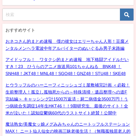
おすすめサイト
おネコさん的まとめ速報 僕の彼女はエリーちゃん人形！豆腐メ
ンタルメンヘラ電波中年アルバイターのぬいぐるみ男子末路編
アイドッフル！ ワタクシ的まとめ速報 地下格闘アイドルだい
すき！23 ひうらのアニメ放送局101ちゃんねる BNK48 ！
SNH48！JKT48！MNL48！SGO48！GNZ48！STU48！SKE48
ヒウラッフルのハーニーフィニッシュゴミ屋敷補完計画 ＜必殺！
生前整理人！孤立し孤独死からの～特殊清掃・遺品整理への道F
完結編＞ キャッシング計1500万返済：厨二病借金3500万円！う
つ病統合失調症14年生HKT46！！9期研究生、最後のサイト！全
米が泣いた！認知症鬱病60代のラストサイト絶賛！公開中
魔法熟女/美魔女ッ娘メグみみちゃんのニートッフルステーション
MAX！ ニート仙人仙女の映画三昧老後生活！（無職孤独居老人的