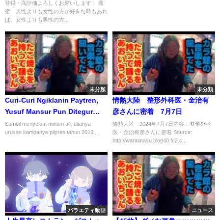
登録・高評価よろしくお願いします！ 壇
良すぎ」の声も…「最愛」2話
蜜 男性よりも女性の方が好きな時もあれ
ば、女性よりも男性の方...
未分類
未分類
Curi-Curi Ngiklanin Paytren,
情熱大陸 整形外科医・金治有
Yusuf Mansur Pun Ditegur
彦さんに密着 7月7日
Najwa Shihab! #Short
Sambil menyelam minum air, ditanya
情熱大陸 2024年7月7日内容：整形外科
urusan kampanye pilpres tahun 2019,...
医・金治有彦さんに密着 Source:
http://waraimasu.blog40.fc2.c...
バラエティ動画
ニュース