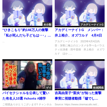
未分類
アカデミーナイトG
“ひきこもり”約146万人の衝撃
アカデミーナイトG メンバー：
「私が死んだら子どもは･･･」年
井上裕介、オズワルド 4月4日
金生活で26年ひきこもりの息子
...
アカデミーナイトG 2023年4月4日内
容：深夜に極上のエンタメを学べるバラエ
を支える母親 part2 #引きこ
ティ出演者：田中直樹 井上裕介 オズワ
もり#年金生活#アルバイト#中学
ルド ほか......
生 #abcテレビ#shorts
ゲイ
映画関係
バイセクシャルを公表して驚い
吉高由里子“梨央”が知った衝撃
た有名人10選 #shorts #雑学
事実に視聴者動揺「嘘でし
ょ」、井浦新“加瀬”に「カッコ
ご視聴ありがとうございます‼︎ チャンネル
Source: https://www.cinemacafe.net/...