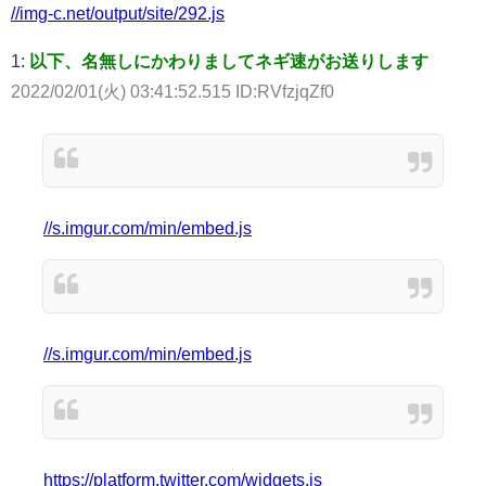
//img-c.net/output/site/292.js
1:
以下、名無しにかわりましてネギ速がお送りします
2022/02/01(火) 03:41:52.515 ID:RVfzjqZf0
//s.imgur.com/min/embed.js
//s.imgur.com/min/embed.js
https://platform.twitter.com/widgets.js