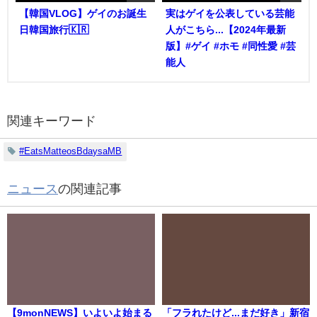
【韓国VLOG】ゲイのお誕生
実はゲイを公表している芸能
日韓国旅行🇰🇷
人がこちら...【2024年最新
版】#ゲイ #ホモ #同性愛 #芸
能人
関連キーワード
#EatsMatteosBdaysaMB
ニュース
の関連記事
【9monNEWS】いよいよ始まる
「フラれたけど...まだ好き」新宿