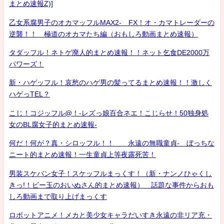
まとめ速報Z)]
乙女系腐男子のオカマッフルMAX2- FX！オ・カマトレーダーの
逆襲！！ 極道のオカマたち編（おもしろ動画まとめ速報）
タダッフル！ネトゲ廃人的まとめ速報！！ネット乞食DE2000万
パワーズ！
新・ハゲッフル！哀愁のハゲ男の髪ってるまとめ速報！！激しく
ハゲっTEL？
こじ！コジッフル@！-レズっ娘百合ネエ！こじらせ！50独身処
女のBL腐女子的まとめ速報-
何だ！何が？真・シロッフル！！ 永遠の無職童貞- ぼっちな
ニート的まとめ速報！一生童貞上等夜露死苦！
男装スケバン女子！スケッフルまっくす！（新・ナンノひゃくし
きっ!！ビー玉のおいぬさん的まとめ速報） 話題な事件からおも
しろ動画まで取り上げまっくす
ロボットアニメ！メカと美少女キャラだいすき永遠の非リア充・