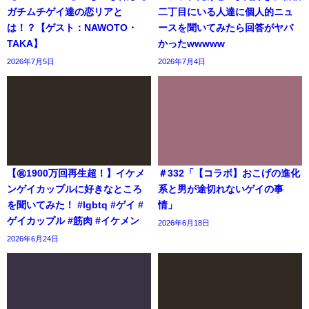
ガチムチゲイ達の恋リアと
二丁目にいる人達に個人的ニュ
は！？【ゲスト：NAWOTO・
ースを聞いてみたら回答がヤバ
TAKA】
かったwwwww
2026年7月5日
2026年7月4日
【㊗️1900万回再生超！】イケメ
＃332「【コラボ】おこげの進化
ンゲイカップルに好きなところ
系と男が途切れないゲイの事
を聞いてみた！ #lgbtq #ゲイ #
情」
ゲイカップル #筋肉 #イケメン
2026年6月18日
2026年6月24日