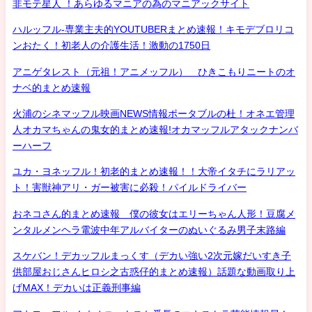
非モテ星人 ！あらゆるマニアの為のマニアックサイト
ハルッフル-専業主夫的YOUTUBERまとめ速報！キモデブロリコ
ンおたく！初老人の介護生活！激動の1750日
アニゲタレスト（元祖！アニメッフル） ひきこもりニートのオ
ナベ的まとめ速報
火浦のシネマッフル映画NEWS情報ポータブルの杜！オネエ管理
人オカマちゃんの鬼女的まとめ速報!オカマッフルアタックナンバ
ーハーフ
ユカ・ヨネッフル！初老的まとめ速報！！大帝イタチにラリアッ
ト！害獣神アリ・ガー被害に必殺！パイルドライバー
おネコさん的まとめ速報 僕の彼女はエリーちゃん人形！豆腐メ
ンタルメンヘラ電波中年アルバイターのぬいぐるみ男子末路編
スケバン！デカッフルまっくす（デカい強い2次元嫁だいすき子
供部屋おじさんヒロシ之古惑仔的まとめ速報）話題な動画取り上
げMAX！デカいは正義刑事編