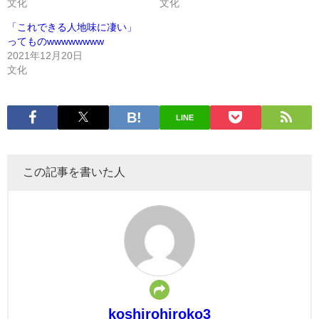
文化
文化
「これできる人地味に凄い」
ってものwwwwwwww
2021年12月20日
文化
LINE
この記事を書いた人
koshirohiroko3