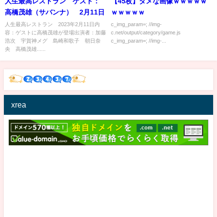
人生最高レストラン ゲスト：
【45枚】ダメな画像ｗｗｗｗｗ
高橋茂雄（サバンナ） 2月11日
ｗｗｗｗｗ
人生最高レストラン 2023年2月11日内
c_img_param=; //img-
容：ゲストに高橋茂雄が登場出演者：加藤
c.net/output/category/game.js
浩次 宇賀神メグ 島崎和歌子 朝日奈
c_img_param=; //img-...
央 高橋茂雄......
xrea