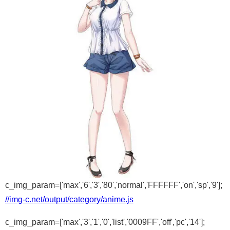
c_img_param=['max','6','3','80','normal','FFFFFF','on','sp','9'];
//img-c.net/output/category/anime.js
c_img_param=['max','3','1','0','list','0009FF','off','pc','14'];