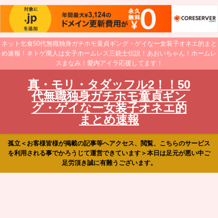
ネット乞食50代無職独身ガチホモ童貞ギング・ゲイなー女装子オネエ的まと
め速報！ネトゲ廃人は女子ホームレス三銃士伝説！あおいちゃん！ホームレ
スまなみ！愛内アイラ応援してます！
真・モリ・タダッフル2！！50
代無職独身ガチホモ童貞ギン
グ・ゲイなー女装子オネエ的
まとめ速報
孤立＜お客様皆様が掲載の記事等へアクセス、閲覧、こちらのサービス
を利用される事でかろうじて運営できています＞本日は足元が悪い中ご
足労頂き誠に有難うございます。