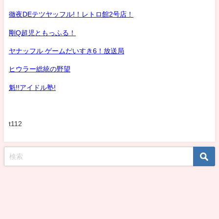
徹夜DEテツヤッフル!！レトロ館2号店！
剛Q超児ともっふる！
ヤナッフル ゲームだいすき6！放送局
ヒウラー総統の野望
魁!!アイドル塾!
t112