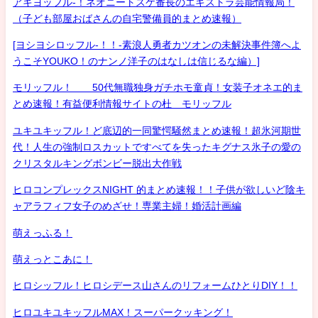
アキヨッフル-！ネオニートスケ番長のエキストラ芸能情報局！
（子ども部屋おばさんの自宅警備員的まとめ速報）
[ヨシヨシロッフル-！！-素浪人勇者カツオンの未解決事件簿へよ
うこそYOUKO！のナンノ洋子のはなしは信じるな編）]
モリッフル！ 50代無職独身ガチホモ童貞！女装子オネエ的ま
とめ速報！有益便利情報サイトの杜 モリッフル
ユキユキッフル！ど底辺的一同驚愕騒然まとめ速報！超氷河期世
代！人生の強制ロスカットですべてを失ったキグナス氷子の愛の
クリスタルキングボンビー脱出大作戦
ヒロコンプレックスNIGHT 的まとめ速報！！子供が欲しいど陰キ
ャアラフィフ女子のめざせ！専業主婦！婚活計画編
萌えっふる！
萌えっとこあに！
ヒロシッフル！ヒロシデース山さんのリフォームひとりDIY！！
ヒロユキユキッフルMAX！スーパークッキング！