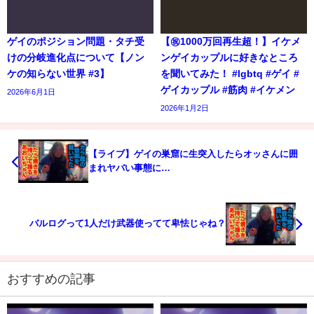
ゲイのポジション問題・タチ受
【㊗️1000万回再生超！】イケメ
けの分岐進化点について【ノン
ンゲイカップルに好きなところ
ケの知らない世界 #3】
を聞いてみた！ #lgbtq #ゲイ #
ゲイカップル #筋肉 #イケメン
2026年6月1日
2026年1月2日
【ライブ】ゲイの巣窟に生突入したらオッさんに囲
まれヤバい事態に…
バルログって1人だけ武器使ってて卑怯じゃね？
おすすめの記事