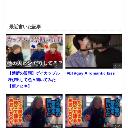
最近書いた記事
ゲイ
ゲイ
【禁断の質問】ゲイカップル
#bl #gay A romantic kiss
呼び出して色々聞いてみた
【雨とヒキ】
未分類
ゲイ