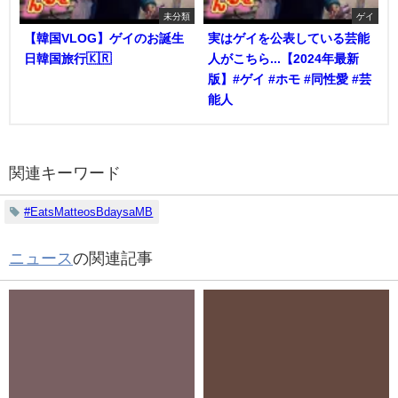
未分類
ゲイ
【韓国VLOG】ゲイのお誕生
実はゲイを公表している芸能
日韓国旅行🇰🇷
人がこちら...【2024年最新
版】#ゲイ #ホモ #同性愛 #芸
能人
関連キーワード
#EatsMatteosBdaysaMB
ニュース
の関連記事