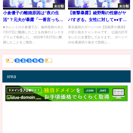
未分類
未分類
小倉優子の離婚原因は“夜の生
【衝撃暴露】綾野剛の性癖がヤ
活”？元夫が暴露「一番言っちゃ
バすぎる。女性に対して●●する
いけないやつ！」。セクシーで
らしいな。被害女性が情報提供
■タレントの小倉優子が、歯科医師の夫と
東谷義和のガーシーch【芸能界の裏側】
7月27日に離婚したことを自身のインスタ
の切り抜きチャンネルです。 公認の許可
気品も…葉加瀬太郎・髙田万由
してくれたわ【東谷義和/ガーシ
グラムで発表した。 2022年7月27日に離
をいただき運営しております。 ガーシー
子の長女が『格付けチェック』
ー/切り抜き/ガーシーch】
婚したことをご報告...
chを最速切り抜きで投稿し...
レギュラーに!
xrea