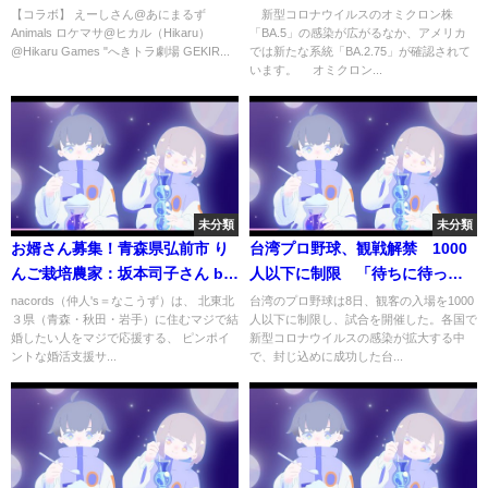
起きて相馬がブチギレました…
12日)
【コラボ】 えーしさん@あにまるず
新型コロナウイルスのオミクロン株
Animals ロケマサ@ヒカル（Hikaru）
「BA.5」の感染が広がるなか、アメリカ
【リゼロ.エヴァ.ガンダムユニコ
@Hikaru Games "へきトラ劇場 GEKIR...
では新たな系統「BA.2.75」が確認されて
ーン】
います。 オミクロン...
未分類
未分類
お婿さん募集！青森県弘前市 り
台湾プロ野球、観戦解禁 1000
んご栽培農家：坂本司子さん by
人以下に制限 「待ちに待って
nacords（仲人’s＝なこうず）
いた」
nacords（仲人's＝なこうず）は、 北東北
台湾のプロ野球は8日、観客の入場を1000
３県（青森・秋田・岩手）に住むマジで結
人以下に制限し、試合を開催した。各国で
婚したい人をマジで応援する、 ピンポイ
新型コロナウイルスの感染が拡大する中
ントな婚活支援サ...
で、封じ込めに成功した台...