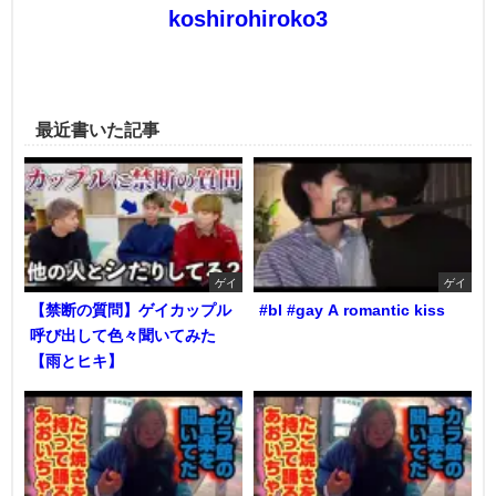
koshirohiroko3
最近書いた記事
ゲイ
ゲイ
【禁断の質問】ゲイカップル
#bl #gay A romantic kiss
呼び出して色々聞いてみた
【雨とヒキ】