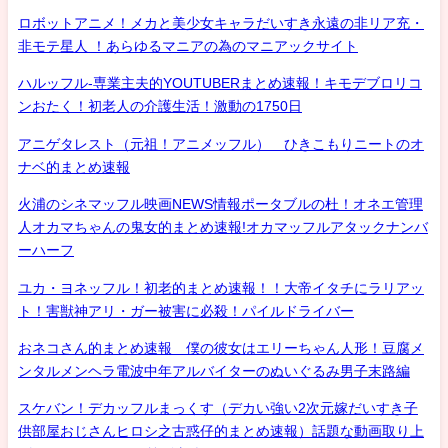
ロボットアニメ！メカと美少女キャラだいすき永遠の非リア充・
非モテ星人 ！あらゆるマニアの為のマニアックサイト
ハルッフル-専業主夫的YOUTUBERまとめ速報！キモデブロリコ
ンおたく！初老人の介護生活！激動の1750日
アニゲタレスト（元祖！アニメッフル） ひきこもりニートのオ
ナベ的まとめ速報
火浦のシネマッフル映画NEWS情報ポータブルの杜！オネエ管理
人オカマちゃんの鬼女的まとめ速報!オカマッフルアタックナンバ
ーハーフ
ユカ・ヨネッフル！初老的まとめ速報！！大帝イタチにラリアッ
ト！害獣神アリ・ガー被害に必殺！パイルドライバー
おネコさん的まとめ速報 僕の彼女はエリーちゃん人形！豆腐メ
ンタルメンヘラ電波中年アルバイターのぬいぐるみ男子末路編
スケバン！デカッフルまっくす（デカい強い2次元嫁だいすき子
供部屋おじさんヒロシ之古惑仔的まとめ速報）話題な動画取り上