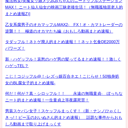
魔法熟女/美魔女ッ娘メグみみちゃんのニートッフルステーション
MAX！ ニート仙人仙女の映画三昧老後生活！（無職孤独居老人的
まとめ速報Z)]
乙女系腐男子のオカマッフルMAX2- FX！オ・カマトレーダーの
逆襲！！ 極道のオカマたち編（おもしろ動画まとめ速報）
タダッフル！ネトゲ廃人的まとめ速報！！ネット乞食DE2000万
パワーズ！
新・ハゲッフル！哀愁のハゲ男の髪ってるまとめ速報！！激しく
ハゲっTEL？
こじ！コジッフル@！-レズっ娘百合ネエ！こじらせ！50独身処
女のBL腐女子的まとめ速報-
何だ！何が？真・シロッフル！！ 永遠の無職童貞- ぼっちな
ニート的まとめ速報！一生童貞上等夜露死苦！
男装スケバン女子！スケッフルまっくす！（新・ナンノひゃくし
きっ!！ビー玉のおいぬさん的まとめ速報） 話題な事件からおも
しろ動画まで取り上げまっくす