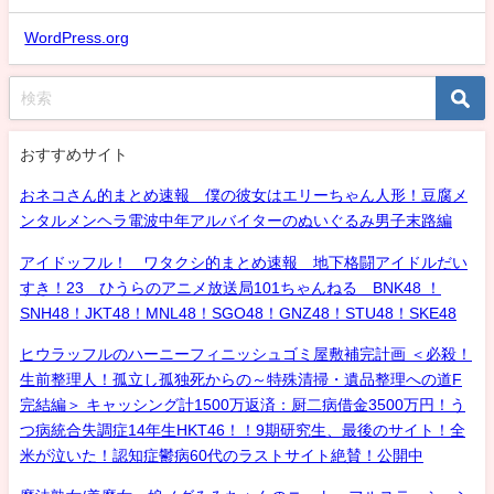
WordPress.org
おすすめサイト
おネコさん的まとめ速報 僕の彼女はエリーちゃん人形！豆腐メ
ンタルメンヘラ電波中年アルバイターのぬいぐるみ男子末路編
アイドッフル！ ワタクシ的まとめ速報 地下格闘アイドルだい
すき！23 ひうらのアニメ放送局101ちゃんねる BNK48 ！
SNH48！JKT48！MNL48！SGO48！GNZ48！STU48！SKE48
ヒウラッフルのハーニーフィニッシュゴミ屋敷補完計画 ＜必殺！
生前整理人！孤立し孤独死からの～特殊清掃・遺品整理への道F
完結編＞ キャッシング計1500万返済：厨二病借金3500万円！う
つ病統合失調症14年生HKT46！！9期研究生、最後のサイト！全
米が泣いた！認知症鬱病60代のラストサイト絶賛！公開中