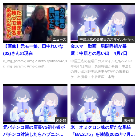
ニュース
中居正広の金曜日のスマイルたちへ
【画像】元モー娘。田中れいな
金スマ 動画 男闘呼組が暴
(32)さんの現在
露！中居との思い出 4月7日
c_img_param=; //img-c.net/output/site/42.js
中居正広の金曜日のスマイルたちへ2023
c_img_param=; //img-c.net/...
年4月7日内容：男闘呼組が暴露！中居と
の思い出水野美紀夫妻がTV初の密着ロ
ケ 出演者：中居正広 水野...
未分類
未分類
元パチンコ屋の店長VS初心者が
米 オミクロン株の新たな系統
パチンコ対決したらハプニング
「BA.2.75」を確認(2022年7月