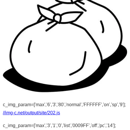
c_img_param=['max','6','3','80','normal','FFFFFF','on','sp','9'];
//img-c.net/output/site/202.js
c_img_param=['max','3','1','0','list','0009FF','off','pc','14'];