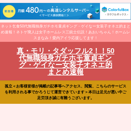
ネット乞食50代無職独身ガチホモ童貞ギング・ゲイなー女装子オネエ的まと
め速報！ネトゲ廃人は女子ホームレス三銃士伝説！あおいちゃん！ホームレ
スまなみ！愛内アイラ応援してます！
真・モリ・タダッフル2！！50
代無職独身ガチホモ童貞ギン
グ・ゲイなー女装子オネエ的
まとめ速報
孤立＜お客様皆様が掲載の記事等へアクセス、閲覧、こちらのサービス
を利用される事でかろうじて運営できています＞本日は足元が悪い中ご
足労頂き誠に有難うございます。