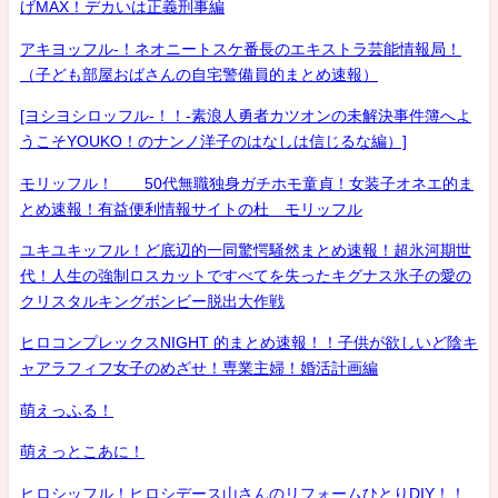
げMAX！デカいは正義刑事編
アキヨッフル-！ネオニートスケ番長のエキストラ芸能情報局！
（子ども部屋おばさんの自宅警備員的まとめ速報）
[ヨシヨシロッフル-！！-素浪人勇者カツオンの未解決事件簿へよ
うこそYOUKO！のナンノ洋子のはなしは信じるな編）]
モリッフル！ 50代無職独身ガチホモ童貞！女装子オネエ的ま
とめ速報！有益便利情報サイトの杜 モリッフル
ユキユキッフル！ど底辺的一同驚愕騒然まとめ速報！超氷河期世
代！人生の強制ロスカットですべてを失ったキグナス氷子の愛の
クリスタルキングボンビー脱出大作戦
ヒロコンプレックスNIGHT 的まとめ速報！！子供が欲しいど陰キ
ャアラフィフ女子のめざせ！専業主婦！婚活計画編
萌えっふる！
萌えっとこあに！
ヒロシッフル！ヒロシデース山さんのリフォームひとりDIY！！