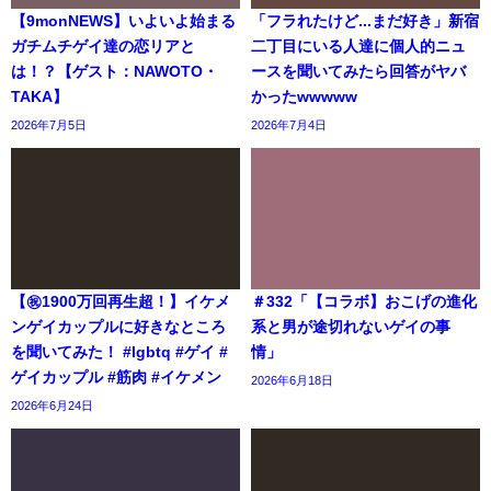
【9monNEWS】いよいよ始まる
「フラれたけど...まだ好き」新宿
ガチムチゲイ達の恋リアと
二丁目にいる人達に個人的ニュ
は！？【ゲスト：NAWOTO・
ースを聞いてみたら回答がヤバ
TAKA】
かったwwwww
2026年7月5日
2026年7月4日
【㊗️1900万回再生超！】イケメ
＃332「【コラボ】おこげの進化
ンゲイカップルに好きなところ
系と男が途切れないゲイの事
を聞いてみた！ #lgbtq #ゲイ #
情」
ゲイカップル #筋肉 #イケメン
2026年6月18日
2026年6月24日