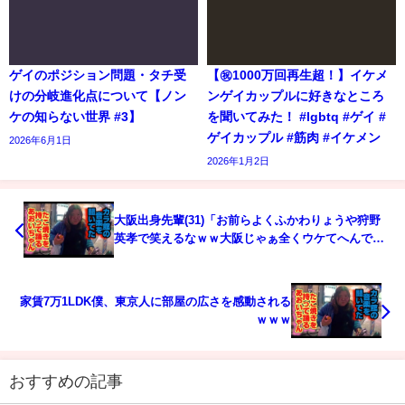
ゲイのポジション問題・タチ受
【㊗️1000万回再生超！】イケメ
けの分岐進化点について【ノン
ンゲイカップルに好きなところ
ケの知らない世界 #3】
を聞いてみた！ #lgbtq #ゲイ #
ゲイカップル #筋肉 #イケメン
2026年6月1日
2026年1月2日
大阪出身先輩(31)「お前らよくふかわりょうや狩野
英孝で笑えるなｗｗ大阪じゃぁ全くウケてへんでｗ
ｗ」
家賃7万1LDK僕、東京人に部屋の広さを感動される
ｗｗｗ
おすすめの記事