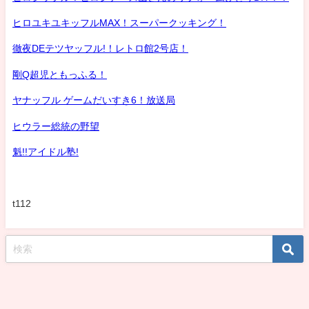
ヒロユキユキッフルMAX！スーパークッキング！
徹夜DEテツヤッフル!！レトロ館2号店！
剛Q超児ともっふる！
ヤナッフル ゲームだいすき6！放送局
ヒウラー総統の野望
魁!!アイドル塾!
t112