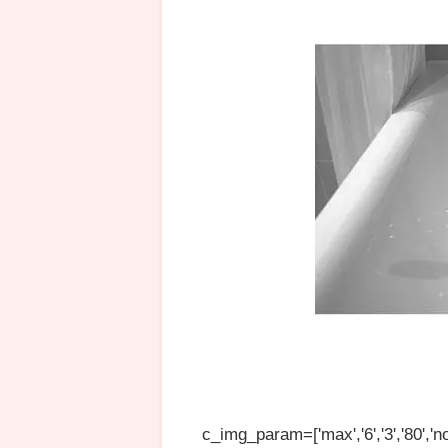
c_img_param=['max','6','3','80','no