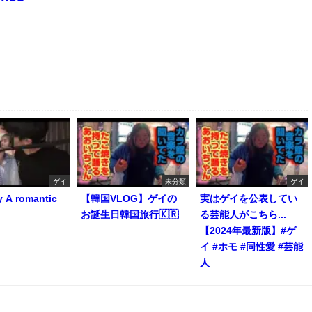
ゲイ
未分類
ゲイ
y A romantic
【韓国VLOG】ゲイの
実はゲイを公表してい
お誕生日韓国旅行🇰🇷
る芸能人がこちら...
【2024年最新版】#ゲ
イ #ホモ #同性愛 #芸能
人