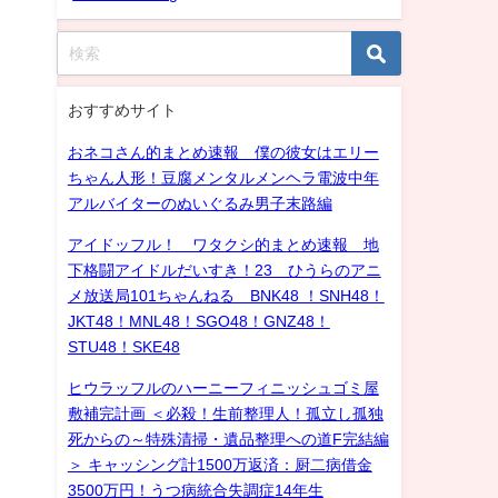
おすすめサイト
おネコさん的まとめ速報 僕の彼女はエリー
ちゃん人形！豆腐メンタルメンヘラ電波中年
アルバイターのぬいぐるみ男子末路編
アイドッフル！ ワタクシ的まとめ速報 地
下格闘アイドルだいすき！23 ひうらのアニ
メ放送局101ちゃんねる BNK48 ！SNH48！
JKT48！MNL48！SGO48！GNZ48！
STU48！SKE48
ヒウラッフルのハーニーフィニッシュゴミ屋
敷補完計画 ＜必殺！生前整理人！孤立し孤独
死からの～特殊清掃・遺品整理への道F完結編
＞ キャッシング計1500万返済：厨二病借金
3500万円！うつ病統合失調症14年生