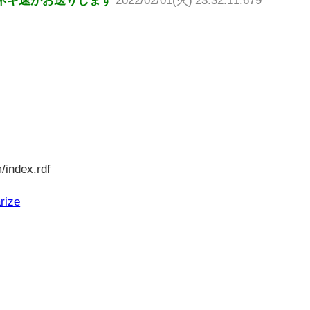
/index.rdf
rize