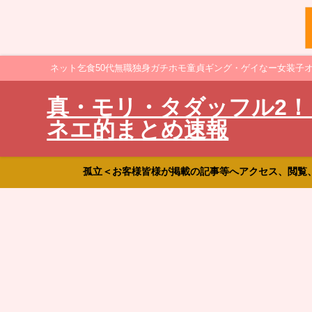
ネット乞食50代無職独身ガチホモ童貞ギング・ゲイなー女装子
真・モリ・タダッフル2！
ネエ的まとめ速報
孤立＜お客様皆様が掲載の記事等へアクセス、閲覧