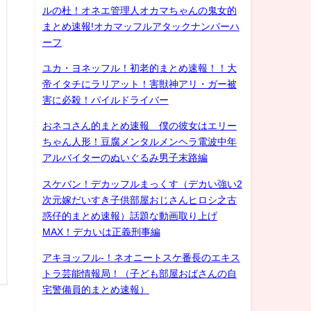
ルの杜！オネエ管理人オカマちゃんの鬼女的
まとめ速報!オカマッフルアタックナンバーハ
ーフ
ユカ・ヨネッフル！初老的まとめ速報！！大
帝イタチにラリアット！害獣神アリ・ガー被
害に必殺！パイルドライバー
おネコさん的まとめ速報 僕の彼女はエリー
ちゃん人形！豆腐メンタルメンヘラ電波中年
アルバイターのぬいぐるみ男子末路編
スケバン！デカッフルまっくす（デカい強い2
次元嫁だいすき子供部屋おじさんヒロシ之古
惑仔的まとめ速報）話題な動画取り上げ
MAX！デカいは正義刑事編
アキヨッフル-！ネオニートスケ番長のエキス
トラ芸能情報局！（子ども部屋おばさんの自
宅警備員的まとめ速報）