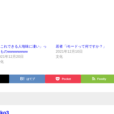
「これできる人地味に凄い」っ
若者「iモードって何ですか？」
ものwwwwwwww
2021年12月10日
021年12月20日
文化
文化
はてブ
Pocket
Feedly
oko3