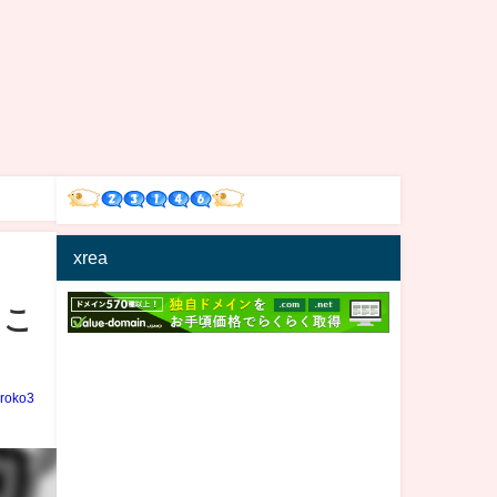
xrea
るこ
iroko3