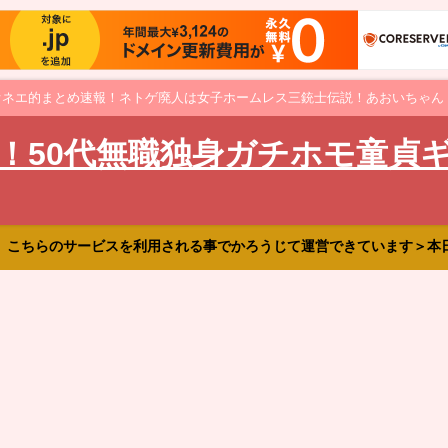
オネエ的まとめ速報！ネトゲ廃人は女子ホームレス三銃士伝説！あおいちゃん
！50代無職独身ガチホモ童貞
、こちらのサービスを利用される事でかろうじて運営できています＞本