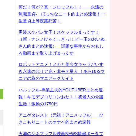
何だ！何が？真・シロッフル！！ 永遠の
無職童貞- ぼっちなニート的まとめ速報！一
生童貞上等夜露死苦！
男装スケバン女子！スケッフルまっくす！
（新・ナンノひゃくしきっ!！ビー玉のおいぬ
さん的まとめ速報） 話題な事件からおもし
ろ動画まで取り上げまっくす
ロボットアニメ！メカと美少女キャラだいす
き永遠の非リア充・非モテ星人 ！あらゆるマ
ニアの為のマニアックサイト
ハルッフル-専業主夫的YOUTUBERまとめ速
報！キモデブロリコンおたく！初老人の介護
生活！激動の1750日
アニゲタレスト（元祖！アニメッフル） ひ
きこもりニートのオナベ的まとめ速報
火浦のシネマッフル映画NEWS情報ポータブ