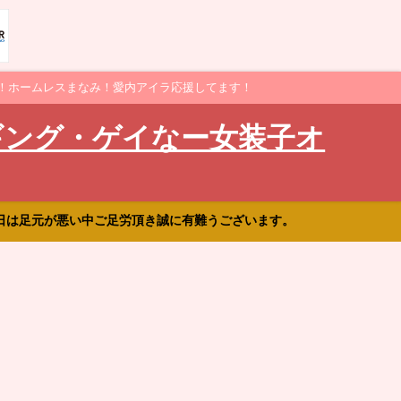
！ホームレスまなみ！愛内アイラ応援してます！
ギング・ゲイなー女装子オ
日は足元が悪い中ご足労頂き誠に有難うございます。