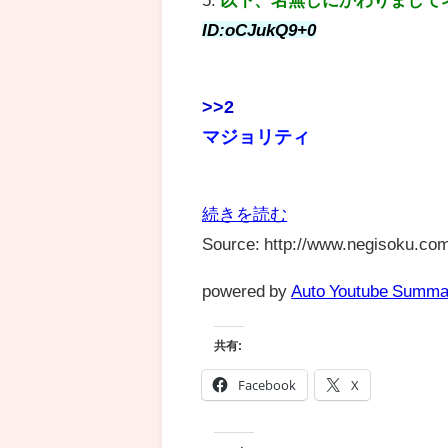
ID:oCJukQ9+0
>>2
マジョリティ
続きを読む
Source: http://www.negisoku.com
powered by
Auto Youtube Summa
共有:
Facebook
X