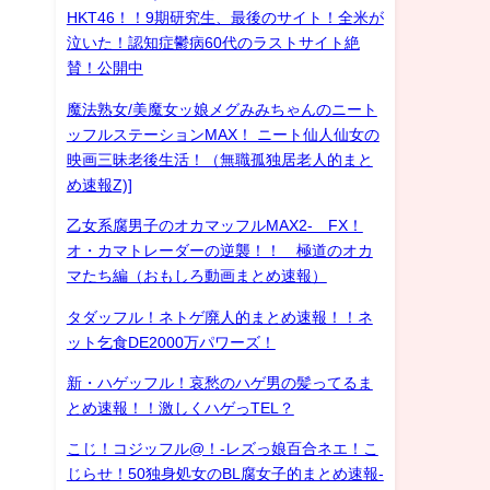
HKT46！！9期研究生、最後のサイト！全米が
泣いた！認知症鬱病60代のラストサイト絶
賛！公開中
魔法熟女/美魔女ッ娘メグみみちゃんのニート
ッフルステーションMAX！ ニート仙人仙女の
映画三昧老後生活！（無職孤独居老人的まと
め速報Z)]
乙女系腐男子のオカマッフルMAX2- FX！
オ・カマトレーダーの逆襲！！ 極道のオカ
マたち編（おもしろ動画まとめ速報）
タダッフル！ネトゲ廃人的まとめ速報！！ネ
ット乞食DE2000万パワーズ！
新・ハゲッフル！哀愁のハゲ男の髪ってるま
とめ速報！！激しくハゲっTEL？
こじ！コジッフル@！-レズっ娘百合ネエ！こ
じらせ！50独身処女のBL腐女子的まとめ速報-