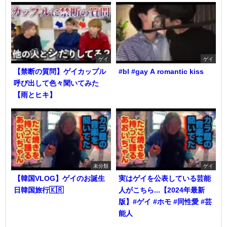
ゲイ
ゲイ
【禁断の質問】ゲイカップル
#bl #gay A romantic kiss
呼び出して色々聞いてみた
【雨とヒキ】
未分類
ゲイ
【韓国VLOG】ゲイのお誕生
実はゲイを公表している芸能
日韓国旅行🇰🇷
人がこちら...【2024年最新
版】#ゲイ #ホモ #同性愛 #芸
能人