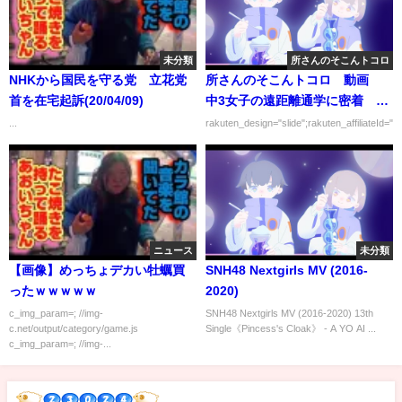
未分類
所さんのそこんトコロ
NHKから国民を守る党 立花党
所さんのそこんトコロ 動画
首を在宅起訴(20/04/09)
中3女子の遠距離通学に密着 4
月7日
...
rakuten_design="slide";rakuten_affiliateId="0
ニュース
未分類
【画像】めっちょデカい牡蠣買
SNH48 Nextgirls MV (2016-
ったｗｗｗｗｗ
2020)
c_img_param=; //img-
SNH48 Nextgirls MV (2016-2020) 13th
c.net/output/category/game.js
Single《Pincess's Cloak》 - A YO AI ...
c_img_param=; //img-...