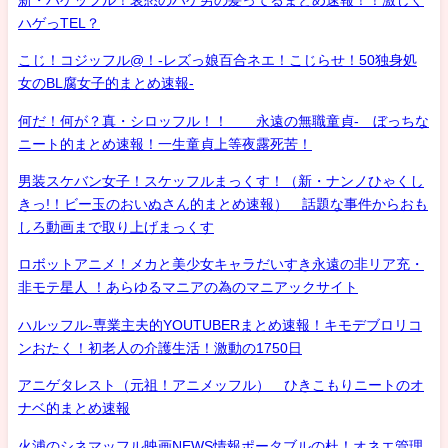
ハゲっTEL？
こじ！コジッフル@！-レズっ娘百合ネエ！こじらせ！50独身処
女のBL腐女子的まとめ速報-
何だ！何が？真・シロッフル！！ 永遠の無職童貞- ぼっちな
ニート的まとめ速報！一生童貞上等夜露死苦！
男装スケバン女子！スケッフルまっくす！（新・ナンノひゃくし
きっ!！ビー玉のおいぬさん的まとめ速報） 話題な事件からおも
しろ動画まで取り上げまっくす
ロボットアニメ！メカと美少女キャラだいすき永遠の非リア充・
非モテ星人 ！あらゆるマニアの為のマニアックサイト
ハルッフル-専業主夫的YOUTUBERまとめ速報！キモデブロリコ
ンおたく！初老人の介護生活！激動の1750日
アニゲタレスト（元祖！アニメッフル） ひきこもりニートのオ
ナベ的まとめ速報
火浦のシネマッフル映画NEWS情報ポータブルの杜！オネエ管理