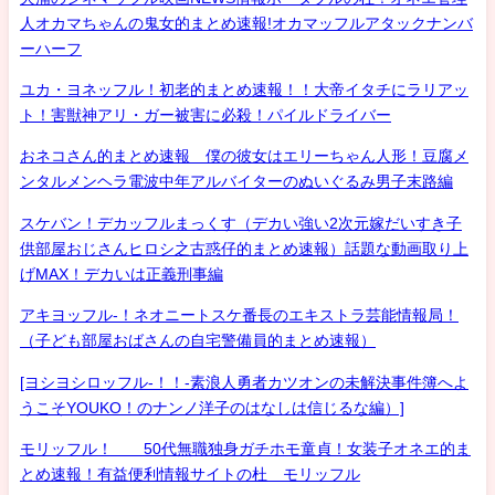
人オカマちゃんの鬼女的まとめ速報!オカマッフルアタックナンバ
ーハーフ
ユカ・ヨネッフル！初老的まとめ速報！！大帝イタチにラリアッ
ト！害獣神アリ・ガー被害に必殺！パイルドライバー
おネコさん的まとめ速報 僕の彼女はエリーちゃん人形！豆腐メ
ンタルメンヘラ電波中年アルバイターのぬいぐるみ男子末路編
スケバン！デカッフルまっくす（デカい強い2次元嫁だいすき子
供部屋おじさんヒロシ之古惑仔的まとめ速報）話題な動画取り上
げMAX！デカいは正義刑事編
アキヨッフル-！ネオニートスケ番長のエキストラ芸能情報局！
（子ども部屋おばさんの自宅警備員的まとめ速報）
[ヨシヨシロッフル-！！-素浪人勇者カツオンの未解決事件簿へよ
うこそYOUKO！のナンノ洋子のはなしは信じるな編）]
モリッフル！ 50代無職独身ガチホモ童貞！女装子オネエ的ま
とめ速報！有益便利情報サイトの杜 モリッフル