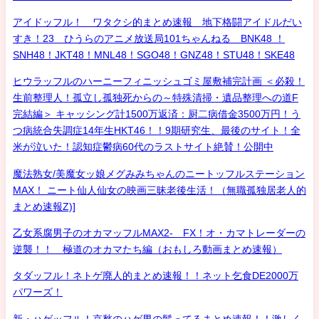
アイドッフル！ ワタクシ的まとめ速報 地下格闘アイドルだい
すき！23 ひうらのアニメ放送局101ちゃんねる BNK48 ！
SNH48！JKT48！MNL48！SGO48！GNZ48！STU48！SKE48
ヒウラッフルのハーニーフィニッシュゴミ屋敷補完計画 ＜必殺！
生前整理人！孤立し孤独死からの～特殊清掃・遺品整理への道F
完結編＞ キャッシング計1500万返済：厨二病借金3500万円！う
つ病統合失調症14年生HKT46！！9期研究生、最後のサイト！全
米が泣いた！認知症鬱病60代のラストサイト絶賛！公開中
魔法熟女/美魔女ッ娘メグみみちゃんのニートッフルステーション
MAX！ ニート仙人仙女の映画三昧老後生活！（無職孤独居老人的
まとめ速報Z)]
乙女系腐男子のオカマッフルMAX2- FX！オ・カマトレーダーの
逆襲！！ 極道のオカマたち編（おもしろ動画まとめ速報）
タダッフル！ネトゲ廃人的まとめ速報！！ネット乞食DE2000万
パワーズ！
新・ハゲッフル！哀愁のハゲ男の髪ってるまとめ速報！！激しく