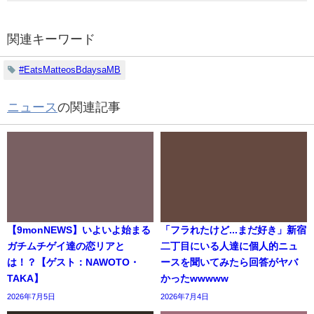
関連キーワード
#EatsMatteosBdaysaMB
ニュース
の関連記事
【9monNEWS】いよいよ始まる
「フラれたけど...まだ好き」新宿
ガチムチゲイ達の恋リアと
二丁目にいる人達に個人的ニュ
は！？【ゲスト：NAWOTO・
ースを聞いてみたら回答がヤバ
TAKA】
かったwwwww
2026年7月5日
2026年7月4日