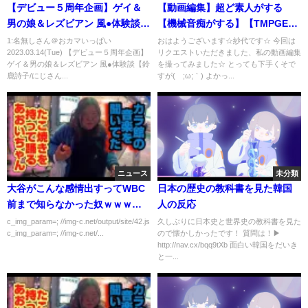
【デビュー５周年企画】ゲイ＆
【動画編集】超ど素人がする
男の娘＆レズビアン 風●体験談
【機械音痴がする】【TMPGEnc
【鈴鹿詩子/にじさんじ】
Video Mastering Works7】
1:名無しさん＠おカマいっぱい
おはようございます☆紗代です☆ 今回は
2023.03.14(Tue) 【デビュー５周年企画】
リクエストいただきました、私の動画編集
ゲイ＆男の娘＆レズビアン 風●体験談【鈴
を撮ってみました☆ とっても下手くそで
鹿詩子/にじさん...
すが(´;ω;｀) よかっ...
ニュース
未分類
大谷がこんな感情出すってWBC
日本の歴史の教科書を見た韓国
前まで知らなかった奴ｗｗｗｗ
人の反応
ｗ
c_img_param=; //img-c.net/output/site/42.js
久しぶりに日本史と世界史の教科書を見た
c_img_param=; //img-c.net/...
ので懐かしかったです！ 質問は！▶
http://nav.cx/bqq9tXb 面白い韓国をだいき
と一...