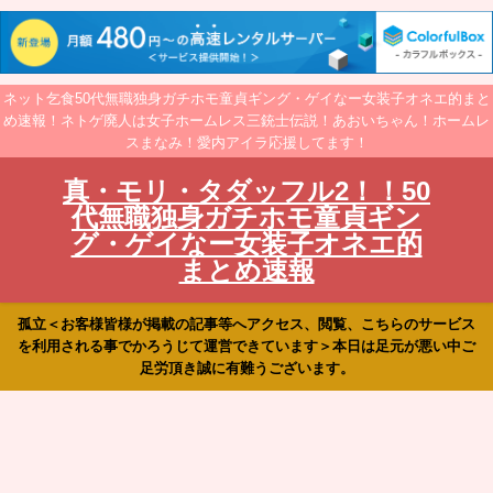
ネット乞食50代無職独身ガチホモ童貞ギング・ゲイなー女装子オネエ的まと
め速報！ネトゲ廃人は女子ホームレス三銃士伝説！あおいちゃん！ホームレ
スまなみ！愛内アイラ応援してます！
真・モリ・タダッフル2！！50
代無職独身ガチホモ童貞ギン
グ・ゲイなー女装子オネエ的
まとめ速報
孤立＜お客様皆様が掲載の記事等へアクセス、閲覧、こちらのサービス
を利用される事でかろうじて運営できています＞本日は足元が悪い中ご
足労頂き誠に有難うございます。