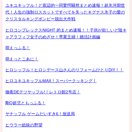
ユキユキッフル！ど底辺的一同驚愕騒然まとめ速報！超氷河期世
代！人生の強制ロスカットですべてを失ったキグナス氷子の愛の
クリスタルキングボンビー脱出大作戦
ヒロコンプレックスNIGHT 的まとめ速報！！子供が欲しいど陰キ
ャアラフィフ女子のめざせ！専業主婦！婚活計画編
萌えっふる！
萌えっとこあに！
ヒロシッフル！ヒロシデース山さんのリフォームひとりDIY！！
ヒロユキユキッフルMAX！スーパークッキング！
徹夜DEテツヤッフル!！レトロ館2号店！
剛Q超児ともっふる！
ヤナッフル ゲームだいすき6！放送局
ヒウラー総統の野望