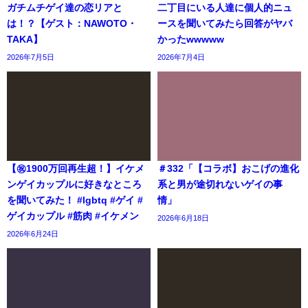
ガチムチゲイ達の恋リアと
二丁目にいる人達に個人的ニュ
は！？【ゲスト：NAWOTO・
ースを聞いてみたら回答がヤバ
TAKA】
かったwwwww
2026年7月5日
2026年7月4日
【㊗️1900万回再生超！】イケメ
＃332「【コラボ】おこげの進化
ンゲイカップルに好きなところ
系と男が途切れないゲイの事
を聞いてみた！ #lgbtq #ゲイ #
情」
ゲイカップル #筋肉 #イケメン
2026年6月18日
2026年6月24日