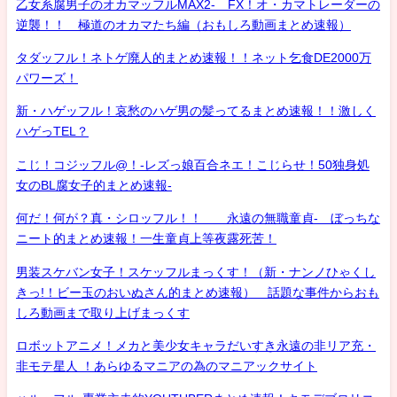
乙女系腐男子のオカマッフルMAX2- FX！オ・カマトレーダーの
逆襲！！ 極道のオカマたち編（おもしろ動画まとめ速報）
タダッフル！ネトゲ廃人的まとめ速報！！ネット乞食DE2000万
パワーズ！
新・ハゲッフル！哀愁のハゲ男の髪ってるまとめ速報！！激しく
ハゲっTEL？
こじ！コジッフル@！-レズっ娘百合ネエ！こじらせ！50独身処
女のBL腐女子的まとめ速報-
何だ！何が？真・シロッフル！！ 永遠の無職童貞- ぼっちな
ニート的まとめ速報！一生童貞上等夜露死苦！
男装スケバン女子！スケッフルまっくす！（新・ナンノひゃくし
きっ!！ビー玉のおいぬさん的まとめ速報） 話題な事件からおも
しろ動画まで取り上げまっくす
ロボットアニメ！メカと美少女キャラだいすき永遠の非リア充・
非モテ星人 ！あらゆるマニアの為のマニアックサイト