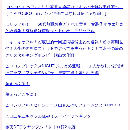
[ヨシヨシロッフル-！！-素浪人勇者カツオンの未解決事件簿へよ
うこそYOUKO！のナンノ洋子のはなしは信じるな編）]
モリッフル！ 50代無職独身ガチホモ童貞！女装子オネエ的ま
とめ速報！有益便利情報サイトの杜 モリッフル
ユキユキッフル！ど底辺的一同驚愕騒然まとめ速報！超氷河期世
代！人生の強制ロスカットですべてを失ったキグナス氷子の愛の
クリスタルキングボンビー脱出大作戦
ヒロコンプレックスNIGHT 的まとめ速報！！子供が欲しいど陰キ
ャアラフィフ女子のめざせ！専業主婦！婚活計画編
萌えっふる！
萌えっとこあに！
ヒロシッフル！ヒロシデース山さんのリフォームひとりDIY！！
ヒロユキユキッフルMAX！スーパークッキング！
徹夜DEテツヤッフル!！レトロ館2号店！