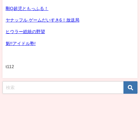
剛Q超児ともっふる！
ヤナッフル ゲームだいすき6！放送局
ヒウラー総統の野望
魁!!アイドル塾!
t112