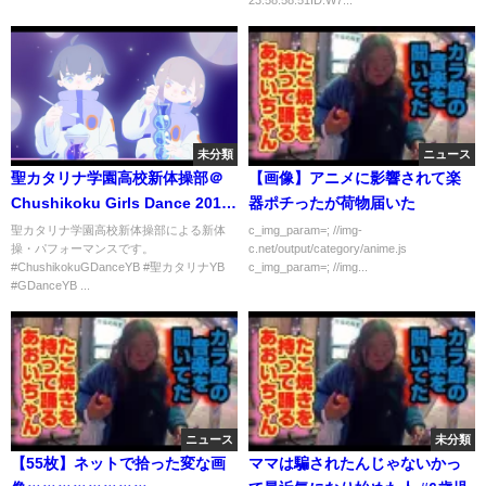
未分類
ニュース
聖カタリナ学園高校新体操部＠
【画像】アニメに影響されて楽
Chushikoku Girls Dance 2018
器ポチったが荷物届いた
Autumn
聖カタリナ学園高校新体操部による新体
c_img_param=; //img-
操・パフォーマンスです。
c.net/output/category/anime.js
#ChushikokuGDanceYB #聖カタリナYB
c_img_param=; //img...
#GDanceYB ...
ニュース
未分類
【55枚】ネットで拾った変な画
ママは騙されたんじゃないかっ