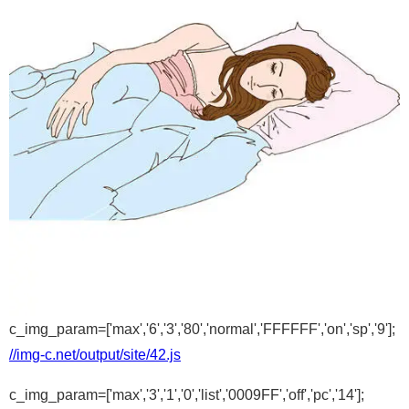
c_img_param=['max','6','3','80','normal','FFFFFF','on','sp','9'];
//img-c.net/output/site/42.js
c_img_param=['max','3','1','0','list','0009FF','off','pc','14'];