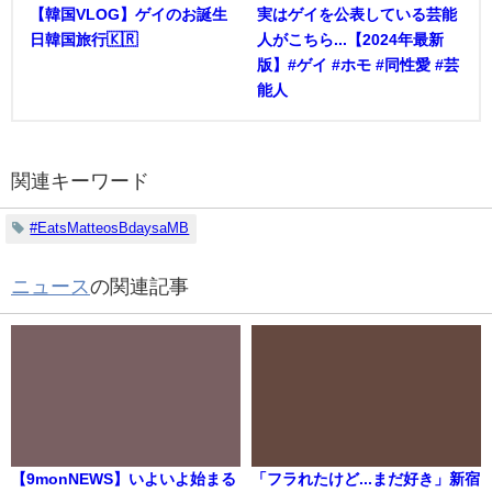
【韓国VLOG】ゲイのお誕生
実はゲイを公表している芸能
日韓国旅行🇰🇷
人がこちら...【2024年最新
版】#ゲイ #ホモ #同性愛 #芸
能人
関連キーワード
#EatsMatteosBdaysaMB
ニュース
の関連記事
【9monNEWS】いよいよ始まる
「フラれたけど...まだ好き」新宿