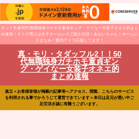
ネット乞食50代無職独身ガチホモ童貞ギング・ゲイなー女装子オネエ的まと
め速報！ネトゲ廃人は女子ホームレス三銃士伝説！あおいちゃん！ホームレ
スまなみ！愛内アイラ応援してます！
真・モリ・タダッフル2！！50
代無職独身ガチホモ童貞ギン
グ・ゲイなー女装子オネエ的
まとめ速報
孤立＜お客様皆様が掲載の記事等へアクセス、閲覧、こちらのサービス
を利用される事でかろうじて運営できています＞本日は足元が悪い中ご
足労頂き誠に有難うございます。