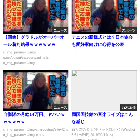
ニュース
スポーツ
【画像】グラドルがオーバーオ
テニスの新様式とは？日本協会
ール着た結果ｗｗｗｗｗｗ
も愛好家向けに心得を公表
c_img_param=; //img-
......
c.net/output/category/anime.js
c_img_param=; //img...
ニュース
乃木坂46
自衛隊の月給14万円、ヤバいｗ
両国国技館の音楽ライブはこん
ｗｗｗｗｗ
な感じ
c_img_param=; //img-c.net/output/site/42.js
927: 君の名は (チベット自治区) (Watchoi
c_img_param=; //img-c.net/...
5f61-wP4P) 2019/02/14(木)
23:58:58.51ID:W7...