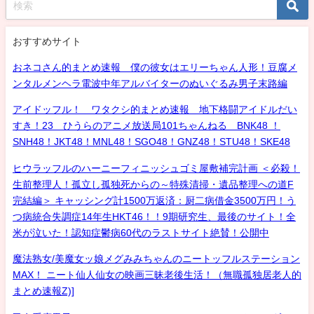
おすすめサイト
おネコさん的まとめ速報 僕の彼女はエリーちゃん人形！豆腐メ
ンタルメンヘラ電波中年アルバイターのぬいぐるみ男子末路編
アイドッフル！ ワタクシ的まとめ速報 地下格闘アイドルだい
すき！23 ひうらのアニメ放送局101ちゃんねる BNK48 ！
SNH48！JKT48！MNL48！SGO48！GNZ48！STU48！SKE48
ヒウラッフルのハーニーフィニッシュゴミ屋敷補完計画 ＜必殺！
生前整理人！孤立し孤独死からの～特殊清掃・遺品整理への道F
完結編＞ キャッシング計1500万返済：厨二病借金3500万円！う
つ病統合失調症14年生HKT46！！9期研究生、最後のサイト！全
米が泣いた！認知症鬱病60代のラストサイト絶賛！公開中
魔法熟女/美魔女ッ娘メグみみちゃんのニートッフルステーション
MAX！ ニート仙人仙女の映画三昧老後生活！（無職孤独居老人的
まとめ速報Z)]