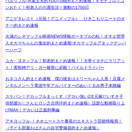
ハルッフル-専業主夫的YOUTUBERまとめ速報！キモデブロリコ
ンおたく！初老人の介護生活！激動の1750日
アニゲタレスト（元祖！アニメッフル） ひきこもりニートのオ
ナベ的まとめ速報
火浦のシネマッフル映画NEWS情報ポータブルの杜！オネエ管理
人オカマちゃんの鬼女的まとめ速報!オカマッフルアタックナンバ
ーハーフ
ユカ・ヨネッフル！初老的まとめ速報！！大帝イタチにラリアッ
ト！害獣神アリ・ガー被害に必殺！パイルドライバー
おネコさん的まとめ速報 僕の彼女はエリーちゃん人形！豆腐メ
ンタルメンヘラ電波中年アルバイターのぬいぐるみ男子末路編
スケバン！デカッフルまっくす（デカい強い2次元嫁だいすき子
供部屋おじさんヒロシ之古惑仔的まとめ速報）話題な動画取り上
げMAX！デカいは正義刑事編
アキヨッフル-！ネオニートスケ番長のエキストラ芸能情報局！
（子ども部屋おばさんの自宅警備員的まとめ速報）