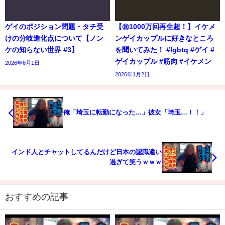
ゲイのポジション問題・タチ受
【㊗️1000万回再生超！】イケメ
けの分岐進化点について【ノン
ンゲイカップルに好きなところ
ケの知らない世界 #3】
を聞いてみた！ #lgbtq #ゲイ #
ゲイカップル #筋肉 #イケメン
2026年6月1日
2026年1月2日
俺「埼玉に転勤になった…」彼女「埼玉…！！」
インド人とチャットしてるんだけど日本の認識違い
過ぎて笑うｗｗｗ
おすすめの記事