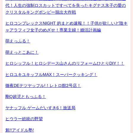
代！人生の強制ロスカットですべてを失ったキグナス氷子の愛の
クリスタルキングボンビー脱出大作戦
ヒロコンプレックスNIGHT 的まとめ速報！！子供が欲しいど陰キ
ャアラフィフ女子のめざせ！専業主婦！婚活計画編
萌えっふる！
萌えっとこあに！
ヒロシッフル！ヒロシデース山さんのリフォームひとりDIY！！
ヒロユキユキッフルMAX！スーパークッキング！
徹夜DEテツヤッフル!！レトロ館2号店！
剛Q超児ともっふる！
ヤナッフル ゲームだいすき6！放送局
ヒウラー総統の野望
魁!!アイドル塾!