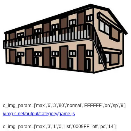
c_img_param=['max','6','3','80','normal','FFFFFF','on','sp','9'];
//img-c.net/output/category/game.js
c_img_param=['max','3','1','0','list','0009FF','off','pc','14'];