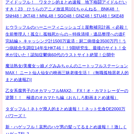
アイドッフル！ ワタクシ的まとめ速報 地下格闘アイドルだい
すき！23 ひうらのアニメ放送局101ちゃんねる BNK48 ！
SNH48！JKT48！MNL48！SGO48！GNZ48！STU48！SKE48
ヒウラッフルのハーニーフィニッシュゴミ屋敷補完計画 ＜必殺！
生前整理人！孤立し孤独死からの～特殊清掃・遺品整理への道F
完結編＞ キャッシング計1500万返済：厨二病借金3500万円！う
つ病統合失調症14年生HKT46！！9期研究生、最後のサイト！全
米が泣いた！認知症鬱病60代のラストサイト絶賛！公開中
魔法熟女/美魔女ッ娘メグみみちゃんのニートッフルステーション
MAX！ ニート仙人仙女の映画三昧老後生活！（無職孤独居老人的
まとめ速報Z)]
乙女系腐男子のオカマッフルMAX2- FX！オ・カマトレーダーの
逆襲！！ 極道のオカマたち編（おもしろ動画まとめ速報）
タダッフル！ネトゲ廃人的まとめ速報！！ネット乞食DE2000万
パワーズ！
新・ハゲッフル！哀愁のハゲ男の髪ってるまとめ速報！！激しく
ハゲっTEL？