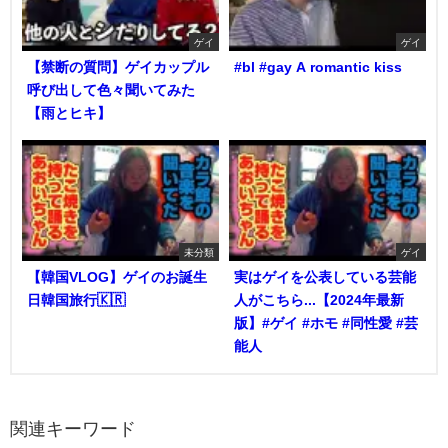
ゲイ
ゲイ
【禁断の質問】ゲイカップル
#bl #gay A romantic kiss
呼び出して色々聞いてみた
【雨とヒキ】
未分類
ゲイ
【韓国VLOG】ゲイのお誕生
実はゲイを公表している芸能
日韓国旅行🇰🇷
人がこちら...【2024年最新
版】#ゲイ #ホモ #同性愛 #芸
能人
関連キーワード