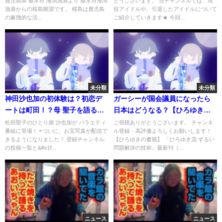
鹿児島県 垂水市 海潟漁港より 垂水市海潟
とうございます。 当チャンネルでは、現
live cam (Close-up view)
た…！
漁港からの桜島眺望です。 桜島は鹿児島
役アイドルや、引退したアイドルについて
JAPAN
の象徴的な活...
ご紹介していきます★ 今回...
未分類
未分類
神田沙也加の初体験は？初恋デ
ガーシーが国会議員になったら
ートは町田！？母 聖子を語る～
日本はどうなる？【ひろゆき】
目が異様に大きいのはなぜ？
#shorts
松田聖子のひとり娘 沙也加が バラエティ
ご視聴ありがとうございます。 チャンネ
番組に登場！ ⇨ついに、お宝写真が配信で
ル登録・高評価よろしくお願いします！
きるようになりました！ 登録チャンネル
【ひろゆきの書籍】 「ひろゆき流 ずるい
の投稿一覧と&#x1f...
問題解決の技術」最新刊（...
ニュース
ニュース