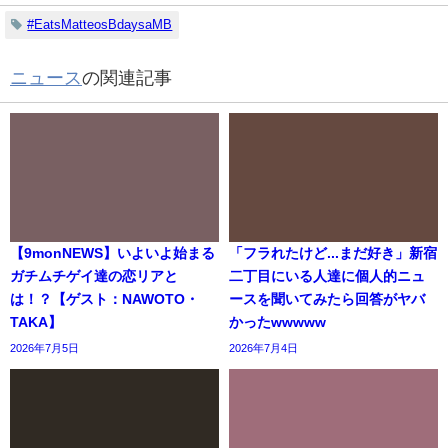
#EatsMatteosBdaysaMB
ニュース
の関連記事
【9monNEWS】いよいよ始まる
「フラれたけど...まだ好き」新宿
ガチムチゲイ達の恋リアと
二丁目にいる人達に個人的ニュ
は！？【ゲスト：NAWOTO・
ースを聞いてみたら回答がヤバ
TAKA】
かったwwwww
2026年7月5日
2026年7月4日