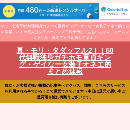
ネット乞食50代無職独身ガチホモ童貞ギング・ゲイなー女装子オネエ的まと
め速報！ネトゲ廃人は女子ホームレス三銃士伝説！あおいちゃん！ホームレ
スまなみ！愛内アイラ応援してます！
真・モリ・タダッフル2！！50
代無職独身ガチホモ童貞ギン
グ・ゲイなー女装子オネエ的
まとめ速報
孤立＜お客様皆様が掲載の記事等へアクセス、閲覧、こちらのサービス
を利用される事でかろうじて運営できています＞本日は足元が悪い中ご
足労頂き誠に有難うございます。