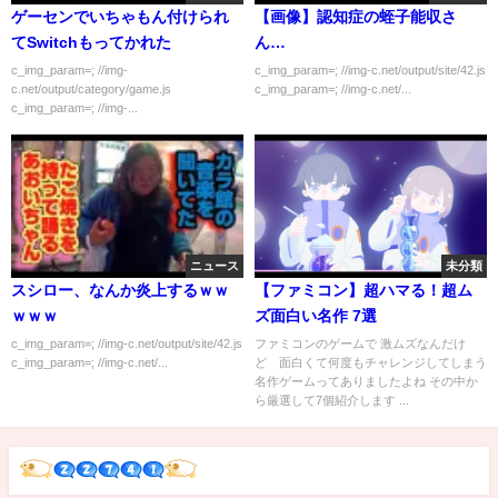
ゲーセンでいちゃもん付けられ
【画像】認知症の蛭子能収さ
てSwitchもってかれた
ん…
c_img_param=; //img-
c_img_param=; //img-c.net/output/site/42.js
c.net/output/category/game.js
c_img_param=; //img-c.net/...
c_img_param=; //img-...
ニュース
未分類
スシロー、なんか炎上するｗｗ
【ファミコン】超ハマる！超ム
ｗｗｗ
ズ面白い名作 7選
c_img_param=; //img-c.net/output/site/42.js
ファミコンのゲームで 激ムズなんだけ
c_img_param=; //img-c.net/...
ど 面白くて何度もチャレンジしてしまう
名作ゲームってありましたよね その中か
ら厳選して7個紹介します ...