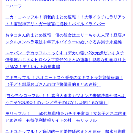
ーハーフ
ユカ・ヨネッフル！初老的まとめ速報！！大帝イタチにラリアッ
ト！害獣神アリ・ガー被害に必殺！パイルドライバー
おネコさん的まとめ速報 僕の彼女はエリーちゃん人形！豆腐メ
ンタルメンヘラ電波中年アルバイターのぬいぐるみ男子末路編
スケバン！デカッフルまっくす（デカい強い2次元嫁だいすき子
供部屋おじさんヒロシ之古惑仔的まとめ速報）話題な動画取り上
げMAX！デカいは正義刑事編
アキヨッフル-！ネオニートスケ番長のエキストラ芸能情報局！
（子ども部屋おばさんの自宅警備員的まとめ速報）
[ヨシヨシロッフル-！！-素浪人勇者カツオンの未解決事件簿へよ
うこそYOUKO！のナンノ洋子のはなしは信じるな編）]
モリッフル！ 50代無職独身ガチホモ童貞！女装子オネエ的ま
とめ速報！有益便利情報サイトの杜 モリッフル
ユキユキッフル！ど底辺的一同驚愕騒然まとめ速報！超氷河期世