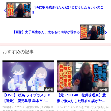
SAに取り残されたんだけどどうしたらいいのこ
れ…
【画像】女子高生さん、太ももに肉球が現れる
おすすめの記事
未分類
未分類
【LIVE】 桜島 ライブカメラ B
【元・SKE48・松井珠理奈】悲
【近景】 鹿児島県 垂水市 /
惨で激太りした現在の姿がヤバ
Sakurajima, an active volcano
い….！抱える難病が衝撃的すぎ
24時間ライブカメラ配信 桜島 (活火山) ＠
ドルバカチャンネルをご覧いただきありが