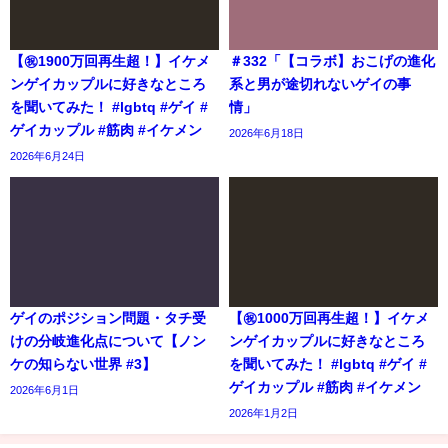
【㊗️1900万回再生超！】イケメ
＃332「【コラボ】おこげの進化
ンゲイカップルに好きなところ
系と男が途切れないゲイの事
を聞いてみた！ #lgbtq #ゲイ #
情」
ゲイカップル #筋肉 #イケメン
2026年6月18日
2026年6月24日
ゲイのポジション問題・タチ受
【㊗️1000万回再生超！】イケメ
けの分岐進化点について【ノン
ンゲイカップルに好きなところ
ケの知らない世界 #3】
を聞いてみた！ #lgbtq #ゲイ #
ゲイカップル #筋肉 #イケメン
2026年6月1日
2026年1月2日