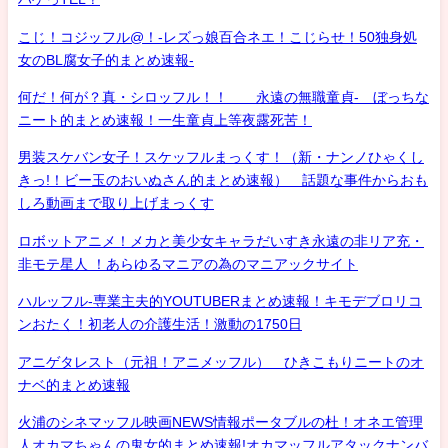
こじ！コジッフル@！-レズっ娘百合ネエ！こじらせ！50独身処
女のBL腐女子的まとめ速報-
何だ！何が？真・シロッフル！！ 永遠の無職童貞- ぼっちな
ニート的まとめ速報！一生童貞上等夜露死苦！
男装スケバン女子！スケッフルまっくす！（新・ナンノひゃくし
きっ!！ビー玉のおいぬさん的まとめ速報） 話題な事件からおも
しろ動画まで取り上げまっくす
ロボットアニメ！メカと美少女キャラだいすき永遠の非リア充・
非モテ星人 ！あらゆるマニアの為のマニアックサイト
ハルッフル-専業主夫的YOUTUBERまとめ速報！キモデブロリコ
ンおたく！初老人の介護生活！激動の1750日
アニゲタレスト（元祖！アニメッフル） ひきこもりニートのオ
ナベ的まとめ速報
火浦のシネマッフル映画NEWS情報ポータブルの杜！オネエ管理
人オカマちゃんの鬼女的まとめ速報!オカマッフルアタックナンバ