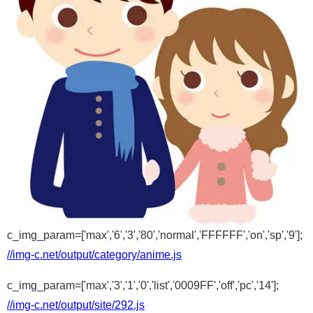
c_img_param=['max','6','3','80','normal','FFFFFF','on','sp','9'];
//img-c.net/output/category/anime.js
c_img_param=['max','3','1','0','list','0009FF','off','pc','14'];
//img-c.net/output/site/292.js