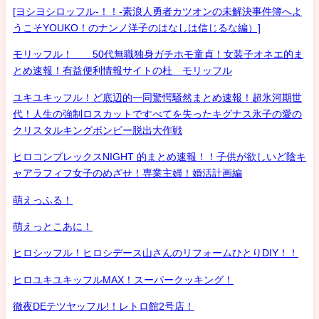
[ヨシヨシロッフル-！！-素浪人勇者カツオンの未解決事件簿へよ
うこそYOUKO！のナンノ洋子のはなしは信じるな編）]
モリッフル！ 50代無職独身ガチホモ童貞！女装子オネエ的ま
とめ速報！有益便利情報サイトの杜 モリッフル
ユキユキッフル！ど底辺的一同驚愕騒然まとめ速報！超氷河期世
代！人生の強制ロスカットですべてを失ったキグナス氷子の愛の
クリスタルキングボンビー脱出大作戦
ヒロコンプレックスNIGHT 的まとめ速報！！子供が欲しいど陰キ
ャアラフィフ女子のめざせ！専業主婦！婚活計画編
萌えっふる！
萌えっとこあに！
ヒロシッフル！ヒロシデース山さんのリフォームひとりDIY！！
ヒロユキユキッフルMAX！スーパークッキング！
徹夜DEテツヤッフル!！レトロ館2号店！