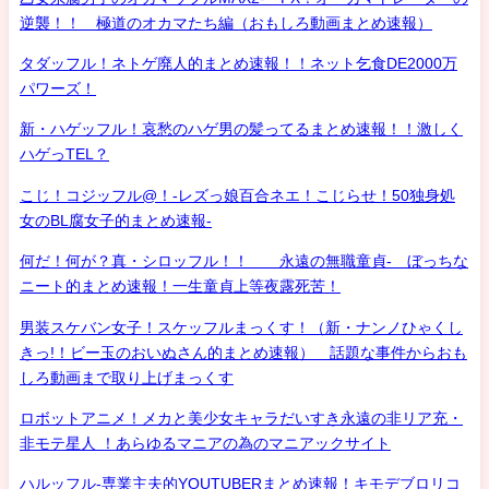
逆襲！！ 極道のオカマたち編（おもしろ動画まとめ速報）
タダッフル！ネトゲ廃人的まとめ速報！！ネット乞食DE2000万
パワーズ！
新・ハゲッフル！哀愁のハゲ男の髪ってるまとめ速報！！激しく
ハゲっTEL？
こじ！コジッフル@！-レズっ娘百合ネエ！こじらせ！50独身処
女のBL腐女子的まとめ速報-
何だ！何が？真・シロッフル！！ 永遠の無職童貞- ぼっちな
ニート的まとめ速報！一生童貞上等夜露死苦！
男装スケバン女子！スケッフルまっくす！（新・ナンノひゃくし
きっ!！ビー玉のおいぬさん的まとめ速報） 話題な事件からおも
しろ動画まで取り上げまっくす
ロボットアニメ！メカと美少女キャラだいすき永遠の非リア充・
非モテ星人 ！あらゆるマニアの為のマニアックサイト
ハルッフル-専業主夫的YOUTUBERまとめ速報！キモデブロリコ