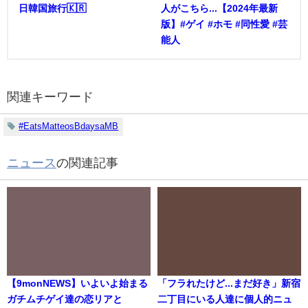
日韓国旅行🇰🇷
人がこちら...【2024年最新
版】#ゲイ #ホモ #同性愛 #芸
能人
関連キーワード
#EatsMatteosBdaysaMB
ニュース
の関連記事
【9monNEWS】いよいよ始まる
「フラれたけど...まだ好き」新宿
ガチムチゲイ達の恋リアと
二丁目にいる人達に個人的ニュ