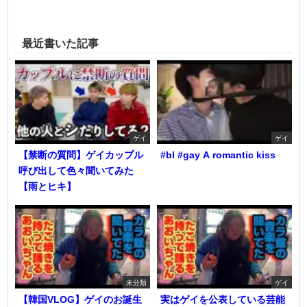
最近書いた記事
ゲイ
ゲイ
【禁断の質問】ゲイカップル
#bl #gay A romantic kiss
呼び出して色々聞いてみた
【雨とヒキ】
未分類
ゲイ
【韓国VLOG】ゲイのお誕生
実はゲイを公表している芸能