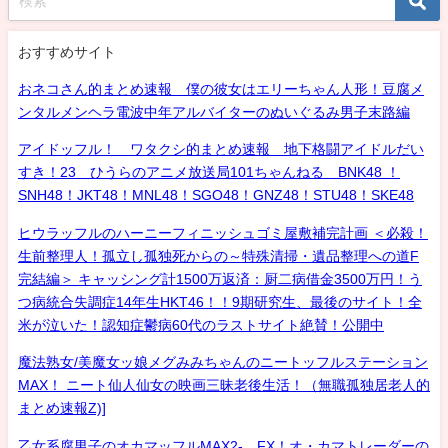
おすすめサイト
おネコさん的まとめ速報 僕の彼女はエリーちゃん人形！豆腐メ
ンタルメンヘラ電波中年アルバイターのぬいぐるみ男子末路編
アイドッフル！ ワタクシ的まとめ速報 地下格闘アイドルだい
すき！23 ひうらのアニメ放送局101ちゃんねる BNK48 ！
SNH48！JKT48！MNL48！SGO48！GNZ48！STU48！SKE48
ヒウラッフルのハーニーフィニッシュゴミ屋敷補完計画 ＜必殺！
生前整理人！孤立し孤独死からの～特殊清掃・遺品整理への道F
完結編＞ キャッシング計1500万返済：厨二病借金3500万円！う
つ病統合失調症14年生HKT46！！9期研究生、最後のサイト！全
米が泣いた！認知症鬱病60代のラストサイト絶賛！公開中
魔法熟女/美魔女ッ娘メグみみちゃんのニートッフルステーション
MAX！ ニート仙人仙女の映画三昧老後生活！（無職孤独居老人的
まとめ速報Z)]
乙女系腐男子のオカマッフルMAX2- FX！オ・カマトレーダーの