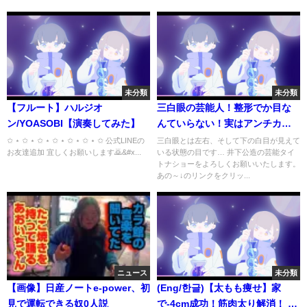
未分類
未分類
【フルート】ハルジオ
三白眼の芸能人！整形でか目な
ン/YOASOBI【演奏してみた】
んていらない！実はアンチカラ
コンな４人！
✩ ⋆ ✩ ⋆ ✩ ⋆ ✩ ⋆ ✩ ⋆ ✩ ⋆ ✩ 公式LINEの
三白眼とは左右、そして下の白目が見えて
お友達追加 宜しくお願いします🙇‍&#x...
いる状態の目です… 井下公造の芸能タイ
トナショーをよろしくお願いいたします。
あの～↓のリンクをクリッ...
ニュース
未分類
【画像】日産ノートe-power、初
(Eng/한글)【太もも痩せ】家
見で運転できる奴0人説
で-4cm成功！筋肉太り解消！ 寝