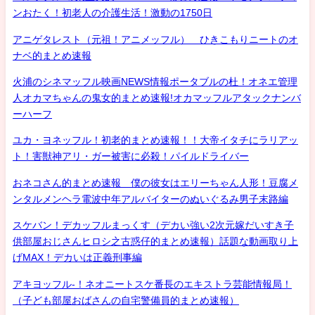
ンおたく！初老人の介護生活！激動の1750日
アニゲタレスト（元祖！アニメッフル） ひきこもりニートのオ
ナベ的まとめ速報
火浦のシネマッフル映画NEWS情報ポータブルの杜！オネエ管理
人オカマちゃんの鬼女的まとめ速報!オカマッフルアタックナンバ
ーハーフ
ユカ・ヨネッフル！初老的まとめ速報！！大帝イタチにラリアッ
ト！害獣神アリ・ガー被害に必殺！パイルドライバー
おネコさん的まとめ速報 僕の彼女はエリーちゃん人形！豆腐メ
ンタルメンヘラ電波中年アルバイターのぬいぐるみ男子末路編
スケバン！デカッフルまっくす（デカい強い2次元嫁だいすき子
供部屋おじさんヒロシ之古惑仔的まとめ速報）話題な動画取り上
げMAX！デカいは正義刑事編
アキヨッフル-！ネオニートスケ番長のエキストラ芸能情報局！
（子ども部屋おばさんの自宅警備員的まとめ速報）