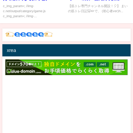
ながら筋トレ&マッサージ！(最
c_img_param=; //img-
【筋トレ専門チャンネル開設！🎈】 まい
c.net/output/category/game.js
の筋トレ日記🐷✏️で、 (初心者ver)h...
後にお知らせ🎈)
c_img_param=; //img-...
xrea