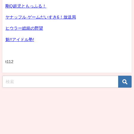
剛Q超児ともっふる！
ヤナッフル ゲームだいすき6！放送局
ヒウラー総統の野望
魁!!アイドル塾!
t112