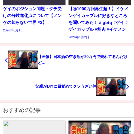
ゲイのポジション問題・タチ受
【㊗️1000万回再生超！】イケメ
けの分岐進化点について【ノン
ンゲイカップルに好きなところ
ケの知らない世界 #3】
を聞いてみた！ #lgbtq #ゲイ #
ゲイカップル #筋肉 #イケメン
2026年6月1日
2026年1月2日
【画像】日本酒の空き瓶が20万円で売れてるんだけ
ど…
父親がDIYに目覚めてクソうざい件
おすすめの記事