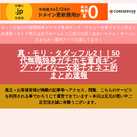
ネット乞食50代無職独身ガチホモ童貞ギング・ゲイなー女装子オネエ的まと
め速報！ネトゲ廃人は女子ホームレス三銃士伝説！あおいちゃん！ホームレ
スまなみ！愛内アイラ応援してます！
真・モリ・タダッフル2！！50
代無職独身ガチホモ童貞ギン
グ・ゲイなー女装子オネエ的
まとめ速報
孤立＜お客様皆様が掲載の記事等へアクセス、閲覧、こちらのサービス
を利用される事でかろうじて運営できています＞本日は足元が悪い中ご
足労頂き誠に有難うございます。