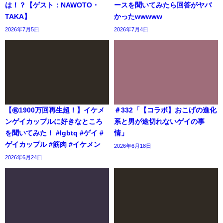
は！？【ゲスト：NAWOTO・
ースを聞いてみたら回答がヤバ
TAKA】
かったwwwww
2026年7月5日
2026年7月4日
【㊗️1900万回再生超！】イケメ
＃332「【コラボ】おこげの進化
ンゲイカップルに好きなところ
系と男が途切れないゲイの事
を聞いてみた！ #lgbtq #ゲイ #
情」
ゲイカップル #筋肉 #イケメン
2026年6月18日
2026年6月24日