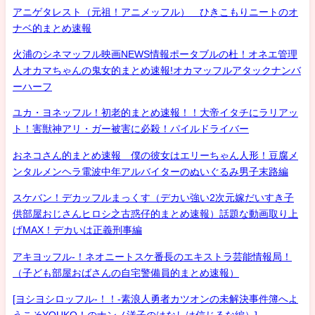
アニゲタレスト（元祖！アニメッフル） ひきこもりニートのオ
ナベ的まとめ速報
火浦のシネマッフル映画NEWS情報ポータブルの杜！オネエ管理
人オカマちゃんの鬼女的まとめ速報!オカマッフルアタックナンバ
ーハーフ
ユカ・ヨネッフル！初老的まとめ速報！！大帝イタチにラリアッ
ト！害獣神アリ・ガー被害に必殺！パイルドライバー
おネコさん的まとめ速報 僕の彼女はエリーちゃん人形！豆腐メ
ンタルメンヘラ電波中年アルバイターのぬいぐるみ男子末路編
スケバン！デカッフルまっくす（デカい強い2次元嫁だいすき子
供部屋おじさんヒロシ之古惑仔的まとめ速報）話題な動画取り上
げMAX！デカいは正義刑事編
アキヨッフル-！ネオニートスケ番長のエキストラ芸能情報局！
（子ども部屋おばさんの自宅警備員的まとめ速報）
[ヨシヨシロッフル-！！-素浪人勇者カツオンの未解決事件簿へよ
うこそYOUKO！のナンノ洋子のはなしは信じるな編）]