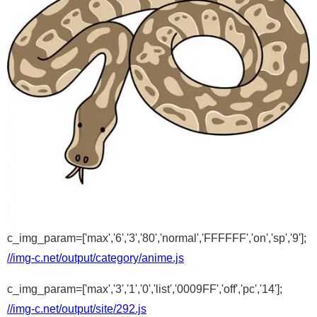
c_img_param=['max','6','3','80','normal','FFFFFF','on','sp','9'];
//img-c.net/output/category/anime.js
c_img_param=['max','3','1','0','list','0009FF','off','pc','14'];
//img-c.net/output/site/292.js