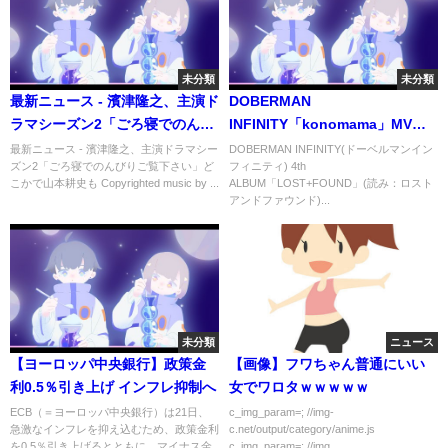
未分類
未分類
最新ニュース - 濱津隆之、主演ド
DOBERMAN
ラマシーズン2「ごろ寝でのんび
INFINITY「konomama」MV
りご覧下さい」どこかで山本耕
(AL「LOST＋FOUND」収録)
最新ニュース - 濱津隆之、主演ドラマシー
DOBERMAN INFINITY(ドーベルマンイン
ズン2「ごろ寝でのんびりご覧下さい」ど
フィニティ) 4th
史も
こかで山本耕史も Copyrighted music by ...
ALBUM「LOST+FOUND」(読み：ロスト
アンドファウンド)...
未分類
ニュース
【ヨーロッパ中央銀行】政策金
【画像】フワちゃん普通にいい
利0.5％引き上げ インフレ抑制へ
女でワロタｗｗｗｗｗ
ECB（＝ヨーロッパ中央銀行）は21日、
c_img_param=; //img-
急激なインフレを抑え込むため、政策金利
c.net/output/category/anime.js
を0.5％引き上げるとともに、マイナス金
c_img_param=; //img...