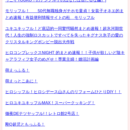
モリッフル！ 50代無職独身ガチホモ童貞！女装子オネエ的ま
とめ速報！有益便利情報サイトの杜 モリッフル
ユキユキッフル！ど底辺的一同驚愕騒然まとめ速報！超氷河期世
代！人生の強制ロスカットですべてを失ったキグナス氷子の愛の
クリスタルキングボンビー脱出大作戦
ヒロコンプレックスNIGHT 的まとめ速報！！子供が欲しいど陰キ
ャアラフィフ女子のめざせ！専業主婦！婚活計画編
萌えっふる！
萌えっとこあに！
ヒロシッフル！ヒロシデース山さんのリフォームひとりDIY！！
ヒロユキユキッフルMAX！スーパークッキング！
徹夜DEテツヤッフル!！レトロ館2号店！
剛Q超児ともっふる！