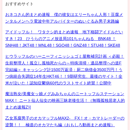
おすすめサイト
おネコさん的まとめ速報 僕の彼女はエリーちゃん人形！豆腐メ
ンタルメンヘラ電波中年アルバイターのぬいぐるみ男子末路編
アイドッフル！ ワタクシ的まとめ速報 地下格闘アイドルだい
すき！23 ひうらのアニメ放送局101ちゃんねる BNK48 ！
SNH48！JKT48！MNL48！SGO48！GNZ48！STU48！SKE48
ヒウラッフルのハーニーフィニッシュゴミ屋敷補完計画 ＜必殺！
生前整理人！孤立し孤独死からの～特殊清掃・遺品整理への道F
完結編＞ キャッシング計1500万返済：厨二病借金3500万円！う
つ病統合失調症14年生HKT46！！9期研究生、最後のサイト！全
米が泣いた！認知症鬱病60代のラストサイト絶賛！公開中
魔法熟女/美魔女ッ娘メグみみちゃんのニートッフルステーション
MAX！ ニート仙人仙女の映画三昧老後生活！（無職孤独居老人的
まとめ速報Z)]
乙女系腐男子のオカマッフルMAX2- FX！オ・カマトレーダーの
逆襲！！ 極道のオカマたち編（おもしろ動画まとめ速報）