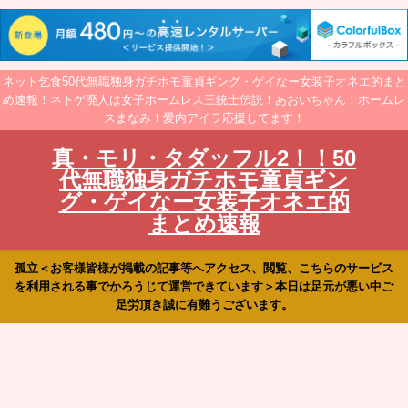
ネット乞食50代無職独身ガチホモ童貞ギング・ゲイなー女装子オネエ的まと
め速報！ネトゲ廃人は女子ホームレス三銃士伝説！あおいちゃん！ホームレ
スまなみ！愛内アイラ応援してます！
真・モリ・タダッフル2！！50
代無職独身ガチホモ童貞ギン
グ・ゲイなー女装子オネエ的
まとめ速報
孤立＜お客様皆様が掲載の記事等へアクセス、閲覧、こちらのサービス
を利用される事でかろうじて運営できています＞本日は足元が悪い中ご
足労頂き誠に有難うございます。