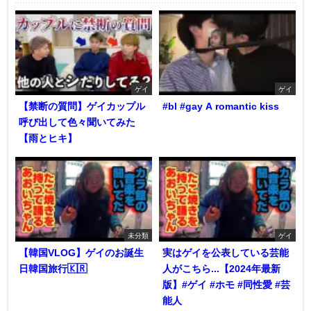
ゲイ
ゲイ
【禁断の質問】ゲイカップル
#bl #gay A romantic kiss
呼び出して色々聞いてみた
【雨とヒキ】
未分類
ゲイ
【韓国VLOG】ゲイのお誕生
実はゲイを公表している芸能
日韓国旅行🇰🇷
人がこちら...【2024年最新
版】#ゲイ #ホモ #同性愛 #芸
能人