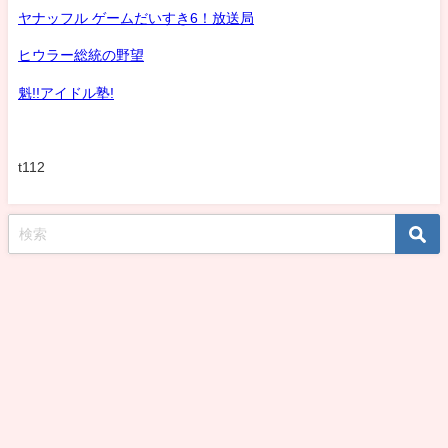
ヤナッフル ゲームだいすき6！放送局
ヒウラー総統の野望
魁!!アイドル塾!
t112