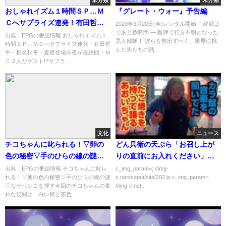
未分類
未分類
おしゃれイズム１時間ＳＰ…Ｍ
『グレート・ウォー』予告編
Ｃへサプライズ連発！有田哲
2020年3月20日(金)レンタル開始！ 終戦ま
であと数時間 ― 敵陣で行方不明となった
平・椎名桔平・森星登場[字]…の
出典：EPGの番組情報 おしゃれイズム１
黒人部隊！ 彼らを救出すべく、限界に挑
時間ＳＰ…ＭＣへサプライズ連発！有田哲
番組内容解析まとめ
んだ男たちの熱...
平・椎名桔平・森星登場今夜が最終回！Ｍ
Ｃ３人がゲスト!?サプラ...
文化
ニュース
チコちゃんに叱られる！▽卵の
どん兵衛の天ぷら「お召し上が
色の秘密▽手のひらの線の謎▽
りの直前にお入れください」→
なぜハンコを押す[字]…の番組内
結果w
出典：EPGの番組情報 チコちゃんに叱ら
c_img_param=; //img-
れる！▽卵の色の秘密▽手のひらの線の謎
c.net/output/site/202.js c_img_param=;
容解析まとめ
▽なぜハンコを押す今回のチコちゃんの素
//img-c.net...
朴な疑問は…白い卵と茶色...