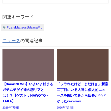
関連キーワード
#EatsMatteosBdaysaMB
ニュース
の関連記事
【9monNEWS】いよいよ始まる
「フラれたけど...まだ好き」新宿
ガチムチゲイ達の恋リアと
二丁目にいる人達に個人的ニュ
は！？【ゲスト：NAWOTO・
ースを聞いてみたら回答がヤバ
TAKA】
かったwwwww
2026年7月5日
2026年7月4日