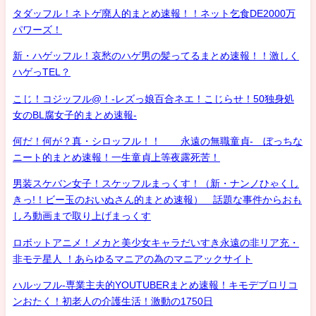
タダッフル！ネトゲ廃人的まとめ速報！！ネット乞食DE2000万
パワーズ！
新・ハゲッフル！哀愁のハゲ男の髪ってるまとめ速報！！激しく
ハゲっTEL？
こじ！コジッフル@！-レズっ娘百合ネエ！こじらせ！50独身処
女のBL腐女子的まとめ速報-
何だ！何が？真・シロッフル！！ 永遠の無職童貞- ぼっちな
ニート的まとめ速報！一生童貞上等夜露死苦！
男装スケバン女子！スケッフルまっくす！（新・ナンノひゃくし
きっ!！ビー玉のおいぬさん的まとめ速報） 話題な事件からおも
しろ動画まで取り上げまっくす
ロボットアニメ！メカと美少女キャラだいすき永遠の非リア充・
非モテ星人 ！あらゆるマニアの為のマニアックサイト
ハルッフル-専業主夫的YOUTUBERまとめ速報！キモデブロリコ
ンおたく！初老人の介護生活！激動の1750日