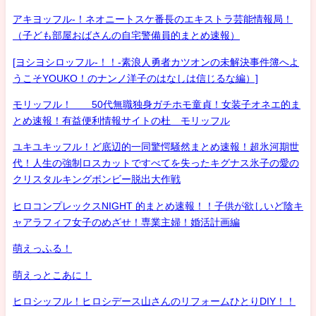
アキヨッフル-！ネオニートスケ番長のエキストラ芸能情報局！
（子ども部屋おばさんの自宅警備員的まとめ速報）
[ヨシヨシロッフル-！！-素浪人勇者カツオンの未解決事件簿へよ
うこそYOUKO！のナンノ洋子のはなしは信じるな編）]
モリッフル！ 50代無職独身ガチホモ童貞！女装子オネエ的ま
とめ速報！有益便利情報サイトの杜 モリッフル
ユキユキッフル！ど底辺的一同驚愕騒然まとめ速報！超氷河期世
代！人生の強制ロスカットですべてを失ったキグナス氷子の愛の
クリスタルキングボンビー脱出大作戦
ヒロコンプレックスNIGHT 的まとめ速報！！子供が欲しいど陰キ
ャアラフィフ女子のめざせ！専業主婦！婚活計画編
萌えっふる！
萌えっとこあに！
ヒロシッフル！ヒロシデース山さんのリフォームひとりDIY！！