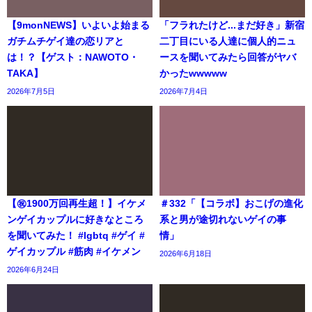
【9monNEWS】いよいよ始まる
「フラれたけど...まだ好き」新宿
ガチムチゲイ達の恋リアと
二丁目にいる人達に個人的ニュ
は！？【ゲスト：NAWOTO・
ースを聞いてみたら回答がヤバ
TAKA】
かったwwwww
2026年7月5日
2026年7月4日
【㊗️1900万回再生超！】イケメ
＃332「【コラボ】おこげの進化
ンゲイカップルに好きなところ
系と男が途切れないゲイの事
を聞いてみた！ #lgbtq #ゲイ #
情」
ゲイカップル #筋肉 #イケメン
2026年6月18日
2026年6月24日