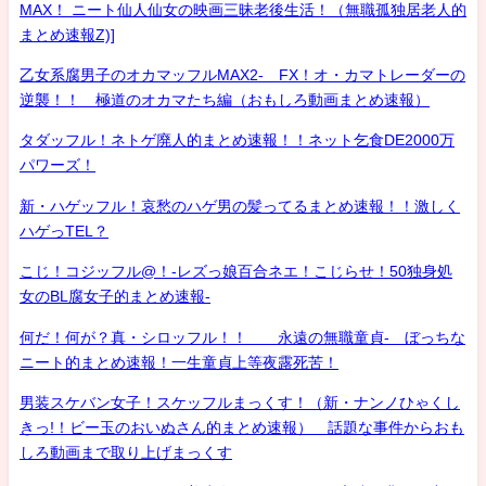
MAX！ ニート仙人仙女の映画三昧老後生活！（無職孤独居老人的
まとめ速報Z)]
乙女系腐男子のオカマッフルMAX2- FX！オ・カマトレーダーの
逆襲！！ 極道のオカマたち編（おもしろ動画まとめ速報）
タダッフル！ネトゲ廃人的まとめ速報！！ネット乞食DE2000万
パワーズ！
新・ハゲッフル！哀愁のハゲ男の髪ってるまとめ速報！！激しく
ハゲっTEL？
こじ！コジッフル@！-レズっ娘百合ネエ！こじらせ！50独身処
女のBL腐女子的まとめ速報-
何だ！何が？真・シロッフル！！ 永遠の無職童貞- ぼっちな
ニート的まとめ速報！一生童貞上等夜露死苦！
男装スケバン女子！スケッフルまっくす！（新・ナンノひゃくし
きっ!！ビー玉のおいぬさん的まとめ速報） 話題な事件からおも
しろ動画まで取り上げまっくす