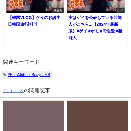
未分類
ゲイ
【韓国VLOG】ゲイのお誕生
実はゲイを公表している芸能
日韓国旅行🇰🇷
人がこちら...【2024年最新
版】#ゲイ #ホモ #同性愛 #芸
能人
関連キーワード
#EatsMatteosBdaysaMB
ニュース
の関連記事