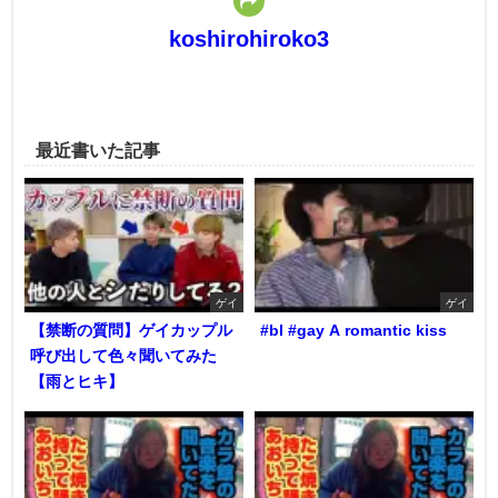
koshirohiroko3
最近書いた記事
ゲイ
ゲイ
【禁断の質問】ゲイカップル
#bl #gay A romantic kiss
呼び出して色々聞いてみた
【雨とヒキ】