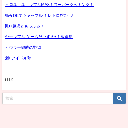
ヒロユキユキッフルMAX！スーパークッキング！
徹夜DEテツヤッフル!！レトロ館2号店！
剛Q超児ともっふる！
ヤナッフル ゲームだいすき6！放送局
ヒウラー総統の野望
魁!!アイドル塾!
t112