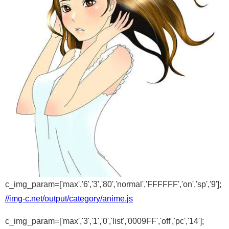
c_img_param=['max','6','3','80','normal','FFFFFF','on','sp','9'];
//img-c.net/output/category/anime.js
c_img_param=['max','3','1','0','list','0009FF','off','pc','14'];