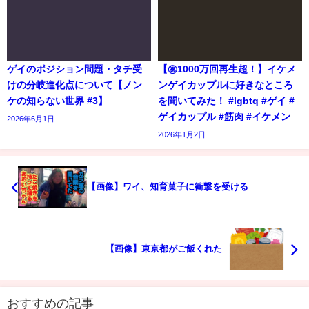
ゲイのポジション問題・タチ受
【㊗️1000万回再生超！】イケメ
けの分岐進化点について【ノン
ンゲイカップルに好きなところ
ケの知らない世界 #3】
を聞いてみた！ #lgbtq #ゲイ #
ゲイカップル #筋肉 #イケメン
2026年6月1日
2026年1月2日
【画像】ワイ、知育菓子に衝撃を受ける
【画像】東京都がご飯くれた
おすすめの記事