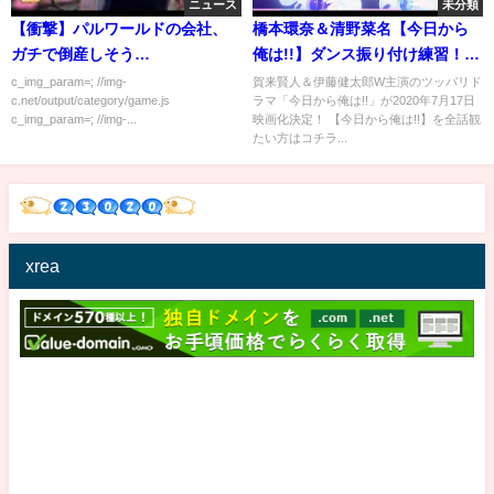
ニュース
未分類
【衝撃】パルワールドの会社、
橋本環奈＆清野菜名【今日から
ガチで倒産しそう…
俺は!!】ダンス振り付け練習！環
奈ちゃんの腰フリは流石に上手
c_img_param=; //img-
賀来賢人＆伊藤健太郎W主演のツッパリド
c.net/output/category/game.js
ラマ「今日から俺は!!」が2020年7月17日
いです！
c_img_param=; //img-...
映画化決定！ 【今日から俺は!!】を全話観
たい方はコチラ...
xrea