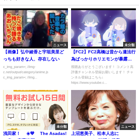
ニュース
未分類
【画像】弘中綾香と宇垣美里ど
【FC2】FC2高橋は昔から違法行
っちも好きな人、存在しない
為ばっかりホリエモンが暴露し
ます！ガーシーと仲がいい理由
c_img_param=; //img-
視聴ありがとうございます！ コメント高
c.net/output/category/anime.js
評価チャンネル登録お願いします！ チャ
を、ひろゆきと語る！（堀江貴
c_img_param=; //img...
ンネル登録はこちら↓
文、西村博之、東谷義和、街録
https://www.youtube.c...
Ch、切り抜き）
未分類
ニュース
浅田家！ ☀️💙 The Asadas!
上沼恵美子、松本人志に