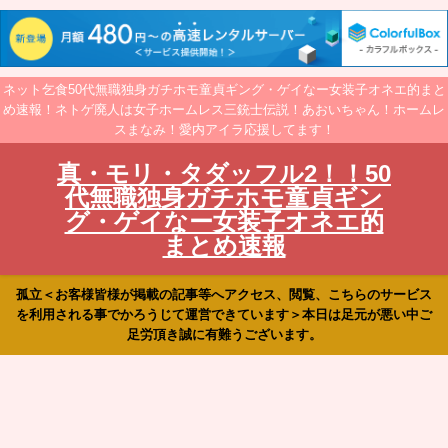
ネット乞食50代無職独身ガチホモ童貞ギング・ゲイなー女装子オネエ的まと
め速報！ネトゲ廃人は女子ホームレス三銃士伝説！あおいちゃん！ホームレ
スまなみ！愛内アイラ応援してます！
真・モリ・タダッフル2！！50
代無職独身ガチホモ童貞ギン
グ・ゲイなー女装子オネエ的
まとめ速報
孤立＜お客様皆様が掲載の記事等へアクセス、閲覧、こちらのサービス
を利用される事でかろうじて運営できています＞本日は足元が悪い中ご
足労頂き誠に有難うございます。