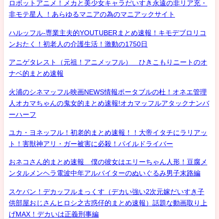
ロボットアニメ！メカと美少女キャラだいすき永遠の非リア充・
非モテ星人 ！あらゆるマニアの為のマニアックサイト
ハルッフル-専業主夫的YOUTUBERまとめ速報！キモデブロリコ
ンおたく！初老人の介護生活！激動の1750日
アニゲタレスト（元祖！アニメッフル） ひきこもりニートのオ
ナベ的まとめ速報
火浦のシネマッフル映画NEWS情報ポータブルの杜！オネエ管理
人オカマちゃんの鬼女的まとめ速報!オカマッフルアタックナンバ
ーハーフ
ユカ・ヨネッフル！初老的まとめ速報！！大帝イタチにラリアッ
ト！害獣神アリ・ガー被害に必殺！パイルドライバー
おネコさん的まとめ速報 僕の彼女はエリーちゃん人形！豆腐メ
ンタルメンヘラ電波中年アルバイターのぬいぐるみ男子末路編
スケバン！デカッフルまっくす（デカい強い2次元嫁だいすき子
供部屋おじさんヒロシ之古惑仔的まとめ速報）話題な動画取り上
げMAX！デカいは正義刑事編