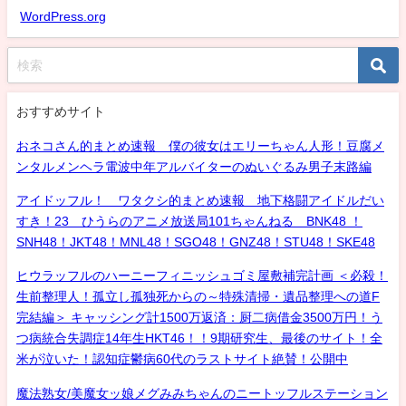
WordPress.org
おすすめサイト
おネコさん的まとめ速報 僕の彼女はエリーちゃん人形！豆腐メ
ンタルメンヘラ電波中年アルバイターのぬいぐるみ男子末路編
アイドッフル！ ワタクシ的まとめ速報 地下格闘アイドルだい
すき！23 ひうらのアニメ放送局101ちゃんねる BNK48 ！
SNH48！JKT48！MNL48！SGO48！GNZ48！STU48！SKE48
ヒウラッフルのハーニーフィニッシュゴミ屋敷補完計画 ＜必殺！
生前整理人！孤立し孤独死からの～特殊清掃・遺品整理への道F
完結編＞ キャッシング計1500万返済：厨二病借金3500万円！う
つ病統合失調症14年生HKT46！！9期研究生、最後のサイト！全
米が泣いた！認知症鬱病60代のラストサイト絶賛！公開中
魔法熟女/美魔女ッ娘メグみみちゃんのニートッフルステーション