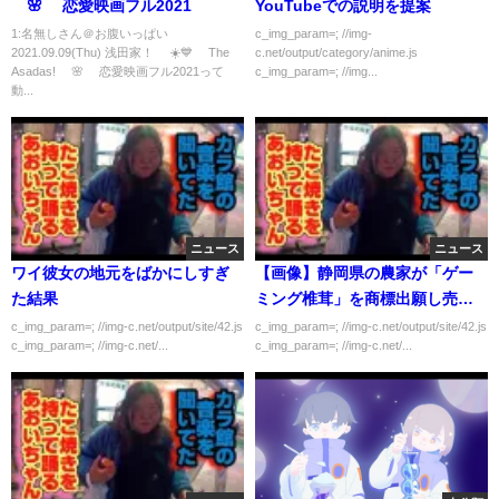
🌸 恋愛映画フル2021
YouTubeでの説明を提案
1:名無しさん＠お腹いっぱい
c_img_param=; //img-
2021.09.09(Thu) 浅田家！ ☀️💙 The
c.net/output/category/anime.js
Asadas! 🌸 恋愛映画フル2021って
c_img_param=; //img...
動...
ニュース
ニュース
ワイ彼女の地元をばかにしすぎ
【画像】静岡県の農家が「ゲー
た結果
ミング椎茸」を商標出願し売上
爆増
c_img_param=; //img-c.net/output/site/42.js
c_img_param=; //img-c.net/output/site/42.js
c_img_param=; //img-c.net/...
c_img_param=; //img-c.net/...