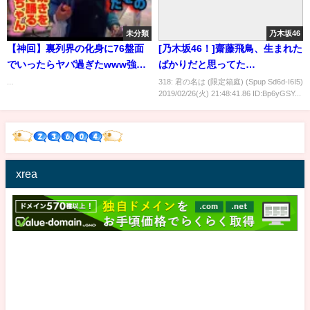
未分類
乃木坂46
【神回】裏列界の化身に76盤面
[乃木坂46！]齋藤飛鳥、生まれた
でいったらヤバ過ぎたwww強化
ばかりだと思ってた…
された花嫁ゼラが全パラ倍率＆
...
318: 君の名は (限定箱庭) (Spup Sd6d-I6I5)
2019/02/26(火) 21:48:41.86 ID:Bp6yGSY...
指延長＆ダメ半減に！裏列界で
使ってみた！【スー☆パズド
ラ】
xrea