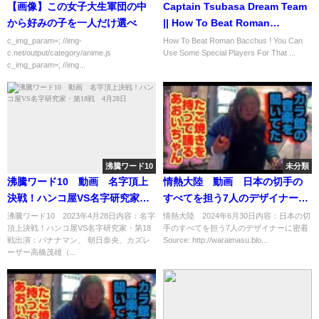
【画像】この女子大生軍団の中
Captain Tsubasa Dream Team
から好みの子を一人だけ選べ
|| How To Beat Roman
Bacchus || You Can Use These
c_img_param=; //img-
How To Beat Roman Bacchus ! You Can
c.net/output/category/anime.js
Use Some Special Players For That ...
Players !
c_img_param=; //img...
沸騰ワード10
未分類
沸騰ワード10 動画 名字頂上
情熱大陸 動画 日本の切手の
決戦！ハンコ屋VS名字研究家・
すべてを担う7人のデザイナーに
第18戦 4月28日
密着 6月30日
沸騰ワード10 2023年4月28日内容：名字
情熱大陸 2024年6月30日内容：日本の切
頂上決戦！ハンコ屋VS名字研究家・第18
手のすべてを担う7人のデザイナーに密着
戦出演：バナナマン、 朝日奈央、カズレ
Source: http://waraimasu.blo...
ーザー高橋茂雄（...