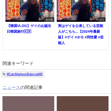
未分類
ゲイ
【韓国VLOG】ゲイのお誕生
実はゲイを公表している芸能
日韓国旅行🇰🇷
人がこちら...【2024年最新
版】#ゲイ #ホモ #同性愛 #芸
能人
関連キーワード
#EatsMatteosBdaysaMB
ニュース
の関連記事