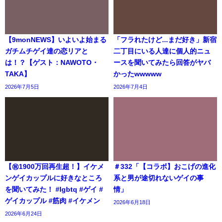
【9monNEWS】いよいよ始まる
「フラれたけど...まだ好き」新宿
ガチムチゲイ達の恋リアと
二丁目にいる人達に個人的ニュ
は！？【ゲスト：NAWOTO・
ースを聞いてみたら回答がヤバ
TAKA】
かったwwwww
2026年7月5日
2026年7月4日
【㊗️1900万回再生超！】イケメ
＃332「【コラボ】おこげの進化
ンゲイカップルに好きなところ
系と男が途切れないゲイの事
を聞いてみた！ #lgbtq #ゲイ #
情」
ゲイカップル #筋肉 #イケメン
2026年6月18日
2026年6月24日