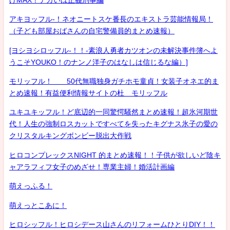
アキヨッフル-！ネオニートスケ番長のエキストラ芸能情報局！
（子ども部屋おばさんの自宅警備員的まとめ速報）
[ヨシヨシロッフル-！！-素浪人勇者カツオンの未解決事件簿へよ
うこそYOUKO！のナンノ洋子のはなしは信じるな編）]
モリッフル！ 50代無職独身ガチホモ童貞！女装子オネエ的ま
とめ速報！有益便利情報サイトの杜 モリッフル
ユキユキッフル！ど底辺的一同驚愕騒然まとめ速報！超氷河期世
代！人生の強制ロスカットですべてを失ったキグナス氷子の愛の
クリスタルキングボンビー脱出大作戦
ヒロコンプレックスNIGHT 的まとめ速報！！子供が欲しいど陰キ
ャアラフィフ女子のめざせ！専業主婦！婚活計画編
萌えっふる！
萌えっとこあに！
ヒロシッフル！ヒロシデース山さんのリフォームひとりDIY！！