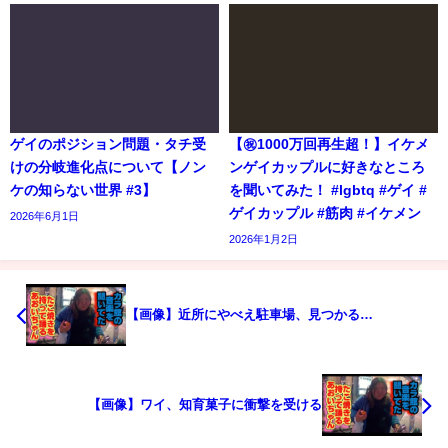
ゲイのポジション問題・タチ受
【㊗️1000万回再生超！】イケメ
けの分岐進化点について【ノン
ンゲイカップルに好きなところ
ケの知らない世界 #3】
を聞いてみた！ #lgbtq #ゲイ #
ゲイカップル #筋肉 #イケメン
2026年6月1日
2026年1月2日
【画像】近所にやべえ駐車場、見つかる…
【画像】ワイ、知育菓子に衝撃を受ける