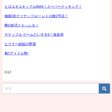
ヒロユキユキッフルMAX！スーパークッキング！
徹夜DEテツヤッフル!！レトロ館2号店！
剛Q超児ともっふる！
ヤナッフル ゲームだいすき6！放送局
ヒウラー総統の野望
魁!!アイドル塾!
t112