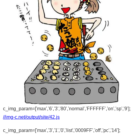
c_img_param=['max','6','3','80','normal','FFFFFF','on','sp','9'];
//img-c.net/output/site/42.js
c_img_param=['max','3','1','0','list','0009FF','off','pc','14'];