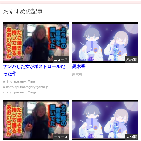
おすすめの記事
ニュース
未分類
ナンパした女がボストロールだ
黒木香
った件
黒木香...
c_img_param=; //img-
c.net/output/category/game.js
c_img_param=; //img-...
ニュース
未分類