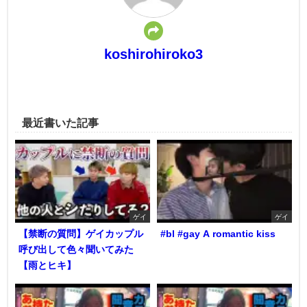
koshirohiroko3
最近書いた記事
ゲイ
ゲイ
【禁断の質問】ゲイカップル
#bl #gay A romantic kiss
呼び出して色々聞いてみた
【雨とヒキ】