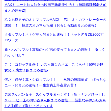
MAX！ ニート仙人仙女の映画三昧老後生活！（無職孤独居老人的
まとめ速報Z)]
乙女系腐男子のオカマッフルMAX2- FX！オ・カマトレーダーの
逆襲！！ 極道のオカマたち編（おもしろ動画まとめ速報）
タダッフル！ネトゲ廃人的まとめ速報！！ネット乞食DE2000万
パワーズ！
新・ハゲッフル！哀愁のハゲ男の髪ってるまとめ速報！！激しく
ハゲっTEL？
こじ！コジッフル@！-レズっ娘百合ネエ！こじらせ！50独身処
女のBL腐女子的まとめ速報-
何だ！何が？真・シロッフル！！ 永遠の無職童貞- ぼっちな
ニート的まとめ速報！一生童貞上等夜露死苦！
男装スケバン女子！スケッフルまっくす！（新・ナンノひゃくし
きっ!！ビー玉のおいぬさん的まとめ速報） 話題な事件からおも
しろ動画まで取り上げまっくす