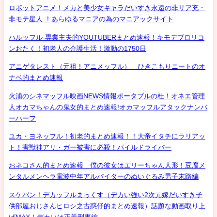
ロボットアニメ！メカと美少女キャラだいすき永遠の非リア充・
非モテ星人 ！あらゆるマニアの為のマニアックサイト
ハルッフル-専業主夫的YOUTUBERまとめ速報！キモデブロリコ
ンおたく！初老人の介護生活！激動の1750日
アニゲタレスト（元祖！アニメッフル） ひきこもりニートのオ
ナベ的まとめ速報
火浦のシネマッフル映画NEWS情報ポータブルの杜！オネエ管理
人オカマちゃんの鬼女的まとめ速報!オカマッフルアタックナンバ
ーハーフ
ユカ・ヨネッフル！初老的まとめ速報！！大帝イタチにラリアッ
ト！害獣神アリ・ガー被害に必殺！パイルドライバー
おネコさん的まとめ速報 僕の彼女はエリーちゃん人形！豆腐メ
ンタルメンヘラ電波中年アルバイターのぬいぐるみ男子末路編
スケバン！デカッフルまっくす（デカい強い2次元嫁だいすき子
供部屋おじさんヒロシ之古惑仔的まとめ速報）話題な動画取り上
げMAX！デカいは正義刑事編