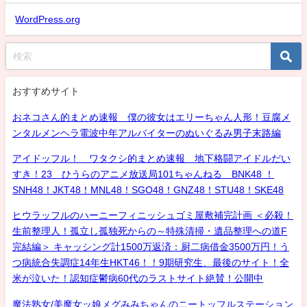
WordPress.org
おすすめサイト
おネコさん的まとめ速報 僕の彼女はエリーちゃん人形！豆腐メ
ンタルメンヘラ電波中年アルバイターのぬいぐるみ男子末路編
アイドッフル！ ワタクシ的まとめ速報 地下格闘アイドルだい
すき！23 ひうらのアニメ放送局101ちゃんねる BNK48 ！
SNH48！JKT48！MNL48！SGO48！GNZ48！STU48！SKE48
ヒウラッフルのハーニーフィニッシュゴミ屋敷補完計画 ＜必殺！
生前整理人！孤立し孤独死からの～特殊清掃・遺品整理への道F
完結編＞ キャッシング計1500万返済：厨二病借金3500万円！う
つ病統合失調症14年生HKT46！！9期研究生、最後のサイト！全
米が泣いた！認知症鬱病60代のラストサイト絶賛！公開中
魔法熟女/美魔女ッ娘メグみみちゃんのニートッフルステーション