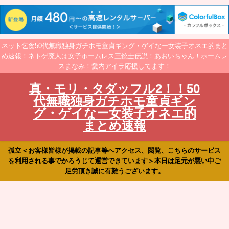
ネット乞食50代無職独身ガチホモ童貞ギング・ゲイなー女装子オネエ的まと
め速報！ネトゲ廃人は女子ホームレス三銃士伝説！あおいちゃん！ホームレ
スまなみ！愛内アイラ応援してます！
真・モリ・タダッフル2！！50
代無職独身ガチホモ童貞ギン
グ・ゲイなー女装子オネエ的
まとめ速報
孤立＜お客様皆様が掲載の記事等へアクセス、閲覧、こちらのサービス
を利用される事でかろうじて運営できています＞本日は足元が悪い中ご
足労頂き誠に有難うございます。