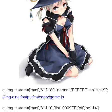
c_img_param=['max','6','3','80','normal','FFFFFF','on','sp','9'];
//img-c.net/output/category/game.js
c_img_param=['max','3','1','0','list','0009FF','off','pc','14'];