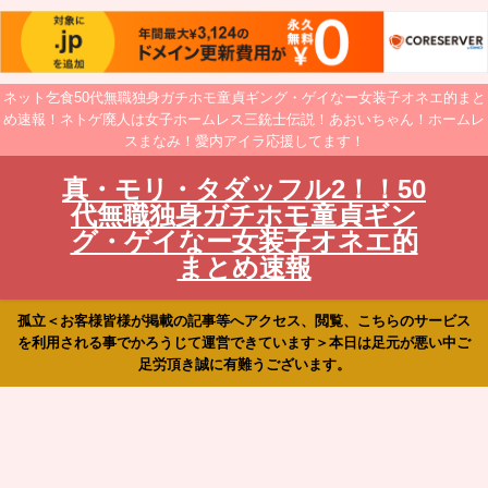
ネット乞食50代無職独身ガチホモ童貞ギング・ゲイなー女装子オネエ的まと
め速報！ネトゲ廃人は女子ホームレス三銃士伝説！あおいちゃん！ホームレ
スまなみ！愛内アイラ応援してます！
真・モリ・タダッフル2！！50
代無職独身ガチホモ童貞ギン
グ・ゲイなー女装子オネエ的
まとめ速報
孤立＜お客様皆様が掲載の記事等へアクセス、閲覧、こちらのサービス
を利用される事でかろうじて運営できています＞本日は足元が悪い中ご
足労頂き誠に有難うございます。