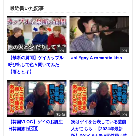
最近書いた記事
ゲイ
ゲイ
【禁断の質問】ゲイカップル
#bl #gay A romantic kiss
呼び出して色々聞いてみた
【雨とヒキ】
未分類
ゲイ
【韓国VLOG】ゲイのお誕生
実はゲイを公表している芸能
日韓国旅行🇰🇷
人がこちら...【2024年最新
版】#ゲイ #ホモ #同性愛 #芸