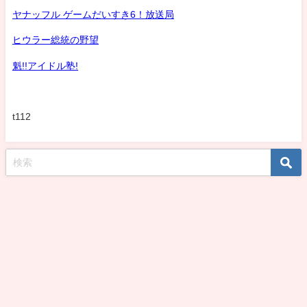
ヤナッフル ゲームだいすき6！放送局
ヒウラー総統の野望
魁!!アイドル塾!
t112