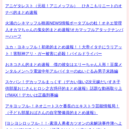
アニゲタレスト（元祖！アニメッフル） ひきこもりニートのオ
ナベ的まとめ速報
火浦のシネマッフル映画NEWS情報ポータブルの杜！オネエ管理
人オカマちゃんの鬼女的まとめ速報!オカマッフルアタックナンバ
ーハーフ
ユカ・ヨネッフル！初老的まとめ速報！！大帝イタチにラリアッ
ト！害獣神アリ・ガー被害に必殺！パイルドライバー
おネコさん的まとめ速報 僕の彼女はエリーちゃん人形！豆腐メ
ンタルメンヘラ電波中年アルバイターのぬいぐるみ男子末路編
スケバン！デカッフルまっくす（デカい強い2次元嫁だいすき子
供部屋おじさんヒロシ之古惑仔的まとめ速報）話題な動画取り上
げMAX！デカいは正義刑事編
アキヨッフル-！ネオニートスケ番長のエキストラ芸能情報局！
（子ども部屋おばさんの自宅警備員的まとめ速報）
[ヨシヨシロッフル-！！-素浪人勇者カツオンの未解決事件簿へよ