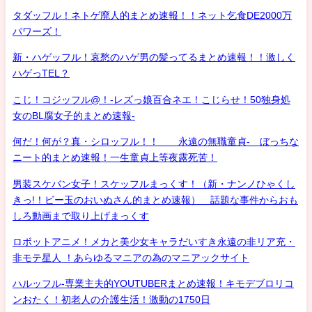
タダッフル！ネトゲ廃人的まとめ速報！！ネット乞食DE2000万
パワーズ！
新・ハゲッフル！哀愁のハゲ男の髪ってるまとめ速報！！激しく
ハゲっTEL？
こじ！コジッフル@！-レズっ娘百合ネエ！こじらせ！50独身処
女のBL腐女子的まとめ速報-
何だ！何が？真・シロッフル！！ 永遠の無職童貞- ぼっちな
ニート的まとめ速報！一生童貞上等夜露死苦！
男装スケバン女子！スケッフルまっくす！（新・ナンノひゃくし
きっ!！ビー玉のおいぬさん的まとめ速報） 話題な事件からおも
しろ動画まで取り上げまっくす
ロボットアニメ！メカと美少女キャラだいすき永遠の非リア充・
非モテ星人 ！あらゆるマニアの為のマニアックサイト
ハルッフル-専業主夫的YOUTUBERまとめ速報！キモデブロリコ
ンおたく！初老人の介護生活！激動の1750日