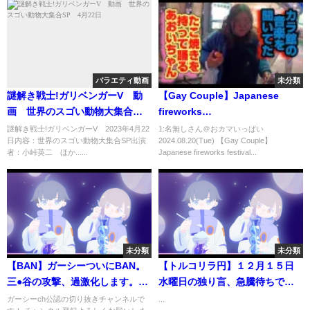
バラエティ動画
未分類
謎解き戦士!ガリベンガーV 動
【Gay Couple】Japanese
画 世界のスゴい動物大集合
fireworks
SP 4月22日
festival/Yukata/summer/Japane
謎解き戦士!ガリベンガーV 2023年4月22
1:名無しさん＠おカマいっぱい
日内容：世界のスゴい動物大集合SP出演
2024.08.20(Tue) 【Gay Couple】
traditional festival
者：小峠英二 ほか......
Japanese fireworks festival...
未分類
未分類
【BAN】ガーシーついにBAN。
【トルコリラ円】１２月１５日
三●谷の攻撃、過激化します。
水曜日の独り言、急騰待ちで
#shorts
す。
ガーシーch公認の切り抜きチャンネルで
...