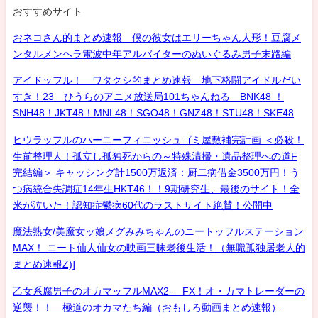
おすすめサイト
おネコさん的まとめ速報 僕の彼女はエリーちゃん人形！豆腐メ
ンタルメンヘラ電波中年アルバイターのぬいぐるみ男子末路編
アイドッフル！ ワタクシ的まとめ速報 地下格闘アイドルだい
すき！23 ひうらのアニメ放送局101ちゃんねる BNK48 ！
SNH48！JKT48！MNL48！SGO48！GNZ48！STU48！SKE48
ヒウラッフルのハーニーフィニッシュゴミ屋敷補完計画 ＜必殺！
生前整理人！孤立し孤独死からの～特殊清掃・遺品整理への道F
完結編＞ キャッシング計1500万返済：厨二病借金3500万円！う
つ病統合失調症14年生HKT46！！9期研究生、最後のサイト！全
米が泣いた！認知症鬱病60代のラストサイト絶賛！公開中
魔法熟女/美魔女ッ娘メグみみちゃんのニートッフルステーション
MAX！ ニート仙人仙女の映画三昧老後生活！（無職孤独居老人的
まとめ速報Z)]
乙女系腐男子のオカマッフルMAX2- FX！オ・カマトレーダーの
逆襲！！ 極道のオカマたち編（おもしろ動画まとめ速報）