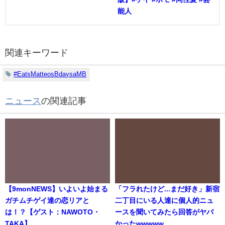
能人
関連キーワード
#EatsMatteosBdaysaMB
ニュース
の関連記事
【9monNEWS】いよいよ始まる
「フラれたけど...まだ好き」新宿
ガチムチゲイ達の恋リアと
二丁目にいる人達に個人的ニュ
は！？【ゲスト：NAWOTO・
ースを聞いてみたら回答がヤバ
TAKA】
かったwwwww