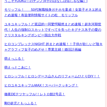
うこそYOUKO！のナンノ洋子のはなしは信じるな編）]
モリッフル！ 50代無職独身ガチホモ童貞！女装子オネエ的ま
とめ速報！有益便利情報サイトの杜 モリッフル
ユキユキッフル！ど底辺的一同驚愕騒然まとめ速報！超氷河期世
代！人生の強制ロスカットですべてを失ったキグナス氷子の愛の
クリスタルキングボンビー脱出大作戦
ヒロコンプレックスNIGHT 的まとめ速報！！子供が欲しいど陰キ
ャアラフィフ女子のめざせ！専業主婦！婚活計画編
萌えっふる！
萌えっとこあに！
ヒロシッフル！ヒロシデース山さんのリフォームひとりDIY！！
ヒロユキユキッフルMAX！スーパークッキング！
徹夜DEテツヤッフル!！レトロ館2号店！
剛Q超児ともっふる！