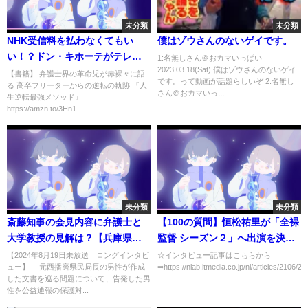
未分類
未分類
NHK受信料を払わなくてもい
僕はゾウさんのないゲイです。
い！？ドン・キホーテがテレビ
1:名無しさん＠おカマいっぱい
2023.03.18(Sat) 僕はゾウさんのないゲイ
を発売！#Shorts
【書籍】 弁護士界の革命児が赤裸々に語
です。って動画が話題らしいぞ 2:名無し
る 高卒フリーターからの逆転の軌跡 『人
さん＠おカマいっ...
生逆転最強メソッド』
https://amzn.to/3Hn1...
未分類
未分類
斎藤知事の会見内容に弁護士と
【100の質問】恒松祐里が「全裸
大学教授の見解は？【兵庫県文
監督 シーズン２」へ出演を決め
書問題ロングインタビュー】
た理由【Part1】
【2024年8月19日未放送 ロングインタビ
☆インタビュー記事はこちらから
ュー】 元西播磨県民局長の男性が作成
➡https://nlab.itmedia.co.jp/nl/articles/2106/24.
斎藤知事「うわさ話を集めて作
した文書を巡る問題について、告発した男
成したもの」 懲戒処分は公益
性を公益通報の保護対...
通報者保護法違反か