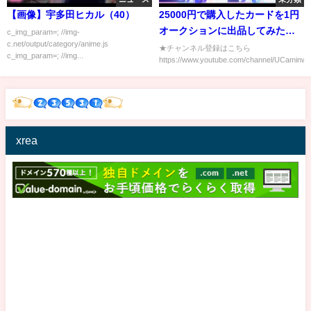
【画像】宇多田ヒカル（40）
25000円で購入したカードを1円
オークションに出品してみたら
c_img_param=; //img-
c.net/output/category/anime.js
大化けしたw
★チャンネル登録はこちら
c_img_param=; //img...
https://www.youtube.com/channel/UCamin
xrea