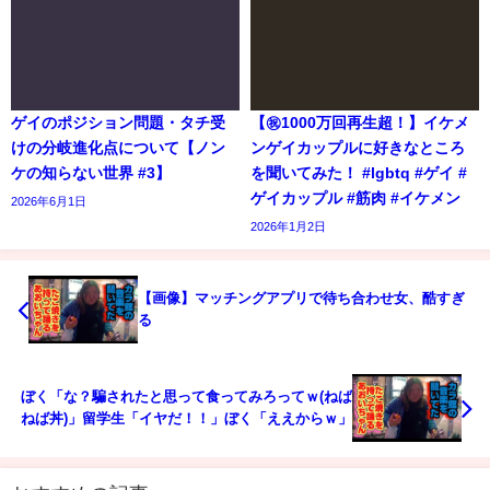
ゲイのポジション問題・タチ受
【㊗️1000万回再生超！】イケメ
けの分岐進化点について【ノン
ンゲイカップルに好きなところ
ケの知らない世界 #3】
を聞いてみた！ #lgbtq #ゲイ #
ゲイカップル #筋肉 #イケメン
2026年6月1日
2026年1月2日
【画像】マッチングアプリで待ち合わせ女、酷すぎ
る
ぼく「な？騙されたと思って食ってみろってｗ(ねば
ねば丼)」留学生「イヤだ！！」ぼく「ええからｗ」