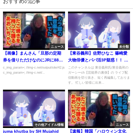
おすすめの記事
ニュース
未分類
【画像】まんさん「旦那の定期
【東谷義和】佐野ひなこ 篠崎愛
券を借りただけなのにJRに88万
大物俳優とパパ活3P疑惑！！ 芸
円も請求された。」
能界の裏側 芸能界の闇 【切り抜
c_img_param=; //img-c.net/output/site/42.js
このチャンネルは 東谷義和氏/東谷義和の
c_img_param=; //img-c.net/...
ガーシーch【芸能界の裏側】の ライブ配
き/ガーシーch】
信動画を切り抜き、短く再編集しておりま
す。 忙しい皆様に出来...
その他アイドル情報
ニュース
juma khutba by SH Mujahid
【速報】韓国「ハロウィン文化