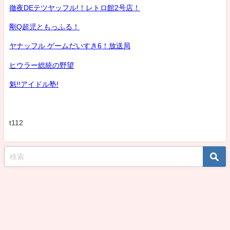
徹夜DEテツヤッフル!！レトロ館2号店！
剛Q超児ともっふる！
ヤナッフル ゲームだいすき6！放送局
ヒウラー総統の野望
魁!!アイドル塾!
t112