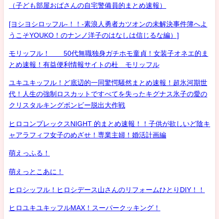
（子ども部屋おばさんの自宅警備員的まとめ速報）
[ヨシヨシロッフル-！！-素浪人勇者カツオンの未解決事件簿へよ
うこそYOUKO！のナンノ洋子のはなしは信じるな編）]
モリッフル！ 50代無職独身ガチホモ童貞！女装子オネエ的ま
とめ速報！有益便利情報サイトの杜 モリッフル
ユキユキッフル！ど底辺的一同驚愕騒然まとめ速報！超氷河期世
代！人生の強制ロスカットですべてを失ったキグナス氷子の愛の
クリスタルキングボンビー脱出大作戦
ヒロコンプレックスNIGHT 的まとめ速報！！子供が欲しいど陰キ
ャアラフィフ女子のめざせ！専業主婦！婚活計画編
萌えっふる！
萌えっとこあに！
ヒロシッフル！ヒロシデース山さんのリフォームひとりDIY！！
ヒロユキユキッフルMAX！スーパークッキング！