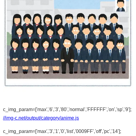
c_img_param=['max','6','3','80','normal','FFFFFF','on','sp','9'];
//img-c.net/output/category/anime.js
c_img_param=['max','3','1','0','list','0009FF','off','pc','14'];