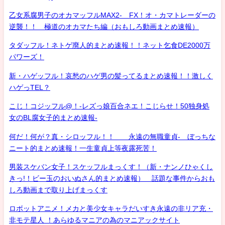
乙女系腐男子のオカマッフルMAX2- FX！オ・カマトレーダーの
逆襲！！ 極道のオカマたち編（おもしろ動画まとめ速報）
タダッフル！ネトゲ廃人的まとめ速報！！ネット乞食DE2000万
パワーズ！
新・ハゲッフル！哀愁のハゲ男の髪ってるまとめ速報！！激しく
ハゲっTEL？
こじ！コジッフル@！-レズっ娘百合ネエ！こじらせ！50独身処
女のBL腐女子的まとめ速報-
何だ！何が？真・シロッフル！！ 永遠の無職童貞- ぼっちな
ニート的まとめ速報！一生童貞上等夜露死苦！
男装スケバン女子！スケッフルまっくす！（新・ナンノひゃくし
きっ!！ビー玉のおいぬさん的まとめ速報） 話題な事件からおも
しろ動画まで取り上げまっくす
ロボットアニメ！メカと美少女キャラだいすき永遠の非リア充・
非モテ星人 ！あらゆるマニアの為のマニアックサイト