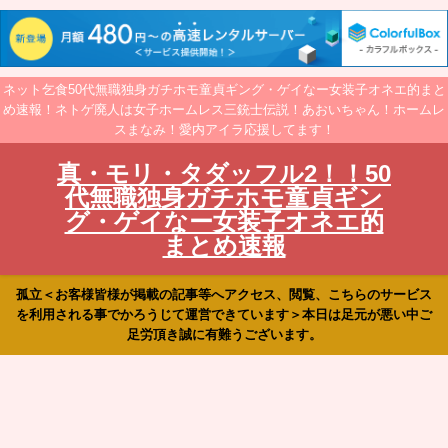
ネット乞食50代無職独身ガチホモ童貞ギング・ゲイなー女装子オネエ的まと
め速報！ネトゲ廃人は女子ホームレス三銃士伝説！あおいちゃん！ホームレ
スまなみ！愛内アイラ応援してます！
真・モリ・タダッフル2！！50
代無職独身ガチホモ童貞ギン
グ・ゲイなー女装子オネエ的
まとめ速報
孤立＜お客様皆様が掲載の記事等へアクセス、閲覧、こちらのサービス
を利用される事でかろうじて運営できています＞本日は足元が悪い中ご
足労頂き誠に有難うございます。