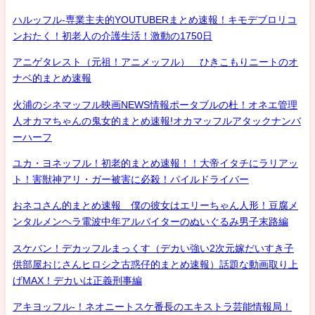
ハルッフル-専業主夫的YOUTUBERまとめ速報！キモデブロリコ
ンおたく！初老人の介護生活！激動の1750日
アニゲタレスト（元祖！アニメッフル） ひきこもりニートのオ
ナベ的まとめ速報
火浦のシネマッフル映画NEWS情報ポータブルの杜！オネエ管理
人オカマちゃんの鬼女的まとめ速報!オカマッフルアタックナンバ
ーハーフ
ユカ・ヨネッフル！初老的まとめ速報！！大帝イタチにラリアッ
ト！害獣神アリ・ガー被害に必殺！パイルドライバー
おネコさん的まとめ速報 僕の彼女はエリーちゃん人形！豆腐メ
ンタルメンヘラ電波中年アルバイターのぬいぐるみ男子末路編
スケバン！デカッフルまっくす（デカい強い2次元嫁だいすき子
供部屋おじさんヒロシ之古惑仔的まとめ速報）話題な動画取り上
げMAX！デカいは正義刑事編
アキヨッフル-！ネオニートスケ番長のエキストラ芸能情報局！