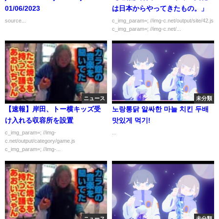
01/06/2023
は日本からやってきたもの。」
source...
c_img_param=; //img-c.net/output/site/42.js
c_img_param=; //img-c.net/...
ニュース
未分類
【速報】岸田、トー横キッズ受
노랑통닭 알싸한 마늘 치킨 두배
け入れる収容所を設置
맛있게 먹기!
c_img_param=; //img-
...
c.net/output/category/game.js
c_img_param=; //img-...
ニュース
未分類