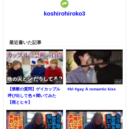
koshirohiroko3
最近書いた記事
ゲイ
ゲイ
【禁断の質問】ゲイカップル
#bl #gay A romantic kiss
呼び出して色々聞いてみた
【雨とヒキ】