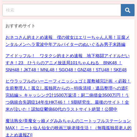
おすすめサイト
おネコさん的まとめ速報 僕の彼女はエリーちゃん人形！豆腐メ
ンタルメンヘラ電波中年アルバイターのぬいぐるみ男子末路編
アイドッフル！ ワタクシ的まとめ速報 地下格闘アイドルだい
すき！23 ひうらのアニメ放送局101ちゃんねる BNK48 ！
SNH48！JKT48！MNL48！SGO48！GNZ48！STU48！SKE48
ヒウラッフルのハーニーフィニッシュゴミ屋敷補完計画 ＜必殺！
生前整理人！孤立し孤独死からの～特殊清掃・遺品整理への道F
完結編＞ キャッシング計1500万返済：厨二病借金3500万円！う
つ病統合失調症14年生HKT46！！9期研究生、最後のサイト！全
米が泣いた！認知症鬱病60代のラストサイト絶賛！公開中
魔法熟女/美魔女ッ娘メグみみちゃんのニートッフルステーション
MAX！ ニート仙人仙女の映画三昧老後生活！（無職孤独居老人的
まとめ速報Z)]