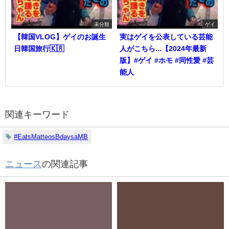
未分類
ゲイ
【韓国VLOG】ゲイのお誕生
実はゲイを公表している芸能
日韓国旅行🇰🇷
人がこちら...【2024年最新
版】#ゲイ #ホモ #同性愛 #芸
能人
関連キーワード
#EatsMatteosBdaysaMB
ニュース
の関連記事