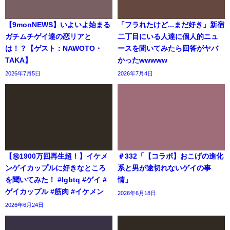
【9monNEWS】いよいよ始まる
「フラれたけど...まだ好き」新宿
ガチムチゲイ達の恋リアと
二丁目にいる人達に個人的ニュ
は！？【ゲスト：NAWOTO・
ースを聞いてみたら回答がヤバ
TAKA】
かったwwwww
2026年7月5日
2026年7月4日
【㊗️1900万回再生超！】イケメ
＃332「【コラボ】おこげの進化
ンゲイカップルに好きなところ
系と男が途切れないゲイの事
を聞いてみた！ #lgbtq #ゲイ #
情」
ゲイカップル #筋肉 #イケメン
2026年6月18日
2026年6月24日