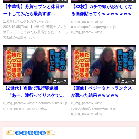
【中華街】芳賀セブンと休日デ
【32枚】ガチで頭がおかしくな
ートしてみたら最高すぎ
る画像貼ってくｗｗｗｗｗｗｗ
た！！！
1:名無しさん＠おカマいっぱい
c_img_param=; //img-
2023.10.05(Thu) 【中華街】芳賀セブンと
c.net/output/category/game.js
休日デートしてみたら最高すぎた！！！っ
c_img_param=; //img-...
て動画が話題らしい...
ニュース
ニュース
【Z世代】盗撮で現行犯逮捕
【画像】ベジータとトランクス
→「あー、連行ってリスケでき
が戦った結果ｗｗｗｗｗ
ます？」
c_img_param=; //img-c.net/output/site/42.js
c_img_param=; //img-
c_img_param=; //img-c.net/...
c.net/output/category/game.js
c_img_param=; //img-...