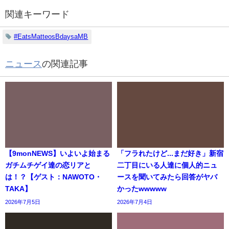
関連キーワード
#EatsMatteosBdaysaMB
ニュース
の関連記事
【9monNEWS】いよいよ始まる
「フラれたけど...まだ好き」新宿
ガチムチゲイ達の恋リアと
二丁目にいる人達に個人的ニュ
は！？【ゲスト：NAWOTO・
ースを聞いてみたら回答がヤバ
TAKA】
かったwwwww
2026年7月5日
2026年7月4日