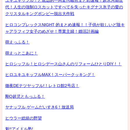
ユキユキッフル！ど底辺的一同驚愕騒然まとめ速報！超氷河期世
代！人生の強制ロスカットですべてを失ったキグナス氷子の愛の
クリスタルキングボンビー脱出大作戦
ヒロコンプレックスNIGHT 的まとめ速報！！子供が欲しいど陰キ
ャアラフィフ女子のめざせ！専業主婦！婚活計画編
萌えっふる！
萌えっとこあに！
ヒロシッフル！ヒロシデース山さんのリフォームひとりDIY！！
ヒロユキユキッフルMAX！スーパークッキング！
徹夜DEテツヤッフル!！レトロ館2号店！
剛Q超児ともっふる！
ヤナッフル ゲームだいすき6！放送局
ヒウラー総統の野望
魁!!アイドル塾!