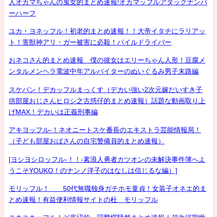
人オカマちゃんの鬼女的まとめ速報!オカマッフルアタックナンバ
ーハーフ
ユカ・ヨネッフル！初老的まとめ速報！！大帝イタチにラリアッ
ト！害獣神アリ・ガー被害に必殺！パイルドライバー
おネコさん的まとめ速報 僕の彼女はエリーちゃん人形！豆腐メ
ンタルメンヘラ電波中年アルバイターのぬいぐるみ男子末路編
スケバン！デカッフルまっくす（デカい強い2次元嫁だいすき子
供部屋おじさんヒロシ之古惑仔的まとめ速報）話題な動画取り上
げMAX！デカいは正義刑事編
アキヨッフル-！ネオニートスケ番長のエキストラ芸能情報局！
（子ども部屋おばさんの自宅警備員的まとめ速報）
[ヨシヨシロッフル-！！-素浪人勇者カツオンの未解決事件簿へよ
うこそYOUKO！のナンノ洋子のはなしは信じるな編）]
モリッフル！ 50代無職独身ガチホモ童貞！女装子オネエ的ま
とめ速報！有益便利情報サイトの杜 モリッフル