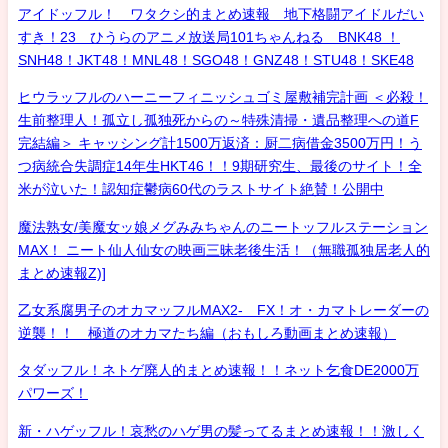
アイドッフル！ ワタクシ的まとめ速報 地下格闘アイドルだい
すき！23 ひうらのアニメ放送局101ちゃんねる BNK48 ！
SNH48！JKT48！MNL48！SGO48！GNZ48！STU48！SKE48
ヒウラッフルのハーニーフィニッシュゴミ屋敷補完計画 ＜必殺！
生前整理人！孤立し孤独死からの～特殊清掃・遺品整理への道F
完結編＞ キャッシング計1500万返済：厨二病借金3500万円！う
つ病統合失調症14年生HKT46！！9期研究生、最後のサイト！全
米が泣いた！認知症鬱病60代のラストサイト絶賛！公開中
魔法熟女/美魔女ッ娘メグみみちゃんのニートッフルステーション
MAX！ ニート仙人仙女の映画三昧老後生活！（無職孤独居老人的
まとめ速報Z)]
乙女系腐男子のオカマッフルMAX2- FX！オ・カマトレーダーの
逆襲！！ 極道のオカマたち編（おもしろ動画まとめ速報）
タダッフル！ネトゲ廃人的まとめ速報！！ネット乞食DE2000万
パワーズ！
新・ハゲッフル！哀愁のハゲ男の髪ってるまとめ速報！！激しく