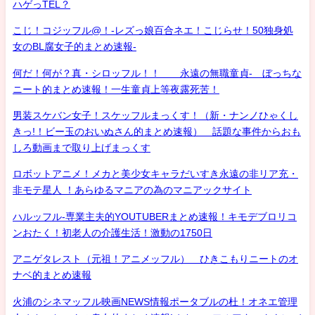
ハゲっTEL？
こじ！コジッフル@！-レズっ娘百合ネエ！こじらせ！50独身処
女のBL腐女子的まとめ速報-
何だ！何が？真・シロッフル！！ 永遠の無職童貞- ぼっちな
ニート的まとめ速報！一生童貞上等夜露死苦！
男装スケバン女子！スケッフルまっくす！（新・ナンノひゃくし
きっ!！ビー玉のおいぬさん的まとめ速報） 話題な事件からおも
しろ動画まで取り上げまっくす
ロボットアニメ！メカと美少女キャラだいすき永遠の非リア充・
非モテ星人 ！あらゆるマニアの為のマニアックサイト
ハルッフル-専業主夫的YOUTUBERまとめ速報！キモデブロリコ
ンおたく！初老人の介護生活！激動の1750日
アニゲタレスト（元祖！アニメッフル） ひきこもりニートのオ
ナベ的まとめ速報
火浦のシネマッフル映画NEWS情報ポータブルの杜！オネエ管理