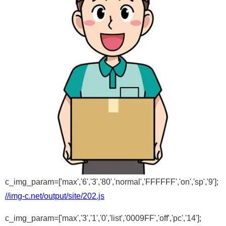
c_img_param=['max','6','3','80','normal','FFFFFF','on','sp','9'];
//img-c.net/output/site/202.js
c_img_param=['max','3','1','0','list','0009FF','off','pc','14'];