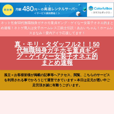
ネット乞食50代無職独身ガチホモ童貞ギング・ゲイなー女装子オネエ的まと
め速報！ネトゲ廃人は女子ホームレス三銃士伝説！あおいちゃん！ホームレ
スまなみ！愛内アイラ応援してます！
真・モリ・タダッフル2！！50
代無職独身ガチホモ童貞ギン
グ・ゲイなー女装子オネエ的
まとめ速報
孤立＜お客様皆様が掲載の記事等へアクセス、閲覧、こちらのサービス
を利用される事でかろうじて運営できています＞本日は足元が悪い中ご
足労頂き誠に有難うございます。