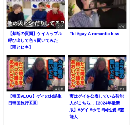
ゲイ
ゲイ
【禁断の質問】ゲイカップル
#bl #gay A romantic kiss
呼び出して色々聞いてみた
【雨とヒキ】
未分類
ゲイ
【韓国VLOG】ゲイのお誕生
実はゲイを公表している芸能
日韓国旅行🇰🇷
人がこちら...【2024年最新
版】#ゲイ #ホモ #同性愛 #芸
能人