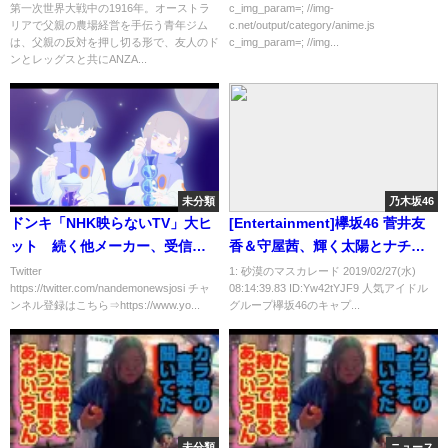
第一次世界大戦中の1916年。オーストラ
c_img_param=; //img-
リアで父親の農場経営を手伝う青年ジム
c.net/output/category/anime.js
は、父親の反対を押し切る形で、友人のド
c_img_param=; //img...
ンとレッグスと共にANZA...
未分類
乃木坂46
ドンキ「NHK映らないTV」大ヒ
[Entertainment]欅坂46 菅井友
ット 続く他メーカー、受信料
香＆守屋茜、輝く太陽とナチュ
徴収の行方は
ラルな笑顔で共演 黒ドレス披露
Twitter
1: 砂漠のマスカレード 2019/02/27(水)
https://twitter.com/nandemonewsjosi チャ
08:14:39.83 ID:Yw42tYJF9 人気アイドル
「週刊少年マガジン」13号（講
ンネル登録はこちら⇒https://www.yo...
グループ欅坂46のキャプ...
談社）
未分類
ニュース